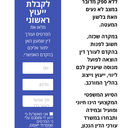
ללא ספק מדובר
לקבלת
במצב לא נעים
ייעוץ
וזאת בלשון
ראשוני
המעטה.
מלאו את
הפרטים ועורך
במקרה שכזה,
דין שמעון האן
חשוב לפנות
יחזור אליכם
בהקדם לעורך דין
בהקדם האפשרי.
הוצאה לפועל
מנוסה שיעניק לכם
ליווי, ייעוץ וייצוג
בהליך המורכב.
הסיוע המשפטי
המקצועי הינו חיוני
ומועיל ובמידה
אני מאשר/ת כי
ותבחרו במשרד
ידוע לי ומוסכם עלי
כי הפרטים
עורכי הדין הנכון,
שמסרתי ייאספו,