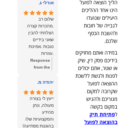
הליך הוצאה לפועל
הוא שלנו.
אורלי ג.
הלב לכל מי
הינו אחד ההליכים
שמחפש עורך דין
היעילים שנועדו
מקצועי, אמין
שלום רב
לגבייה של חובות
ומסור.
.מהכרות קצרה
ולהשבת הכסף
הצלחתי להבין
שאני בידיים
שלכם.
טובות .אמינות
במידה ואתם מחזיקים
.עוזרות
בידיכם פסק דין, שיק
.ומקשיבות .אין לי
Response
או שטר, אתם יכולים
מילים להודות
from the
לנמרוד בעל
owner:
תודה
לפנות ולגשת ללשכת
העוצמות
רבה על המילים
יהודה מ.
ההוצאה לפועל
.הוורבליות
המרגשות
שקרובה למקום
.והצגת אמת
והחמות! כיף
מגוריכם ולהגיש
ייעץ לי בצורה
.תודה לכם תמיד
גדול לשמוע
מעולה, ונתן
במקום בקשה
תשאירו לי אור
שהרגשת בידיים
מהידע
ל
פתיחת תיק
בעניים .
טובות. בשביל
והמקצועיות שלו
בהוצאה לפועל
הצוות שלנו זה
בהוגנות מפתיעה!