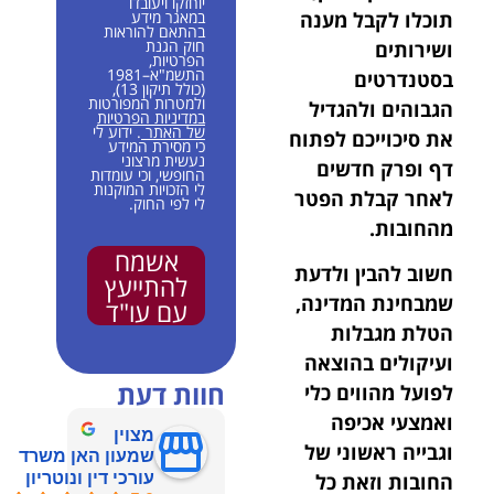
יוחזקו ויעובדו
תוכלו לקבל מענה
במאגר מידע
בהתאם להוראות
חוק הגנת
ושירותים
הפרטיות,
התשמ"א–1981
בסטנדרטים
(כולל תיקון 13),
ולמטרות המפורטות
הגבוהים ולהגדיל
במדיניות הפרטיות
של האתר
. ידוע לי
את סיכוייכם לפתוח
כי מסירת המידע
נעשית מרצוני
דף ופרק חדשים
החופשי, וכי עומדות
לי הזכויות המוקנות
לאחר קבלת הפטר
לי לפי החוק.
מהחובות.
אשמח
חשוב להבין ולדעת
להתייעץ
שמבחינת המדינה,
עם עו"ד
הטלת מגבלות
ועיקולים בהוצאה
חוות דעת
לפועל מהווים כלי
ואמצעי אכיפה
מצוין
וגבייה ראשוני של
שמעון האן משרד
החובות וזאת כל
עורכי דין ונוטריון