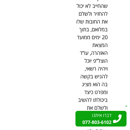
שהחייב לא יכול
להחזיר ולשלם
את החובות שלו
במלואם, בתוך
20 ימים ממועד
המצאת
האזהרה, עו”ד
הוצל”פ יוכל
ויהיה רשאי,
להגיש בקשה
בה הוא מציג
ומפרט כיצד
ביכולתו להשיב
ולשלם את
דברו איתנו
דברו איתנו
החוב, איזה
077-803-6102
077-803-6102
סכום חודשי הוא