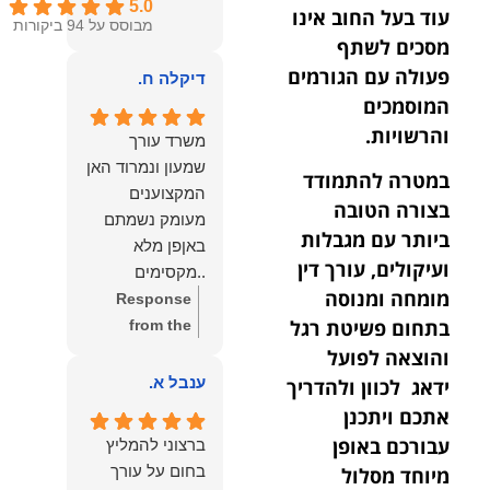
5.0
עוד בעל החוב אינו
מבוסס על 94 ביקורות
מסכים לשתף
פעולה עם הגורמים
דיקלה ח.
המוסמכים
והרשויות.
משרד עורך
שמעון ונמרוד האן
במטרה להתמודד
המקצוענים
בצורה הטובה
מעומק נשמתם
ביותר עם מגבלות
באןפן מלא
ועיקולים, עורך דין
..מקסימים
מומחה ומנוסה
ונעימים אוזן
Response
קשבת, ונונתנים
בתחום פשיטת רגל
from the
מליבם באופן
owner:
תודה
והוצאה לפועל
מלא ואמיתי..שפו
רבה על המילים
ענבל א.
ידאג לכוון ולהדריך
לכם ותודה
החמות
אתכם ויתכנן
עליכם..אני
והמרגשות.
עבורכם באופן
ברצוני להמליץ
שמחה שאתם
שמחנו מאוד
בחום על עורך
מיוחד מסלול
איתי ותזכו לטוב
לקרוא את