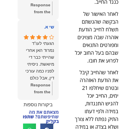
כנגד החייב.
שווה את הכל.
Response
נשמח תמיד
from the
לאחר האישור של
לעמוד לרשותך!
owner:
שלום
הבקשה שהגשתם
שמעון האן –
יהודה, תודה
שי א.
תשלח לחייב הודעת
משרד עורכי דין
רבה על הפרגון.
ונוטריון
אזהרה שבה מצוינים
שמחנו מאוד
הגעתי לעו"ד
ומפורטים התנאים
לשמוע שהייעוץ
נמרוד האן אחרי
שבהם בעל החוב יוכל
עזר לך ושהיית
שהייתי כבר די
לפרוע את חובו.
מרוצה.
מיואשת. ניסיתי
מבחינתנו הוגנות
לפניו כמה עורכי
לאחר שהחייב קיבל
ומקצועיות הן
דין, אבל כולם
את הודעת האזהרה
מעל הכל. נשמח
נרתעו כי היה
Response
ובטרם שיחלפו 21
תמיד לעמוד
מדובר בנושא
from the
ימים, החייב יוכל
לרשותך בהמשך
מורכב ורגיש,
owner:
תודה
הדרך.
להגיש התנגדות,
ביקורות נוספות
וסירבו לקחת
רבה על המילים
במידה ולפי דעתו
מצאתם את מה
אותו.לאחר
החמות ועל
שחיפשתם?
שתפו
התיק נפתח ללא צורך
שסיפרתי בקצרה
האמון. שמחנו
בקליק
ושלא בצדק או במידה
לעו"ד נמרוד על
לעמוד לצידך,