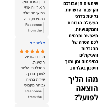
הדין נמרוד האן.
שיתאים הן עבורכם
כפי
דברייך. אנו
הוא ליווה אותי
והן עבור הרשויות,
שאתם....תבורכו
מעריכים את
במשך יום שלם
ברכה והצלחה
נקיטת בדרכי
האמון שנתת בנו
במסירות, היה
וחיבוק ממני🙂😘
ונמשיך לעמוד
הפעולה הנכונות
זמין לכל שאלה,
Response
💓
לצידך וללוות
והמקצועיות,
הכווין אותי בכל
from the
אותך במסירות.
תאפשר ותבטיח
שלב והעניק לי
owner:
הכבוד
מאחלים לך מכל
לכם הסרה של
תחושת ביטחון
הוא שלנו, נעמוד
אליטיב פ.
הלב הרבה
לאורך כל
לרשותך
ההגבלות
הצלחה, ברכה
התהליך.
ולשירותך בכל
והעיקולים
ובשורות טובות.
תודה רבה על
המקצועיות,
עת גם בהמשך.
במינימום זמן ותוך
שמעון האן
הזמינות,
הסבלנות,
שמעון האן
חיסכון בעלויות.
משרד עורכי דין
הסבלנות והליווי
היסודיות
משרד עורכי דין
ונוטריון
מהו הליך
והאכפתיות שלו
ונוטריון
שירות ברמה
בלטו מהרגע
הוצאה
גבוהה מקצועי
הראשון. הרגשתי
ואמין.
Response
שיש לי על מי
לפועל
?
from the
לסמוך, ואני
owner:
הכבוד
ממליצה עליו מכל