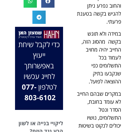
המקרה, הוא
והחוב נפרע ניתן
במיוחד בתיק לא
החליט לייצג אותי
פשוט, ומאחלים
להגיש בקשה בטענת
בלי לחשוב
לך המון הצלחה
פרעתי.
פעמיים, הקשיב
בהמשך. תמיד
לי ולקח את התיק
במידה ולא תוגש
כאן בשבילך.
שלי פרו בונו מכל
בברכה, משרד
בקשה מהסוג הזה,
כדי לקבל שיחת
הלב.
עו"ד שמעון האן
החייב יהיה מחויב
ייעוץ
ונוטריון
לעמוד בכל
באפשרותך
התשלומים כפי
שנקבעו בתיק
לחייג עכשיו
ההוצאה לפועל.
לטלפון
077-
במקרים שבהם החייב
803-6102
לא עומד בחובת,
הסדר ונטל
התשלומים, נושיו
ליקויי בנייה או לשון
יכולים לנקוט בשיטות
הרע נגד היזם?