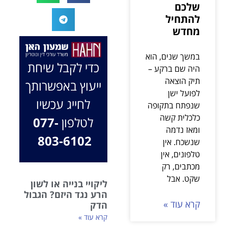
שלכם
בלי לחשוב
פשוט, ומאחלים
להתחיל
פעמיים, הקשיב לי
לך המון הצלחה
מחדש
ולקח את התיק שלי
בהמשך. תמיד
פרו בונו מכל הלב.
כאן בשבילך.
במשך שנים, הוא
בברכה, משרד
כדי לקבל שיחת
היה שם ברקע –
עו"ד שמעון האן
תיק הוצאה
ייעוץ באפשרותך
ונוטריון
לפועל ישן
לחייג עכשיו
שנפתח בתקופה
כלכלית קשה
לטלפון
077-
ומאז נדמה
803-6102
שנשכח. אין
טלפונים, אין
מכתבים, רק
שקט. אבל
ליקויי בנייה או לשון
הרע נגד היזם? הגבול
קרא עוד »
הדק
קרא עוד »