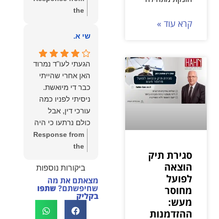
נשמח תמיד
the
לעמוד לרשותך!
קרא עוד »
owner:
שלום
שמעון האן –
יהודה, תודה רבה
שי א.
משרד עורכי דין
על הפרגון. שמחנו
ונוטריון
מאוד לשמוע
הגעתי לעו"ד נמרוד
שהייעוץ עזר לך
האן אחרי שהייתי
ושהיית מרוצה.
כבר די מיואשת.
מבחינתנו הוגנות
ניסיתי לפניו כמה
ומקצועיות הן מעל
עורכי דין, אבל
הכל. נשמח תמיד
כולם נרתעו כי היה
לעמוד לרשותך
מדובר בנושא
Response from
בהמשך הדרך.
מורכב ורגיש,
the
סגירת תיק
וסירבו לקחת
owner:
תודה
הוצאה
ביקורות נוספות
אותו.לאחר
רבה על המילים
לפועל
מצאתם את מה
שסיפרתי בקצרה
החמות ועל
שחיפשתם?
שתפו
מחוסר
לעו"ד נמרוד על
האמון. שמחנו
בקליק
מעש:
המקרה, הוא
לעמוד לצידך,
ההזדמנות
החליט לייצג אותי
במיוחד בתיק לא