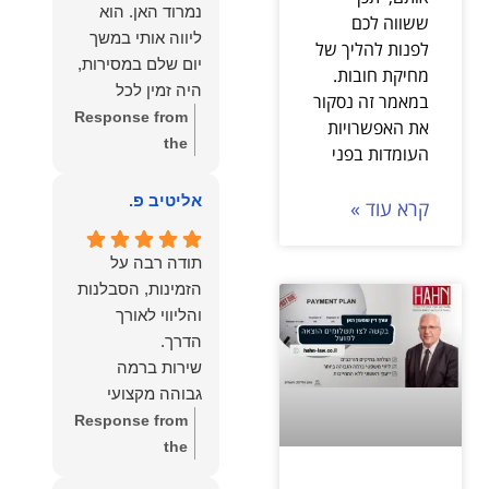
נמרוד האן. הוא
ששווה לכם
וחיבוק ממני🙂😘💓
מעריכים את
ליווה אותי במשך
לפנות להליך של
האמון שנתת בנו
יום שלם במסירות,
מחיקת חובות.
ונמשיך לעמוד
היה זמין לכל
במאמר זה נסקור
לצידך וללוות
שאלה, הכווין אותי
Response from
את האפשרויות
אותך במסירות.
בכל שלב והעניק לי
the
העומדות בפני
מאחלים לך מכל
תחושת ביטחון
owner:
הכבוד
הלב הרבה
לאורך כל התהליך.
הוא שלנו, נעמוד
אליטיב פ.
קרא עוד »
הצלחה, ברכה
המקצועיות,
לרשותך ולשירותך
ובשורות טובות.
הסבלנות, היסודיות
בכל עת גם
שמעון האן משרד
תודה רבה על
והאכפתיות שלו
בהמשך. שמעון
עורכי דין ונוטריון
הזמינות, הסבלנות
בלטו מהרגע
האן משרד עורכי
והליווי לאורך
הראשון. הרגשתי
דין ונוטריון
שיש לי על מי
שירות ברמה
לסמוך, ואני
גבוהה מקצועי
ממליצה עליו מכל
ואמין.
Response from
הלב לכל מי
the
שמחפש עורך דין
owner:
הכבוד
מקצועי, אמין