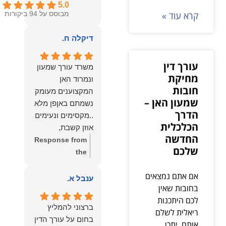
5.0
קרא עוד »
מבוסס על 94 ביקורות
דיקלה ח.
עורך דין
משרד עורך שמעון
מחיקת
ונמרוד האן
חובות
המקצוענים מעומק
שמעון האן –
נשמתם באןפן מלא
הדרך
..מקסימים ונעימים
הכלכלית
אוזן קשבת,
החדשה
ונונתנים מליבם
Response from
שלכם
באופן מלא
the
ואמיתי..שפו לכם
owner:
תודה
אם אתם נמצאים
ותודה עליכם..אני
רבה על המילים
ענבל א.
בחובות שאין
שמחה שאתם איתי
החמות
לכם היתכנות
ותזכו לטוב כפי
והמרגשות. שמחנו
ברצוני להמליץ
ריאלית לשלם
שאתם....תבורכו
מאוד לקרוא את
בחום על עורך הדין
אותם, יתכן
ברכה והצלחה
דברייך. אנו