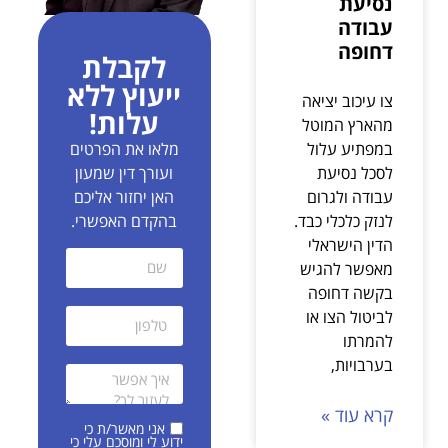
נסיעת
עבודה
דחופה
לקבלת
ייעוץ ללא
צו עיכוב יציאה
עלות!
מהארץ המוטל
במפתיע עלול
מלאו את הפרטים
לסכל נסיעת
ועורך דין שמעון
עבודה ולגרום
האן יחזור אליכם
לנזק כלכלי כבד.
בהקדם האפשרי.
הדין הישראלי
מאפשר להגיש
בקשה דחופה
לביטול הצו או
להמרתו
בערבויות,
קרא עוד »
אני מאשר/ת כי
ידוע לי ומוסכם עלי כי