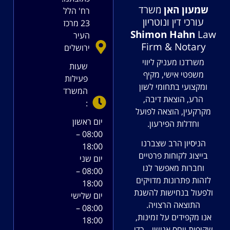
שמעון האן
משרד
רח' הלל
עורכי דין ונוטריון
23 מרכז
Shimon Hahn
Law
העיר
Firm & Notary
ירושלים
משרדנו מעניק ליווי
שעות
משפטי אישי, מקיף
פעילות
ומקצועי בתחומי לשון
המשרד
הרע, הוצאת דיבה,
:
מקרקעין, הוצאה לפועל
יום ראשון
וחדלות הפירעון.
08:00 –
הניסיון הרב שצברנו
18:00
בייצוג לקוחות פרטיים
יום שני
וחברות מאפשר לנו
08:00 –
לזהות פתרונות מדויקים
18:00
ולפעול בנחישות להשגת
יום שלישי
התוצאה הרצויה.
08:00 –
אנו מקפידים על זמינות,
18:00
שקיפות ויחס אנושי – כדי