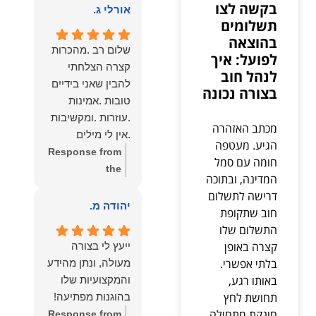
בקשה לצו
הוא שלנו.
אורלי ג.
ומסור.
תשלומים
בהוצאה
שלום רב .מהכרות
לפועל: איך
קצרה הצלחתי
לנהל חוב
להבין שאני בידיים
בצורה נכונה
טובות .אמינות
.עוזרות .ומקשיבות
מכתב האזהרה
.אין לי מילים
הגיע. מעטפה
להודות לנמרוד
Response from
חומה עם סמל
בעל העוצמות
the
המדינה, ובתוכה
.הוורבליות .והצגת
owner:
תודה
דרישה לתשלום
אמת .תודה לכם
רבה על המילים
יהודה מ.
חוב שתקופת
תמיד תשאירו לי
המרגשות
התשלום שלו
אור בעניים .
והחמות! כיף גדול
קצרה באופן
ייעץ לי בצורה
לשמוע שהרגשת
בלתי אפשרי.
מעולה, ונתן מהידע
בידיים טובות.
באותו רגע,
והמקצועיות שלו
בשביל הצוות שלנו
תחושת לחץ
בהוגנות מפתיעה!
זה שווה את הכל.
חונקת מתחילה
Response from