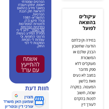
הפרטים שמסרתי
ייאספו, יוחזקו ויעובדו
במאגר מידע בהתאם
להוראות חוק הגנת
הפרטיות,
עיקולים
התשמ"א–1981
(כולל תיקון 13),
בהוצאה
ולמטרות המפורטות
במדיניות הפרטיות
לפועל
של האתר
. ידוע לי כי
מסירת המידע נעשית
מרצוני החופשי, וכי
עומדות לי הזכויות
במידה וקיבלתם
המוקנות לי לפי
הודעה שחשבון
החוק.
הבנק שלכם או
אשמח
המשכורת
להתייעץ
מעוקלים ללא
עם עו"ד
ספק מדובר
במצב לא נעים
וזאת בלשון
חוות דעת
המעטה. במקרה
שכזה, חשוב
מצוין
לפנות בהקדם
שמעון האן משרד
לעורך דין
עורכי דין ונוטריון