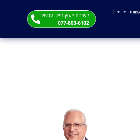
שורת
לשיחת ייעוץ חייגו עכשיו!
077-803-6102
ן תוצאות" הופכת