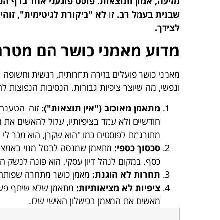
מזיעה, אמון ותוצאות. פוסט פוגעני אחד בדף הפ
שבנית בעמל רב. זו לא "ביקורת לגיטימית", זוה
לצידך.
מדוע מאמני כושר הם מטרה
מאמני כושר פועלים בזירה תחרותית, רגשית וחשופה מ
ונפשי, מה שיוצר ציפיות גבוהות. הנסיבות הנפוצות ל
מתאמן מאוכזב ("אין תוצאות"):
זוהי הטענה 
חודשיים ולא עמד בציפיותיו, עלול להאשים את 
מתורגמת לפוסטים כמו "הוא שקרן, הוא מכר לי ח
סכסוך כספי:
מתאמן שמנסה לבטל מנוי באמצע,
כסף. במקום לנהל דיון עסקי, הוא פונה לנשק השיי
תחרות לא הוגנת:
מאמן כושר מתחרה שפותח פרו
ציפיות לא מציאותיות:
מתאמן שלא שיתף פעולה
מאשים את המאמן בכישלון האישי שלו.