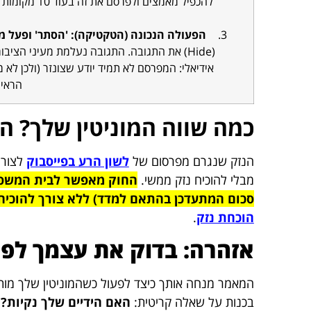
להכפיל מאמצי
הפעולה הנכונה (הטקטיקה): 'הסתר' ופעל 
(Hide) את התגובה. התגובה נעלמת מעיני הציבו
אידיאלי: המפרסם לא תמיד יודע שצונזר (ולכן לא
הראיה
כמה שווה המוניטין שלך? הפ
הנזק שנגרם מפרסום של
לשון הרע בפייסבוק
לצורך
מבלי להוכיח נזק ממשי.
סכום המתעדכן בהתאם למדד) ללא צורך להוכיח 
הוכחת נזק
.
אזהרה: בדוק את עצמך לפ
המאמר מנחה אותך כיצד לפעול כשהמוניטין שלך מות
בכנות על שאלה קריטית:
האם הידיים שלך נקיות?