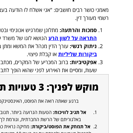
מאמני כושר רבים חושבים: "אני אשלח לו הודעה בעצ
רשמי מעורך דין.
סמכות והרתעה:
מתלונן שמרגיש אנונימי ובט
התראה על לשון הרע
הנושא לוגו של משרד עור
ניתוק רגשי:
עורך הדין מנהל את המשא ומתן בק
ביקורות שליליות
או קבלת פיצוי.
אפקטיביות:
שעות, ומסיים את האירוע לפני שהוא הופך לתבי
מוקש לפניך: 3 טעויות תגובה מיידיות (ומה כן לעשות)
ברגע שאתה רואה את הפוסט, האינסטינקט ה
אל תגיב לוויכוח:
הטעות הגרועה ביותר. תגובה
באלגוריתם של הרשת החברתית, וגורמת לך 
אל תמחק את הפוסט/ביקורת:
מחיקה נראית כמ