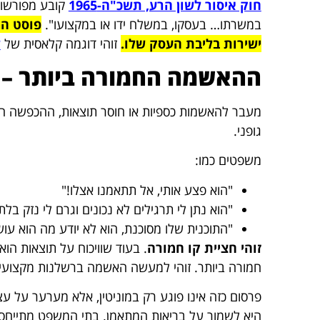
חוק איסור לשון הרע, תשכ"ה-1965
קובע מפורשות
במשרתו… בעסקו, במשלח ידו או במקצועו".
פוסט המ
ישירות בליבת העסק שלו.
זוהי דוגמה קלאסית של
ל
ההאשמה החמורה ביותר – ג
מעבר להאשמות כספיות או חוסר תוצאות, ההכפשה הה
גופני.
משפטים כמו:
"הוא פצע אותי, אל תתאמנו אצלו!"
"הוא נתן לי תרגילים לא נכונים וגרם לי נזק בלת
"התוכנית שלו מסוכנת, הוא לא יודע מה הוא עו
זוהי חציית קו חמורה
. בעוד שוויכוח על תוצאות הו
חמורה ביותר. זוהי למעשה האשמה ברשלנות מקצועית
פרסום כזה אינו פוגע רק במוניטין, אלא מערער על 
היא לשמור על בריאות המתאמן. בתי המשפט מתייחס