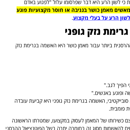
 כי לשון הרע היא דבר שפרסומו עלול "לפגוע באדם
אשים מאמן כושר בגניבה או חוסר מקצועיות פוגע
שון הרע על בעלי מקצוע
.
רימת נזק גופני
רסנית ביותר עבור מאמן כושר היא האשמה בגרימת נזק
י הפיך לגב."
שה ופוגע באנשים."
א סובייקטיבי, האשמה בגרימת נזק גופני היא קביעת עובדה
 פומבית.
עצם כשירותו של המאמן לעסוק במקצועו, שמטרתו הראשונה
ים להאשמות מסוג זה בחומרה יתרה בשל הפוטנציאל ההרסני