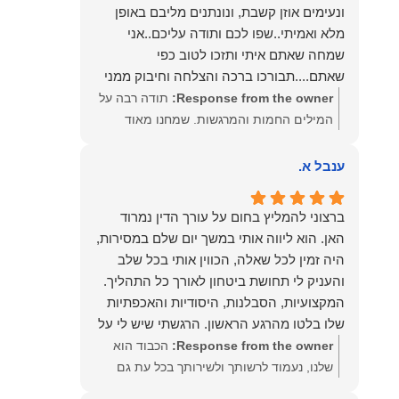
ונעימים אוזן קשבת, ונונתנים מליבם באופן
מלא ואמיתי..שפו לכם ותודה עליכם..אני
שמחה שאתם איתי ותזכו לטוב כפי
שאתם....תבורכו ברכה והצלחה וחיבוק ממני
🙂😘💓
Response from the owner:
תודה רבה על
המילים החמות והמרגשות. שמחנו מאוד
לקרוא את דברייך. אנו מעריכים את האמון
שנתת בנו ונמשיך לעמוד לצידך וללוות אותך
ענבל א.
במסירות. מאחלים לך מכל הלב הרבה
הצלחה, ברכה ובשורות טובות. שמעון האן
ברצוני להמליץ בחום על עורך הדין נמרוד
משרד עורכי דין ונוטריון
האן. הוא ליווה אותי במשך יום שלם במסירות,
היה זמין לכל שאלה, הכווין אותי בכל שלב
והעניק לי תחושת ביטחון לאורך כל התהליך.
המקצועיות, הסבלנות, היסודיות והאכפתיות
שלו בלטו מהרגע הראשון. הרגשתי שיש לי על
מי לסמוך, ואני ממליצה עליו מכל הלב לכל מי
Response from the owner:
הכבוד הוא
שמחפש עורך דין מקצועי, אמין ומסור.
שלנו, נעמוד לרשותך ולשירותך בכל עת גם
בהמשך. שמעון האן משרד עורכי דין ונוטריון