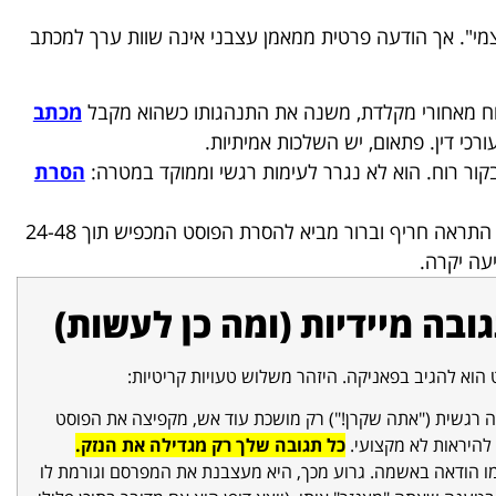
מי". אך הודעה פרטית ממאמן עצבני אינה שוות ערך למכתב
וח מאחורי מקלדת, משנה את התנהגותו כשהוא מקבל
מכתב
כי דין. פתאום, יש השלכות אמיתיות.
ור רוח. הוא לא נגרר לעימות רגשי וממוקד במטרה:
הסרת
ברוב המכריע של המקרים, מכתב התראה חריף וברור מביא להסרת הפוסט המכפיש תוך 24-48
עה יקרה.
וא להגיב בפאניקה. היזהר משלוש טעויות קריטיות:
 רגשית ("אתה שקרן!") רק מושכת עוד אש, מקפיצה את הפוסט
להיראות לא מקצועי.
כל תגובה שלך רק מגדילה את הנזק.
ו הודאה באשמה. גרוע מכך, היא מעצבנת את המפרסם וגורמת לו