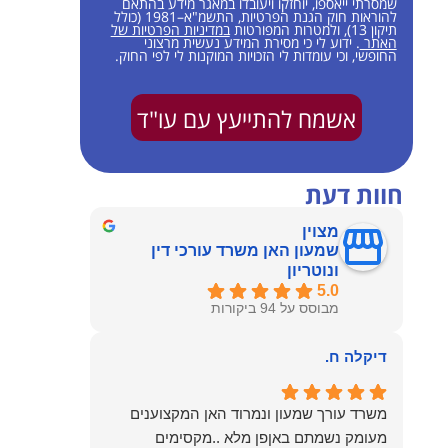
שמסרתי ייאספו, יוחזקו ויעובדו במאגר מידע בהתאם
להוראות חוק הגנת הפרטיות, התשמ"א–1981 (כולל
תיקון 13), ולמטרות המפורטות
במדיניות הפרטיות של
האתר
. ידוע לי כי מסירת המידע נעשית מרצוני
החופשי, וכי עומדות לי הזכויות המוקנות לי לפי החוק.
אשמח להתייעץ עם עו"ד
חוות דעת
מצוין
שמעון האן משרד עורכי דין
ונוטריון
5.0
מבוסס על 94 ביקורות
דיקלה ח.
משרד עורך שמעון ונמרוד האן המקצוענים
מעומק נשמתם באןפן מלא ..מקסימים