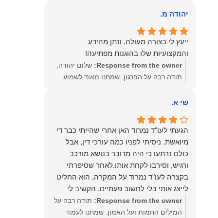
שהרגשת בידיים טובות. בשביל הצוות שלנו זה
שווה את הכל. נשמח תמיד לעמוד לרשותך!
יהודה מ.
שמעון האן – משרד עורכי דין ונוטריון
ייעץ לי בצורה מעולה, ונתן מהידע
והמקצועיות שלו בהוגנות מפתיעה!
Response from the owner:
שלום יהודה,
תודה רבה על הפרגון. שמחנו מאוד לשמוע
שהייעוץ עזר לך ושהיית מרוצה. מבחינתנו
הוגנות ומקצועיות הן מעל הכל. נשמח תמיד
שי א.
לעמוד לרשותך בהמשך הדרך.
הגעתי לעו"ד נמרוד האן אחרי שהייתי כבר די
מיואשת. ניסיתי לפניו כמה עורכי דין, אבל
כולם נרתעו כי היה מדובר בנושא מורכב
ורגיש, וסירבו לקחת אותו.לאחר שסיפרתי
בקצרה לעו"ד נמרוד על המקרה, הוא החליט
לייצג אותי בלי לחשוב פעמיים, הקשיב לי
ולקח את התיק שלי פרו בונו מכל הלב.
Response from the owner:
תודה רבה על
המילים החמות ועל האמון. שמחנו לעמוד