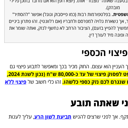
ם ולפרסם את זה בעוד 10 מקומות בטענה שאתה "מצנזר" אותו. (יוצא דופן הוא אם מדובר בתוכן פלילי
מובהק).
משפטית.
בפלטפורמות רבות (כמו פייסבוק וגוגל) אפשר "להסתיר"
ר, אך נשארת גלויה למפרסם ולחבריו (אם רלוונטי). זהו פתרון ביניים
 ממשיך להפיץ בזעם), הציבור הרחב לא נחשף לנזק, ואתה שומר את
 ופונה מיד לעורך דין.
יצוי הכספי
 העניין הוא עצום. החוק מכיר בכך ומאפשר לתבוע פיצוי גם
החוק מאפשר לבית המשפט לפסוק פיצוי של עד כ-80,000 ש"ח (נכון לשנת 2024,
שנגרם לכם נזק כספי כלשהו.
זהו כלי חשוב של
פיצוי ללא
ני שאתה תובע
קף. אך לפני שרצים להגיש
תביעת לשון הרע
, עליך לענות