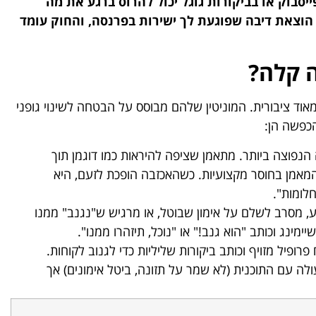
ייסבוק או בביקורות גוגל יכול להרוס ברגע את מה
י הוצאת דיבה שפוגעת לך ישירות בפרנסה, והחוק עומד
 קלה?
אוד ציבורית. המוניטין שלהם מבוסס על הבטחה לשינוי גופני
הכפשה הן:
הנפוצה ביותר. מתאמן שציפה להיראות כמו דוגמן תוך
המאמן בחוסר מקצועיות. כשהאכזבה הופכת לזעם, היא
לומות".
 מסרב לשלם על אימון שבוטל, או מרגיש ש"נגנב" ממנו
מינג וכותב "הוא גנב!" או "נוכל, תיזהרו ממנו".
פיל מזויף וכותב ביקורות שליליות כדי לגנוב לקוחות.
 עם התוכנית (לא שמר על תזונה, ביטל אימונים) אך