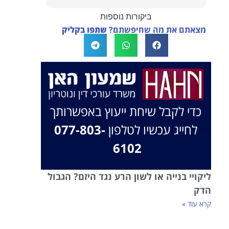
לצידך, במיוחד בתיק לא פשוט, ומאחלים לך
ביקורות נוספות
המון הצלחה בהמשך. תמיד כאן בשבילך.
מצאתם את מה שחיפשתם?
שתפו בקליק
בברכה, משרד עו"ד שמעון האן ונוטריון
כדי לקבל שיחת ייעוץ באפשרותך
לחייג עכשיו לטלפון
077-803-
6102
ליקויי בנייה או לשון הרע נגד היזם? הגבול
הדק
קרא עוד »