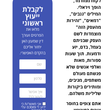
לקוח ממורמר,
הופך ויראלי.
לקבלת
המילים "גנבים",
ייעוץ
"רמאים", "זהירות
ראשוני
מהעסק הזה"
מלאו את
מוצמדות לשם
הפרטים ועורך
העסק שבניתם
דין שמעון האן
בעמל, בדם, יזע
יחזור אליכם
בהקדם האפשרי.
ודמעות. תוך שעות
ספורות, מאות
ואלפי אנשים שלא
פגשתם מעולם
משתפים, מגיבים,
ומותירים ביקורות
שליליות משלהם.
אתם צופים בחוסר
אני מאשר/ת כי
ידוע לי ומוסכם עלי