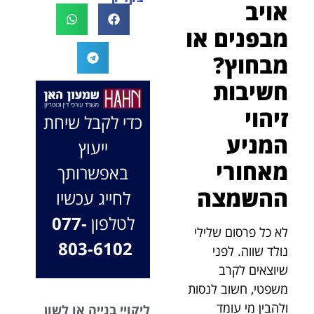
אויב
לעו"ד נמרוד על
לעמוד לצידך,
המקרה, הוא
במיוחד בתיק לא
מבפנים או
החליט לייצג אותי
פשוט, ומאחלים
מבחוץ?
בלי לחשוב
לך המון הצלחה
פעמיים, הקשיב
בהמשך. תמיד
חשיבות
לי ולקח את התיק
כאן בשבילך.
זיהוי
שלי פרו בונו מכל
בברכה, משרד
כדי לקבל שיחת
הלב.
עו"ד שמעון האן
המניע
ייעוץ
ונוטריון
מאחורי
באפשרותך
ההשמצה
לחייג עכשיו
לטלפון
077-
לא כל פרסום שלילי
803-6102
נולד שווה. לפני
שיוצאים לקרב
משפטי, חשוב לנסות
ולהבין מי עומד
ליקויי בנייה או לשון