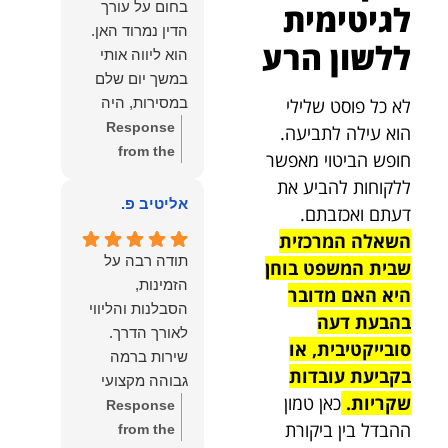
לגיטימית
בחום על עורך
איתי ותזכו לטוב
לקרוא את
הדין נמרוד האן.
כפי
דברייך. אנו
ללשון הרע
הוא ליווה אותי
שאתם....תבורכו
מעריכים את
במשך יום שלם
ברכה והצלחה
האמון שנתת בנו
לא כל פוסט שלילי
במסירות, היה
וחיבוק ממני🙂😘
ונמשיך לעמוד
זמין לכל שאלה,
Response
הוא עילה לתביעה.
💓
לצידך וללוות
הכווין אותי בכל
from the
חופש הביטוי מאפשר
אותך במסירות.
שלב והעניק לי
owner:
הכבוד
ללקוחות להביע את
מאחלים לך מכל
תחושת ביטחון
הוא שלנו, נעמוד
אליטיב פ.
הלב הרבה
דעתם ואכזבתם.
לאורך כל
לרשותך
הצלחה, ברכה
השאלה המרכזית
התהליך.
ולשירותך בכל
ובשורות טובות.
תודה רבה על
שבית המשפט בוחן
המקצועיות,
עת גם בהמשך.
שמעון האן
הזמינות,
היא האם מדובר
הסבלנות,
שמעון האן
משרד עורכי דין
הסבלנות והליווי
בהבעת דעה
היסודיות
משרד עורכי דין
ונוטריון
והאכפתיות שלו
ונוטריון
סובייקטיבית, או
שירות ברמה
בלטו מהרגע
בקביעת עובדות
גבוהה מקצועי
הראשון. הרגשתי
שקריות.
כאן טמון
ואמין.
Response
שיש לי על מי
ההבדל בין ביקורת
from the
לסמוך, ואני