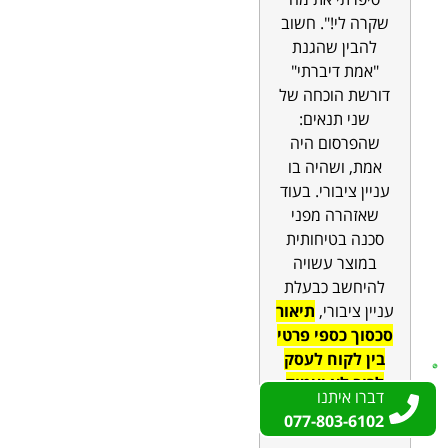
שקרה לי!". חשוב
להבין שהגנת
"אמת דיברתי"
דורשת הוכחה של
שני תנאים:
שהפרסום היה
אמת, ושהיה בו
עניין ציבורי. בעוד
שאזהרה מפני
סכנה בטיחותית
במוצר עשויה
להיחשב כבעלת
עניין ציבורי,
תיאור
סכסוך כספי פרטי
בין לקוח לעסק
לרוב לא יעמוד
דברו איתנו
דברו איתנו
ברף זה.
077-803-6102
077-803-6102