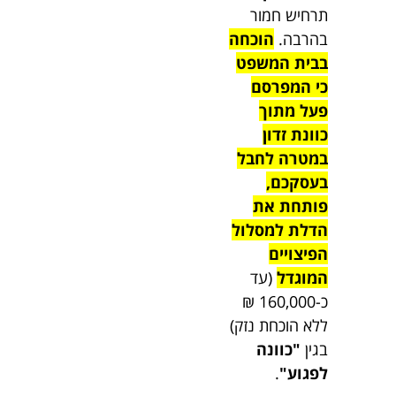
תרחיש חמור
בהרבה.
הוכחה
בבית המשפט
כי המפרסם
פעל מתוך
כוונת זדון
במטרה לחבל
בעסקכם,
פותחת את
הדלת למסלול
הפיצויים
המוגדל
(עד
כ-160,000 ₪
ללא הוכחת נזק)
בגין
"כוונה
לפגוע"
.