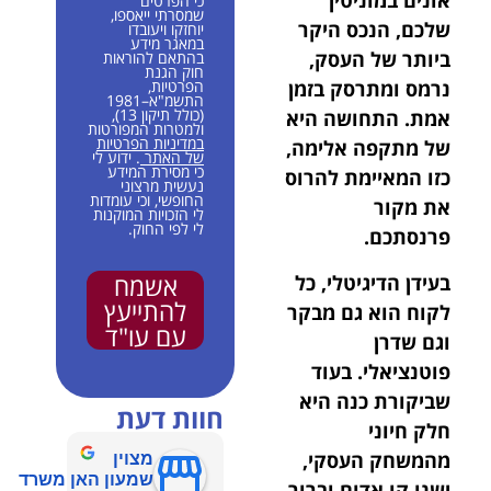
אונים במוניטין
כי הפרטים
שמסרתי ייאספו,
שלכם, הנכס היקר
יוחזקו ויעובדו
במאגר מידע
ביותר של העסק,
בהתאם להוראות
חוק הגנת
הפרטיות,
נרמס ומתרסק בזמן
התשמ"א–1981
(כולל תיקון 13),
אמת. התחושה היא
ולמטרות המפורטות
במדיניות הפרטיות
של מתקפה אלימה,
של האתר
. ידוע לי
כי מסירת המידע
כזו המאיימת להרוס
נעשית מרצוני
החופשי, וכי עומדות
את מקור
לי הזכויות המוקנות
לי לפי החוק.
פרנסתכם.
אשמח
בעידן הדיגיטלי, כל
להתייעץ
לקוח הוא גם מבקר
עם עו"ד
וגם שדרן
פוטנציאלי. בעוד
שביקורת כנה היא
חוות דעת
חלק חיוני
מהמשחק העסקי,
מצוין
שמעון האן משרד
ישנו קו אדום וברור