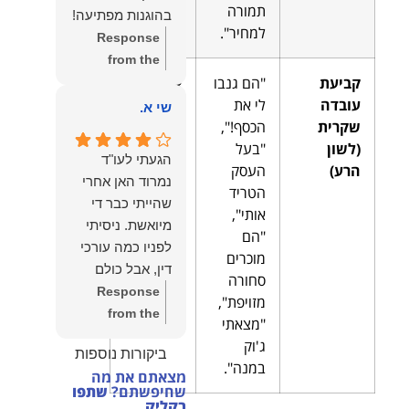
הצוות שלנו זה
תמורה
בהוגנות מפתיעה!
שווה את הכל.
למחיר".
Response
נשמח תמיד
from the
לעמוד לרשותך!
קביעת
"הם גנבו
אסורה
owner:
שלום
שמעון האן –
עובדה
לי את
ועשויה
יהודה, תודה
שי א.
משרד עורכי דין
שקרית
הכסף!",
להוות
רבה על הפרגון.
ונוטריון
(לשון
"בעל
עילה
שמחנו מאוד
הגעתי לעו"ד
הרע)
העסק
לתביעה
,
לשמוע שהייעוץ
נמרוד האן אחרי
הטריד
אם ניתן
עזר לך ושהיית
שהייתי כבר די
אותי",
להוכיח
מרוצה.
מיואשת. ניסיתי
"הם
שהעובדה
מבחינתנו הוגנות
לפניו כמה עורכי
מוכרים
שקרית.
ומקצועיות הן
דין, אבל כולם
סחורה
מעל הכל. נשמח
נרתעו כי היה
Response
מזויפת",
תמיד לעמוד
מדובר בנושא
from the
"מצאתי
לרשותך בהמשך
מורכב ורגיש,
owner:
תודה
ג'וק
הדרך.
ביקורות נוספות
וסירבו לקחת
רבה על המילים
במנה".
מצאתם את מה
אותו.לאחר
החמות ועל
שחיפשתם?
שתפו
שסיפרתי בקצרה
האמון. שמחנו
בקליק