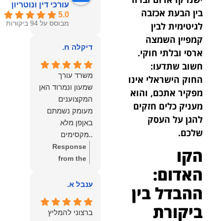
עורכי דין ונוטריון
בין הבעת אכזבה
5.0
מבוסס על 94 ביקורות
לגיטימית לבין
קמפיין השמצה
דיקלה ח.
ארסי ובלתי חוקי.
חשוב שתדעו:
משרד עורך
החוק הישראלי אינו
שמעון ונמרוד האן
מפקיר אתכם, והוא
המקצוענים
מעניק כלים חזקים
מעומק נשמתם
להגן על העסק
באןפן מלא
שלכם.
..מקסימים
ונעימים אוזן
Response
הקו
קשבת, ונונתנים
from the
האדום:
מליבם באופן
owner:
תודה
מלא ואמיתי..שפו
רבה על המילים
ענבל א.
ההבדל בין
לכם ותודה
החמות
ביקורת
עליכם..אני
והמרגשות.
ברצוני להמליץ
שמחה שאתם
שמחנו מאוד