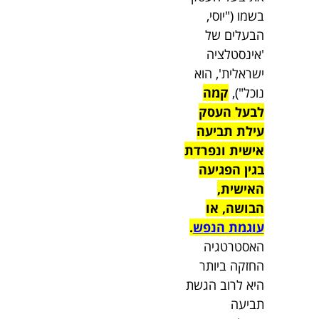
בשמו ("יוסי,
הבעלים של
'אינסטלציה
ישראלית', הוא
נוכל"),
קמה
לבעל העסק
עילת תביעה
אישית ונפרדת
בגין הפגיעה
האישית,
הבושה, או
עוגמת הנפש
.
האסטרטגיה
החזקה ביותר
היא לרוב הגשת
תביעה