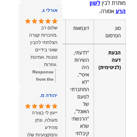
מותרת לבין
לשון
owner:
הכבוד
ממליצה עליו מכל
הוא שלנו.
הרע
אסורה.
אורלי ג.
הלב לכל מי
שמחפש עורך דין
מקצועי, אמין
סוג
דוגמאות
סטטוס
שלום רב
ומסור.
הפרסום
משפטי
.מהכרות קצרה
הצלחתי להבין
שאני בידיים
הבעת
"לדעתי,
מותרת
טובות .אמינות
דעה
השירות
במסגרת
.עוזרות
(לגיטימית)
היה
חופש
.ומקשיבות .אין לי
Response
איטי",
הביטוי,
מילים להודות
from the
"לא
גם אם
לנמרוד בעל
owner:
תודה
התחברתי
היא
העוצמות
רבה על המילים
יהודה מ.
לטעם
פוגעת
.הוורבליות
המרגשות
של
בעסק.
.והצגת אמת
והחמות! כיף
האוכל",
ייעץ לי בצורה
.תודה לכם תמיד
גדול לשמוע
"הרגשתי
מעולה, ונתן
תשאירו לי אור
שהרגשת בידיים
שלא
מהידע
בעניים .
טובות. בשביל
קיבלתי
והמקצועיות שלו