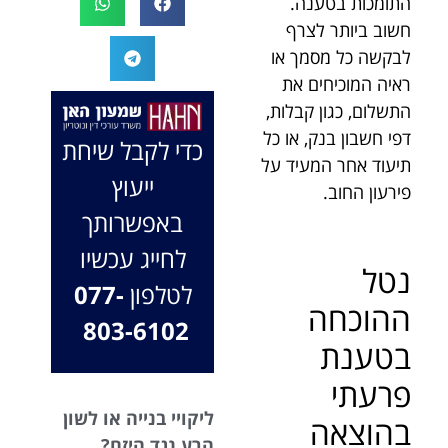
התומכות בטענה.
המקרה, הוא
במיוחד בתיק לא
חשוב ביותר לצרף
החליט לייצג אותי
פשוט, ומאחלים
לבקשה כל מסמך או
בלי לחשוב
לך המון הצלחה
ראיה המוכיחים את
פעמיים, הקשיב
בהמשך. תמיד
התשלום, כגון קבלות,
לי ולקח את התיק
כאן בשבילך.
דפי חשבון בנק, או כל
שלי פרו בונו מכל
בברכה, משרד
כדי לקבל שיחת
הלב.
עו"ד שמעון האן
תיעוד אחר המעיד על
ייעוץ
ונוטריון
פירעון החוב.
באפשרותך
לחייג עכשיו
נטל
לטלפון
077-
ההוכחה
803-6102
בטענת
פרעתי
ליקויי בנייה או לשון
בהוצאה
הרע נגד היזם?