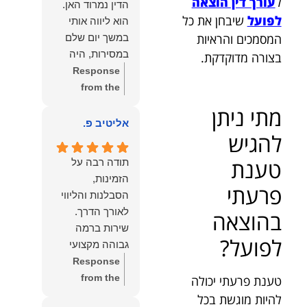
ל
עורך דין הוצאה
הדין נמרוד האן.
כפי
דברייך. אנו
לפועל
שיבחן את כל
הוא ליווה אותי
שאתם....תבורכו
מעריכים את
המסמכים והראיות
במשך יום שלם
ברכה והצלחה
האמון שנתת בנו
במסירות, היה
בצורה מדוקדקת.
וחיבוק ממני🙂😘
ונמשיך לעמוד
זמין לכל שאלה,
Response
💓
לצידך וללוות
הכווין אותי בכל
from the
אותך במסירות.
שלב והעניק לי
owner:
הכבוד
מתי ניתן
מאחלים לך מכל
תחושת ביטחון
הוא שלנו, נעמוד
אליטיב פ.
הלב הרבה
להגיש
לאורך כל
לרשותך
הצלחה, ברכה
התהליך.
ולשירותך בכל
ובשורות טובות.
טענת
תודה רבה על
המקצועיות,
עת גם בהמשך.
שמעון האן
הזמינות,
הסבלנות,
שמעון האן
פרעתי
משרד עורכי דין
הסבלנות והליווי
היסודיות
משרד עורכי דין
ונוטריון
בהוצאה
והאכפתיות שלו
ונוטריון
שירות ברמה
בלטו מהרגע
לפועל?
גבוהה מקצועי
הראשון. הרגשתי
ואמין.
Response
שיש לי על מי
from the
טענת פרעתי יכולה
לסמוך, ואני
owner:
הכבוד
להיות מוגשת בכל
ממליצה עליו מכל