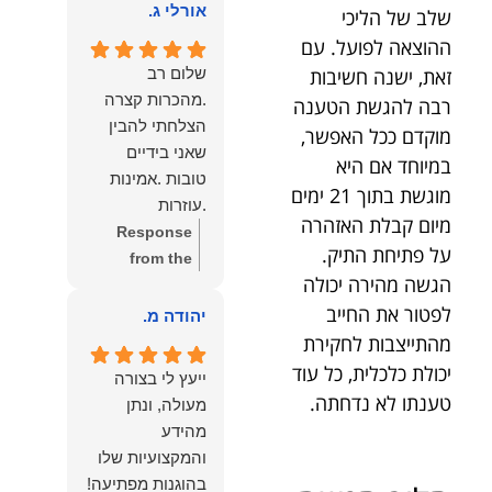
הוא שלנו.
אורלי ג.
שלב של הליכי
הלב לכל מי
שמחפש עורך דין
ההוצאה לפועל. עם
מקצועי, אמין
שלום רב
זאת, ישנה חשיבות
ומסור.
.מהכרות קצרה
רבה להגשת הטענה
הצלחתי להבין
מוקדם ככל האפשר,
שאני בידיים
במיוחד אם היא
טובות .אמינות
מוגשת בתוך 21 ימים
.עוזרות
מיום קבלת האזהרה
.ומקשיבות .אין לי
Response
על פתיחת התיק.
מילים להודות
from the
הגשה מהירה יכולה
לנמרוד בעל
owner:
תודה
העוצמות
לפטור את החייב
רבה על המילים
יהודה מ.
.הוורבליות
המרגשות
מהתייצבות לחקירת
.והצגת אמת
והחמות! כיף
יכולת כלכלית, כל עוד
ייעץ לי בצורה
.תודה לכם תמיד
גדול לשמוע
טענתו לא נדחתה.
מעולה, ונתן
תשאירו לי אור
שהרגשת בידיים
מהידע
בעניים .
טובות. בשביל
והמקצועיות שלו
הצוות שלנו זה
בהוגנות מפתיעה!