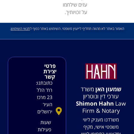
עזים שילחמו
על זכויותיך.
האמור באתר לא מהווה תחליף לייעוץ משפטי. השימוש באתר כפוף ל
תנאי השימוש
.
פרטי
יצירת
קשר
כתובתנו:
שמעון האן
משרד
רח' הלל
עורכי דין ונוטריון
23 מרכז
Shimon Hahn
Law
העיר
Firm & Notary
ירושלים
משרדנו מעניק ליווי
שעות
משפטי אישי, מקיף
פעילות