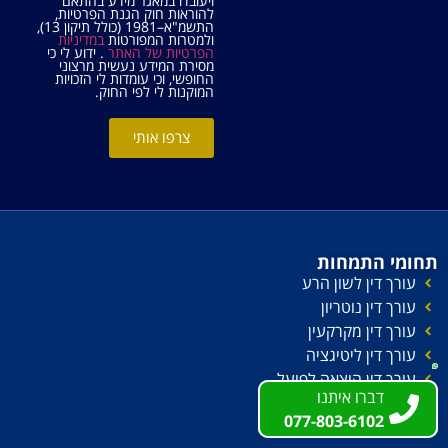
ויעובדו במאגר מידע בהתאם
להוראות חוק הגנת הפרטיות,
התשמ"א–1981 (כולל תיקון 13),
ולמטרות המפורטות
במדיניות
הפרטיות של האתר
. ידוע לי כי
מסירת המידע נעשית מרצוני
החופשי, וכי עומדות לי הזכויות
המוקנות לי לפי החוק.
צרפו אותי
תחומי התמחות
עורך דין לשון הרע
עורך דין נוטריון
עורך דין מקרקעין
עורך דין ליטיגציה
עורך דין הוצאה לפועל
דברו איתנו
דברו איתנו
עורך דין חדלות פירעון
077-803-6102
077-803-6102
עורך דין דיני עבודה