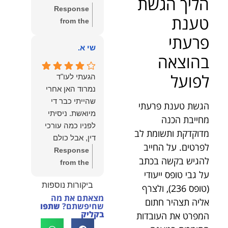
הליך הגשת
שווה את הכל.
Response
נשמח תמיד
טענת
from the
לעמוד לרשותך!
owner:
שלום
פרעתי
שמעון האן –
יהודה, תודה
שי א.
משרד עורכי דין
בהוצאה
רבה על הפרגון.
ונוטריון
שמחנו מאוד
לפועל
הגעתי לעו"ד
לשמוע שהייעוץ
נמרוד האן אחרי
עזר לך ושהיית
שהייתי כבר די
הגשת טענת פרעתי
מרוצה.
מיואשת. ניסיתי
מחייבת הכנה
מבחינתנו הוגנות
לפניו כמה עורכי
ומקצועיות הן
מדוקדקת ותשומת לב
דין, אבל כולם
מעל הכל. נשמח
לפרטים. על החייב
נרתעו כי היה
Response
תמיד לעמוד
להגיש בקשה בכתב
מדובר בנושא
from the
לרשותך בהמשך
על גבי טופס ייעודי
מורכב ורגיש,
owner:
תודה
הדרך.
ביקורות נוספות
(טופס 236), ולצרף
וסירבו לקחת
רבה על המילים
מצאתם את מה
אותו.לאחר
החמות ועל
אליה תצהיר חתום
שחיפשתם?
שתפו
שסיפרתי בקצרה
האמון. שמחנו
בקליק
המפרט את העובדות
לעו"ד נמרוד על
לעמוד לצידך,