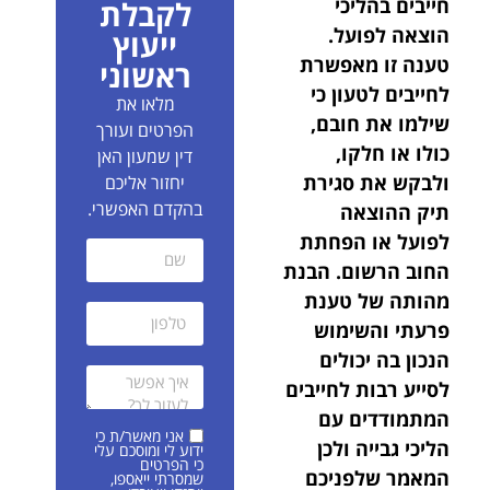
חייבים בהליכי
לקבלת
הוצאה לפועל.
ייעוץ
טענה זו מאפשרת
ראשוני
לחייבים לטעון כי
מלאו את
שילמו את חובם,
הפרטים ועורך
כולו או חלקו,
דין שמעון האן
ולבקש את סגירת
יחזור אליכם
בהקדם האפשרי.
תיק ההוצאה
לפועל או הפחתת
החוב הרשום. הבנת
מהותה של טענת
פרעתי והשימוש
הנכון בה יכולים
לסייע רבות לחייבים
המתמודדים עם
אני מאשר/ת כי
הליכי גבייה ולכן
ידוע לי ומוסכם עלי
כי הפרטים
המאמר שלפניכם
שמסרתי ייאספו,