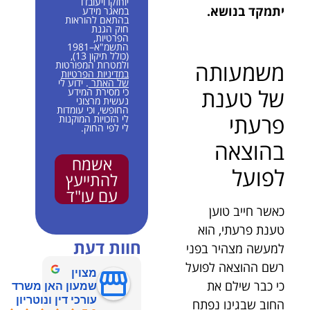
יוחזקו ויעובדו
יתמקד בנושא.
במאגר מידע
בהתאם להוראות
חוק הגנת
הפרטיות,
התשמ"א–1981
(כולל תיקון 13),
משמעותה
ולמטרות המפורטות
במדיניות הפרטיות
של האתר
. ידוע לי
של טענת
כי מסירת המידע
נעשית מרצוני
החופשי, וכי עומדות
פרעתי
לי הזכויות המוקנות
לי לפי החוק.
בהוצאה
אשמח
לפועל
להתייעץ
עם עו"ד
כאשר חייב טוען
טענת פרעתי, הוא
חוות דעת
למעשה מצהיר בפני
רשם ההוצאה לפועל
מצוין
כי כבר שילם את
שמעון האן משרד
עורכי דין ונוטריון
החוב שבגינו נפתח