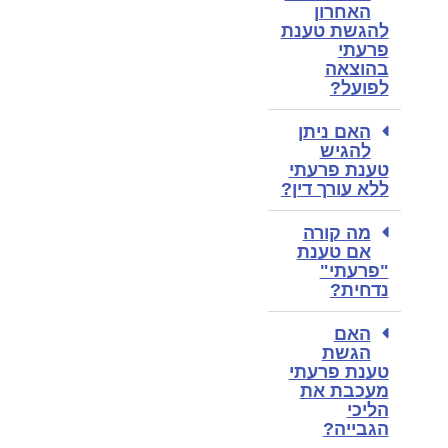
האחרון
להגשת טענת
פרעתי
בהוצאה
לפועל?
האם ניתן
להגיש
טענת פרעתי
ללא עורך דין?
מה קורה
אם טענת
"פרעתי"
נדחית?
האם
הגשת
טענת פרעתי
מעכבת את
הליכי
הגבייה?