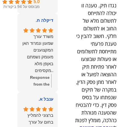
5.0
נגדו תיק. טענה זו
מבוסס על 94 ביקורות
יכולה להתייחס
לתשלום מלא של
דיקלה ח.
החוב או לתשלום
חלקי. חשוב להבין כי
משרד עורך
טענת פרעתי
שמעון ונמרוד האן
המקצוענים
מתייחסת לתשלומים
מעומק נשמתם
או פעולות שבוצעו
באןפן מלא
לאחר פתיחת תיק
..מקסימים
ההוצאה לפועל או
ונעימים אוזן
Response
לאחר מתן פסק הדין,
קשבת, ונונתנים
from the
במקרה של תיקים
מליבם באופן
owner:
תודה
שנפתחו על בסיס
מלא ואמיתי..שפו
רבה על המילים
ענבל א.
פסק דין. כדי להבטיח
לכם ותודה
החמות
עליכם..אני
שהטענה מנוהלת
והמרגשות.
ברצוני להמליץ
שמחה שאתם
שמחנו מאוד
כהלכה, מומלץ לפנות
בחום על עורך
איתי ותזכו לטוב
לקרוא את