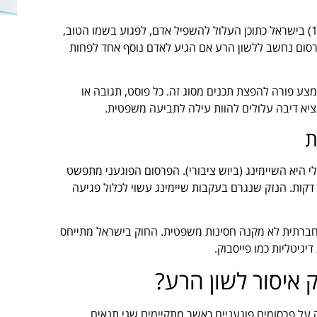
לשון הרע מוגדרת בחוק איסור לשון הרע (התשכ"ה-1965) בישראל כתוכן העלול להשפיל אדם, לפגוע בשמו הטוב,
רסום נחשב ללשון הרע אם הגיע לאדם נוסף אחד לפחות
 מצע פורה להפצת תכנים מסוג זה. כל פוסט, תגובה או
וציא דיבה עלולים להוות עילה לתביעה משפטית.
ת
 היא השיימינג (ביוש ציבורי). הפרסום הפוגעני מתפשט
 דקות. הנזק שנגרם בעקבות שיימינג עשוי לכלול פגיעה
ברתית לא מקנה חסינות משפטית. החוק בישראל מתייחס
גיטליות כמו פייסבוק.
 איסור לשון הרע?
ה על פרסומים פוגעניים כאשר מתקיימים שני תנאים