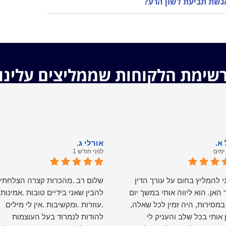
הגשת תביעת לשון הרע?
שימת הלקוחות שממליצים עלינו
א.
אורלי ג.
לפני חודש 1
י להמליץ בחום על עורך הדין
שלום רב .מהכרות קצרה הצלחתי
 האן. הוא ליווה אותי במשך יום
להבין שאני בידיים טובות .אמינות
מסירות, היה זמין לכל שאלה,
.עוזרות .ומקשיבות .אין לי מילים
ן אותי בכל שלב והעניק לי
להודות לנמרוד בעל העוצמות