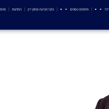
ה?
תחומים נוספים
כתבי תביעה ופסקי דין
המלצות
מהתק
לשון הרע בפ
בישראל
לשון הרע בפייסבוק הפכה לתופעה מדאיגה
הפופולרית, המשמשת כלי לתקשורת ושיתוף 
ובשם הטוב של אנשים ועסקים. משרד עורכי
נפגעי לשון הרע בפייסבוק ומציע מענה משפ
לקבלת ייעוץ ראשוני!