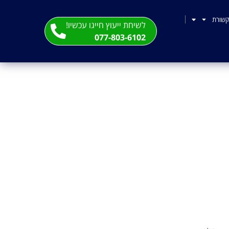
שורת
לשיחת ייעוץ חייגו עכשיו!
077-803-6102
ייסבוק
 בעידן הדיגיטלי. הפלטפורמה החברתית
דעות, יכולה להפוך לכלי הפוגע במוניטין
 דין שמעון האן מתמחה בהגנה על זכויות
טי מקיף ומדויק.