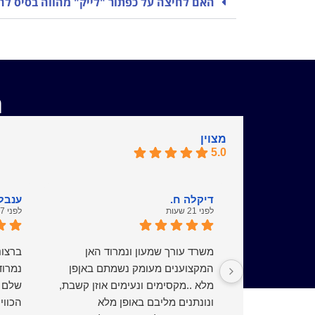
האם לחיצה על כפתור "לייק" מהווה בסיס ל
ר
מצוין
5.0
דיקלה ח.
ענבל 
לפני 21 שעות
לפני 7 ימים
משרד עורך שמעון ונמרוד האן
ברצונ
המקצוענים מעומק נשמתם באןפן
נמרוד
מלא ..מקסימים ונעימים אוזן קשבת,
שלם ב
ונונתנים מליבם באופן מלא
הכווי