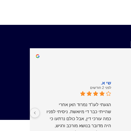
שי א.
טלי ח.
לפני 2 חודשים
לפני 3 חודשים
הגעתי לעו"ד נמרוד האן אחרי
תקשיבו חברים הי
שהייתי כבר די מיואשת. ניסיתי לפניו
לבעלי חיים לא צי
כמה עורכי דין, אבל כולם נרתעו כי
דרישה/ תביעה כס
היה מדובר בנושא מורכב ורגיש,
מכתב הופתעתי אב