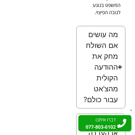
המשפט בנוגע
לגובה הפיצוי.
מה עושים
אם השולח
מחק את
ההודעה
הקולית
מהצ'אט
עבור כולם?
דברו איתנו
דברו איתנו
האם שיתוף
077-803-6102
077-803-6102
או העברה