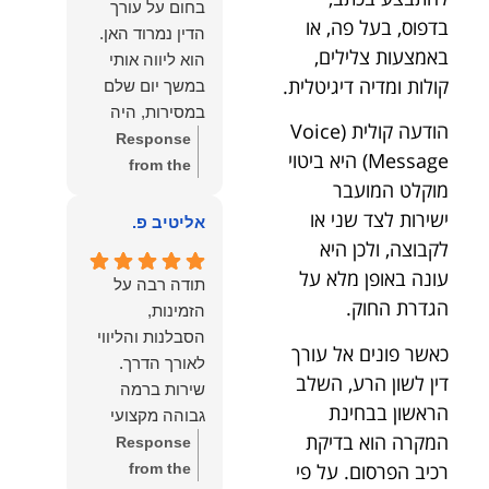
בחום על עורך
איתי ותזכו לטוב
לקרוא את
בדפוס, בעל פה, או
הדין נמרוד האן.
כפי
דברייך. אנו
באמצעות צלילים,
הוא ליווה אותי
שאתם....תבורכו
מעריכים את
קולות ומדיה דיגיטלית.
במשך יום שלם
ברכה והצלחה
האמון שנתת בנו
במסירות, היה
וחיבוק ממני🙂😘
ונמשיך לעמוד
הודעה קולית (Voice
זמין לכל שאלה,
Response
💓
לצידך וללוות
Message) היא ביטוי
הכווין אותי בכל
from the
אותך במסירות.
מוקלט המועבר
שלב והעניק לי
owner:
הכבוד
מאחלים לך מכל
ישירות לצד שני או
תחושת ביטחון
הוא שלנו, נעמוד
אליטיב פ.
הלב הרבה
לאורך כל
לרשותך
לקבוצה, ולכן היא
הצלחה, ברכה
התהליך.
ולשירותך בכל
עונה באופן מלא על
ובשורות טובות.
תודה רבה על
המקצועיות,
עת גם בהמשך.
הגדרת החוק.
שמעון האן
הזמינות,
הסבלנות,
שמעון האן
משרד עורכי דין
הסבלנות והליווי
היסודיות
משרד עורכי דין
כאשר פונים אל עורך
ונוטריון
והאכפתיות שלו
ונוטריון
דין לשון הרע, השלב
שירות ברמה
בלטו מהרגע
הראשון בבחינת
גבוהה מקצועי
הראשון. הרגשתי
המקרה הוא בדיקת
ואמין.
Response
שיש לי על מי
רכיב הפרסום. על פי
from the
לסמוך, ואני