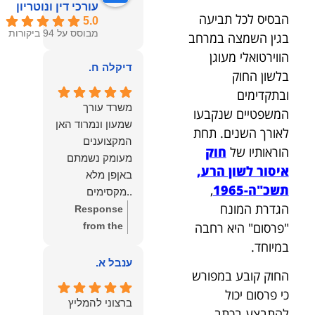
עורכי דין ונוטריון
הבסיס לכל תביעה
5.0
מבוסס על 94 ביקורות
בגין השמצה במרחב
הווירטואלי מעוגן
דיקלה ח.
בלשון החוק
ובתקדימים
משרד עורך
המשפטיים שנקבעו
שמעון ונמרוד האן
לאורך השנים. תחת
המקצוענים
הוראותיו של
חוק
מעומק נשמתם
איסור לשון הרע,
באןפן מלא
תשכ"ה-1965
,
..מקסימים
הגדרת המונח
ונעימים אוזן
Response
"פרסום" היא רחבה
קשבת, ונונתנים
from the
מליבם באופן
owner:
תודה
במיוחד.
מלא ואמיתי..שפו
רבה על המילים
ענבל א.
החוק קובע במפורש
לכם ותודה
החמות
כי פרסום יכול
עליכם..אני
והמרגשות.
ברצוני להמליץ
שמחה שאתם
שמחנו מאוד
להתבצע בכתב,