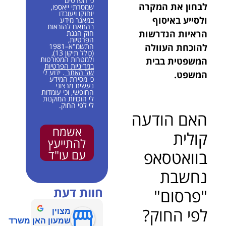
כי הפרטים
לבחון את המקרה
שמסרתי ייאספו,
יוחזקו ויעובדו
ולסייע באיסוף
במאגר מידע
בהתאם להוראות
הראיות הנדרשות
חוק הגנת
הפרטיות,
להוכחת העוולה
התשמ"א–1981
(כולל תיקון 13),
ולמטרות המפורטות
המשפטית בבית
במדיניות הפרטיות
של האתר
. ידוע לי
המשפט.
כי מסירת המידע
נעשית מרצוני
החופשי, וכי עומדות
לי הזכויות המוקנות
לי לפי החוק.
האם הודעה
אשמח
קולית
להתייעץ
בוואטסאפ
עם עו"ד
נחשבת
חוות דעת
"פרסום"
לפי החוק?
מצוין
שמעון האן משרד