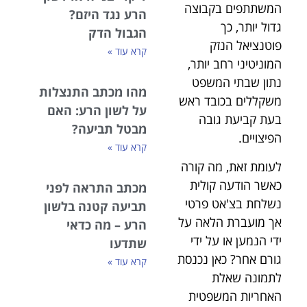
המשתתפים בקבוצה
הרע נגד היזם?
גדול יותר, כך
הגבול הדק
פוטנציאל הנזק
קרא עוד »
המוניטיני רחב יותר,
נתון שבתי המשפט
מהו מכתב התנצלות
משקללים בכובד ראש
על לשון הרע: האם
בעת קביעת גובה
מבטל תביעה?
הפיצויים.
קרא עוד »
לעומת זאת, מה קורה
כאשר הודעה קולית
מכתב התראה לפני
נשלחת בצ'אט פרטי
תביעה קטנה בלשון
אך מועברת הלאה על
הרע – מה כדאי
ידי הנמען או על ידי
שתדעו
גורם אחר? כאן נכנסת
קרא עוד »
לתמונה שאלת
האחריות המשפטית