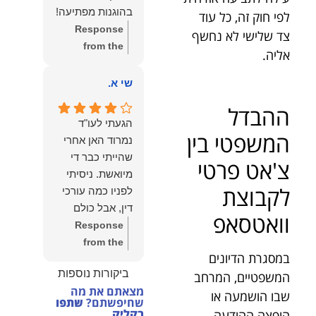
הצוות שלנו זה
בהוגנות מפתיעה!
לפי חוק זה, כל עוד
שווה את הכל.
Response
צד שלישי לא נחשף
נשמח תמיד
from the
אליה.
לעמוד לרשותך!
owner:
שלום
שמעון האן –
יהודה, תודה
שי א.
משרד עורכי דין
רבה על הפרגון.
ונוטריון
ההבדל
שמחנו מאוד
הגעתי לעו"ד
לשמוע שהייעוץ
המשפטי בין
נמרוד האן אחרי
עזר לך ושהיית
שהייתי כבר די
צ'אט פרטי
מרוצה.
מיואשת. ניסיתי
מבחינתנו הוגנות
לקבוצת
לפניו כמה עורכי
ומקצועיות הן
דין, אבל כולם
וואטסאפ
מעל הכל. נשמח
נרתעו כי היה
Response
תמיד לעמוד
מדובר בנושא
from the
לרשותך בהמשך
במסגרת הדיונים
מורכב ורגיש,
owner:
תודה
הדרך.
ביקורות נוספות
המשפטיים, המרחב
וסירבו לקחת
רבה על המילים
מצאתם את מה
אותו.לאחר
החמות ועל
שבו הושמעה או
שחיפשתם?
שתפו
שסיפרתי בקצרה
האמון. שמחנו
בקליק
הופצה ההודעה