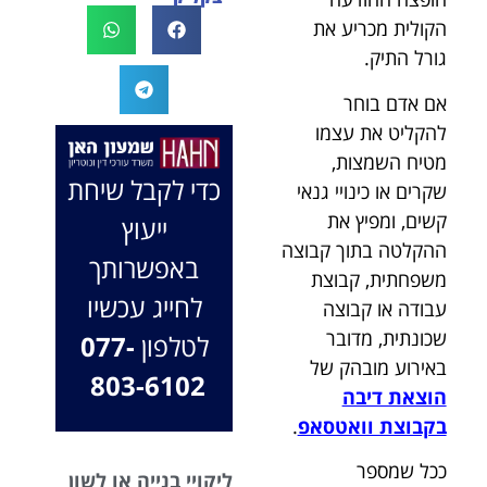
לעו"ד נמרוד על
לעמוד לצידך,
הקולית מכריע את
המקרה, הוא
במיוחד בתיק לא
גורל התיק.
החליט לייצג אותי
פשוט, ומאחלים
בלי לחשוב
לך המון הצלחה
אם אדם בוחר
פעמיים, הקשיב
בהמשך. תמיד
להקליט את עצמו
לי ולקח את התיק
כאן בשבילך.
מטיח השמצות,
שלי פרו בונו מכל
בברכה, משרד
כדי לקבל שיחת
שקרים או כינויי גנאי
הלב.
עו"ד שמעון האן
קשים, ומפיץ את
ייעוץ
ונוטריון
ההקלטה בתוך קבוצה
באפשרותך
משפחתית, קבוצת
לחייג עכשיו
עבודה או קבוצה
שכונתית, מדובר
לטלפון
077-
באירוע מובהק של
803-6102
הוצאת דיבה
בקבוצת וואטסאפ
.
ככל שמספר
ליקויי בנייה או לשון