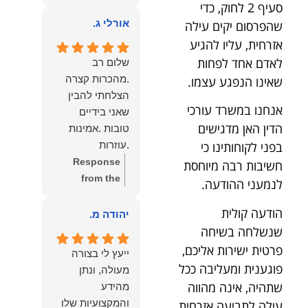
owner:
הכבוד
סעיף 2 לחוק, כדי
ממליצה עליו מכל
הוא שלנו.
אורלי ג.
שהפרסום יקים עילה
הלב לכל מי
אזרחית, עליו להגיע
שמחפש עורך דין
מקצועי, אמין
לאדם אחד לפחות
שלום רב
ומסור.
.מהכרות קצרה
שאינו הנפגע עצמו.
הצלחתי להבין
אנחנו במשרד עורכי
שאני בידיים
הדין האן מדגישים
טובות .אמינות
בפני לקוחותינו כי
.עוזרות
.ומקשיבות .אין לי
Response
חשיבות רבה מיוחסת
מילים להודות
from the
לנמעני ההודעה.
לנמרוד בעל
owner:
תודה
הודעה קולית
העוצמות
רבה על המילים
יהודה מ.
.הוורבליות
המרגשות
שנשלחה בשיחה
.והצגת אמת
והחמות! כיף
פרטית ישירות אליכם,
ייעץ לי בצורה
.תודה לכם תמיד
גדול לשמוע
פוגענית ומעליבה ככל
מעולה, ונתן
תשאירו לי אור
שהרגשת בידיים
שתהיה, אינה מהווה
מהידע
בעניים .
טובות. בשביל
והמקצועיות שלו
עילה לתביעה אזרחית