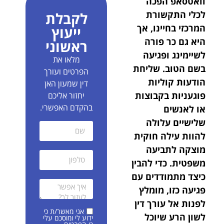
וואטסאפ הפכה
לכלי התקשורת
לקבלת
המרכזי בחיינו, אך
ייעוץ
היא גם כר פורה
ראשוני
לשיימינג ופגיעה
מלאו את
בשם הטוב. שליחת
הפרטים ועורך
הודעות קוליות
דין שמעון האן
פוגעניות בקבוצות
יחזור אליכם
בהקדם האפשרי.
או לאנשים
שלישיים עלולה
להוות עילה חוקית
מוצקה לתביעה
משפטית.
כדי להבין
כיצד מתמודדים עם
פגיעה כזו, מומלץ
לפנות אל עורך דין
אני מאשר/ת כי
לשון הרע שיוכל
ידוע לי ומוסכם עלי