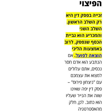
הפיצוי
זכייה בפסק דין היא
רק השלב הראשון.
השלב השני
והמכריע הוא גביית
הכסף שנפסק, לרוב
באמצעות הליכי
הוצאה לפועל
.
אם
הנתבע הוא אדם חסר
נכסים, אתם עלולים
למצוא את עצמכם
עם "ניצחון פירוס" –
פסק דין יפה שאינו
שווה את הנייר שעליו
הוא כתוב. לכן, חלק
מהאסטרטגיה