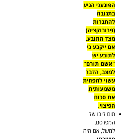
הפוגעני הגיע
בתגובה
להתגרות
(פרובוקציה)
מצד התובע.
אם ייקבע כי
לתובע יש
"אשם תורם"
למצב, הדבר
עשוי להפחית
משמעותית
את סכום
הפיצוי.
תום ליבו של
המפרסם,
למשל, אם היה
משוכנע