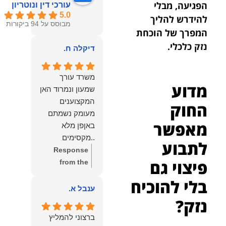
הפגיעה, מבלי
עורכי דין ונוטריון
5.0
להידרש להליך
מבוסס על 94 ביקורות
המפרך של הוכחת
נזק כלכלי.
דיקלה ח.
משרד עורך
מדוע
שמעון ונמרוד האן
המקצוענים
החוק
מעומק נשמתם
מאפשר
באןפן מלא
..מקסימים
לתבוע
ונעימים אוזן
Response
פיצוי גם
קשבת, ונונתנים
from the
מליבם באופן
owner:
תודה
בלי להוכיח
מלא ואמיתי..שפו
רבה על המילים
ענבל א.
לכם ותודה
החמות
נזק?
עליכם..אני
והמרגשות.
ברצוני להמליץ
שמחה שאתם
שמחנו מאוד