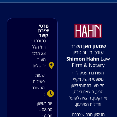
פרטי
יצירת
קשר
כתובתנו:
שמעון האן
משרד
רח' הלל
עורכי דין ונוטריון
23 מרכז
Shimon Hahn
Law
העיר
Firm & Notary
ירושלים
משרדנו מעניק ליווי
שעות
משפטי אישי, מקיף
פעילות
ומקצועי בתחומי לשון
המשרד
הרע, הוצאת דיבה,
:
מקרקעין, הוצאה לפועל
יום ראשון
וחדלות הפירעון.
08:00 –
הניסיון הרב שצברנו
18:00