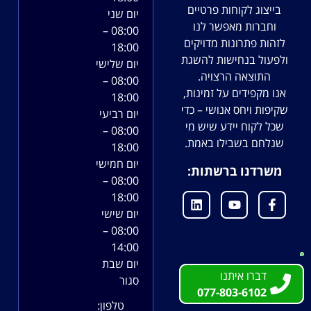
בייצוג לקוחות פרטיים
יום שני
וחברות מאפשר לנו
08:00 –
לזהות פתרונות מדויקים
18:00
ולפעול בנחישות להשגת
יום שלישי
התוצאה הרצויה.
08:00 –
אנו מקפידים על זמינות,
18:00
שקיפות ויחס אנושי – כדי
יום רביעי
שכל לקוח יידע שיש מי
08:00 –
שנלחם בשבילו באמת.
18:00
יום חמישי
משרדנו ברשתות:
08:00 –
18:00
יום שישי
08:00 –
14:00
יום שבת
דברו איתנו
דברו איתנו
סגור
077-803-6102
077-803-6102
טלפון: