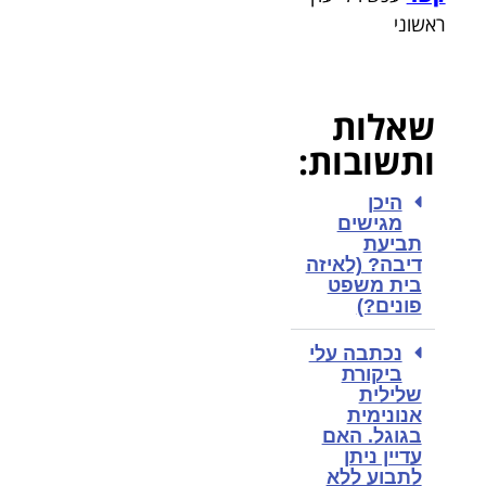
ראשוני
שאלות
ותשובות:
היכן
מגישים
תביעת
דיבה? (לאיזה
בית משפט
פונים?)
נכתבה עלי
ביקורת
שלילית
אנונימית
בגוגל. האם
עדיין ניתן
לתבוע ללא