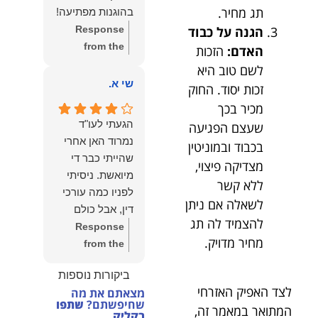
הצוות שלנו זה
תג מחיר.
בהוגנות מפתיעה!
שווה את הכל.
Response
הגנה על כבוד
נשמח תמיד
from the
האדם:
הזכות
לעמוד לרשותך!
owner:
שלום
לשם טוב היא
שמעון האן –
יהודה, תודה
שי א.
זכות יסוד. החוק
משרד עורכי דין
רבה על הפרגון.
ונוטריון
מכיר בכך
שמחנו מאוד
הגעתי לעו"ד
שעצם הפגיעה
לשמוע שהייעוץ
נמרוד האן אחרי
בכבוד ובמוניטין
עזר לך ושהיית
שהייתי כבר די
מצדיקה פיצוי,
מרוצה.
מיואשת. ניסיתי
מבחינתנו הוגנות
ללא קשר
לפניו כמה עורכי
ומקצועיות הן
לשאלה אם ניתן
דין, אבל כולם
מעל הכל. נשמח
להצמיד לה תג
נרתעו כי היה
Response
תמיד לעמוד
מחיר מדויק.
מדובר בנושא
from the
לרשותך בהמשך
מורכב ורגיש,
owner:
תודה
הדרך.
ביקורות נוספות
וסירבו לקחת
רבה על המילים
לצד האפיק האזרחי
מצאתם את מה
אותו.לאחר
החמות ועל
שחיפשתם?
שתפו
המתואר במאמר זה,
שסיפרתי בקצרה
האמון. שמחנו
בקליק