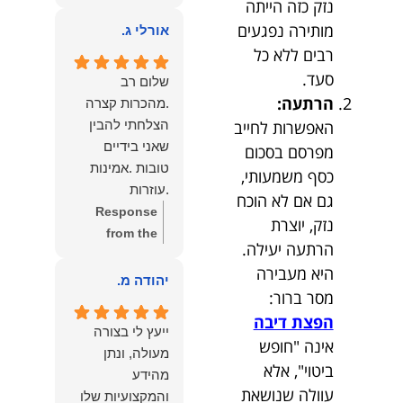
נזק כזה הייתה
owner:
הכבוד
ממליצה עליו מכל
הוא שלנו.
מותירה נפגעים
אורלי ג.
הלב לכל מי
רבים ללא כל
שמחפש עורך דין
סעד.
מקצועי, אמין
שלום רב
ומסור.
הרתעה:
.מהכרות קצרה
הצלחתי להבין
האפשרות לחייב
שאני בידיים
מפרסם בסכום
טובות .אמינות
כסף משמעותי,
.עוזרות
גם אם לא הוכח
.ומקשיבות .אין לי
Response
נזק, יוצרת
מילים להודות
from the
הרתעה יעילה.
לנמרוד בעל
owner:
תודה
היא מעבירה
העוצמות
רבה על המילים
יהודה מ.
מסר ברור:
.הוורבליות
המרגשות
.והצגת אמת
הפצת דיבה
והחמות! כיף
ייעץ לי בצורה
.תודה לכם תמיד
גדול לשמוע
אינה "חופש
מעולה, ונתן
תשאירו לי אור
שהרגשת בידיים
ביטוי", אלא
מהידע
בעניים .
טובות. בשביל
עוולה שנושאת
והמקצועיות שלו