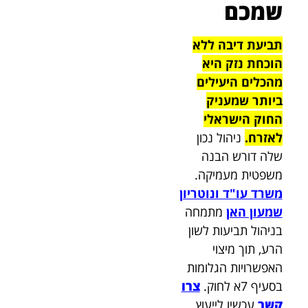
שמכם
תביעת דיבה ללא
הוכחת נזק היא
מהכלים היעילים
ביותר שמעניק
החוק הישראלי
לאזרח.
ניהול נכון
שלה דורש הבנה
משפטית מעמיקה.
משרד עו"ד ונוטריון
שמעון האן
מתמחה
בניהול תביעות לשון
הרע, תוך מיצוי
האפשרויות הגלומות
בסעיף 7א לחוק.
צרו
קשר
עכשיו לייעוץ