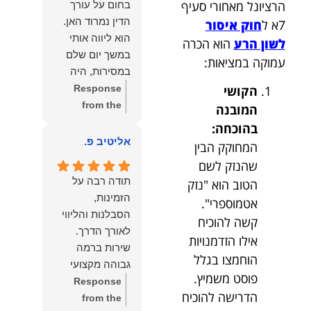
הרציונל מאחורי סעיף
בחום על עורך
איתי ותזכו לטוב
לקרוא את
הדין נמרוד האן.
7א ל
חוק איסור
כפי
דברייך. אנו
הוא ליווה אותי
לשון הרע
הוא הכרה
שאתם....תבורכו
מעריכים את
במשך יום שלם
עמוקה במציאות:
ברכה והצלחה
האמון שנתת בנו
במסירות, היה
וחיבוק ממני🙂😘
ונמשיך לעמוד
זמין לכל שאלה,
Response
הקושי
💓
לצידך וללוות
הכווין אותי בכל
from the
המובנה
אותך במסירות.
שלב והעניק לי
owner:
הכבוד
בהוכחה:
מאחלים לך מכל
תחושת ביטחון
הוא שלנו, נעמוד
אליטיב פ.
המחוקק הבין
הלב הרבה
לאורך כל
לרשותך
הצלחה, ברכה
שהנזק לשם
התהליך.
ולשירותך בכל
ובשורות טובות.
תודה רבה על
הטוב הוא "נזק
המקצועיות,
עת גם בהמשך.
שמעון האן
הזמינות,
אטמוספרי".
הסבלנות,
שמעון האן
משרד עורכי דין
הסבלנות והליווי
קשה להוכיח
היסודיות
משרד עורכי דין
ונוטריון
והאכפתיות שלו
ונוטריון
אילו הזדמנויות
שירות ברמה
בלטו מהרגע
הוחמצו בגלל
גבוהה מקצועי
הראשון. הרגשתי
פוסט משמיץ.
ואמין.
Response
שיש לי על מי
הדרישה להוכיח
from the
לסמוך, ואני