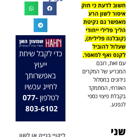
חשוב לדעת כי חוק
לעו"ד נמרוד על
לעמוד לצידך,
המקרה, הוא
במיוחד בתיק לא
איסור לשון הרע
החליט לייצג אותי
פשוט, ומאחלים
מאפשר גם נקיטת
בלי לחשוב
לך המון הצלחה
הליך פלילי ייחודי
פעמיים, הקשיב
בהמשך. תמיד
(קובלנה פלילית),
לי ולקח את התיק
כאן בשבילך.
שעלול להוביל
שלי פרו בונו מכל
בברכה, משרד
כדי לקבל שיחת
לקנס ואף למאסר.
הלב.
עו"ד שמעון האן
ייעוץ
עם זאת, רובם
ונוטריון
המכריע של המקרים
באפשרותך
נידונים במסלול
לחייג עכשיו
האזרחי, המתמקד
לטלפון
077-
בקבלת פיצוי כספי
לנפגע.
803-6102
שני
ליקויי בנייה או לשון