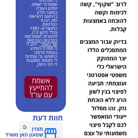
כי הפרטים
לרוב "שקוף", קשה
שמסרתי ייאספו,
יוחזקו ויעובדו
לכימות וקשה
במאגר מידע
בהתאם להוראות
להוכחה באמצעות
חוק הגנת
הפרטיות,
קבלות.
התשמ"א–1981
(כולל תיקון 13),
ולמטרות המפורטות
במדיניות הפרטיות
בדיוק עבור המצבים
של האתר
. ידוע לי
כי מסירת המידע
המתסכלים הללו
נעשית מרצוני
החופשי, וכי עומדות
יצר המחוקק
לי הזכויות המוקנות
לי לפי החוק.
הישראלי כלי
משפטי אסטרטגי
אשמח
ועוצמתי: תביעה
להתייעץ
לפיצוי בגין לשון
עם עו"ד
הרע ללא הוכחת
נזק. זהו מסלול
חוות דעת
ייעודי המאפשר
לכם לקבל פיצוי
מצוין
משמעותי על עצם
שמעון האן משרד