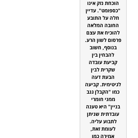
הוכחת נזק אינו
"כספומט". עדיין
חלה על התובע
החובה המלאה
להוכיח את עצם
פרסום לשון הרע.
בנוסף, חשוב
להבחין בין
קביעת עובדה
שקרית לבין
הבעת דעה
לגיטימית. קביעה
כמו "הקבלן גנב
ממני חומרי
בניין" היא טענה
עובדתית שניתן
לתבוע עליה.
לעומת זאת,
אמירה כמו