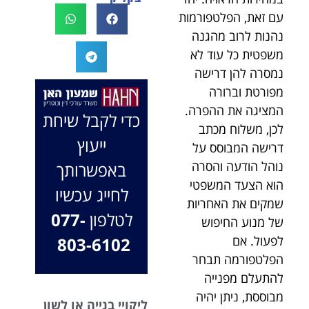
לעו"ד נמרוד על
לעמוד לצידך,
עם זאת, הפלטפורמות
המקרה, הוא
במיוחד בתיק לא
נהנות לרוב מהגנה
החליט לייצג אותי
פשוט, ומאחלים
משפטית כל עוד לא
בלי לחשוב
לך המון הצלחה
נמסרה להן דרישה
פעמיים, הקשיב
בהמשך. תמיד
מפורטת וברורה
לי ולקח את התיק
כאן בשבילך.
המציגה את ההפרה.
שלי פרו בונו מכל
בברכה, משרד
כדי לקבל שיחת
הלב.
עו"ד שמעון האן
לכן, משלוח מכתב
ייעוץ
ונוטריון
דרישה המבוסס על
נוהל הודעה והסרה
באפשרותך
הוא הצעד המשפטי
לחייג עכשיו
שמקים את האחריות
לטלפון
077-
של מנוע החיפוש
לפעול. אם
803-6102
הפלטפורמה תבחר
להתעלם מפנייה
מבוססת, ניתן יהיה
ליקויי בנייה או לשון