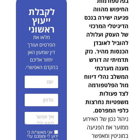
בפלטפורמות
החיפוש מהווה
לקבלת
פגיעה ישירה בנכס
ייעוץ
הדיגיטלי המרכזי
ראשוני
של העסק ועלולה
מלאו את
להוביל לאובדן
הפרטים ועורך
הכנסות מהיר. נזק
דין שמעון האן
תדמיתי זה דורש
יחזור אליכם
בהקדם האפשרי.
מענה מערכתי
המשלב נהלי דיווח
מול הפלטפורמה
לצד פעולות
משפטיות נחרצות
כלפי המפרסם.
ניהול נכון של האירוע
ממזער את הפגיעה
אני מאשר/ת כי
במוניטין ומאפשר
ידוע לי ומוסכם עלי