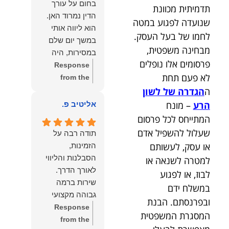
בחום על עורך
תדמיתית מכוונת
איתי ותזכו לטוב
לקרוא את
הדין נמרוד האן.
כפי
שנועדה לפגוע במטה
דברייך. אנו
הוא ליווה אותי
שאתם....תבורכו
מעריכים את
לחמו של בעל העסק.
במשך יום שלם
ברכה והצלחה
האמון שנתת בנו
מבחינה משפטית,
במסירות, היה
וחיבוק ממני🙂😘
ונמשיך לעמוד
פרסומים אלו נופלים
זמין לכל שאלה,
Response
💓
לצידך וללוות
לא פעם תחת
הכווין אותי בכל
from the
אותך במסירות.
שלב והעניק לי
owner:
הכבוד
ה
הגדרה של לשון
מאחלים לך מכל
תחושת ביטחון
הוא שלנו, נעמוד
הרע
– מונח
אליטיב פ.
הלב הרבה
לאורך כל
לרשותך
המתייחס לכל פרסום
הצלחה, ברכה
התהליך.
ולשירותך בכל
שעלול להשפיל אדם
ובשורות טובות.
תודה רבה על
המקצועיות,
עת גם בהמשך.
שמעון האן
או עסק, לעשותם
הזמינות,
הסבלנות,
שמעון האן
משרד עורכי דין
הסבלנות והליווי
למטרה לשנאה או
היסודיות
משרד עורכי דין
ונוטריון
לבוז, או לפגוע
והאכפתיות שלו
ונוטריון
שירות ברמה
במשלח ידם
בלטו מהרגע
גבוהה מקצועי
הראשון. הרגשתי
ובפרנסתם. הבנת
ואמין.
Response
שיש לי על מי
המסגרת המשפטית
from the
לסמוך, ואני