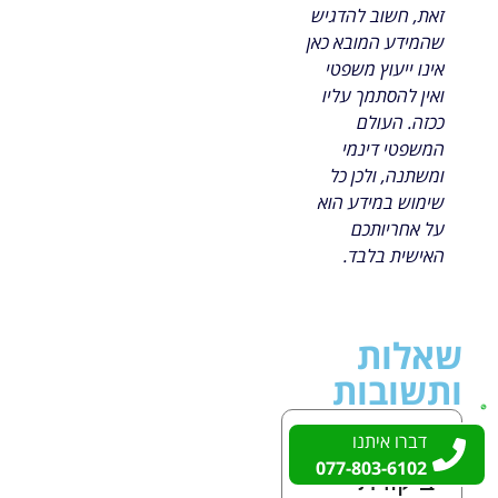
זאת, חשוב להדגיש
שהמידע המובא כאן
אינו ייעוץ משפטי
ואין להסתמך עליו
ככזה. העולם
המשפטי דינמי
ומשתנה, ולכן כל
שימוש במידע הוא
על אחריותכם
האישית בלבד.
שאלות
ותשובות
האם כל
דברו איתנו
דברו איתנו
077-803-6102
077-803-6102
ביקורת