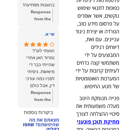
הצוות שלנו זה
בהוגנות מפתיעה!
כפופות לתנאי שימוש
שווה את הכל.
Response
נוקשים, אשר אוסרים
נשמח תמיד
from the
לעמוד לרשותך!
על פרסום מידע כוזב,
owner:
שלום
שמעון האן –
הטרדה או יצירת ניגוד
יהודה, תודה
שי א.
משרד עורכי דין
עניינים. עם זאת,
רבה על הפרגון.
ונוטריון
דיווחים רגילים
שמחנו מאוד
הגעתי לעו"ד
המבוצעים על ידי
לשמוע שהייעוץ
נמרוד האן אחרי
עזר לך ושהיית
משתמשי קצה נדחים
שהייתי כבר די
מרוצה.
לעיתים קרובות על ידי
מיואשת. ניסיתי
מבחינתנו הוגנות
המערכות האוטומטיות
לפניו כמה עורכי
ומקצועיות הן
של מנוע החיפוש.
דין, אבל כולם
מעל הכל. נשמח
נרתעו כי היה
Response
תמיד לעמוד
פנייה מנומקת היטב
מדובר בנושא
from the
לרשותך בהמשך
מעלה משמעותית את
מורכב ורגיש,
owner:
תודה
הדרך.
ביקורות נוספות
סיכויי ההצלחה לצורך
וסירבו לקחת
רבה על המילים
מצאתם את מה
אותו.לאחר
החמות ועל
מחיקת תוכן פוגעני
שחיפשתם?
שתפו
שסיפרתי בקצרה
האמון. שמחנו
בקליק
במהירות הראויה. יחד