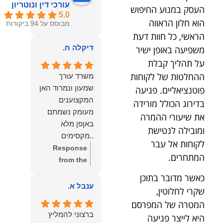
עורכי דין ונוטריון
העסק במנוע החיפוש
5.0
הוא חלון הראווה
מבוסס על 94 ביקורות
הראשי, כל חוות דעת
דיקלה ח.
משפיעה באופן ישיר
על תהליך קבלת
ההחלטות של לקוחות
משרד עורך
שמעון ונמרוד האן
פוטנציאליים. פגיעה
המקצוענים
בדירוג הכולל מורידה
מעומק נשמתם
את שיעורי ההמרה
באןפן מלא
ומובילה לנטישת
..מקסימים
לקוחות אל עבר
ונעימים אוזן
Response
המתחרים.
קשבת, ונונתנים
from the
מליבם באופן
owner:
תודה
כאשר מדובר בתוכן
מלא ואמיתי..שפו
רבה על המילים
ענבל א.
שקרי לחלוטין,
לכם ותודה
החמות
המטרה של המפרסם
עליכם..אני
והמרגשות.
ברצוני להמליץ
היא לייצר פגיעה
שמחה שאתם
שמחנו מאוד