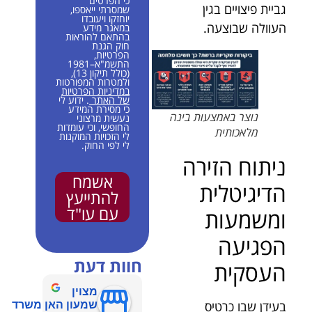
כי הפרטים
גביית פיצויים בגין
שמסרתי ייאספו,
יוחזקו ויעובדו
העוולה שבוצעה.
במאגר מידע
בהתאם להוראות
חוק הגנת
הפרטיות,
התשמ"א–1981
(כולל תיקון 13),
ולמטרות המפורטות
במדיניות הפרטיות
של האתר
. ידוע לי
כי מסירת המידע
נוצר באמצעות בינה
נעשית מרצוני
החופשי, וכי עומדות
מלאכותית
לי הזכויות המוקנות
לי לפי החוק.
ניתוח הזירה
אשמח
הדיגיטלית
להתייעץ
עם עו"ד
ומשמעות
הפגיעה
חוות דעת
העסקית
מצוין
בעידן שבו כרטיס
שמעון האן משרד