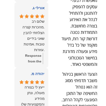
מאפשרת לבעלי
owner:
הכבוד
ממליצה עליו מכל
עסקים להפסיק
הוא שלנו.
אורלי ג.
הלב לכל מי
להתגונן ולהתחיל
שמחפש עורך דין
לנהל את האירוע
מקצועי, אמין
שלום רב
בצורה מחושבת.
ומסור.
.מהכרות קצרה
התמודדות נכונה
הצלחתי להבין
דורשת קור רוח, תיעוד
שאני בידיים
טובות .אמינות
מוקפד של כל בדל
.עוזרות
מידע ופעולה מדורגת
.ומקשיבות .אין לי
Response
במישור הטכנולוגי
מילים להודות
from the
והמשפטי כאחד.
לנמרוד בעל
owner:
תודה
העוצמות
רבה על המילים
הצעד הראשון בניהול
יהודה מ.
.הוורבליות
המרגשות
משבר תדמיתי מסוג
.והצגת אמת
והחמות! כיף
זה הוא נטרול
ייעץ לי בצורה
.תודה לכם תמיד
גדול לשמוע
החשיפה של התוכן
מעולה, ונתן
תשאירו לי אור
שהרגשת בידיים
מהידע
הפוגעני לקהל הרחב.
בעניים .
טובות. בשביל
והמקצועיות שלו
פלטפורמות דיגיטליות