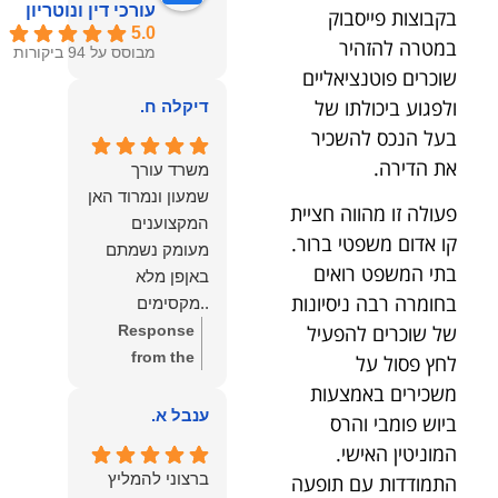
עורכי דין ונוטריון
בקבוצות פייסבוק
5.0
במטרה להזהיר
מבוסס על 94 ביקורות
שוכרים פוטנציאליים
ולפגוע ביכולתו של
דיקלה ח.
בעל הנכס להשכיר
את הדירה.
משרד עורך
שמעון ונמרוד האן
פעולה זו מהווה חציית
המקצוענים
קו אדום משפטי ברור.
מעומק נשמתם
בתי המשפט רואים
באןפן מלא
בחומרה רבה ניסיונות
..מקסימים
של שוכרים להפעיל
ונעימים אוזן
Response
קשבת, ונונתנים
from the
לחץ פסול על
מליבם באופן
owner:
תודה
משכירים באמצעות
מלא ואמיתי..שפו
רבה על המילים
ענבל א.
ביוש פומבי והרס
לכם ותודה
החמות
המוניטין האישי.
עליכם..אני
והמרגשות.
ברצוני להמליץ
התמודדות עם תופעה
שמחה שאתם
שמחנו מאוד