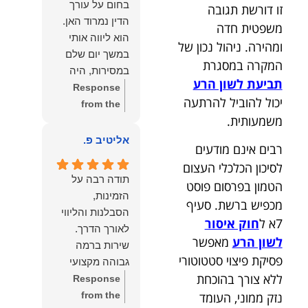
בחום על עורך
זו דורשת תגובה
איתי ותזכו לטוב
לקרוא את
הדין נמרוד האן.
משפטית חדה
כפי
דברייך. אנו
הוא ליווה אותי
ומהירה. ניהול נכון של
שאתם....תבורכו
מעריכים את
במשך יום שלם
ברכה והצלחה
האמון שנתת בנו
המקרה במסגרת
במסירות, היה
וחיבוק ממני🙂😘
ונמשיך לעמוד
תביעת לשון הרע
זמין לכל שאלה,
Response
💓
לצידך וללוות
יכול להוביל להרתעה
הכווין אותי בכל
from the
אותך במסירות.
משמעותית.
שלב והעניק לי
owner:
הכבוד
מאחלים לך מכל
תחושת ביטחון
הוא שלנו, נעמוד
אליטיב פ.
הלב הרבה
רבים אינם מודעים
לאורך כל
לרשותך
הצלחה, ברכה
לסיכון הכלכלי העצום
התהליך.
ולשירותך בכל
ובשורות טובות.
תודה רבה על
הטמון בפרסום פוסט
המקצועיות,
עת גם בהמשך.
שמעון האן
הזמינות,
הסבלנות,
מכפיש ברשת. סעיף
שמעון האן
משרד עורכי דין
הסבלנות והליווי
היסודיות
משרד עורכי דין
7א ל
חוק איסור
ונוטריון
והאכפתיות שלו
ונוטריון
לשון הרע
מאפשר
שירות ברמה
בלטו מהרגע
פסיקת פיצוי סטטוטורי
גבוהה מקצועי
הראשון. הרגשתי
ללא צורך בהוכחת
ואמין.
Response
שיש לי על מי
from the
נזק ממוני, העומד
לסמוך, ואני