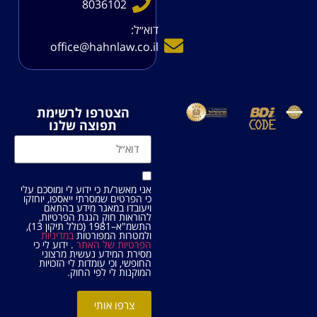
8036102
דוא׳׳ל:
office@hahnlaw.co.il
הצטרפו לרשימת
תפוצה שלנו
אני מאשר/ת כי ידוע לי ומוסכם עלי
כי הפרטים שמסרתי ייאספו, יוחזקו
ויעובדו במאגר מידע בהתאם
להוראות חוק הגנת הפרטיות,
התשמ"א–1981 (כולל תיקון 13),
ולמטרות המפורטות
במדיניות
הפרטיות של האתר
. ידוע לי כי
מסירת המידע נעשית מרצוני
החופשי, וכי עומדות לי הזכויות
המוקנות לי לפי החוק.
צרפו אותי