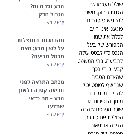
שולל מעצמו את
הרע נגד היזם?
הגנות החוק. חשוב
הגבול הדק
להדגיש כי פרסום
קרא עוד »
פוגעני אינו חייב
לכלול את שמו
מהו מכתב התנצלות
המפורש של בעל
על לשון הרע: האם
הנכס כדי לבסס עילה
מבטל תביעה?
לתביעה. בתי המשפט
קרא עוד »
קבעו כי די בכך
שהאדם הסביר
מכתב התראה לפני
שנחשף לפוסט יכול
תביעה קטנה בלשון
להבין במי מדובר
הרע – מה כדאי
מתוך הנסיבות. אם
שתדעו
שוכר מפרסם אזהרה
קרא עוד »
הכוללת את כתובת
הדירה או תיאור
ספציפי של הנכס,