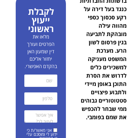
ברשתות החברתיות
כנגד בעל דירה על
לקבלת
רקע סכסוך כספי
ייעוץ
מהווה עילה
ראשוני
מובהקת לתביעה
מלאו את
בגין פרסום לשון
הפרטים ועורך
הרע.
מערכת
דין שמעון האן
המשפט מעניקה
יחזור אליכם
בהקדם האפשרי.
למשכירים כלים
לדרוש את הסרת
התוכן באופן מיידי
ולתבוע פיצויים
סטטוטוריים גבוהים
ממי שבחר להכפיש
את שמם בפומבי.
אני מאשר/ת כי
ידוע לי ומוסכם עלי