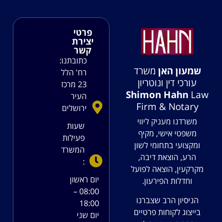
פרטי
יצירת
קשר
כתובתנו:
שמעון האן
משרד
רח' הלל
עורכי דין ונוטריון
23 מרכז
Shimon Hahn
Law
העיר
Firm & Notary
ירושלים
משרדנו מעניק ליווי
שעות
משפטי אישי, מקיף
פעילות
ומקצועי בתחומי לשון
המשרד
הרע, הוצאת דיבה,
:
מקרקעין, הוצאה לפועל
יום ראשון
וחדלות הפירעון.
08:00 –
הניסיון הרב שצברנו
18:00
בייצוג לקוחות פרטיים
יום שני