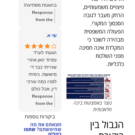
הצוות שלנו זה
בהוגנות מפתיעה!
פיצויים משמעותיים,
שווה את הכל.
Response
הרחק מעבר לגובה
נשמח תמיד
from the
הסכסוך המקורי.
לעמוד לרשותך!
owner:
שלום
שמעון האן –
הפעולה המשפטית
יהודה, תודה
שי א.
משרד עורכי דין
מבהירה לשוכר כי
רבה על הפרגון.
ונוטריון
המקלדת אינה חסינה
שמחנו מאוד
הגעתי לעו"ד
מפני השלכות
לשמוע שהייעוץ
נמרוד האן אחרי
כלכליות.
עזר לך ושהיית
שהייתי כבר די
מרוצה.
מיואשת. ניסיתי
מבחינתנו הוגנות
לפניו כמה עורכי
ומקצועיות הן
דין, אבל כולם
מעל הכל. נשמח
נרתעו כי היה
Response
תמיד לעמוד
נוצר באמצעות בינה
מדובר בנושא
from the
לרשותך בהמשך
מלאכותית
מורכב ורגיש,
owner:
תודה
הדרך.
ביקורות נוספות
וסירבו לקחת
רבה על המילים
הגבול בין
מצאתם את מה
אותו.לאחר
החמות ועל
שחיפשתם?
שתפו
שסיפרתי בקצרה
האמון. שמחנו
בקליק