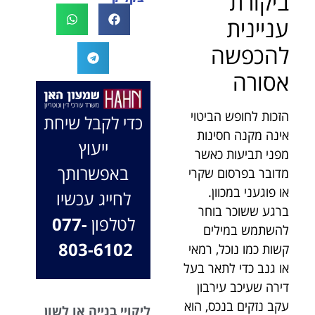
ביקורת
לעו"ד נמרוד על
לעמוד לצידך,
עניינית
המקרה, הוא
במיוחד בתיק לא
החליט לייצג אותי
פשוט, ומאחלים
להכפשה
בלי לחשוב
לך המון הצלחה
אסורה
פעמיים, הקשיב
בהמשך. תמיד
לי ולקח את התיק
כאן בשבילך.
שלי פרו בונו מכל
בברכה, משרד
הזכות לחופש הביטוי
כדי לקבל שיחת
הלב.
עו"ד שמעון האן
אינה מקנה חסינות
ייעוץ
ונוטריון
מפני תביעות כאשר
באפשרותך
מדובר בפרסום שקרי
או פוגעני במכוון.
לחייג עכשיו
ברגע ששוכר בוחר
לטלפון
077-
להשתמש במילים
803-6102
קשות כמו נוכל, רמאי
או גנב כדי לתאר בעל
דירה שעיכב עירבון
עקב נזקים בנכס, הוא
ליקויי בנייה או לשון