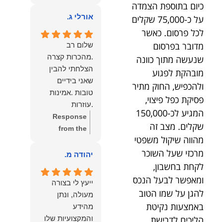
owner:
הכבוד
כיום בתוספת הצמדה
ממליצה עליו מכל
הוא שלנו.
אורלי ג.
על כ-75,000 שקלים
הלב לכל מי
שמחפש עורך דין
לכל פרסום. כאשר
מקצועי, אמין
מדובר בפרסום
שלום רב
ומסור.
.מהכרות קצרה
שנעשה מתוך כוונה
הצלחתי להבין
מובהקת לפגוע
שאני בידיים
ולהכפיש, החוק מתיר
טובות .אמינות
פסיקת כפל פיצוי,
.עוזרות
המגיע לכ-150,000
.ומקשיבות .אין לי
Response
שקלים. מצב זה
מילים להודות
from the
מהווה שיקול משפטי
לנמרוד בעל
owner:
תודה
מרכזי שעל השוכר
העוצמות
רבה על המילים
יהודה מ.
.הוורבליות
המרגשות
לקחת בחשבון,
.והצגת אמת
והחמות! כיף
ומאפשר לבעל הנכס
ייעץ לי בצורה
.תודה לכם תמיד
גדול לשמוע
להגן על שמו הטוב
מעולה, ונתן
תשאירו לי אור
שהרגשת בידיים
באמצעות נקיטת
מהידע
בעניים .
טובות. בשביל
והמקצועיות שלו
הליכים לדרישת