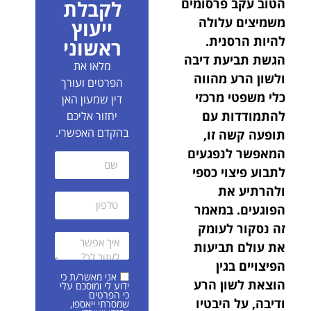
הטוב עקב פרסומים
לקבלת
משמיצים עלולה
ייעוץ
להיות הרסנית.
ראשוני
הגשת תביעת דיבה
מלאו את
ולשון הרע מהווה
הפרטים ועורך
כלי משפטי מרכזי
דין שמעון האן
להתמודדות עם
יחזור אליכם
בהקדם האפשרי.
תופעה קשה זו,
המאפשר לנפגעים
לתבוע פיצוי כספי
ולהרתיע את
הפוגעים. במאמר
זה נסקור לעומק
את עולם תביעות
הפיצויים בגין
אני מאשר/ת כי
הוצאת לשון הרע
ידוע לי ומוסכם עלי
כי הפרטים
ודיבה, על היבטיו
שמסרתי ייאספו,