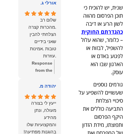
הוא שלנו.
אורלי ג.
הלב לכל מי
שנית, יש להוכיח כי
שמחפש עורך דין
תוכן הפרסום מהווה
מקצועי, אמין
שלום רב
לשון הרע או דיבה
ומסור.
.מהכרות קצרה
כהגדרתם החוקית
הצלחתי להבין
– כלומר, שהוא עלול
שאני בידיים
להשפיל, לבזות או
טובות .אמינות
לפגוע באדם או
.עוזרות
הארגון שבו הוא
.ומקשיבות .אין לי
Response
מילים להודות
from the
עוסק.
לנמרוד בעל
owner:
תודה
גורמים נוספים
העוצמות
רבה על המילים
יהודה מ.
שעשויים להשפיע על
.הוורבליות
המרגשות
.והצגת אמת
והחמות! כיף
סיכויי הצלחת
ייעץ לי בצורה
.תודה לכם תמיד
גדול לשמוע
התביעה כוללים את
מעולה, ונתן
תשאירו לי אור
שהרגשת בידיים
היקף הפרסום
מהידע
בעניים .
טובות. בשביל
ותפוצתו, מידת הזדון
והמקצועיות שלו
הצוות שלנו זה
של המפרסם ואת
בהוגנות מפתיעה!