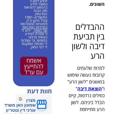
יוחזקו ויעובדו
השונים.
במאגר מידע
בהתאם להוראות
חוק הגנת
הפרטיות,
התשמ"א–1981
(כולל תיקון 13),
ההבדלים
ולמטרות המפורטות
במדיניות הפרטיות
של האתר
. ידוע לי
בין תביעת
כי מסירת המידע
נעשית מרצוני
החופשי, וכי עומדות
דיבה ולשון
לי הזכויות המוקנות
לי לפי החוק.
הרע
אשמח
להתייעץ
למרות שלעתים
עם עו"ד
קרובות נעשה שימוש
במושגים "לשון הרע"
ו"
הוצאת דיבה
"
חוות דעת
כמילים נרדפות, קיים
מצוין
הבדל ביניהם. לשון
שמעון האן משרד
הרע מתייחסת
עורכי דין ונוטריון