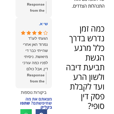
שווה את הכל.
Response
התנהלות הצדדים.
נשמח תמיד
from the
לעמוד לרשותך!
owner:
שלום
שמעון האן –
יהודה, תודה
שי א.
כמה זמן
משרד עורכי דין
רבה על הפרגון.
ונוטריון
נדרש בדרך
שמחנו מאוד
הגעתי לעו"ד
לשמוע שהייעוץ
כלל מרגע
נמרוד האן אחרי
עזר לך ושהיית
שהייתי כבר די
מרוצה.
הגשת
מיואשת. ניסיתי
מבחינתנו הוגנות
לפניו כמה עורכי
תביעת דיבה
ומקצועיות הן
דין, אבל כולם
מעל הכל. נשמח
ולשון הרע
נרתעו כי היה
Response
תמיד לעמוד
מדובר בנושא
from the
ועד לקבלת
לרשותך בהמשך
מורכב ורגיש,
owner:
תודה
הדרך.
ביקורות נוספות
פסק דין
וסירבו לקחת
רבה על המילים
מצאתם את מה
אותו.לאחר
החמות ועל
סופי?
שחיפשתם?
שתפו
שסיפרתי בקצרה
האמון. שמחנו
בקליק
לעו"ד נמרוד על
לעמוד לצידך,