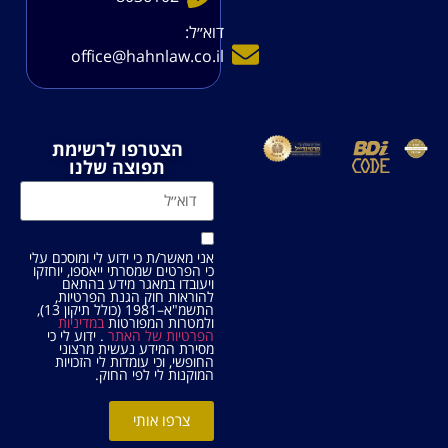
דוא׳׳ל:
office@hahnlaw.co.il
הצטרפו לרשימת
תפוצה שלנו
אני מאשר/ת כי ידוע לי ומוסכם עלי
כי הפרטים שמסרתי ייאספו, יוחזקו
ויעובדו במאגר מידע בהתאם
להוראות חוק הגנת הפרטיות,
התשמ"א–1981 (כולל תיקון 13),
ולמטרות המפורטות
במדיניות
הפרטיות של האתר
. ידוע לי כי
מסירת המידע נעשית מרצוני
החופשי, וכי עומדות לי הזכויות
המוקנות לי לפי החוק.
צרפו אותי