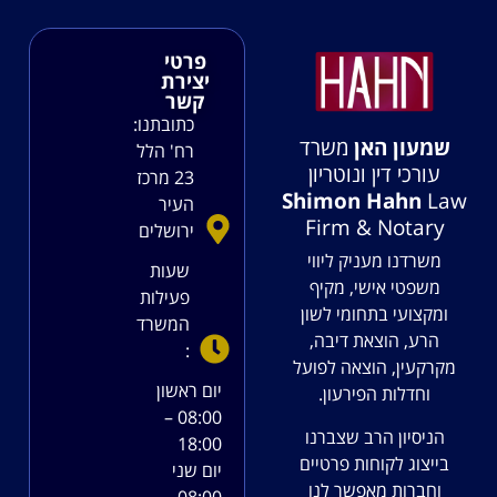
פרטי
יצירת
קשר
כתובתנו:
שמעון האן
משרד
רח' הלל
עורכי דין ונוטריון
23 מרכז
Shimon Hahn
Law
העיר
Firm & Notary
ירושלים
משרדנו מעניק ליווי
שעות
משפטי אישי, מקיף
פעילות
ומקצועי בתחומי לשון
המשרד
הרע, הוצאת דיבה,
:
מקרקעין, הוצאה לפועל
יום ראשון
וחדלות הפירעון.
08:00 –
הניסיון הרב שצברנו
18:00
בייצוג לקוחות פרטיים
יום שני
וחברות מאפשר לנו
08:00 –