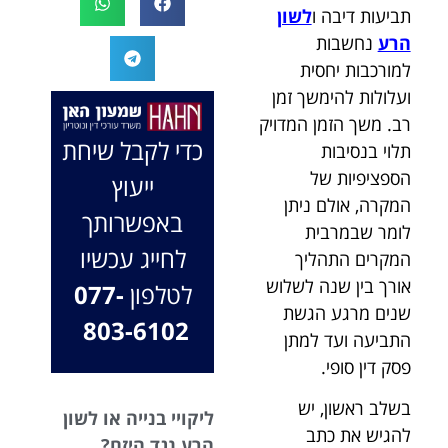
תביעות דיבה ו
לשון
המקרה, הוא
במיוחד בתיק לא
החליט לייצג אותי
הרע
נחשבות
פשוט, ומאחלים
בלי לחשוב
לך המון הצלחה
למורכבות יחסית
פעמיים, הקשיב
בהמשך. תמיד
ועלולות להימשך זמן
לי ולקח את התיק
כאן בשבילך.
רב. משך הזמן המדויק
שלי פרו בונו מכל
בברכה, משרד
כדי לקבל שיחת
תלוי בנסיבות
הלב.
עו"ד שמעון האן
הספציפיות של
ייעוץ
ונוטריון
המקרה, אולם ניתן
באפשרותך
לומר שבמרבית
לחייג עכשיו
המקרים התהליך
אורך בין שנה לשלוש
לטלפון
077-
שנים מרגע הגשת
803-6102
התביעה ועד למתן
פסק דין סופי.
בשלב ראשון, יש
ליקויי בנייה או לשון
להגיש את כתב
הרע נגד היזם?