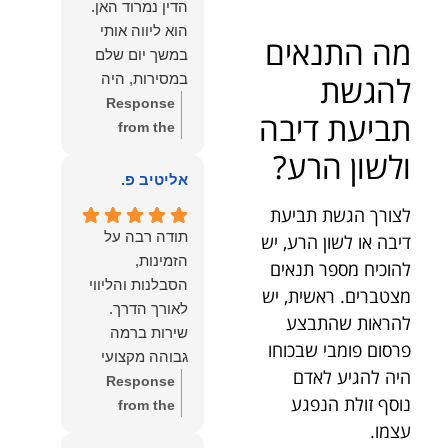
הדין נמרוד האן.
כפי
דברייך. אנו
הוא ליווה אותי
מה התנאים
שאתם....תבורכו
מעריכים את
במשך יום שלם
ברכה והצלחה
האמון שנתת בנו
להגשת
במסירות, היה
וחיבוק ממני🙂😘
ונמשיך לעמוד
זמין לכל שאלה,
Response
💓
לצידך וללוות
תביעת דיבה
הכווין אותי בכל
from the
אותך במסירות.
שלב והעניק לי
owner:
הכבוד
ולשון הרע?
מאחלים לך מכל
תחושת ביטחון
הוא שלנו, נעמוד
אליטיב פ.
הלב הרבה
לאורך כל
לרשותך
הצלחה, ברכה
לצורך הגשת תביעת
התהליך.
ולשירותך בכל
ובשורות טובות.
תודה רבה על
דיבה או לשון הרע, יש
המקצועיות,
עת גם בהמשך.
שמעון האן
הזמינות,
להוכיח מספר תנאים
הסבלנות,
שמעון האן
משרד עורכי דין
הסבלנות והליווי
מצטברים. ראשית, יש
היסודיות
משרד עורכי דין
ונוטריון
והאכפתיות שלו
ונוטריון
להראות שהתבצע
שירות ברמה
בלטו מהרגע
פרסום פומבי שבכוחו
גבוהה מקצועי
הראשון. הרגשתי
היה להגיע לאדם
ואמין.
Response
שיש לי על מי
נוסף זולת הנפגע
from the
לסמוך, ואני
עצמו.
owner:
הכבוד
ממליצה עליו מכל