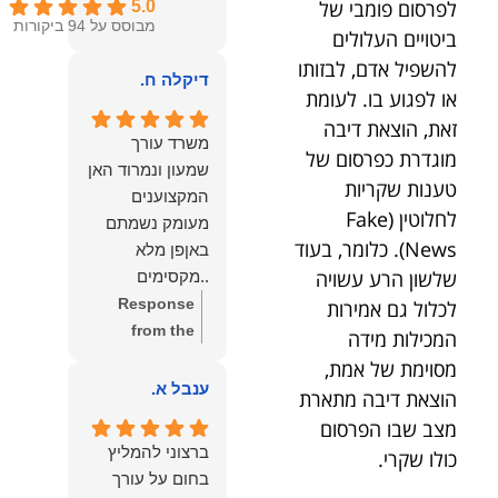
לפרסום פומבי של
5.0
מבוסס על 94 ביקורות
ביטויים העלולים
להשפיל אדם, לבזותו
דיקלה ח.
או לפגוע בו. לעומת
זאת, הוצאת דיבה
משרד עורך
מוגדרת כפרסום של
שמעון ונמרוד האן
טענות שקריות
המקצוענים
לחלוטין (Fake
מעומק נשמתם
News). כלומר, בעוד
באןפן מלא
שלשון הרע עשויה
..מקסימים
ונעימים אוזן
Response
לכלול גם אמירות
קשבת, ונונתנים
from the
המכילות מידה
מליבם באופן
owner:
תודה
מסוימת של אמת,
מלא ואמיתי..שפו
רבה על המילים
ענבל א.
הוצאת דיבה מתארת
לכם ותודה
החמות
מצב שבו הפרסום
עליכם..אני
והמרגשות.
ברצוני להמליץ
כולו שקרי.
שמחה שאתם
שמחנו מאוד
בחום על עורך
איתי ותזכו לטוב
לקרוא את