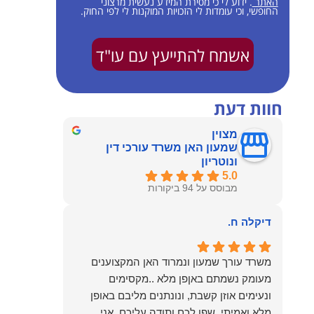
האתר
. ידוע לי כי מסירת המידע נעשית מרצוני
החופשי, וכי עומדות לי הזכויות המוקנות לי לפי החוק.
אשמח להתייעץ עם עו"ד
חוות דעת
מצוין
שמעון האן משרד עורכי דין
ונוטריון
5.0
מבוסס על 94 ביקורות
דיקלה ח.
משרד עורך שמעון ונמרוד האן המקצוענים
מעומק נשמתם באןפן מלא ..מקסימים
ונעימים אוזן קשבת, ונונתנים מליבם באופן
מלא ואמיתי..שפו לכם ותודה עליכם..אני