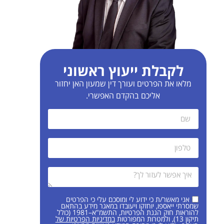
לקבלת ייעוץ ראשוני
מלאו את הפרטים ועורך דין שמעון האן יחזור
אליכם בהקדם האפשרי.
אני מאשר/ת כי ידוע לי ומוסכם עלי כי הפרטים
שמסרתי ייאספו, יוחזקו ויעובדו במאגר מידע בהתאם
להוראות חוק הגנת הפרטיות, התשמ"א–1981 (כולל
תיקון 13), ולמטרות המפורטות
במדיניות הפרטיות של