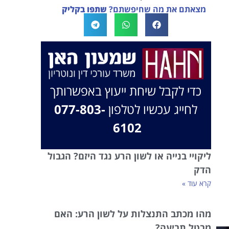
מצאתם את מה שחיפשתם?
שתפו בקליק
בברכה, משרד עו"ד שמעון האן ונוטריון
כדי לקבל שיחת ייעוץ באפשרותך
לחייג עכשיו לטלפון
077-803-
6102
ליקויי בנייה או לשון הרע נגד היזם? הגבול
הדק
קרא עוד »
מהו מכתב התנצלות על לשון הרע: האם
מבטל תביעה?