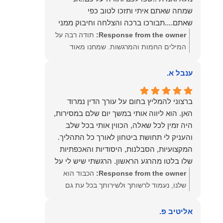
שמחה שאתם איתי ותזכו לטוב כפי
שאתם....תבורכו ברכה והצלחה וחיבוק ממני
🙂😘💓
Response from the owner:
תודה רבה על
המילים החמות והמרגשות. שמחנו מאוד
לקרוא את דברייך. אנו מעריכים את האמון
שנתת בנו ונמשיך לעמוד לצידך וללוות אותך
ענבל א.
במסירות. מאחלים לך מכל הלב הרבה
הצלחה, ברכה ובשורות טובות. שמעון האן
ברצוני להמליץ בחום על עורך הדין נמרוד
משרד עורכי דין ונוטריון
האן. הוא ליווה אותי במשך יום שלם במסירות,
היה זמין לכל שאלה, הכווין אותי בכל שלב
והעניק לי תחושת ביטחון לאורך כל התהליך.
המקצועיות, הסבלנות, היסודיות והאכפתיות
שלו בלטו מהרגע הראשון. הרגשתי שיש לי על
מי לסמוך, ואני ממליצה עליו מכל הלב לכל מי
Response from the owner:
הכבוד הוא
שמחפש עורך דין מקצועי, אמין ומסור.
שלנו, נעמוד לרשותך ולשירותך בכל עת גם
בהמשך. שמעון האן משרד עורכי דין ונוטריון
אליטיב פ.