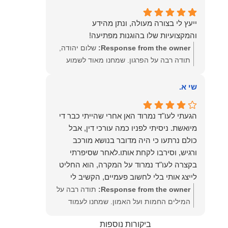
שמעון האן – משרד עורכי דין ונוטריון
ייעץ לי בצורה מעולה, ונתן מהידע
והמקצועיות שלו בהוגנות מפתיעה!
Response from the owner:
שלום יהודה,
תודה רבה על הפרגון. שמחנו מאוד לשמוע
שהייעוץ עזר לך ושהיית מרוצה. מבחינתנו
הוגנות ומקצועיות הן מעל הכל. נשמח תמיד
שי א.
לעמוד לרשותך בהמשך הדרך.
הגעתי לעו"ד נמרוד האן אחרי שהייתי כבר די
מיואשת. ניסיתי לפניו כמה עורכי דין, אבל
כולם נרתעו כי היה מדובר בנושא מורכב
ורגיש, וסירבו לקחת אותו.לאחר שסיפרתי
בקצרה לעו"ד נמרוד על המקרה, הוא החליט
לייצג אותי בלי לחשוב פעמיים, הקשיב לי
ולקח את התיק שלי פרו בונו מכל הלב.
Response from the owner:
תודה רבה על
המילים החמות ועל האמון. שמחנו לעמוד
לצידך, במיוחד בתיק לא פשוט, ומאחלים לך
ביקורות נוספות
המון הצלחה בהמשך. תמיד כאן בשבילך.