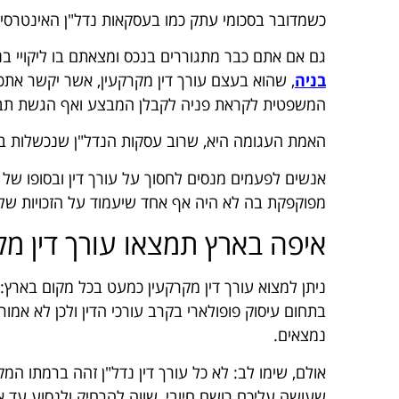
כשמדובר בסכומי עתק כמו בעסקאות נדל"ן האינטרסים
גם אם אתם כבר מתגוררים בנכס ומצאתם בו ליקויי ב
בניה
, שהוא בעצם עורך דין מקרקעין, אשר יקשר את
המשפטית לקראת פניה לקבלן המבצע ואף הגשת תבי
האמת העגומה היא, שרוב עסקות הנדל"ן שנכשלות בארץ
אנשים לפעמים מנסים לחסוך על עורך דין ובסופו ש
מפוקפקת בה לא היה אף אחד שיעמוד על הזכויות של
איפה בארץ תמצאו עורך דין מק
ניתן למצוא עורך דין מקרקעין כמעט בכל מקום בארץ: ת
בתחום עיסוק פופולארי בקרב עורכי הדין ולכן לא אמו
נמצאים.
אולם, שימו לב: לא כל עורך דין נדל"ן זהה ברמתו המק
שעושה עליכם רושם חיובי, שווה להרחיק ולנסוע עד א