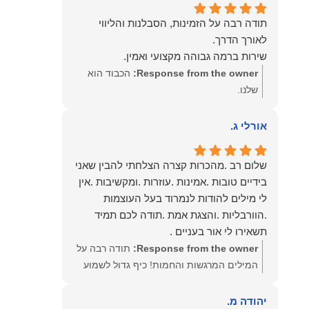
תודה רבה על הזמינות, הסבלנות והליווי
שירות ברמה גבוהה מקצועי ואמין.
Response from the owner:
הכבוד הוא
שלנו.
אורלי ג.
שלום רב .מהכרות קצרה הצלחתי להבין שאני
בידיים טובות .אמינות .עוזרות .ומקשיבות .אין
לי מילים להודות לנמרוד בעל העוצמות
.הוורבליות .והצגת אמת .תודה לכם תמיד
תשאירו לי אור בעניים .
Response from the owner:
תודה רבה על
המילים המרגשות והחמות! כיף גדול לשמוע
שהרגשת בידיים טובות. בשביל הצוות שלנו זה
שווה את הכל. נשמח תמיד לעמוד לרשותך!
יהודה מ.