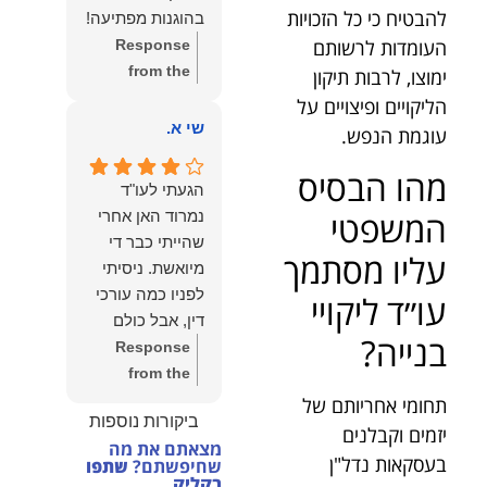
הצוות שלנו זה
להבטיח כי כל הזכויות
בהוגנות מפתיעה!
שווה את הכל.
העומדות לרשותם
Response
נשמח תמיד
from the
ימוצו, לרבות תיקון
לעמוד לרשותך!
owner:
שלום
הליקויים ופיצויים על
שמעון האן –
יהודה, תודה
שי א.
עוגמת הנפש.
משרד עורכי דין
רבה על הפרגון.
ונוטריון
מהו הבסיס
שמחנו מאוד
הגעתי לעו"ד
לשמוע שהייעוץ
המשפטי
נמרוד האן אחרי
עזר לך ושהיית
שהייתי כבר די
מרוצה.
עליו מסתמך
מיואשת. ניסיתי
מבחינתנו הוגנות
לפניו כמה עורכי
עו״ד ליקויי
ומקצועיות הן
דין, אבל כולם
מעל הכל. נשמח
בנייה?
נרתעו כי היה
Response
תמיד לעמוד
מדובר בנושא
from the
לרשותך בהמשך
מורכב ורגיש,
owner:
תודה
תחומי אחריותם של
הדרך.
ביקורות נוספות
וסירבו לקחת
רבה על המילים
יזמים וקבלנים
מצאתם את מה
אותו.לאחר
החמות ועל
בעסקאות נדל"ן
שחיפשתם?
שתפו
שסיפרתי בקצרה
האמון. שמחנו
בקליק