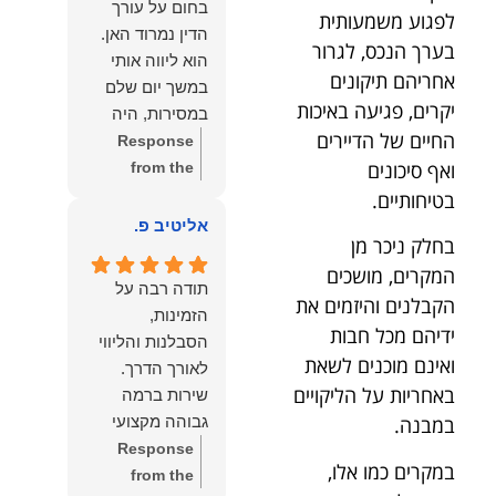
בחום על עורך
לפגוע משמעותית
איתי ותזכו לטוב
לקרוא את
הדין נמרוד האן.
כפי
דברייך. אנו
בערך הנכס, לגרור
הוא ליווה אותי
שאתם....תבורכו
מעריכים את
אחריהם תיקונים
במשך יום שלם
ברכה והצלחה
האמון שנתת בנו
יקרים, פגיעה באיכות
במסירות, היה
וחיבוק ממני🙂😘
ונמשיך לעמוד
החיים של הדיירים
זמין לכל שאלה,
Response
💓
לצידך וללוות
ואף סיכונים
הכווין אותי בכל
from the
אותך במסירות.
שלב והעניק לי
owner:
הכבוד
בטיחותיים.
מאחלים לך מכל
תחושת ביטחון
הוא שלנו, נעמוד
אליטיב פ.
הלב הרבה
בחלק ניכר מן
לאורך כל
לרשותך
הצלחה, ברכה
המקרים, מושכים
התהליך.
ולשירותך בכל
ובשורות טובות.
תודה רבה על
המקצועיות,
עת גם בהמשך.
הקבלנים והיזמים את
שמעון האן
הזמינות,
הסבלנות,
שמעון האן
ידיהם מכל חבות
משרד עורכי דין
הסבלנות והליווי
היסודיות
משרד עורכי דין
ואינם מוכנים לשאת
ונוטריון
והאכפתיות שלו
ונוטריון
באחריות על הליקויים
שירות ברמה
בלטו מהרגע
במבנה.
גבוהה מקצועי
הראשון. הרגשתי
ואמין.
Response
שיש לי על מי
במקרים כמו אלו,
from the
לסמוך, ואני