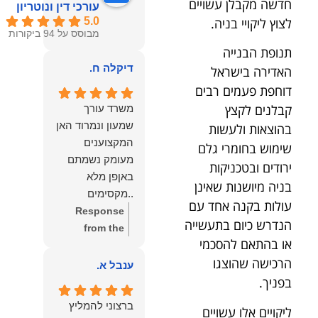
חדשה מקבלן עשויים
עורכי דין ונוטריון
לצוץ ליקויי בניה.
5.0
מבוסס על 94 ביקורות
תנופת הבנייה
דיקלה ח.
האדירה בישראל
דוחפת פעמים רבים
קבלנים לקצץ
משרד עורך
שמעון ונמרוד האן
בהוצאות ולעשות
המקצוענים
שימוש בחומרי גלם
מעומק נשמתם
ירודים ובטכניקות
באןפן מלא
בניה מיושנות שאינן
..מקסימים
עולות בקנה אחד עם
ונעימים אוזן
Response
הנדרש כיום בתעשייה
קשבת, ונונתנים
from the
או בהתאם להסכמי
מליבם באופן
owner:
תודה
הרכישה שהוצגו
מלא ואמיתי..שפו
רבה על המילים
ענבל א.
לכם ותודה
החמות
בפניך.
עליכם..אני
והמרגשות.
ברצוני להמליץ
ליקויים אלו עשויים
שמחה שאתם
שמחנו מאוד