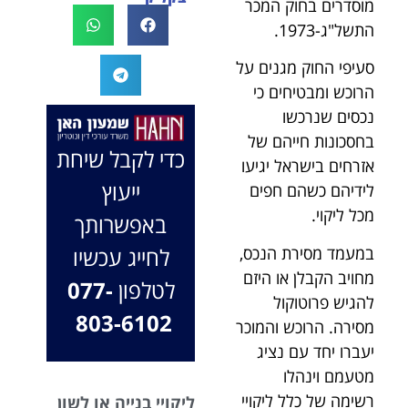
מוסדרים בחוק המכר
לעו"ד נמרוד על
לעמוד לצידך,
התשל"ג-1973.
המקרה, הוא
במיוחד בתיק לא
החליט לייצג אותי
פשוט, ומאחלים
סעיפי החוק מגנים על
בלי לחשוב
לך המון הצלחה
הרוכש ומבטיחים כי
פעמיים, הקשיב
בהמשך. תמיד
נכסים שנרכשו
לי ולקח את התיק
כאן בשבילך.
בחסכונות חייהם של
שלי פרו בונו מכל
בברכה, משרד
כדי לקבל שיחת
אזרחים בישראל יגיעו
הלב.
עו"ד שמעון האן
ייעוץ
לידיהם כשהם חפים
ונוטריון
מכל ליקוי.
באפשרותך
במעמד מסירת הנכס,
לחייג עכשיו
מחויב הקבלן או היזם
לטלפון
077-
להגיש פרוטוקול
803-6102
מסירה. הרוכש והמוכר
יעברו יחד עם נציג
מטעמם וינהלו
רשימה של כלל ליקויי
ליקויי בנייה או לשון