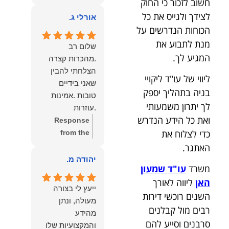
חשוב לזכור כי החוק
owner:
הכבוד
ממליצה עליו מכל
לצידך ולגייס את כל
הוא שלנו.
אורלי ג.
הלב לכל מי
הכוחות הנדרשים על
שמחפש עורך דין
מנת לתבוע את
מקצועי, אמין
שלום רב
המגיע לך.
ומסור.
.מהכרות קצרה
הצלחתי להבין
ליווי של עו"ד ליקויי
שאני בידיים
בניה בתהליך יספק
טובות .אמינות
לך יתרון משמעותי
.עוזרות
ואת כל הידע הנדרש
.ומקשיבות .אין לי
Response
כדי לצלוח את
מילים להודות
from the
לנמרוד בעל
owner:
תודה
האתגר.
העוצמות
רבה על המילים
יהודה מ.
משרד
עו"ד שמעון
.הוורבליות
המרגשות
האן
ליווה לאורך
.והצגת אמת
והחמות! כיף
ייעץ לי בצורה
.תודה לכם תמיד
גדול לשמוע
השנים רוכשי דירות
מעולה, ונתן
תשאירו לי אור
שהרגשת בידיים
רבים מול קבלנים
מהידע
בעניים .
טובות. בשביל
סרבנים וסייע להם
והמקצועיות שלו