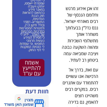
כי הפרטים
שמסרתי ייאספו,
יוחזקו ויעובדו
זהו אכן אירוע מרגש
במאגר מידע
בהתאם להוראות
וחלומם הנכסף של
חוק הגנת
הפרטיות,
רבים מאזרחי ישראל.
התשמ"א–1981
(כולל תיקון 13),
נכס נדל"ן בבעלותך
ולמטרות המפורטות
במדיניות הפרטיות
משחרר אותך
של האתר
. ידוע לי
כי מסירת המידע
מתשלומי השכירות
נעשית מרצוני
החופשי, וכי עומדות
ומהווה השקעה נבונה
לי הזכויות המוקנות
לי לפי החוק.
ויציבה שמביאה עמה
ביטחון רב לעתיד.
אשמח
להתייעץ
עם זאת, בדרך אל
עם עו"ד
הרכישה אנו עשויים
להתמודד עם אתגרים
רבים. במקרים רבים
חוות דעת
משהיינו רוצים
מצוין
להאמין, גם בדירה
שמעון האן משרד