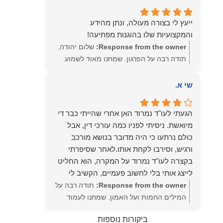
שמעון האן – משרד עורכי דין ונוטריון
ייעץ לי בצורה מעולה, ונתן מהידע
והמקצועיות שלו בהוגנות מפתיעה!
Response from the owner:
שלום יהודה,
תודה רבה על הפרגון. שמחנו מאוד לשמוע
שהייעוץ עזר לך ושהיית מרוצה. מבחינתנו
הוגנות ומקצועיות הן מעל הכל. נשמח תמיד
שי א.
לעמוד לרשותך בהמשך הדרך.
הגעתי לעו"ד נמרוד האן אחרי שהייתי כבר די
מיואשת. ניסיתי לפניו כמה עורכי דין, אבל
כולם נרתעו כי היה מדובר בנושא מורכב
ורגיש, וסירבו לקחת אותו.לאחר שסיפרתי
בקצרה לעו"ד נמרוד על המקרה, הוא החליט
לייצג אותי בלי לחשוב פעמיים, הקשיב לי
ולקח את התיק שלי פרו בונו מכל הלב.
Response from the owner:
תודה רבה על
המילים החמות ועל האמון. שמחנו לעמוד
לצידך, במיוחד בתיק לא פשוט, ומאחלים לך
ביקורות נוספות
המון הצלחה בהמשך. תמיד כאן בשבילך.