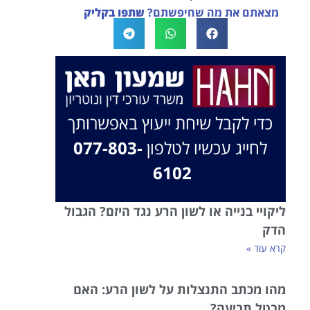
מצאתם את מה שחיפשתם?
שתפו בקליק
בברכה, משרד עו"ד שמעון האן ונוטריון
כדי לקבל שיחת ייעוץ באפשרותך
לחייג עכשיו לטלפון
077-803-
6102
ליקויי בנייה או לשון הרע נגד היזם? הגבול
הדק
קרא עוד »
מהו מכתב התנצלות על לשון הרע: האם
מבטל תביעה?