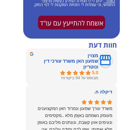
האתר
. ידוע לי כי מסירת המידע נעשית מרצוני
החופשי, וכי עומדות לי הזכויות המוקנות לי לפי החוק.
אשמח להתייעץ עם עו"ד
חוות דעת
מצוין
שמעון האן משרד עורכי דין
ונוטריון
5.0
מבוסס על 94 ביקורות
דיקלה ח.
משרד עורך שמעון ונמרוד האן המקצוענים
מעומק נשמתם באןפן מלא ..מקסימים
ונעימים אוזן קשבת, ונונתנים מליבם באופן
מלא ואמיתי..שפו לכם ותודה עליכם..אני