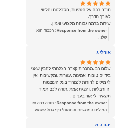
תודה רבה על הזמינות, הסבלנות והליווי
שירות ברמה גבוהה מקצועי ואמין.
Response from the owner:
הכבוד הוא
שלנו.
אורלי ג.
שלום רב .מהכרות קצרה הצלחתי להבין שאני
בידיים טובות .אמינות .עוזרות .ומקשיבות .אין
לי מילים להודות לנמרוד בעל העוצמות
.הוורבליות .והצגת אמת .תודה לכם תמיד
תשאירו לי אור בעניים .
Response from the owner:
תודה רבה על
המילים המרגשות והחמות! כיף גדול לשמוע
שהרגשת בידיים טובות. בשביל הצוות שלנו זה
שווה את הכל. נשמח תמיד לעמוד לרשותך!
יהודה מ.