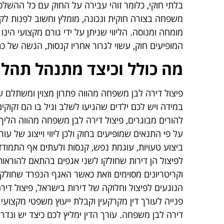
בלתי חוקי, כלומר זוהי עבירה על החוק עם כל ההשל
משפחה בצורה חוקית ונכונה, מומלץ וחשוב לפנות לקבל
מומחה ומנוסה. הליווי שניתן על ידי גורם מקצועי הי
המופיעים חוק, עשוי לגרור אחריו קנסות, הגשה של כת
מה כולל וכיצד מתנהל תהליך
פיצול דירה לבן משפחה מהווה פתרון מצוין ומשתלם ש
במידה ויש לכם ילדים שהגיעו לשלב וגיל בו הם זקוקי
להורים מבוגרים, פיצול דירה לבן משפחה מהווה הליך
על פי התנאים שמופיעים בחוק ולכן ליווי וייצוג של עורך
ביצוע טעויות, עוגמת נפש, קנסות ולעתים אף התמודד
לפיצול הן דירות שחולקו לשני אגפים בהתאם להוראו
וקריטריונים מסוימים וזאת כאשר האגף הנפרד שחולק 
הנוגעים לפיצול וחלוקה של דירות בישראל, פיצול די
פנייה לעורך דין מקרקעין וקבלת ייעוץ משפטי מקצועי
דירה לבן משפחה. עורך הדין ימליץ לכם כיצד יש ונד