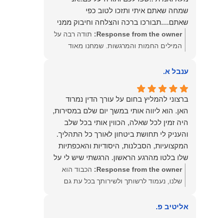
שמחה שאתם איתי ותזכו לטוב כפי
שאתם....תבורכו ברכה והצלחה וחיבוק ממני
🙂😘💓
Response from the owner:
תודה רבה על
המילים החמות והמרגשות. שמחנו מאוד
לקרוא את דברייך. אנו מעריכים את האמון
שנתת בנו ונמשיך לעמוד לצידך וללוות אותך
ענבל א.
במסירות. מאחלים לך מכל הלב הרבה
הצלחה, ברכה ובשורות טובות. שמעון האן
ברצוני להמליץ בחום על עורך הדין נמרוד
משרד עורכי דין ונוטריון
האן. הוא ליווה אותי במשך יום שלם במסירות,
היה זמין לכל שאלה, הכווין אותי בכל שלב
והעניק לי תחושת ביטחון לאורך כל התהליך.
המקצועיות, הסבלנות, היסודיות והאכפתיות
שלו בלטו מהרגע הראשון. הרגשתי שיש לי על
מי לסמוך, ואני ממליצה עליו מכל הלב לכל מי
Response from the owner:
הכבוד הוא
שמחפש עורך דין מקצועי, אמין ומסור.
שלנו, נעמוד לרשותך ולשירותך בכל עת גם
בהמשך. שמעון האן משרד עורכי דין ונוטריון
אליטיב פ.