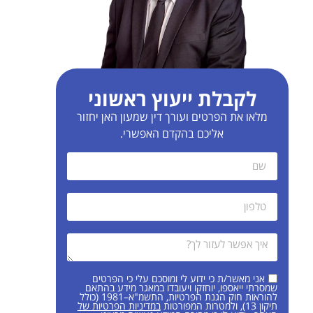
לקבלת ייעוץ ראשוני
מלאו את הפרטים ועורך דין שמעון האן יחזור
אליכם בהקדם האפשרי.
אני מאשר/ת כי ידוע לי ומוסכם עלי כי הפרטים
שמסרתי ייאספו, יוחזקו ויעובדו במאגר מידע בהתאם
להוראות חוק הגנת הפרטיות, התשמ"א–1981 (כולל
תיקון 13), ולמטרות המפורטות
במדיניות הפרטיות של