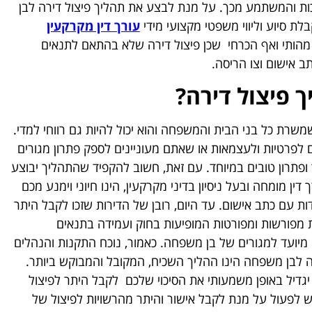
כות והמשתמע מכך. על מנת לבצע את תהליך פיצול דירה לבן
ת סיוע וליווי משפטי מקצועי מידי
עורך דין מקרקעין
נו מהותי ואף הכרחי שכן פיצול דירה שלא בהתאם לתנאים
ב אישום וצו הריסה.
 פיצול דירה?
משרת כל בני הבית והמשפחה והוא יכול להיות גם רווחי למדי.
ם לפרטיות ולעצמאות או שאתם מעוניינים לספק פתרון מגורים
 ופתרון טובים במיוחד. עם זאת, חשוב להקפיד שהתהליך יבוצע
 דין מומחה ובעל ניסיון בדיני מקרקעין, הינו חיוני וימנע מכם
ות עם כתב אישום. עד היום, רובן של הדירות שזכו לקבל היתר
ת מפורשות ומפורטות המופיעות בחוק ועמידה בתנאים
מיועד למגורים של בן משפחה. כאמור, נוכח התקנות והנהלים
רה לבן משפחה הינו ההליך השכיח, המקובל והמבוקש ביותר.
 יגדיל באופן משמעותי את הסיכוי שלכם לקבל היתר לפיצול
רש לפעול על מנת לקבל אישור והיתר מהרשויות לפיצול של