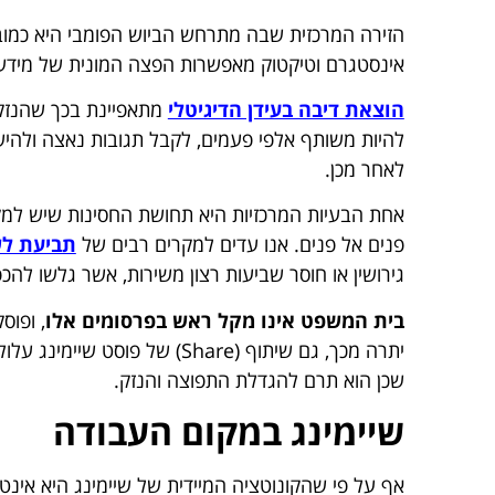
אינסטגרם וטיקטוק מאפשרות הפצה המונית של מידע ל
הוצאת דיבה בעידן הדיגיטלי
מתאפיינת בכך שהנזק נ
להיות משותף אלפי פעמים, לקבל תגובות נאצה ולהיש
לאחר מכן.
אחת הבעיות המרכזיות היא תחושת החסינות שיש למק
פנים אל פנים. אנו עדים למקרים רבים של
תביעת לש
גירושין או חוסר שביעות רצון משירות, אשר גלשו להכפ
בית המשפט אינו מקל ראש בפרסומים אלו
, ופוס
יתרה מכך, גם שיתוף (Share) ש
שכן הוא תרם להגדלת התפוצה והנזק.
שיימינג במקום העבודה
אף על פי שהקונוטציה המיידית של שיימינג היא אינט