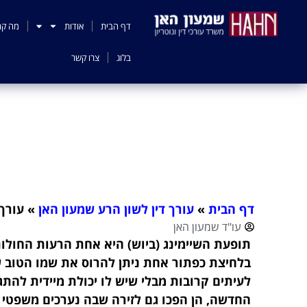
לתוכן
דף הבית
אודות
מה קר
בלוג
צרו קשר
עורך דין שיימינ
דף הבית
»
עורך דין לשון הרע שמעון האן
»
עורך
עו"ד שמעון האן
תופעת השיימינג (ביוש) היא אחת הרעות החולות
בלחיצת כפתור אחת ניתן להרוס את שמו הטוב ש
לעיתים קרובות מבלי שיש לו יכולת מיידית להת
החדשה, הן הפכו גם לזירה שבה נערכים משפטי 