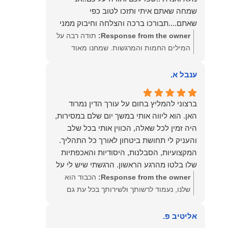
שמחה שאתם איתי ותזכו לטוב כפי
שאתם....תבורכו ברכה והצלחה וחיבוק ממני
🙂😘💓
Response from the owner:
תודה רבה על
המילים החמות והמרגשות. שמחנו מאוד
לקרוא את דברייך. אנו מעריכים את האמון
שנתת בנו ונמשיך לעמוד לצידך וללוות אותך
ענבל א.
במסירות. מאחלים לך מכל הלב הרבה
הצלחה, ברכה ובשורות טובות. שמעון האן
ברצוני להמליץ בחום על עורך הדין נמרוד
משרד עורכי דין ונוטריון
האן. הוא ליווה אותי במשך יום שלם במסירות,
היה זמין לכל שאלה, הכווין אותי בכל שלב
והעניק לי תחושת ביטחון לאורך כל התהליך.
המקצועיות, הסבלנות, היסודיות והאכפתיות
שלו בלטו מהרגע הראשון. הרגשתי שיש לי על
מי לסמוך, ואני ממליצה עליו מכל הלב לכל מי
Response from the owner:
הכבוד הוא
שמחפש עורך דין מקצועי, אמין ומסור.
שלנו, נעמוד לרשותך ולשירותך בכל עת גם
בהמשך. שמעון האן משרד עורכי דין ונוטריון
אליטיב פ.