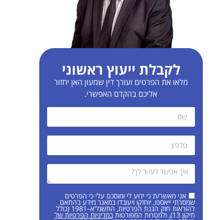
לקבלת ייעוץ ראשוני
מלאו את הפרטים ועורך דין שמעון האן יחזור
אליכם בהקדם האפשרי.
אני מאשר/ת כי ידוע לי ומוסכם עלי כי הפרטים
שמסרתי ייאספו, יוחזקו ויעובדו במאגר מידע בהתאם
להוראות חוק הגנת הפרטיות, התשמ"א–1981 (כולל
תיקון 13), ולמטרות המפורטות
במדיניות הפרטיות של