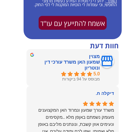
האתר
. ידוע לי כי מסירת המידע נעשית מרצוני
החופשי, וכי עומדות לי הזכויות המוקנות לי לפי החוק.
אשמח להתייעץ עם עו"ד
חוות דעת
מצוין
שמעון האן משרד עורכי דין
ונוטריון
5.0
מבוסס על 94 ביקורות
דיקלה ח.
משרד עורך שמעון ונמרוד האן המקצוענים
מעומק נשמתם באןפן מלא ..מקסימים
ונעימים אוזן קשבת, ונונתנים מליבם באופן
מלא ואמיתי..שפו לכם ותודה עליכם..אני