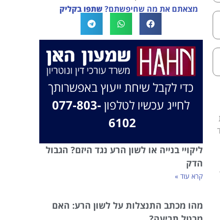
מצאתם את מה שחיפשתם?
שתפו בקליק
בברכה, משרד עו"ד שמעון האן ונוטריון
כדי לקבל שיחת ייעוץ באפשרותך
לחייג עכשיו לטלפון
077-803-
6102
ליקויי בנייה או לשון הרע נגד היזם? הגבול
הדק
קרא עוד »
מהו מכתב התנצלות על לשון הרע: האם
מבטל תביעה?