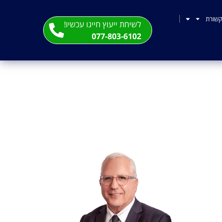
שורת
לשיחת ייעוץ חייגו עכשיו!
077-803-6102
ת הביוש הפומבי