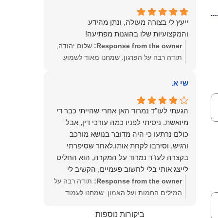
שמעון האן – משרד עורכי דין ונוטריון
ייעץ לי בצורה מעולה, ונתן מהידע
והמקצועיות שלו בהוגנות מפתיעה!
Response from the owner:
שלום יהודה,
תודה רבה על הפרגון. שמחנו מאוד לשמוע
שהייעוץ עזר לך ושהיית מרוצה. מבחינתנו
הוגנות ומקצועיות הן מעל הכל. נשמח תמיד
שי א.
לעמוד לרשותך בהמשך הדרך.
הגעתי לעו"ד נמרוד האן אחרי שהייתי כבר די
מיואשת. ניסיתי לפניו כמה עורכי דין, אבל
כולם נרתעו כי היה מדובר בנושא מורכב
ורגיש, וסירבו לקחת אותו.לאחר שסיפרתי
בקצרה לעו"ד נמרוד על המקרה, הוא החליט
לייצג אותי בלי לחשוב פעמיים, הקשיב לי
ולקח את התיק שלי פרו בונו מכל הלב.
Response from the owner:
תודה רבה על
המילים החמות ועל האמון. שמחנו לעמוד
לצידך, במיוחד בתיק לא פשוט, ומאחלים לך
ביקורות נוספות
המון הצלחה בהמשך. תמיד כאן בשבילך.