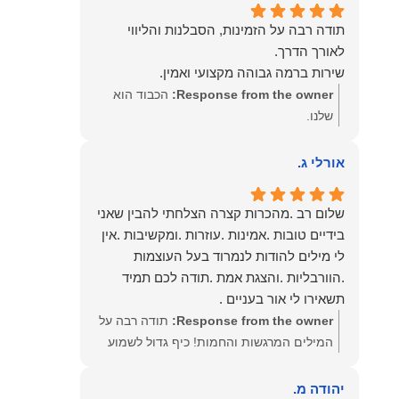
תודה רבה על הזמינות, הסבלנות והליווי
שירות ברמה גבוהה מקצועי ואמין.
Response from the owner:
הכבוד הוא
שלנו.
אורלי ג.
שלום רב .מהכרות קצרה הצלחתי להבין שאני
בידיים טובות .אמינות .עוזרות .ומקשיבות .אין
לי מילים להודות לנמרוד בעל העוצמות
.הוורבליות .והצגת אמת .תודה לכם תמיד
תשאירו לי אור בעניים .
Response from the owner:
תודה רבה על
המילים המרגשות והחמות! כיף גדול לשמוע
שהרגשת בידיים טובות. בשביל הצוות שלנו זה
שווה את הכל. נשמח תמיד לעמוד לרשותך!
יהודה מ.