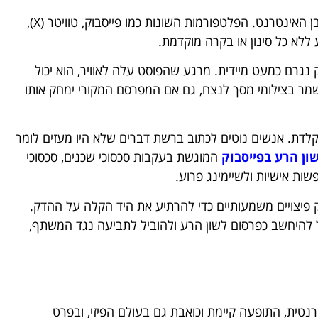
הזירה המרכזית שבה מתרחש הביוש הפומבי היא כמובן האינטרנט. הפלטפורמות השונות כמו פייסבוק, טוויטר (X),
לא כל סינון או בקרה מוקדמת.
גרם כמעט מיידית. מרגע שהפוסט עלה לאוויר, הוא יכול
מר בצילומי מסך לנצח, גם אם המפרסם המקורי ימחק אותו
לדת. אנשים נוטים לכתוב ברשת דברים שלא היו מעזים לומר
ון הרע בפייסבוק
המוגשת בעקבות סכסוכי שכנים, סכסוכי
שות אישיות ולשיימינג פרוע.
ק פיצויים משמעותיים כדי להרתיע את היד הקלה על ההדק.
ל פוסט שיימינג עלול להיחשב כפרסום לשון הרע ולהוביל לתביעה נגד המשתף,
רנטית, התופעה קיימת וכואבת גם בעולם הפיזי, ובפרט