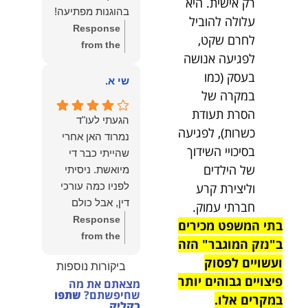
רק אישית. היא
הצוות שלנו זה
בהוגנות מפתיעה!
עלולה להוביל
שווה את הכל.
Response
נשמח תמיד
לחרם שקט,
from the
לעמוד לרשותך!
לפגיעה אנושה
owner:
שלום
שמעון האן –
בעסק (כמו
יהודה, תודה
שי א.
משרד עורכי דין
במקרה של
רבה על הפרגון.
ונוטריון
שמחנו מאוד
הסרת תעודת
הגעתי לעו"ד
לשמוע שהייעוץ
כשרות), לפגיעה
נמרוד האן אחרי
עזר לך ושהיית
בסיכויי השידוך
שהייתי כבר די
מרוצה.
של הילדים
מיואשת. ניסיתי
מבחינתנו הוגנות
וליצירת קרע
לפניו כמה עורכי
ומקצועיות הן
דין, אבל כולם
חברתי עמוק.
מעל הכל. נשמח
נרתעו כי היה
Response
בתי המשפט מכירים
תמיד לעמוד
מדובר בנושא
from the
ב"נזק המוגבר" הזה
לרשותך בהמשך
מורכב ורגיש,
owner:
תודה
הדרך.
ועשויים לפסוק
ביקורות נוספות
וסירבו לקחת
רבה על המילים
פיצויים גבוהים יותר
מצאתם את מה
אותו.לאחר
החמות ועל
שחיפשתם?
שתפו
במקרים אלו.
שסיפרתי בקצרה
האמון. שמחנו
בקליק