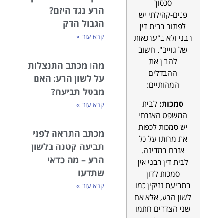
סכסוך
הרע נגד היזם?
פנים-קהילתי יש
הגבול הדק
לפתור בבית דין
קרא עוד »
רבני ולא ב"ערכאות
של גויים". חשוב
להבין את
מהו מכתב התנצלות
ההבדלים
על לשון הרע: האם
המהותיים:
מבטל תביעה?
סמכות:
לבית
קרא עוד »
המשפט האזרחי
יש סמכות לכפות
מכתב התראה לפני
את מרותו על כל
תביעה קטנה בלשון
אזרח במדינה.
הרע – מה כדאי
לבית דין רבני אין
שתדעו
סמכות לדון
בתביעת נזיקין כמו
קרא עוד »
לשון הרע, אלא אם
שני הצדדים חתמו