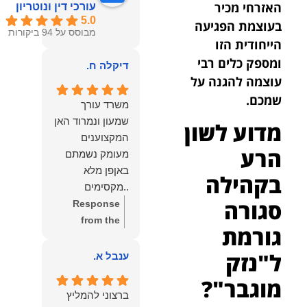
האזרחי מכיר
עורכי דין ונוטריון
5.0
בעוצמת הפגיעה
מבוסס על 94 ביקורות
הייחודית הזו
ומספק כלים רבי
דיקלה ח.
עוצמה להגנה על
שמכם.
משרד עורך
שמעון ונמרוד האן
מדוע לשון
המקצוענים
הרע
מעומק נשמתם
באןפן מלא
בקהילה
..מקסימים
סגורה
ונעימים אוזן
Response
קשבת, ונונתנים
from the
גורמת
מליבם באופן
owner:
תודה
מלא ואמיתי..שפו
רבה על המילים
ל"נזק
ענבל א.
לכם ותודה
החמות
מוגבר"?
עליכם..אני
והמרגשות.
ברצוני להמליץ
שמחה שאתם
שמחנו מאוד