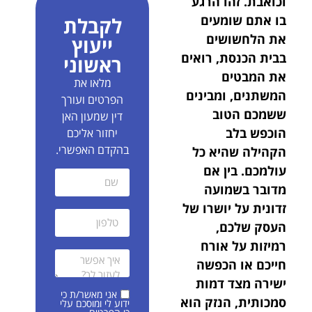
וכואבת. זהו הרגע
בו אתם שומעים
לקבלת
את הלחשושים
ייעוץ
בבית הכנסת, רואים
ראשוני
את המבטים
מלאו את
המשתנים, ומבינים
הפרטים ועורך
ששמכם הטוב
דין שמעון האן
הוכפש בלב
יחזור אליכם
בהקדם האפשרי.
הקהילה שהיא כל
עולמכם. בין אם
מדובר בשמועה
זדונית על יושרו של
העסק שלכם,
רמיזות על אורח
חייכם או הכפשה
ישירה מצד דמות
אני מאשר/ת כי
סמכותית, הנזק הוא
ידוע לי ומוסכם עלי