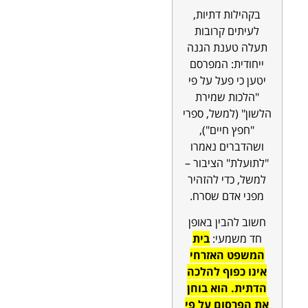
בקהילות דתיות,
לעיתים קרובות
תעלה טענת הגנה
ייחודית: המפרסם
יטען כי פעל על פי
"הלכות שמירת
הלשון" (למשל, ספרי
"חפץ חיים"),
ושהדברים נאמרו
"לתועלת" הציבור –
למשל, כדי להזהיר
מפני אדם שסרח.
חשוב להבין באופן
חד משמעי:
בית
המשפט האזרחי
אינו כפוף להלכה
הדתית. הוא בוחן
את הפרסום על פי