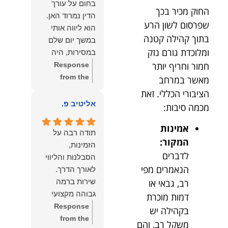
בחום על עורך
איתי ותזכו לטוב
לקרוא את
החוק מכיר בכך
הדין נמרוד האן.
כפי
דברייך. אנו
שפרסום לשון הרע
הוא ליווה אותי
שאתם....תבורכו
מעריכים את
בתוך קהילה קטנה
במשך יום שלם
ברכה והצלחה
האמון שנתת בנו
ומלוכדת גורם נזק
במסירות, היה
וחיבוק ממני🙂😘
ונמשיך לעמוד
חמור וחריף יותר
זמין לכל שאלה,
Response
💓
לצידך וללוות
הכווין אותי בכל
from the
מאשר במרחב
אותך במסירות.
שלב והעניק לי
owner:
הכבוד
הציבורי הכללי. זאת
מאחלים לך מכל
תחושת ביטחון
הוא שלנו, נעמוד
אליטיב פ.
מכמה סיבות:
הלב הרבה
לאורך כל
לרשותך
הצלחה, ברכה
התהליך.
ולשירותך בכל
אמינות
ובשורות טובות.
תודה רבה על
המקצועיות,
עת גם בהמשך.
המקור:
שמעון האן
הזמינות,
הסבלנות,
שמעון האן
לדברים
משרד עורכי דין
הסבלנות והליווי
היסודיות
משרד עורכי דין
הנאמרים מפי
ונוטריון
והאכפתיות שלו
ונוטריון
רב, גבאי או
שירות ברמה
בלטו מהרגע
גבוהה מקצועי
דמות מוכרת
הראשון. הרגשתי
ואמין.
Response
בקהילה יש
שיש לי על מי
from the
משקל רב, והם
לסמוך, ואני