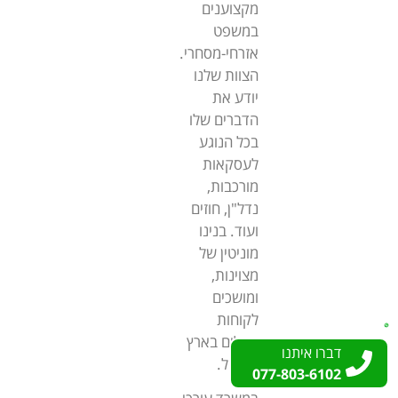
מקצוענים
במשפט
אזרחי-מסחרי.
הצוות שלנו
יודע את
הדברים שלו
בכל הנוגע
לעסקאות
מורכבות,
נדל"ן, חוזים
ועוד. בנינו
מוניטין של
מצוינות,
ומושכים
לקוחות
גדולים בארץ
דברו איתנו
דברו איתנו
ובחו"ל.
077-803-6102
077-803-6102