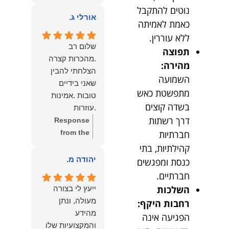
owner:
הכבוד
ממליצה עליו מכל
נוטים להתקבל
הוא שלנו.
אורלי ג.
הלב לכל מי
כאמת לאמיתה
שמחפש עורך דין
ללא עוררין.
מקצועי, אמין
שלום רב
תפוצה
ומסור.
.מהכרות קצרה
מהירה:
הצלחתי להבין
השמועה
שאני בידיים
מתפשטת כאש
טובות .אמינות
בשדה קוצים
.עוזרות
דרך רשתות
.ומקשיבות .אין לי
Response
מילים להודות
חברתיות
from the
לנמרוד בעל
owner:
תודה
קהילתיות, בתי
העוצמות
רבה על המילים
יהודה מ.
כנסת ומפגשים
.הוורבליות
המרגשות
חברתיים.
.והצגת אמת
והחמות! כיף
השלכות
ייעץ לי בצורה
.תודה לכם תמיד
גדול לשמוע
מעולה, ונתן
רחבות היקף:
תשאירו לי אור
שהרגשת בידיים
מהידע
הפגיעה אינה
בעניים .
טובות. בשביל
והמקצועיות שלו