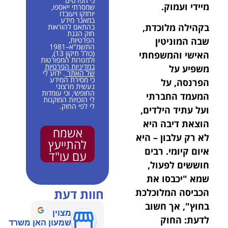
כי הפרטים
מיידי ועמוק.
שמסרתי ייאספו,
יוחזקו ויעובדו
במאגר מידע
בקהילה מלוכדת,
בהתאם להוראות
חוק הגנת
הפרטיות,
שבה המוניטין
התשמ"א–1981
(כולל תיקון 13),
האישי והמשפחתי
ולמטרות המפורטות
במדיניות הפרטיות
משפיע על
של האתר
. ידוע לי
כי מסירת המידע
הפרנסה, על
נעשית מרצוני
החופשי, וכי עומדות
המעמד החברתי
לי הזכויות המוקנות
לי לפי החוק.
ועל עתיד הילדים,
הוצאת דיבה היא
אשמח
לא רק עלבון – היא
להתייעץ
איום קיומי. רבים
עם עו"ד
חוששים לפעול,
שמא "יכבסו את
חוות דעת
הכביסה המלוכלכת
בחוץ", אך חשוב
מצוין
לדעת: החוק
שמעון האן משרד