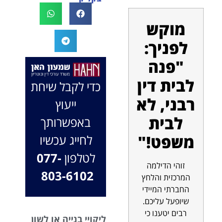
לעו"ד נמרוד על
לעמוד לצידך,
המקרה, הוא
במיוחד בתיק לא
מוקש
החליט לייצג אותי
פשוט, ומאחלים
לפניך:
בלי לחשוב
לך המון הצלחה
פעמיים, הקשיב
בהמשך. תמיד
"פנה
לי ולקח את התיק
כאן בשבילך.
שלי פרו בונו מכל
בברכה, משרד
לבית דין
כדי לקבל שיחת
הלב.
עו"ד שמעון האן
רבני, לא
ייעוץ
ונוטריון
לבית
באפשרותך
משפט!"
לחייג עכשיו
לטלפון
077-
זוהי הדילמה
803-6102
המרכזית והלחץ
החברתי המיידי
שיופעל עליכם.
רבים יטענו כי
ליקויי בנייה או לשון