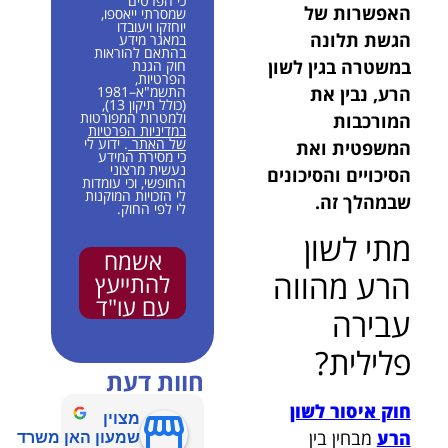
כי הפרטים
האפשרות של
שמסרתי ייאספו,
יוחזקו ויעובדו
הגשת תלונה
במאגר מידע
בהתאם להוראות
במשטרה בגין לשון
חוק הגנת
הפרטיות,
הרע, נבין את
התשמ"א–1981
(כולל תיקון 13),
ולמטרות המפורטות
המורכבות
במדיניות הפרטיות
של האתר
. ידוע לי
המשפטית ואת
כי מסירת המידע
נעשית מרצוני
הסיכויים והסיכונים
החופשי, וכי עומדות
לי הזכויות המוקנות
שבמהלך זה.
לי לפי החוק.
מתי לשון
אשמח
הרע מהווה
להתייעץ
עם עו"ד
עבירה
פלילית?
חוות דעת
חוק איסור לשון
מצוין
הרע
מבחין בין
שמעון האן משרד