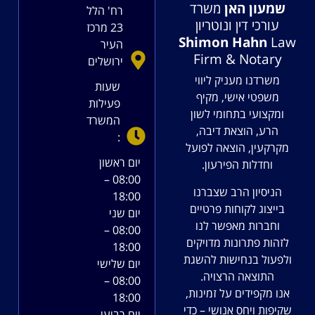
שמעון האן
משרד
רח' הלל
עורכי דין ונוטריון
23 מרכז
Shimon Hahn
Law
העיר
Firm & Notary
ירושלים
משרדנו מעניק ליווי
שעות
משפטי אישי, מקיף
פעילות
ומקצועי בתחומי לשון
המשרד
הרע, הוצאת דיבה,
:
מקרקעין, הוצאה לפועל
יום ראשון
וחדלות הפירעון.
08:00 –
הניסיון הרב שצברנו
18:00
בייצוג לקוחות פרטיים
יום שני
וחברות מאפשר לנו
08:00 –
לזהות פתרונות מדויקים
18:00
ולפעול בנחישות להשגת
יום שלישי
התוצאה הרצויה.
08:00 –
אנו מקפידים על זמינות,
18:00
שקיפות ויחס אנושי – כדי
יום רביעי