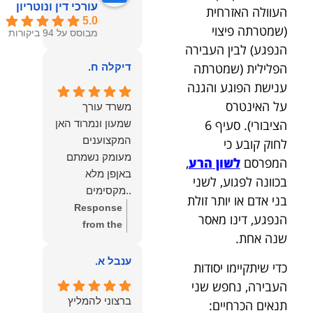
עורכי דין ונוטריון
העוולה האזרחית
5.0
(שמטרתה פיצוי
מבוסס על 94 ביקורות
הנפגע) לבין העבירה
הפלילית (שמטרתה
דיקלה ח.
ענישת הפוגע והגנה
על האינטרס
משרד עורך
הציבורי). סעיף 6
שמעון ונמרוד האן
המקצוענים
לחוק קובע כי
מעומק נשמתם
המפרסם
לשון הרע
,
באןפן מלא
בכוונה לפגוע, לשני
..מקסימים
בני אדם או יותר זולת
ונעימים אוזן
Response
הנפגע, דינו מאסר
קשבת, ונונתנים
from the
שנה אחת.
מליבם באופן
owner:
תודה
מלא ואמיתי..שפו
רבה על המילים
ענבל א.
כדי שיתקיימו יסודות
לכם ותודה
החמות
העבירה, נחפש שני
עליכם..אני
והמרגשות.
ברצוני להמליץ
תנאים הכרחיים:
שמחה שאתם
שמחנו מאוד