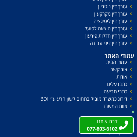
עורך דין נוטריון
עורך דין מקרקעין
עורך דין ליטיגציה
עורך דין הוצאה לפועל
עורך דין חדלות פירעון
עורך דין דיני עבודה
עמודי האתר
עמוד הבית
צור קשר
אודות
כתבו עלינו
כתבי תביעה
דירוג כמשרד מוביל בתחום לשון הרע ע׳׳י BDI
צוות המשרד
מידע חיוני
דברו איתנו
דברו איתנו
פסקי דין
077-803-6102
077-803-6102
לשון הרע באינטרנט