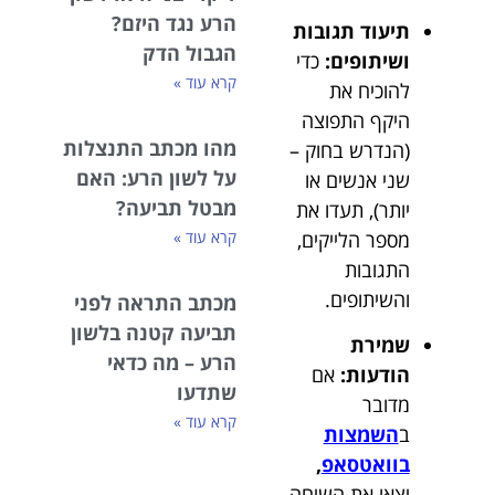
הרע נגד היזם?
תיעוד תגובות
הגבול הדק
ושיתופים:
כדי
קרא עוד »
להוכיח את
היקף התפוצה
מהו מכתב התנצלות
(הנדרש בחוק –
על לשון הרע: האם
שני אנשים או
מבטל תביעה?
יותר), תעדו את
מספר הלייקים,
קרא עוד »
התגובות
והשיתופים.
מכתב התראה לפני
תביעה קטנה בלשון
שמירת
הרע – מה כדאי
הודעות:
אם
שתדעו
מדובר
קרא עוד »
ב
השמצות
בוואטסאפ
,
יצאו את השיחה