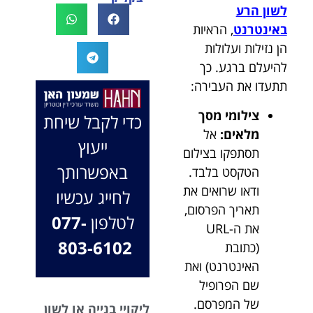
לשון הרע
לעו"ד נמרוד על
לעמוד לצידך,
באינטרנט
, הראיות
המקרה, הוא
במיוחד בתיק לא
החליט לייצג אותי
פשוט, ומאחלים
הן נזילות ועלולות
בלי לחשוב
לך המון הצלחה
להיעלם ברגע. כך
פעמיים, הקשיב
בהמשך. תמיד
תתעדו את העבירה:
לי ולקח את התיק
כאן בשבילך.
שלי פרו בונו מכל
בברכה, משרד
צילומי מסך
כדי לקבל שיחת
הלב.
עו"ד שמעון האן
מלאים:
אל
ייעוץ
ונוטריון
תסתפקו בצילום
באפשרותך
הטקסט בלבד.
ודאו שרואים את
לחייג עכשיו
תאריך הפרסום,
לטלפון
077-
את ה-URL
803-6102
(כתובת
האינטרנט) ואת
שם הפרופיל
של המפרסם.
ליקויי בנייה או לשון