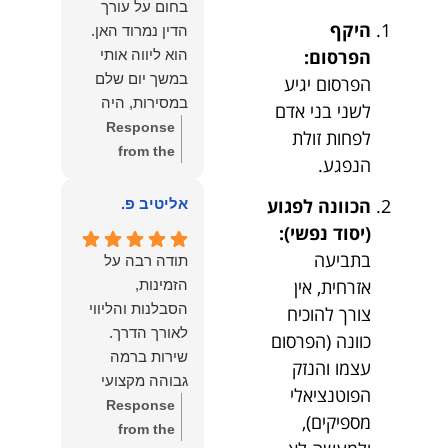
בחום על עורך
איתי ותזכו לטוב
לקרוא את
היקף
הדין נמרוד האן.
כפי
דברייך. אנו
הפרסום:
הוא ליווה אותי
שאתם....תבורכו
מעריכים את
במשך יום שלם
הפרסום יגיע
ברכה והצלחה
האמון שנתת בנו
במסירות, היה
לשני בני אדם
וחיבוק ממני🙂😘
ונמשיך לעמוד
זמין לכל שאלה,
Response
לפחות זולת
💓
לצידך וללוות
הכווין אותי בכל
from the
הנפגע.
אותך במסירות.
שלב והעניק לי
owner:
הכבוד
מאחלים לך מכל
תחושת ביטחון
הוא שלנו, נעמוד
הכוונה לפגוע
אליטיב פ.
הלב הרבה
לאורך כל
לרשותך
(יסוד נפשי):
הצלחה, ברכה
התהליך.
ולשירותך בכל
בתביעה
ובשורות טובות.
תודה רבה על
המקצועיות,
עת גם בהמשך.
שמעון האן
אזרחית, אין
הזמינות,
הסבלנות,
שמעון האן
משרד עורכי דין
הסבלנות והליווי
צורך להוכיח
היסודיות
משרד עורכי דין
ונוטריון
כוונה (הפרסום
והאכפתיות שלו
ונוטריון
שירות ברמה
עצמו והנזק
בלטו מהרגע
גבוהה מקצועי
הראשון. הרגשתי
הפוטנציאלי
ואמין.
Response
שיש לי על מי
מספיקים),
from the
לסמוך, ואני