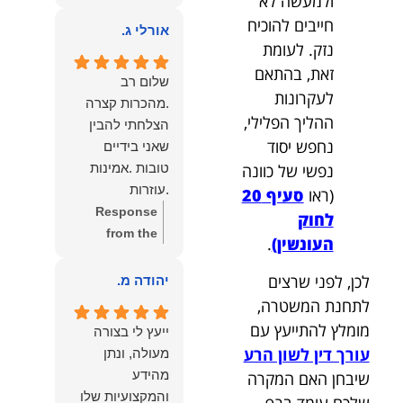
ולמעשה לא
owner:
הכבוד
ממליצה עליו מכל
חייבים להוכיח
הוא שלנו.
אורלי ג.
הלב לכל מי
נזק. לעומת
שמחפש עורך דין
זאת, בהתאם
מקצועי, אמין
שלום רב
לעקרונות
ומסור.
.מהכרות קצרה
ההליך הפלילי,
הצלחתי להבין
נחפש יסוד
שאני בידיים
טובות .אמינות
נפשי של כוונה
.עוזרות
(ראו
סעיף 20
.ומקשיבות .אין לי
Response
לחוק
מילים להודות
from the
העונשין)
.
לנמרוד בעל
owner:
תודה
העוצמות
רבה על המילים
לכן, לפני שרצים
יהודה מ.
.הוורבליות
המרגשות
לתחנת המשטרה,
.והצגת אמת
והחמות! כיף
מומלץ להתייעץ עם
ייעץ לי בצורה
.תודה לכם תמיד
גדול לשמוע
עורך דין לשון הרע
מעולה, ונתן
תשאירו לי אור
שהרגשת בידיים
מהידע
שיבחן האם המקרה
בעניים .
טובות. בשביל
והמקצועיות שלו
שלכם עומד ברף