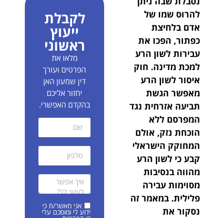
נסבלת שבה ניתן
להרוס שמו של
לקבלת
אדם בלחיצת
ייעוץ
כפתור, הפכו את
ראשוני
עבירות לשון הרע
מלאו את
למכת מדינה. חוק
הפרטים ועורך
איסור לשון הרע
דין שמעון האן
מאפשר הגשת
יחזור אליכם
בהקדם האפשרי.
תביעה אזרחית נגד
המפרסם ללא
הוכחת נזק, אולם
המחוקק הישראלי
קבע כי לשון הרע
מהווה בנסיבות
מסוימות עבירה
פלילית.
במאמר זה
אני מאשר/ת כי
נסקור את
ידוע לי ומוסכם עלי