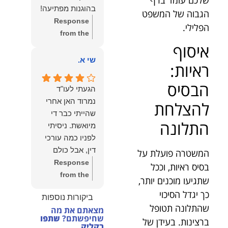
הצוות שלנו זה
בהוגנות מפתיעה!
הגבוה של המשפט
שווה את הכל.
Response
הפלילי.
נשמח תמיד
from the
לעמוד לרשותך!
איסוף
owner:
שלום
שמעון האן –
יהודה, תודה
שי א.
משרד עורכי דין
ראיות:
רבה על הפרגון.
ונוטריון
שמחנו מאוד
הבסיס
הגעתי לעו"ד
לשמוע שהייעוץ
נמרוד האן אחרי
להצלחת
עזר לך ושהיית
שהייתי כבר די
מרוצה.
התלונה
מיואשת. ניסיתי
מבחינתנו הוגנות
לפניו כמה עורכי
ומקצועיות הן
דין, אבל כולם
המשטרה פועלת על
מעל הכל. נשמח
נרתעו כי היה
Response
בסיס ראיות, וככל
תמיד לעמוד
מדובר בנושא
from the
שתגיעו מוכנים יותר,
לרשותך בהמשך
מורכב ורגיש,
owner:
תודה
הדרך.
כך יגדל הסיכוי
ביקורות נוספות
וסירבו לקחת
רבה על המילים
שהתלונה תטופל
מצאתם את מה
אותו.לאחר
החמות ועל
שחיפשתם?
שתפו
ברצינות. בעידן של
שסיפרתי בקצרה
האמון. שמחנו
בקליק