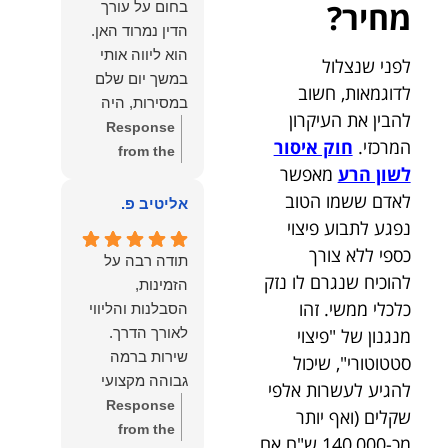
מחיר?
בחום על עורך
איתי ותזכו לטוב
לקרוא את
הדין נמרוד האן.
כפי
דברייך. אנו
הוא ליווה אותי
לפני שנצלול
שאתם....תבורכו
מעריכים את
במשך יום שלם
ברכה והצלחה
האמון שנתת בנו
לדוגמאות, חשוב
במסירות, היה
וחיבוק ממני🙂😘
ונמשיך לעמוד
להבין את העיקרון
זמין לכל שאלה,
Response
💓
לצידך וללוות
המרכזי.
חוק איסור
הכווין אותי בכל
from the
אותך במסירות.
לשון הרע
מאפשר
שלב והעניק לי
owner:
הכבוד
מאחלים לך מכל
לאדם ששמו הטוב
תחושת ביטחון
הוא שלנו, נעמוד
אליטיב פ.
הלב הרבה
לאורך כל
לרשותך
נפגע לתבוע פיצוי
הצלחה, ברכה
התהליך.
ולשירותך בכל
כספי ללא צורך
ובשורות טובות.
תודה רבה על
המקצועיות,
עת גם בהמשך.
להוכיח שנגרם לו נזק
שמעון האן
הזמינות,
הסבלנות,
שמעון האן
משרד עורכי דין
כלכלי ממשי. זהו
הסבלנות והליווי
היסודיות
משרד עורכי דין
ונוטריון
מנגנון של "פיצוי
והאכפתיות שלו
ונוטריון
שירות ברמה
סטטוטורי", שיכול
בלטו מהרגע
גבוהה מקצועי
להגיע לעשרות אלפי
הראשון. הרגשתי
ואמין.
Response
שקלים (ואף יותר
שיש לי על מי
from the
לסמוך, ואני
מכ-140,000 ש"ח אם