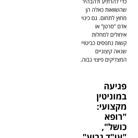
כדי להרתיע ולהבהיר
שהשוואות כאלה הן
מחוץ לתחום. גם כינוי
אדם "סרטן" או
איחולים למחלות
קשות נתפסים כביטויי
שנאה קיצוניים
המצדיקים פיצוי גבוה.
פגיעה
במוניטין
מקצועי:
"רופא
כושל",
"עו"ד גרוע"