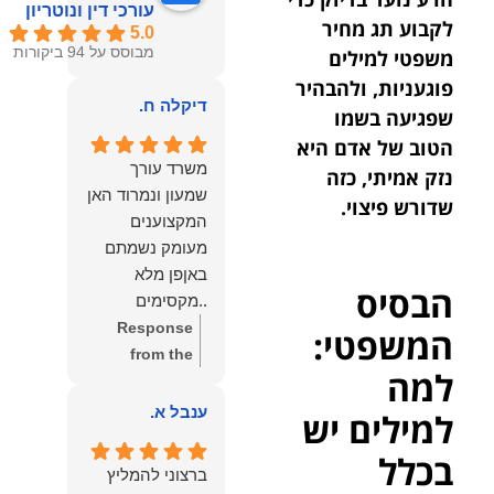
עורכי דין ונוטריון
לקבוע תג מחיר
5.0
מבוסס על 94 ביקורות
משפטי למילים
פוגעניות, ולהבהיר
דיקלה ח.
שפגיעה בשמו
הטוב של אדם היא
משרד עורך
נזק אמיתי, כזה
שמעון ונמרוד האן
שדורש פיצוי.
המקצוענים
מעומק נשמתם
באןפן מלא
הבסיס
..מקסימים
ונעימים אוזן
Response
המשפטי:
קשבת, ונונתנים
from the
למה
מליבם באופן
owner:
תודה
מלא ואמיתי..שפו
רבה על המילים
ענבל א.
למילים יש
לכם ותודה
החמות
בכלל
עליכם..אני
והמרגשות.
ברצוני להמליץ
שמחה שאתם
שמחנו מאוד