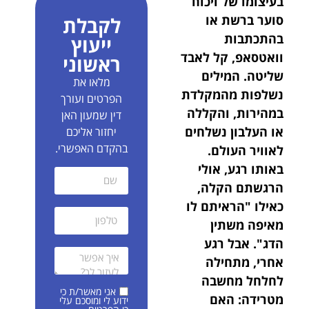
בעיצומו של ויכוח
סוער ברשת או
לקבלת
בהתכתבות
ייעוץ
וואטסאפ, קל לאבד
ראשוני
שליטה. המילים
מלאו את
נשלפות מהמקלדת
הפרטים ועורך
במהירות, והקללה
דין שמעון האן
או העלבון נשלחים
יחזור אליכם
בהקדם האפשרי.
לאוויר העולם.
באותו רגע, אולי
הרגשתם הקלה,
כאילו "הראיתם לו
מאיפה משתין
הדג". אבל רגע
אחרי, מתחילה
לחלחל מחשבה
אני מאשר/ת כי
מטרידה: האם
ידוע לי ומוסכם עלי