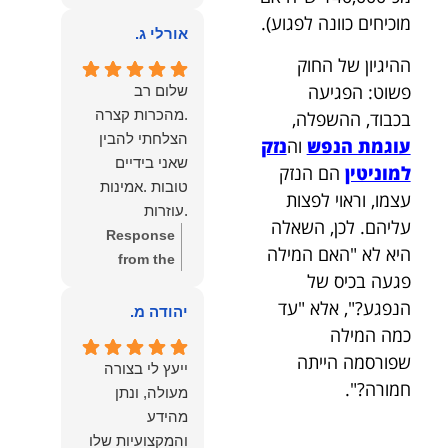
owner:
הכבוד
ממליצה עליו מכל
מוכיחים כוונה לפגוע).
הוא שלנו.
אורלי ג.
הלב לכל מי
ההיגיון של החוק
שמחפש עורך דין
מקצועי, אמין
פשוט: הפגיעה
שלום רב
ומסור.
.מהכרות קצרה
בכבוד, ההשפלה,
הצלחתי להבין
עוגמת הנפש
וה
נזק
שאני בידיים
למוניטין
הם הנזק
טובות .אמינות
עצמו, וראוי לפצות
.עוזרות
עליהם. לכן, השאלה
.ומקשיבות .אין לי
Response
היא לא "האם המילה
מילים להודות
from the
פגעה בכיס של
לנמרוד בעל
owner:
תודה
הנפגע?", אלא "עד
העוצמות
רבה על המילים
יהודה מ.
.הוורבליות
כמה המילה
המרגשות
.והצגת אמת
והחמות! כיף
שפורסמה הייתה
ייעץ לי בצורה
.תודה לכם תמיד
גדול לשמוע
חמורה?".
מעולה, ונתן
תשאירו לי אור
שהרגשת בידיים
מהידע
בעניים .
טובות. בשביל
והמקצועיות שלו