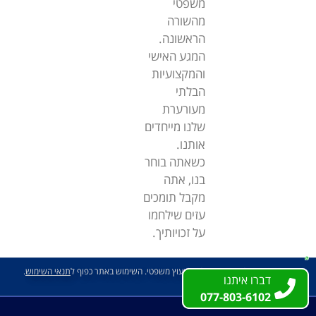
משפטי
מהשורה
הראשונה.
המגע האישי
והמקצועיות
הבלתי
מעורערת
שלנו מייחדים
אותנו.
כשאתה בוחר
בנו, אתה
מקבל תומכים
עזים שילחמו
על זכויותיך.
האמור באתר לא מהווה תחליף לייעוץ משפטי. השימוש באתר כפוף ל
תנאי השימוש
.
דברו איתנו
דברו איתנו
077-803-6102
077-803-6102