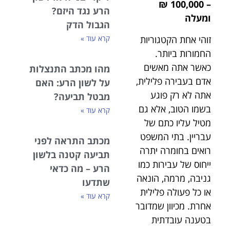
– 100,000 ₪
הרע נגד היזם?
ומעלה
הגבול הדק
זוהי אחת הקטגוריות
קרא עוד »
החמורות ביותר.
כאשר אתה מאשים
מהו מכתב התנצלות
אדם בעבירה פלילית,
על לשון הרע: האם
אתה לא רק פוגע
מבטל תביעה?
בשמו הטוב, אלא גם
קרא עוד »
מטיל עליו כתם של
עבריין. בתי המשפט
מכתב התראה לפני
רואים בחומרה יתרה
תביעה קטנה בלשון
ייחוס של עבירות כמו
הרע – מה כדאי
גניבה, מרמה, הונאה
שתדעו
או כל פעולה פלילית
קרא עוד »
אחרת. מכיוון שמדובר
בטענה עובדתית