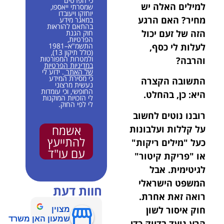
כי הפרטים
למילים האלה יש
שמסרתי ייאספו,
יוחזקו ויעובדו
מחיר? האם הרגע
במאגר מידע
בהתאם להוראות
הזה של זעם יכול
חוק הגנת
הפרטיות,
לעלות לי כסף,
התשמ"א–1981
(כולל תיקון 13),
ולמטרות המפורטות
והרבה?
במדיניות הפרטיות
של האתר
. ידוע לי
כי מסירת המידע
התשובה הקצרה
נעשית מרצוני
החופשי, וכי עומדות
היא: כן, בהחלט.
לי הזכויות המוקנות
לי לפי החוק.
רובנו נוטים לחשוב
אשמח
על קללות ועלבונות
להתייעץ
כעל "מילים ריקות"
עם עו"ד
או "פריקת קיטור"
לגיטימית. אבל
המשפט הישראלי
חוות דעת
רואה זאת אחרת.
חוק איסור לשון
מצוין
שמעון האן משרד
הרע נועד בדיוק כדי