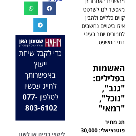
מהשנים האחרונות
לעו"ד נמרוד על
לעמוד לצידך,
מאפשר לנו לשרטט
המקרה, הוא
במיוחד בתיק לא
קווים כלליים ולהבין
החליט לייצג אותי
פשוט, ומאחלים
אילו ביטויים נחשבים
בלי לחשוב
לך המון הצלחה
לחמורים יותר בעיני
פעמיים, הקשיב
בהמשך. תמיד
לי ולקח את התיק
בתי המשפט.
כאן בשבילך.
שלי פרו בונו מכל
בברכה, משרד
כדי לקבל שיחת
הלב.
עו"ד שמעון האן
ייעוץ
ונוטריון
האשמות
באפשרותך
בפלילים:
לחייג עכשיו
"גנב",
לטלפון
077-
"נוכל",
"רמאי"
803-6102
תג מחיר
פוטנציאלי: 30,000
ליקויי בנייה או לשון