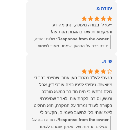
שהרגשת בידיים טובות. בשביל הצוות שלנו זה
שווה את הכל. נשמח תמיד לעמוד לרשותך!
יהודה מ.
שמעון האן – משרד עורכי דין ונוטריון
ייעץ לי בצורה מעולה, ונתן מהידע
והמקצועיות שלו בהוגנות מפתיעה!
Response from the owner:
שלום יהודה,
תודה רבה על הפרגון. שמחנו מאוד לשמוע
שהייעוץ עזר לך ושהיית מרוצה. מבחינתנו
הוגנות ומקצועיות הן מעל הכל. נשמח תמיד
שי א.
לעמוד לרשותך בהמשך הדרך.
הגעתי לעו"ד נמרוד האן אחרי שהייתי כבר די
מיואשת. ניסיתי לפניו כמה עורכי דין, אבל
כולם נרתעו כי היה מדובר בנושא מורכב
ורגיש, וסירבו לקחת אותו.לאחר שסיפרתי
בקצרה לעו"ד נמרוד על המקרה, הוא החליט
לייצג אותי בלי לחשוב פעמיים, הקשיב לי
ולקח את התיק שלי פרו בונו מכל הלב.
Response from the owner:
תודה רבה על
המילים החמות ועל האמון. שמחנו לעמוד