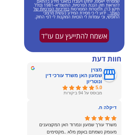
שמסרתי ייאספו, יוחזקו ויעובדו במאגר מידע בהתאם
להוראות חוק הגנת הפרטיות, התשמ"א–1981 (כולל
תיקון 13), ולמטרות המפורטות
במדיניות הפרטיות של
האתר
. ידוע לי כי מסירת המידע נעשית מרצוני
החופשי, וכי עומדות לי הזכויות המוקנות לי לפי החוק.
אשמח להתייעץ עם עו"ד
חוות דעת
מצוין
שמעון האן משרד עורכי דין
ונוטריון
5.0
מבוסס על 94 ביקורות
דיקלה ח.
משרד עורך שמעון ונמרוד האן המקצוענים
מעומק נשמתם באןפן מלא ..מקסימים