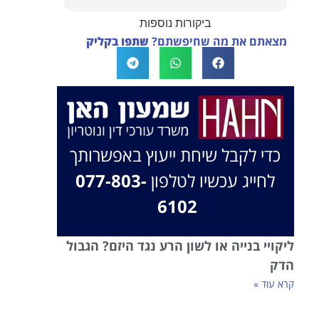
לצידך, במיוחד בתיק לא פשוט, ומאחלים לך
ביקורות נוספות
המון הצלחה בהמשך. תמיד כאן בשבילך.
מצאתם את מה שחיפשתם?
שתפו בקליק
בברכה, משרד עו"ד שמעון האן ונוטריון
כדי לקבל שיחת ייעוץ באפשרותך
לחייג עכשיו לטלפון
077-803-
6102
ליקויי בנייה או לשון הרע נגד היזם? הגבול
הדק
קרא עוד »