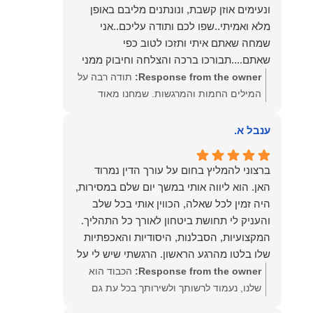
ונעימים אוזן קשבת, ונונתנים מליבם באופן
מלא ואמיתי..שפו לכם ותודה עליכם..אני
שמחה שאתם איתי ותזכו לטוב כפי
שאתם....תבורכו ברכה והצלחה וחיבוק ממני
🙂😘💓
Response from the owner:
תודה רבה על
המילים החמות והמרגשות. שמחנו מאוד
לקרוא את דברייך. אנו מעריכים את האמון
שנתת בנו ונמשיך לעמוד לצידך וללוות אותך
ענבל א.
במסירות. מאחלים לך מכל הלב הרבה
הצלחה, ברכה ובשורות טובות. שמעון האן
ברצוני להמליץ בחום על עורך הדין נמרוד
משרד עורכי דין ונוטריון
האן. הוא ליווה אותי במשך יום שלם במסירות,
היה זמין לכל שאלה, הכווין אותי בכל שלב
והעניק לי תחושת ביטחון לאורך כל התהליך.
המקצועיות, הסבלנות, היסודיות והאכפתיות
שלו בלטו מהרגע הראשון. הרגשתי שיש לי על
מי לסמוך, ואני ממליצה עליו מכל הלב לכל מי
Response from the owner:
הכבוד הוא
שמחפש עורך דין מקצועי, אמין ומסור.
שלנו, נעמוד לרשותך ולשירותך בכל עת גם
בהמשך. שמעון האן משרד עורכי דין ונוטריון