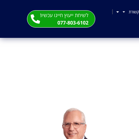
שורת
לשיחת ייעוץ חייגו עכשיו!
077-803-6102
? הבדלים בין אדם