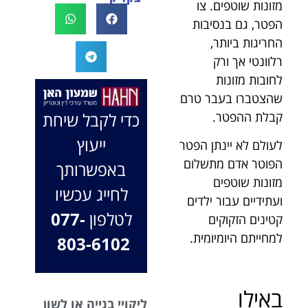
מזונות שוטפים. צו
לעו"ד נמרוד על
לעמוד לצידך,
הפטר, גם בנסיבות
המקרה, הוא
במיוחד בתיק לא
החריגות ביותר,
החליט לייצג אותי
פשוט, ומאחלים
רלוונטי אך ורק
בלי לחשוב
לך המון הצלחה
פעמיים, הקשיב
בהמשך. תמיד
לחובות מזונות
לי ולקח את התיק
כאן בשבילך.
שהצטברו בעבר טרם
שלי פרו בונו מכל
בברכה, משרד
כדי לקבל שיחת
קבלת ההפטר.
הלב.
עו"ד שמעון האן
ייעוץ
לעולם לא יינתן הפטר
ונוטריון
הפוטר אדם מתשלום
באפשרותך
מזונות שוטפים
לחייג עכשיו
ועתידיים עבור ילדים
לטלפון
077-
קטינים הזקוקים
למחייתם היומיומית.
803-6102
באילו
ליקויי בנייה או לשון