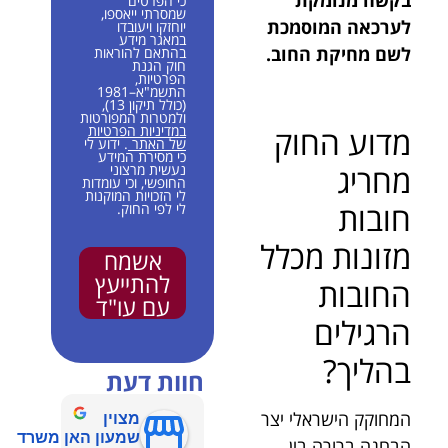
בקשה מנומקת
כי הפרטים
שמסרתי ייאספו,
לערכאה המוסמכת
יוחזקו ויעובדו
במאגר מידע
לשם מחיקת החוב.
בהתאם להוראות
חוק הגנת
הפרטיות,
התשמ"א–1981
(כולל תיקון 13),
ולמטרות המפורטות
במדיניות הפרטיות
מדוע החוק
של האתר
. ידוע לי
כי מסירת המידע
מחריג
נעשית מרצוני
החופשי, וכי עומדות
לי הזכויות המוקנות
חובות
לי לפי החוק.
מזונות מכלל
אשמח
להתייעץ
החובות
עם עו"ד
הרגילים
בהליך?
חוות דעת
המחוקק הישראלי יצר
מצוין
שמעון האן משרד
הבחנה ברורה בין