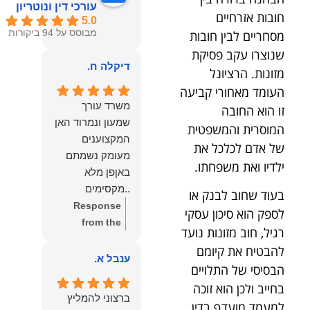
עורכי דין ונוטריון
חובות אזרחיים
5.0
מסחריים לבין חובות
מבוסס על 94 ביקורות
שנוצרו עקב פסיקת
דיקלה ח.
מזונות. הרציונל
העומד מאחורי קביעה
משרד עורך
זו הוא החובה
שמעון ונמרוד האן
המוסרית והמשפטית
המקצוענים
של אדם לכלכל את
מעומק נשמתם
ילדיו ואת משפחתו.
באןפן מלא
..מקסימים
בעוד שחוב לבנק או
ונעימים אוזן
Response
לספק הוא סיכון עסקי
קשבת, ונונתנים
from the
רגיל, חוב מזונות נועד
מליבם באופן
owner:
תודה
להבטיח את קיומם
מלא ואמיתי..שפו
רבה על המילים
ענבל א.
הבסיסי של התלויים
לכם ותודה
החמות
בחייב ולכן הוא זוכה
עליכם..אני
והמרגשות.
ברצוני להמליץ
שמחה שאתם
למעמד מועדף בדין.
שמחנו מאוד