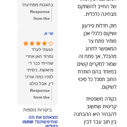
הצוות שלנו זה
בהוגנות מפתיעה!
של החייב להשתקם
שווה את הכל.
Response
מבחינה כלכלית.
נשמח תמיד
from the
לעמוד לרשותך!
חוק חדלות פירעון
owner:
שלום
שמעון האן –
יהודה, תודה
ושיקום כלכלי אכן
שי א.
משרד עורכי דין
רבה על הפרגון.
מותיר פתח צר
ונוטריון
שמחנו מאוד
המאפשר לחרוג
הגעתי לעו"ד
לשמוע שהייעוץ
מהכלל, אך פתח זה
נמרוד האן אחרי
עזר לך ושהיית
שמור למקרים קשים
שהייתי כבר די
מרוצה.
מיואשת. ניסיתי
במיוחד בהם הותרת
מבחינתנו הוגנות
לפניו כמה עורכי
החוב תסכל כל סיכוי
ומקצועיות הן
דין, אבל כולם
לשיקום.
מעל הכל. נשמח
נרתעו כי היה
Response
תמיד לעמוד
מדובר בנושא
from the
נקודה משפטית
לרשותך בהמשך
מורכב ורגיש,
owner:
תודה
קריטית שחשוב
הדרך.
ביקורות נוספות
וסירבו לקחת
רבה על המילים
להבהיר היא ההבחנה
מצאתם את מה
אותו.לאחר
החמות ועל
בין חוב עבר לבין
שחיפשתם?
שתפו
שסיפרתי בקצרה
האמון. שמחנו
בקליק