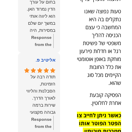
בחום על עורך
איתי ותזכו לטוב
לקרוא את
הדין נמרוד האן.
טעות נפוצה שאנו
כפי
דברייך. אנו
הוא ליווה אותי
נתקלים בה היא
שאתם....תבורכו
מעריכים את
במשך יום שלם
המחשבה כי עצם
ברכה והצלחה
האמון שנתת בנו
במסירות, היה
וחיבוק ממני🙂😘
ונמשיך לעמוד
הכניסה להליך
זמין לכל שאלה,
Response
💓
לצידך וללוות
משפטי של פשיטת
הכווין אותי בכל
from the
אותך במסירות.
רגל או חדלות פירעון
שלב והעניק לי
owner:
הכבוד
מאחלים לך מכל
מוחקת באופן אוטומטי
תחושת ביטחון
הוא שלנו, נעמוד
אליטיב פ.
הלב הרבה
לאורך כל
את כלל החובות
לרשותך
הצלחה, ברכה
התהליך.
ולשירותך בכל
הקיימים מכל סוג
ובשורות טובות.
תודה רבה על
המקצועיות,
עת גם בהמשך.
שהוא.
שמעון האן
הזמינות,
הסבלנות,
שמעון האן
משרד עורכי דין
הסבלנות והליווי
הפסיקה קובעת
היסודיות
משרד עורכי דין
ונוטריון
והאכפתיות שלו
ונוטריון
אחרת לחלוטין.
שירות ברמה
בלטו מהרגע
גבוהה מקצועי
כאשר ניתן לחייב צו
הראשון. הרגשתי
ואמין.
Response
הפטר הפוטר אותו
שיש לי על מי
from the
לסמוך, ואני
ממרבית חובותיו,