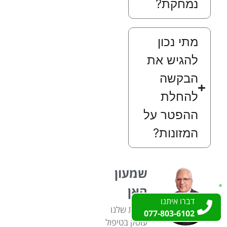
נמחקת?
מתי נכון
להגיש את
הבקשה
להחלת
ההפטר על
המזונות?
שמעון
האן
דברו איתנו
דברו איתנו
הצוות שלנו
077-803-6102
077-803-6102
עוסק בטיפול