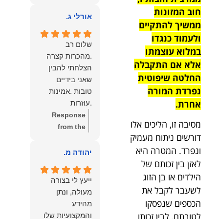
owner:
הכבוד
ממליצה עליו מכל
חוב המזונות
הוא שלנו.
אורלי ג.
הלב לכל מי
ממשיך להתקיים
שמחפש עורך דין
ולעמוד כנגדו
מקצועי, אמין
שלום רב
במלוא עוצמתו
ומסור.
.מהכרות קצרה
אלא אם התקבלה
הצלחתי להבין
החלטה שיפוטית
שאני בידיים
נפרדת המורה
טובות .אמינות
אחרת.
.עוזרות
.ומקשיבות .אין לי
Response
מסיבה זו, הליכים אלו
מילים להודות
from the
דורשים ניתוח מעמיק
לנמרוד בעל
owner:
תודה
ונפרד. המטרה היא
העוצמות
רבה על המילים
יהודה מ.
.הוורבליות
לאזן בין זכותם של
המרגשות
.והצגת אמת
והחמות! כיף
הילדים או בן הזוג
ייעץ לי בצורה
.תודה לכם תמיד
גדול לשמוע
לשעבר לקבל את
מעולה, ונתן
תשאירו לי אור
שהרגשת בידיים
הכספים שנפסקו
מהידע
בעניים .
טובות. בשביל
לטובתם, לבין זכותו
והמקצועיות שלו