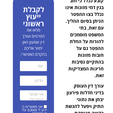
קובע ככלל כי חוב
בגין דמי מזונות אינו
לקבלת
נכלל בצו ההפטר
ייעוץ
הניתן בסיום ההליך.
ראשוני
עם זאת, בתי
מלאו את
המשפט מוסמכים
הפרטים ועורך
להורות על החלת
דין שמעון האן
ההפטר גם על
יחזור אליכם
בהקדם האפשרי.
חובות מזונות
בהתקיים נסיבות
חריגות המצדיקות
זאת.
עורך דין העוסק
בדיני חדלות פירעון
יבחן את נתוני
התיק ויפעל להגשת
אני מאשר/ת כי
ידוע לי ומוסכם עלי