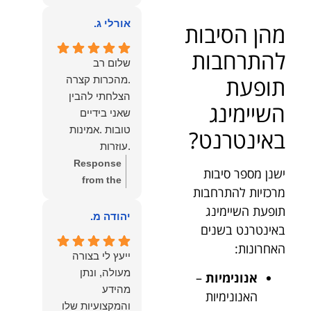
owner:
הכבוד
ממליצה עליו מכל
הוא שלנו.
אורלי ג.
מהן הסיבות
הלב לכל מי
שמחפש עורך דין
להתרחבות
מקצועי, אמין
שלום רב
ומסור.
תופעת
.מהכרות קצרה
הצלחתי להבין
השיימינג
שאני בידיים
טובות .אמינות
באינטרנט?
.עוזרות
.ומקשיבות .אין לי
Response
ישנן מספר סיבות
מילים להודות
from the
מרכזיות להתרחבות
לנמרוד בעל
owner:
תודה
תופעת השיימינג
העוצמות
רבה על המילים
יהודה מ.
באינטרנט בשנים
.הוורבליות
המרגשות
.והצגת אמת
האחרונות:
והחמות! כיף
ייעץ לי בצורה
.תודה לכם תמיד
גדול לשמוע
מעולה, ונתן
אנונימיות
–
תשאירו לי אור
שהרגשת בידיים
מהידע
האנונימיות
בעניים .
טובות. בשביל
והמקצועיות שלו