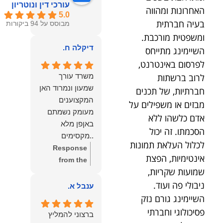
עורכי דין ונוטריון
האחרונות ומהווה
5.0
בעיה חברתית
מבוסס על 94 ביקורות
ומשפטית מורכבת.
דיקלה ח.
השיימינג מתייחס
לפרסום באינטרנט,
לרוב ברשתות
משרד עורך
שמעון ונמרוד האן
חברתיות, של תכנים
המקצוענים
מבזים או משפילים על
מעומק נשמתם
אדם כלשהו ללא
באןפן מלא
הסכמתו. זה יכול
..מקסימים
לכלול העלאת תמונות
ונעימים אוזן
Response
אינטימיות, הפצת
קשבת, ונונתנים
from the
שמועות שקריות,
מליבם באופן
owner:
תודה
ניבולי פה ועוד.
מלא ואמיתי..שפו
רבה על המילים
ענבל א.
לכם ותודה
החמות
השיימינג גורם נזק
עליכם..אני
והמרגשות.
פסיכולוגי וחברתי
ברצוני להמליץ
שמחה שאתם
שמחנו מאוד