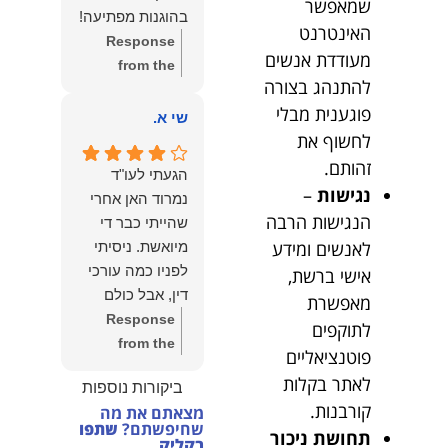
שמאפשר
הצוות שלנו זה
בהוגנות מפתיעה!
שווה את הכל.
האינטרנט
Response
נשמח תמיד
מעודדת אנשים
from the
לעמוד לרשותך!
להתנהג בצורה
owner:
שלום
שמעון האן –
פוגענית מבלי
יהודה, תודה
שי א.
משרד עורכי דין
לחשוף את
רבה על הפרגון.
ונוטריון
שמחנו מאוד
זהותם.
הגעתי לעו"ד
לשמוע שהייעוץ
נגישות
–
נמרוד האן אחרי
עזר לך ושהיית
הנגישות הרבה
שהייתי כבר די
מרוצה.
לאנשים ומידע
מיואשת. ניסיתי
מבחינתנו הוגנות
לפניו כמה עורכי
אישי ברשת,
ומקצועיות הן
דין, אבל כולם
מאפשרת
מעל הכל. נשמח
נרתעו כי היה
Response
לתוקפים
תמיד לעמוד
מדובר בנושא
from the
פוטנציאליים
לרשותך בהמשך
מורכב ורגיש,
owner:
תודה
הדרך.
לאתר בקלות
ביקורות נוספות
וסירבו לקחת
רבה על המילים
קורבנות.
מצאתם את מה
אותו.לאחר
החמות ועל
שחיפשתם?
שתפו
תחושת ניכור
שסיפרתי בקצרה
האמון. שמחנו
בקליק