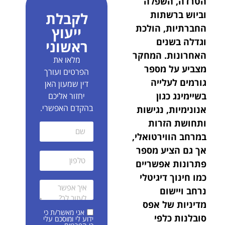
הטרדה, השפלה
וביוש ברשתות
לקבלת
החברתיות, הולכת
ייעוץ
וגדלה בשנים
ראשוני
האחרונות. המחקר
מלאו את
מצביע על מספר
הפרטים ועורך
גורמים לעלייה
דין שמעון האן
בשיימינג כגון
יחזור אליכם
בהקדם האפשרי.
אנונימיות, נגישות
ותחושת הזרות
במרחב הווירטואלי,
אך גם הציע מספר
פתרונות אפשריים
כמו חינוך דיגיטלי
נרחב ויישום
מדיניות של אפס
אני מאשר/ת כי
סובלנות כלפי
ידוע לי ומוסכם עלי