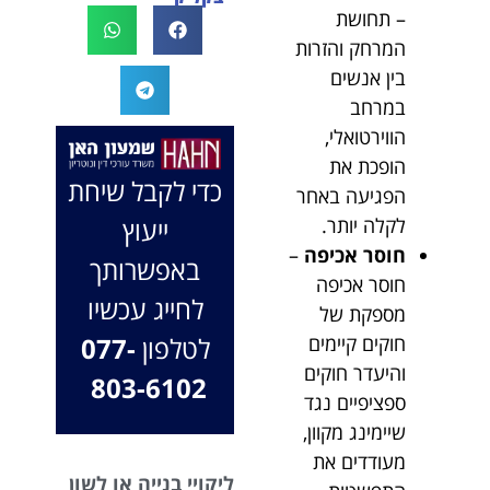
– תחושת
לעו"ד נמרוד על
לעמוד לצידך,
המקרה, הוא
במיוחד בתיק לא
המרחק והזרות
החליט לייצג אותי
פשוט, ומאחלים
בין אנשים
בלי לחשוב
לך המון הצלחה
במרחב
פעמיים, הקשיב
בהמשך. תמיד
הווירטואלי,
לי ולקח את התיק
כאן בשבילך.
הופכת את
שלי פרו בונו מכל
בברכה, משרד
כדי לקבל שיחת
הפגיעה באחר
הלב.
עו"ד שמעון האן
ייעוץ
לקלה יותר.
ונוטריון
חוסר אכיפה
–
באפשרותך
חוסר אכיפה
לחייג עכשיו
מספקת של
לטלפון
077-
חוקים קיימים
והיעדר חוקים
803-6102
ספציפיים נגד
שיימינג מקוון,
מעודדים את
ליקויי בנייה או לשון