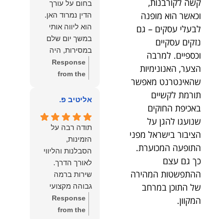
קשה לקורבנות,
בחום על עורך
איתי ותזכו לטוב
לקרוא את
וכאשר הוא מופנה
הדין נמרוד האן.
כפי
דברייך. אנו
הוא ליווה אותי
לבעלי עסקים – גם
שאתם....תבורכו
מעריכים את
במשך יום שלם
נזקים עסקיים
ברכה והצלחה
האמון שנתת בנו
במסירות, היה
וכספיים. למרבה
וחיבוק ממני🙂😘
ונמשיך לעמוד
זמין לכל שאלה,
Response
הצער, האנונימיות
💓
לצידך וללוות
הכווין אותי בכל
from the
אותך במסירות.
שהאינטרנט מאפשר
שלב והעניק לי
owner:
הכבוד
מאחלים לך מכל
תורמת לקשיים
תחושת ביטחון
הוא שלנו, נעמוד
אליטיב פ.
הלב הרבה
באכיפת החוקים
לאורך כל
לרשותך
הצלחה, ברכה
שנועגו להגן על
התהליך.
ולשירותך בכל
ובשורות טובות.
תודה רבה על
המקצועיות,
הציבור בישראל מפני
עת גם בהמשך.
שמעון האן
הזמינות,
הסבלנות,
שמעון האן
התופעה המכוערת.
משרד עורכי דין
הסבלנות והליווי
היסודיות
משרד עורכי דין
כך גם עצם
ונוטריון
והאכפתיות שלו
ונוטריון
ההתפשטות המהירה
שירות ברמה
בלטו מהרגע
של התוכן במרחב
גבוהה מקצועי
הראשון. הרגשתי
ואמין.
Response
המקוון.
שיש לי על מי
from the
לסמוך, ואני