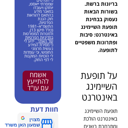
כי הפרטים
בריונות ברשת.
שמסרתי ייאספו,
יוחזקו ויעובדו
בשורות הבאות
במאגר מידע
בהתאם להוראות
נעסוק בבחינת
חוק הגנת
הפרטיות,
תופעת השיימינג
התשמ"א–1981
(כולל תיקון 13),
ולמטרות המפורטות
באינטרנט: סיבות
במדיניות הפרטיות
של האתר
. ידוע לי
ופתרונות משפטיים
כי מסירת המידע
נעשית מרצוני
לתופעה.
החופשי, וכי עומדות
לי הזכויות המוקנות
לי לפי החוק.
על תופעת
אשמח
להתייעץ
השיימינג
עם עו"ד
באינטרנט
חוות דעת
תופעת השיימינג
באינטרנט הולכת
מצוין
שמעון האן משרד
ומתרחבת בשנים