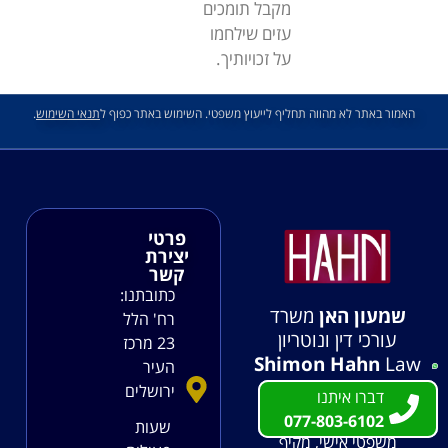
מקבל תומכים
עזים שילחמו
על זכויותיך.
האמור באתר לא מהווה תחליף לייעוץ משפטי. השימוש באתר כפוף ל
תנאי השימוש
.
פרטי
יצירת
קשר
כתובתנו:
שמעון האן
משרד
רח' הלל
עורכי דין ונוטריון
23 מרכז
Shimon Hahn
Law
העיר
Firm & Notary
ירושלים
דברו איתנו
דברו איתנו
משרדנו מעניק ליווי
077-803-6102
077-803-6102
שעות
משפטי אישי, מקיף