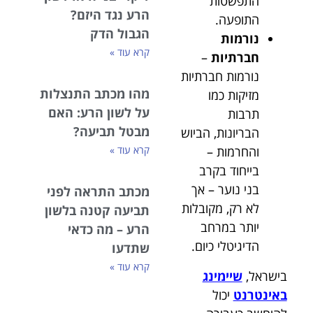
התפשטות
הרע נגד היזם?
התופעה.
הגבול הדק
נורמות
קרא עוד »
חברתיות
–
נורמות חברתיות
מהו מכתב התנצלות
מזיקות כמו
על לשון הרע: האם
תרבות
מבטל תביעה?
הבריונות, הביוש
והחרמות –
קרא עוד »
בייחוד בקרב
בני נוער – אך
מכתב התראה לפני
לא רק, מקובלות
תביעה קטנה בלשון
יותר במרחב
הרע – מה כדאי
הדיגיטלי כיום.
שתדעו
קרא עוד »
בישראל,
שיימינג
באינטרנט
יכול