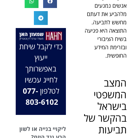
אנשים נמנעים
המקרה, הוא
במיוחד בתיק לא
החליט לייצג אותי
פשוט, ומאחלים
מלהביע את דעתם
בלי לחשוב
לך המון הצלחה
מחשש לתביעה.
פעמיים, הקשיב
בהמשך. תמיד
התוצאה היא פגיעה
לי ולקח את התיק
כאן בשבילך.
בשיח הציבורי
שלי פרו בונו מכל
בברכה, משרד
כדי לקבל שיחת
ובזרימת המידע
הלב.
עו"ד שמעון האן
החופשית.
ייעוץ
ונוטריון
באפשרותך
לחייג עכשיו
המצב
לטלפון
077-
המשפטי
803-6102
בישראל
בהקשר של
תביעות
ליקויי בנייה או לשון
הרע נגד היזם?