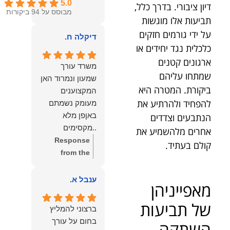
5.0
דיון ציבורי. בדרך כלל,
מבוסס על 94 ביקורות
תביעות אלו מוגשות
על ידי גורמים חזקים
דיקלה ח.
כלכלית נגד יחידים או
ארגונים קטנים
משרד עורך
שמתחו עליהם
שמעון ונמרוד האן
ביקורת. המטרה היא
המקצוענים
להפחיד ולהרתיע את
מעומק נשמתם
באןפן מלא
הנתבעים וצדדים
..מקסימים
אחרים מלהשמיע את
ונעימים אוזן
Response
קולם בעתיד.
קשבת, ונונתנים
from the
מליבם באופן
owner:
תודה
מלא ואמיתי..שפו
רבה על המילים
ענבל א.
מאפייניהן
לכם ותודה
החמות
עליכם..אני
והמרגשות.
של תביעות
ברצוני להמליץ
שמחה שאתם
שמחנו מאוד
בחום על עורך
השתקה
איתי ותזכו לטוב
לקרוא את