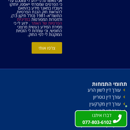
אני מאשר/ת כי ידוע לי ומוסכם עלי
כי הפרטים שמסרתי ייאספו, יוחזקו
ויעובדו במאגר מידע בהתאם
להוראות חוק הגנת הפרטיות,
התשמ"א–1981 (כולל תיקון 13),
ולמטרות המפורטות
במדיניות
הפרטיות של האתר
. ידוע לי כי
מסירת המידע נעשית מרצוני
החופשי, וכי עומדות לי הזכויות
המוקנות לי לפי החוק.
צרפו אותי
תחומי התמחות
עורך דין לשון הרע
עורך דין נוטריון
עורך דין מקרקעין
עורך דין ליטיגציה
דברו איתנו
דברו איתנו
עורך דין הוצאה לפועל
077-803-6102
077-803-6102
עורך דין חדלות פירעון