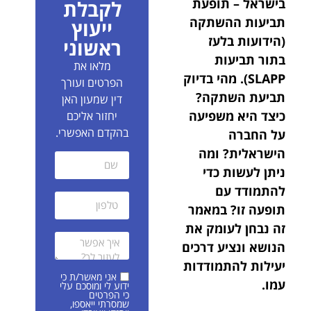
בישראל – תופעת
לקבלת
תביעות ההשתקה
ייעוץ
(הידועות בלעז
ראשוני
בתור תביעות
מלאו את
SLAPP). מהי בדיוק
הפרטים ועורך
תביעת השתקה?
דין שמעון האן
כיצד היא משפיעה
יחזור אליכם
בהקדם האפשרי.
על החברה
הישראלית? ומה
ניתן לעשות כדי
להתמודד עם
תופעה זו? במאמר
זה נבחן לעומק את
הנושא ונציע דרכים
יעילות להתמודדות
אני מאשר/ת כי
עמו.
ידוע לי ומוסכם עלי
כי הפרטים
שמסרתי ייאספו,