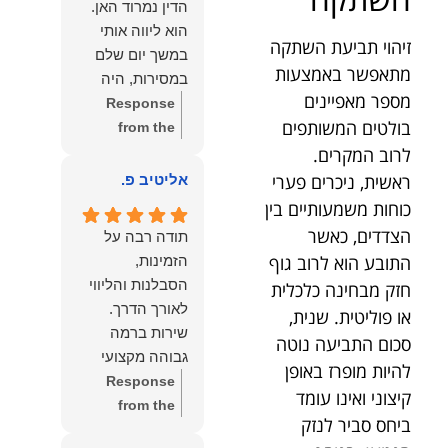
הדין נמרוד האן.
כפי
דברייך. אנו
הוא ליווה אותי
שאתם....תבורכו
מעריכים את
זיהוי תביעת השתקה
במשך יום שלם
ברכה והצלחה
האמון שנתת בנו
מתאפשר באמצעות
במסירות, היה
וחיבוק ממני🙂😘
ונמשיך לעמוד
מספר מאפיינים
זמין לכל שאלה,
Response
💓
לצידך וללוות
בולטים המשותפים
הכווין אותי בכל
from the
אותך במסירות.
שלב והעניק לי
owner:
הכבוד
לרוב המקרים.
מאחלים לך מכל
תחושת ביטחון
הוא שלנו, נעמוד
ראשית, ניכרים פערי
אליטיב פ.
הלב הרבה
לאורך כל
לרשותך
כוחות משמעותיים בין
הצלחה, ברכה
התהליך.
ולשירותך בכל
הצדדים, כאשר
ובשורות טובות.
תודה רבה על
המקצועיות,
עת גם בהמשך.
שמעון האן
התובע הוא לרוב גוף
הזמינות,
הסבלנות,
שמעון האן
משרד עורכי דין
הסבלנות והליווי
חזק מבחינה כלכלית
היסודיות
משרד עורכי דין
ונוטריון
או פוליטית. שנית,
והאכפתיות שלו
ונוטריון
שירות ברמה
סכום התביעה נוטה
בלטו מהרגע
גבוהה מקצועי
הראשון. הרגשתי
להיות מופרז באופן
ואמין.
Response
שיש לי על מי
קיצוני ואינו עומד
from the
לסמוך, ואני
ביחס סביר לנזק
owner:
הכבוד
ממליצה עליו מכל