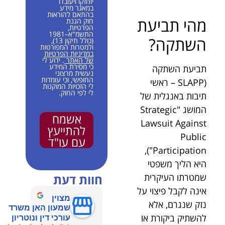
יוחזקו ויעובדו
במאגר מידע
בהתאם להוראות
מהי תביעת
חוק הגנת
הפרטיות,
התשמ"א–1981
השתקה?
(כולל תיקון 13),
ולמטרות המפורטות
במדיניות הפרטיות
של האתר
. ידוע לי
כי מסירת המידע
תביעת השתקה
נעשית מרצוני
החופשי, וכי עומדות
(SLAPP – ראשי
לי הזכויות המוקנות
לי לפי החוק.
תיבות באנגלית של
המושג "Strategic
אשמח
Lawsuit Against
להתייעץ
Public
עם עו"ד
Participation"),
היא הליך משפטי
שמטרתו העיקרית
חוות דעת
אינה לקבל פיצוי על
מצוין
נזק שנגרם, אלא
שמעון האן משרד
להשתיק ביקורת או
עורכי דין ונוטריון