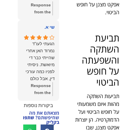
שווה את הכל.
אפקט מצנן על חופש
Response
נשמח תמיד
הביטוי.
from the
לעמוד לרשותך!
owner:
שלום
שמעון האן –
יהודה, תודה
שי א.
משרד עורכי דין
רבה על הפרגון.
תביעת
ונוטריון
שמחנו מאוד
הגעתי לעו"ד
השתקה
לשמוע שהייעוץ
נמרוד האן אחרי
עזר לך ושהיית
והשפעתה
שהייתי כבר די
מרוצה.
מיואשת. ניסיתי
על חופש
מבחינתנו הוגנות
לפניו כמה עורכי
ומקצועיות הן
הביטוי
דין, אבל כולם
מעל הכל. נשמח
נרתעו כי היה
Response
תמיד לעמוד
מדובר בנושא
from the
תביעות השתקה
לרשותך בהמשך
מורכב ורגיש,
owner:
תודה
הדרך.
מהוות איום משמעותי
ביקורות נוספות
וסירבו לקחת
רבה על המילים
על חופש הביטוי ועל
מצאתם את מה
אותו.לאחר
החמות ועל
שחיפשתם?
שתפו
הדמוקרטיה. הן יוצרות
שסיפרתי בקצרה
האמון. שמחנו
בקליק
אפקט מצנן, שבו
לעו"ד נמרוד על
לעמוד לצידך,