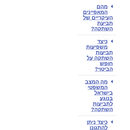
מהם
המאפיינים
העיקריים של
תביעת
השתקה?
כיצד
משפיעות
תביעות
השתקה על
חופש
הביטוי?
מה המצב
המשפטי
בישראל
בנוגע
לתביעות
השתקה?
כיצד ניתן
להתגונן