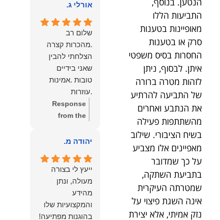
הנטען. בנוסף,
הוא שלנו.
אורלי ג.
הלב לכל מי
התביעות הללו
שמחפש עורך דין
מאופיינות בטענות
מקצועי, אמין
שלום רב
סרק או בטענות
ומסור.
.מהכרות קצרה
החסרות בסיס משפטי
הצלחתי להבין
איתן. לבסוף, ניתן
שאני בידיים
טובות .אמינות
לזהות מטרה ברורה
.עוזרות
של התביעה להרתיע
.ומקשיבות .אין לי
Response
את הנתבע ואחרים
מילים להודות
from the
מהשתתפות פעילה
לנמרוד בעל
owner:
תודה
בשיח הציבורי. שילוב
העוצמות
רבה על המילים
יהודה מ.
מאפיינים אלו מצביע
.הוורבליות
המרגשות
על כך שמדובר
.והצגת אמת
והחמות! כיף
ייעץ לי בצורה
בתביעת השתקה,
.תודה לכם תמיד
גדול לשמוע
מעולה, ונתן
תשאירו לי אור
שמטרתה העיקרית
שהרגשת בידיים
מהידע
בעניים .
טובות. בשביל
אינה השגת פיצוי על
והמקצועיות שלו
הצוות שלנו זה
נזק אמיתי, אלא יצירת
בהוגנות מפתיעה!