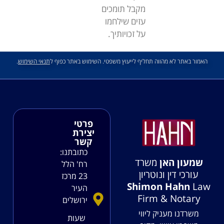
מקבל תומכים
עזים שילחמו
על זכויותיך.
האמור באתר לא מהווה תחליף לייעוץ משפטי. השימוש באתר כפוף ל
תנאי השימוש
.
פרטי
יצירת
קשר
כתובתנו:
שמעון האן
משרד
רח' הלל
עורכי דין ונוטריון
23 מרכז
Shimon Hahn
Law
העיר
Firm & Notary
ירושלים
משרדנו מעניק ליווי
שעות