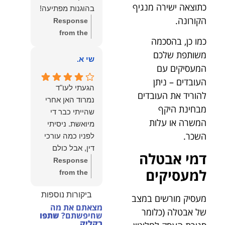
הצוות שלנו זה
כתוצאה ישירה מנגיף
בהוגנות מפתיעה!
שווה את הכל.
הקורונה.
Response
נשמח תמיד
from the
לעמוד לרשותך!
כמו כן, בהסכמה
owner:
שלום
שמעון האן –
משותפת שלכם
יהודה, תודה
שי א.
משרד עורכי דין
המעסיקים עם
רבה על הפרגון.
ונוטריון
העובדים – ניתן
שמחנו מאוד
הגעתי לעו"ד
לשמוע שהייעוץ
להוריד את העובדים
נמרוד האן אחרי
עזר לך ושהיית
מבחינת היקף
שהייתי כבר די
מרוצה.
המשרה או עלות
מיואשת. ניסיתי
מבחינתנו הוגנות
השכר.
לפניו כמה עורכי
ומקצועיות הן
דין, אבל כולם
דמי אבטלה
מעל הכל. נשמח
נרתעו כי היה
Response
תמיד לעמוד
למעסיקים
מדובר בנושא
from the
לרשותך בהמשך
מורכב ורגיש,
owner:
תודה
הדרך.
ביקורות נוספות
וסירבו לקחת
מעסיק מורשים במצב
רבה על המילים
מצאתם את מה
אותו.לאחר
החמות ועל
של אבטלה (כלומר
שחיפשתם?
שתפו
שסיפרתי בקצרה
האמון. שמחנו
בקליק