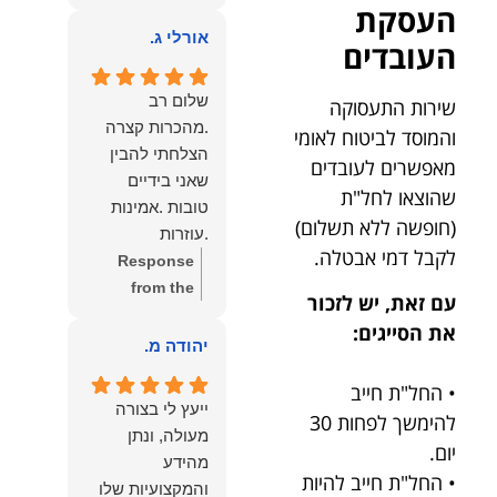
owner:
הכבוד
העסקת
ממליצה עליו מכל
הוא שלנו.
אורלי ג.
הלב לכל מי
העובדים
שמחפש עורך דין
מקצועי, אמין
שלום רב
שירות התעסוקה
ומסור.
.מהכרות קצרה
והמוסד לביטוח לאומי
הצלחתי להבין
מאפשרים לעובדים
שאני בידיים
שהוצאו לחל"ת
טובות .אמינות
(חופשה ללא תשלום)
.עוזרות
לקבל דמי אבטלה.
.ומקשיבות .אין לי
Response
מילים להודות
from the
עם זאת, יש לזכור
לנמרוד בעל
owner:
תודה
את הסייגים:
העוצמות
רבה על המילים
יהודה מ.
.הוורבליות
המרגשות
• החל"ת חייב
.והצגת אמת
והחמות! כיף
ייעץ לי בצורה
להימשך לפחות 30
.תודה לכם תמיד
גדול לשמוע
מעולה, ונתן
תשאירו לי אור
שהרגשת בידיים
יום.
מהידע
בעניים .
טובות. בשביל
• החל"ת חייב להיות
והמקצועיות שלו