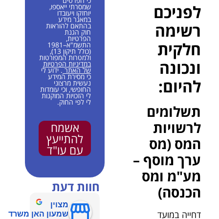
כי הפרטים
לפניכם
שמסרתי ייאספו,
יוחזקו ויעובדו
במאגר מידע
רשימה
בהתאם להוראות
חוק הגנת
הפרטיות,
חלקית
התשמ"א–1981
(כולל תיקון 13),
ולמטרות המפורטות
ונכונה
במדיניות הפרטיות
של האתר
. ידוע לי
כי מסירת המידע
להיום:
נעשית מרצוני
החופשי, וכי עומדות
לי הזכויות המוקנות
לי לפי החוק.
תשלומים
לרשויות
אשמח
להתייעץ
המס (מס
עם עו"ד
ערך מוסף –
מע"מ ומס
חוות דעת
הכנסה)
מצוין
דחייה במועד
שמעון האן משרד