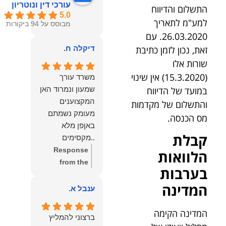
עורכי דין ונוטריון
התשלום והדיווח
5.0
למע"מ לתאריך
מבוסס על 94 ביקורות
26.03.2020. עם
זאת, נכון לזמן כתיבת
דיקלה ח.
שורות אלו
(15.3.2020) אין שינוי
משרד עורך
במועד של הדיווח
שמעון ונמרוד האן
המקצוענים
והתשלום של מקדמות
מעומק נשמתם
מס הכנסה.
באןפן מלא
קבלת
..מקסימים
ונעימים אוזן
Response
הלוואות
קשבת, ונונתנים
from the
בערבות
מליבם באופן
owner:
תודה
המדינה
מלא ואמיתי..שפו
רבה על המילים
ענבל א.
לכם ותודה
החמות
עליכם..אני
והמרגשות.
המדינה הקימה
ברצוני להמליץ
שמחה שאתם
שמחנו מאוד