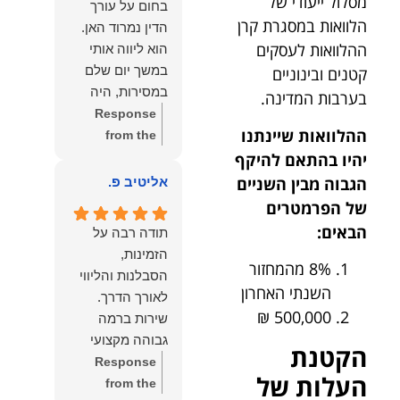
מסלול ייעודי של
בחום על עורך
איתי ותזכו לטוב
לקרוא את
הלוואות במסגרת קרן
הדין נמרוד האן.
כפי
דברייך. אנו
ההלוואות לעסקים
הוא ליווה אותי
שאתם....תבורכו
מעריכים את
במשך יום שלם
קטנים ובינוניים
ברכה והצלחה
האמון שנתת בנו
במסירות, היה
בערבות המדינה.
וחיבוק ממני🙂😘
ונמשיך לעמוד
זמין לכל שאלה,
Response
💓
לצידך וללוות
ההלוואות שיינתנו
הכווין אותי בכל
from the
אותך במסירות.
שלב והעניק לי
יהיו בהתאם להיקף
owner:
הכבוד
מאחלים לך מכל
תחושת ביטחון
הוא שלנו, נעמוד
הגבוה מבין השניים
אליטיב פ.
הלב הרבה
לאורך כל
לרשותך
של הפרמטרים
הצלחה, ברכה
התהליך.
ולשירותך בכל
הבאים:
ובשורות טובות.
תודה רבה על
המקצועיות,
עת גם בהמשך.
שמעון האן
הזמינות,
הסבלנות,
שמעון האן
8% מהמחזור
משרד עורכי דין
הסבלנות והליווי
היסודיות
משרד עורכי דין
השנתי האחרון
ונוטריון
והאכפתיות שלו
ונוטריון
500,000 ₪
שירות ברמה
בלטו מהרגע
גבוהה מקצועי
הקטנת
הראשון. הרגשתי
ואמין.
Response
שיש לי על מי
העלות של
from the
לסמוך, ואני