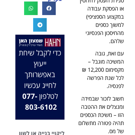
סגירת העסק לחלוטין
לעו"ד נמרוד על
לעמוד לצידך,
או הפסקת עבודה
המקרה, הוא
במיוחד בתיק לא
במקצוע הספציפי)
החליט לייצג אותי
פשוט, ומאחלים
למשוך כספים
בלי לחשוב
לך המון הצלחה
מהחיסכון הפנסיוני
פעמיים, הקשיב
בהמשך. תמיד
שלהם.
לי ולקח את התיק
כאן בשבילך.
שלי פרו בונו מכל
בברכה, משרד
כדי לקבל שיחת
עם זאת, גובה
הלב.
עו"ד שמעון האן
המשיכה מוגבל –
ייעוץ
ונוטריון
מקסימום 12,200 ₪
באפשרותך
לכל שנת הפרשה
לחייג עכשיו
לפנסיה.
לטלפון
077-
חשוב לזכור שבמידה
803-6102
ומנצלים את ההטבה
הזו – משיכת הכספים
תהיה פטורה מתשלום
של מס.
ליקויי בנייה או לשון