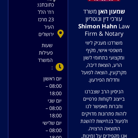
כתובתנו:
שמעון האן
משרד
רח' הלל
עורכי דין ונוטריון
23 מרכז
Shimon Hahn
Law
העיר
Firm & Notary
ירושלים
משרדנו מעניק ליווי
שעות
משפטי אישי, מקיף
פעילות
ומקצועי בתחומי לשון
המשרד
הרע, הוצאת דיבה,
:
מקרקעין, הוצאה לפועל
יום ראשון
וחדלות הפירעון.
08:00 –
הניסיון הרב שצברנו
18:00
בייצוג לקוחות פרטיים
יום שני
וחברות מאפשר לנו
08:00 –
לזהות פתרונות מדויקים
18:00
ולפעול בנחישות להשגת
יום שלישי
התוצאה הרצויה.
08:00 –
אנו מקפידים על זמינות,
18:00