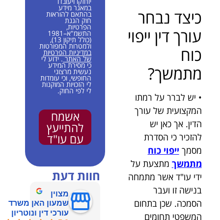
יוחזקו ויעובדו
במאגר מידע
כיצד נבחר
בהתאם להוראות
חוק הגנת
הפרטיות,
עורך דין ייפוי
התשמ"א–1981
(כולל תיקון 13),
ולמטרות המפורטות
כוח
במדיניות הפרטיות
של האתר
. ידוע לי
כי מסירת המידע
מתמשך?
נעשית מרצוני
החופשי, וכי עומדות
לי הזכויות המוקנות
לי לפי החוק.
• יש לברר על רמתו
המקצועית של עורך
אשמח
הדין. אך כאן יש
להתייעץ
להזכיר כי הסדרת
עם עו"ד
מסמך
ייפוי כוח
מתמשך
מתצעת על
חוות דעת
ידי עו"ד אשר מתמחה
בנישה זו ועבר
מצוין
הסמכה. שכן בתחום
שמעון האן משרד
עורכי דין ונוטריון
המשפטי תחומים