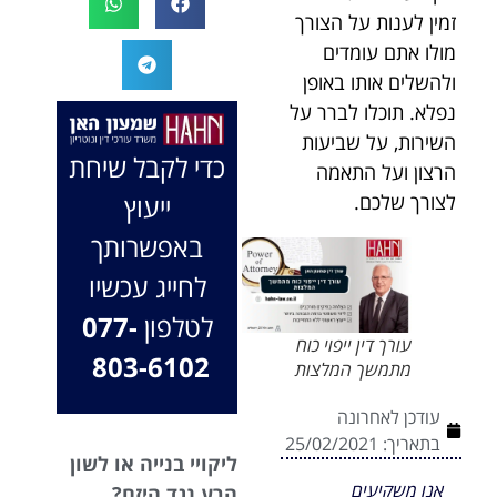
המקרה, הוא
במיוחד בתיק לא
זמין לענות על הצורך
החליט לייצג אותי
פשוט, ומאחלים
מולו אתם עומדים
בלי לחשוב
לך המון הצלחה
ולהשלים אותו באופן
פעמיים, הקשיב
בהמשך. תמיד
נפלא. תוכלו לברר על
לי ולקח את התיק
כאן בשבילך.
השירות, על שביעות
שלי פרו בונו מכל
בברכה, משרד
כדי לקבל שיחת
הרצון ועל התאמה
הלב.
עו"ד שמעון האן
ייעוץ
לצורך שלכם.
ונוטריון
באפשרותך
לחייג עכשיו
לטלפון
077-
עורך דין ייפוי כוח
803-6102
מתמשך המלצות
עודכן לאחרונה
בתאריך:
25/02/2021
ליקויי בנייה או לשון
אנו משקיעים
הרע נגד היזם?