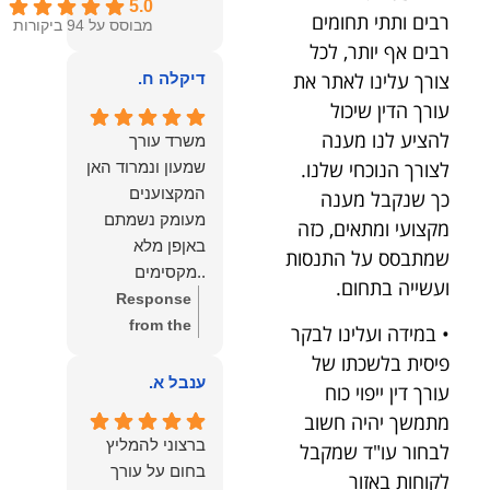
5.0
רבים ותתי תחומים
מבוסס על 94 ביקורות
רבים אף יותר, לכל
צורך עלינו לאתר את
דיקלה ח.
עורך הדין שיכול
להציע לנו מענה
משרד עורך
לצורך הנוכחי שלנו.
שמעון ונמרוד האן
המקצוענים
כך שנקבל מענה
מעומק נשמתם
מקצועי ומתאים, כזה
באןפן מלא
שמתבסס על התנסות
..מקסימים
ועשייה בתחום.
ונעימים אוזן
Response
קשבת, ונונתנים
from the
• במידה ועלינו לבקר
מליבם באופן
owner:
תודה
פיסית בלשכתו של
מלא ואמיתי..שפו
רבה על המילים
ענבל א.
עורך דין ייפוי כוח
לכם ותודה
החמות
מתמשך יהיה חשוב
עליכם..אני
והמרגשות.
ברצוני להמליץ
לבחור עו"ד שמקבל
שמחה שאתם
שמחנו מאוד
בחום על עורך
לקוחות באזור
איתי ותזכו לטוב
לקרוא את