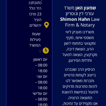
כתובתנו:
שמעון האן
משרד
רח' הלל
עורכי דין ונוטריון
23 מרכז
Shimon Hahn
Law
העיר
Firm & Notary
ירושלים
משרדנו מעניק ליווי
שעות
משפטי אישי, מקיף
פעילות
ומקצועי בתחומי לשון
המשרד
הרע, הוצאת דיבה,
:
מקרקעין, הוצאה לפועל
יום ראשון
וחדלות הפירעון.
08:00 –
הניסיון הרב שצברנו
18:00
בייצוג לקוחות פרטיים
יום שני
וחברות מאפשר לנו
08:00 –
לזהות פתרונות מדויקים
18:00
ולפעול בנחישות להשגת
יום שלישי
התוצאה הרצויה.
08:00 –
אנו מקפידים על זמינות,
18:00