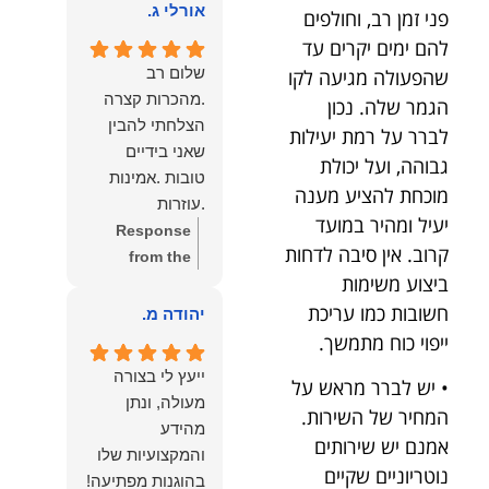
הוא שלנו.
אורלי ג.
פני זמן רב, וחולפים
הלב לכל מי
שמחפש עורך דין
להם ימים יקרים עד
מקצועי, אמין
שלום רב
שהפעולה מגיעה לקו
ומסור.
.מהכרות קצרה
הגמר שלה. נכון
הצלחתי להבין
לברר על רמת יעילות
שאני בידיים
גבוהה, ועל יכולת
טובות .אמינות
מוכחת להציע מענה
.עוזרות
יעיל ומהיר במועד
.ומקשיבות .אין לי
Response
קרוב. אין סיבה לדחות
מילים להודות
from the
ביצוע משימות
לנמרוד בעל
owner:
תודה
העוצמות
חשובות כמו עריכת
רבה על המילים
יהודה מ.
.הוורבליות
המרגשות
ייפוי כוח מתמשך.
.והצגת אמת
והחמות! כיף
ייעץ לי בצורה
• יש לברר מראש על
.תודה לכם תמיד
גדול לשמוע
מעולה, ונתן
תשאירו לי אור
המחיר של השירות.
שהרגשת בידיים
מהידע
בעניים .
טובות. בשביל
אמנם יש שירותים
והמקצועיות שלו
הצוות שלנו זה
נוטריוניים שקיים
בהוגנות מפתיעה!