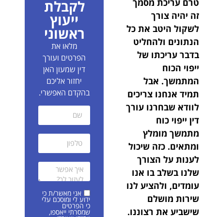
טרם עריכת מסמך
לקבלת
זה יהיה צורך
ייעוץ
לשקול היטב את כל
ראשוני
הנתונים ולהחליט
מלאו את
בדבר עריכתו של
הפרטים ועורך
ייפוי הכוח
דין שמעון האן
המתמשך. אבל
יחזור אליכם
בהקדם האפשרי.
תמיד אנחנו צריכים
לוודא שבחרנו עורך
דין ייפוי כוח
מתמשך מומלץ
ומתאים. כזה שיכול
לענות על הצורך
שלנו בשלב בו אנו
עומדים, ולהציע לנו
אני מאשר/ת כי
שירות מושלם
ידוע לי ומוסכם עלי
כי הפרטים
שישביע את רצוננו.
שמסרתי ייאספו,