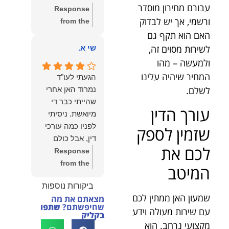
שווה את הכל.
עבורם מחירון מוסדר
Response
נשמח תמיד
ורשמי, אך יש לבדוק
from the
לעמוד לרשותך!
owner:
שלום
האם הוא תקף גם
שמעון האן –
יהודה, תודה
לשירות מסוים זה,
שי א.
משרד עורכי דין
רבה על הפרגון.
ולמעשה – מהו
ונוטריון
שמחנו מאוד
המחיר שיהיה עלינו
הגעתי לעו"ד
לשמוע שהייעוץ
לשלם.
נמרוד האן אחרי
עזר לך ושהיית
שהייתי כבר די
מרוצה.
עורך הדין
מיואשת. ניסיתי
מבחינתנו הוגנות
לפניו כמה עורכי
שזמין לספק
ומקצועיות הן
דין, אבל כולם
מעל הכל. נשמח
לכם את
נרתעו כי היה
Response
תמיד לעמוד
מדובר בנושא
from the
המיטב
לרשותך בהמשך
מורכב ורגיש,
owner:
תודה
הדרך.
ביקורות נוספות
וסירבו לקחת
רבה על המילים
שמעון האן ממתין לכם
מצאתם את מה
אותו.לאחר
החמות ועל
שחיפשתם?
שתפו
עם שירות מעולה וידע
שסיפרתי בקצרה
האמון. שמחנו
בקליק
מקצועי נרחב. הוא
לעו"ד נמרוד על
לעמוד לצידך,