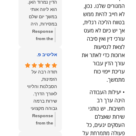
הדין נמרוד האן.
המגורים שלנו. נכון,
כפי
דברייך. אנו
הוא ליווה אותי
שאתם....תבורכו
מעריכים את
לא חייב להיות ממש
במשך יום שלם
ברכה והצלחה
האמון שנתת בנו
בטווח הליכה רגלית,
במסירות, היה
וחיבוק ממני🙂😘
ונמשיך לעמוד
אך יש כיום לא מעט
זמין לכל שאלה,
Response
💓
לצידך וללוות
עורכי דין ואין סיבה
הכווין אותי בכל
from the
אותך במסירות.
לצאת לנסיעות
שלב והעניק לי
owner:
הכבוד
מאחלים לך מכל
תחושת ביטחון
הוא שלנו, נעמוד
ארוכות כדי לאתר את
אליטיב פ.
הלב הרבה
לאורך כל
לרשותך
עורך הדין עבור
הצלחה, ברכה
התהליך.
ולשירותך בכל
עריכת ייפוי כוח
ובשורות טובות.
תודה רבה על
המקצועיות,
עת גם בהמשך.
שמעון האן
מתמשך.
הזמינות,
הסבלנות,
שמעון האן
משרד עורכי דין
הסבלנות והליווי
היסודיות
משרד עורכי דין
• יעילות העבודה
ונוטריון
והאכפתיות שלו
ונוטריון
הינה ערך רב
שירות ברמה
בלטו מהרגע
חשיבות. יש נותני
גבוהה מקצועי
הראשון. הרגשתי
שירות שאצלם
ואמין.
Response
שיש לי על מי
from the
העסקים יגעים, כל
לסמוך, ואני
owner:
הכבוד
פעולה מתמרחת על
ממליצה עליו מכל