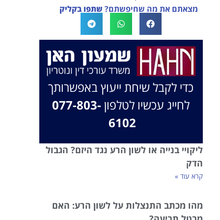
מצאתם את מה שחיפשתם?
שתפו בקליק
בברכה, משרד עו"ד שמעון האן ונוטריון
כדי לקבל שיחת ייעוץ באפשרותך
לחייג עכשיו לטלפון
077-803-
6102
ליקויי בנייה או לשון הרע נגד היזם? הגבול
הדק
קרא עוד »
מהו מכתב התנצלות על לשון הרע: האם
מבטל תביעה?