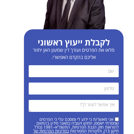
לקבלת ייעוץ ראשוני
מלאו את הפרטים ועורך דין שמעון האן יחזור
אליכם בהקדם האפשרי.
אני מאשר/ת כי ידוע לי ומוסכם עלי כי הפרטים
שמסרתי ייאספו, יוחזקו ויעובדו במאגר מידע בהתאם
להוראות חוק הגנת הפרטיות, התשמ"א–1981 (כולל
תיקון 13), ולמטרות המפורטות
במדיניות הפרטיות של