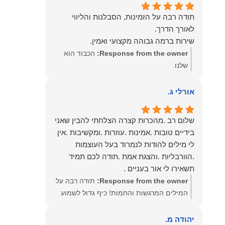
תודה רבה על הזמינות, הסבלנות והליווי
שירות ברמה גבוהה מקצועי ואמין.
Response from the owner:
הכבוד הוא
שלנו.
אורלי ג.
שלום רב .מהכרות קצרה הצלחתי להבין שאני
בידיים טובות .אמינות .עוזרות .ומקשיבות .אין
לי מילים להודות לנמרוד בעל העוצמות
.הוורבליות .והצגת אמת .תודה לכם תמיד
תשאירו לי אור בעניים .
Response from the owner:
תודה רבה על
המילים המרגשות והחמות! כיף גדול לשמוע
שהרגשת בידיים טובות. בשביל הצוות שלנו זה
שווה את הכל. נשמח תמיד לעמוד לרשותך!
יהודה מ.