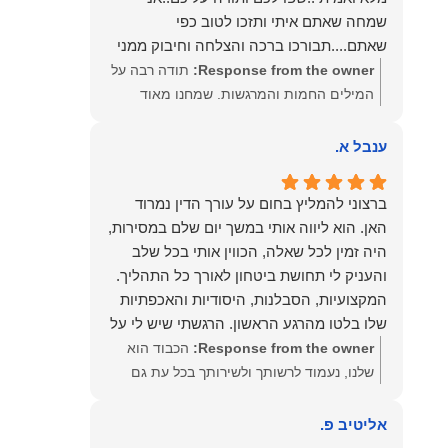
שמחה שאתם איתי ותזכו לטוב כפי
שאתם....תבורכו ברכה והצלחה וחיבוק ממני
🙂😘💓
Response from the owner:
תודה רבה על
המילים החמות והמרגשות. שמחנו מאוד
לקרוא את דברייך. אנו מעריכים את האמון
שנתת בנו ונמשיך לעמוד לצידך וללוות אותך
ענבל א.
במסירות. מאחלים לך מכל הלב הרבה
הצלחה, ברכה ובשורות טובות. שמעון האן
ברצוני להמליץ בחום על עורך הדין נמרוד
משרד עורכי דין ונוטריון
האן. הוא ליווה אותי במשך יום שלם במסירות,
היה זמין לכל שאלה, הכווין אותי בכל שלב
והעניק לי תחושת ביטחון לאורך כל התהליך.
המקצועיות, הסבלנות, היסודיות והאכפתיות
שלו בלטו מהרגע הראשון. הרגשתי שיש לי על
מי לסמוך, ואני ממליצה עליו מכל הלב לכל מי
Response from the owner:
הכבוד הוא
שמחפש עורך דין מקצועי, אמין ומסור.
שלנו, נעמוד לרשותך ולשירותך בכל עת גם
בהמשך. שמעון האן משרד עורכי דין ונוטריון
אליטיב פ.