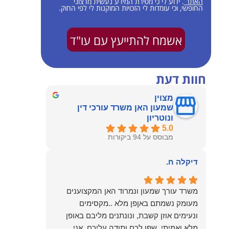
האתר
. ידוע לי כי מסירת המידע נעשית מרצוני
החופשי, וכי עומדות לי הזכויות המוקנות לי לפי החוק.
אשמח להתייעץ עם עו"ד
חוות דעת
מצוין
שמעון האן משרד עורכי דין
ונוטריון
5.0
מבוסס על 94 ביקורות
דיקלה ח.
משרד עורך שמעון ונמרוד האן המקצוענים
מעומק נשמתם באןפן מלא ..מקסימים
ונעימים אוזן קשבת, ונונתנים מליבם באופן
מלא ואמיתי..שפו לכם ותודה עליכם..אני