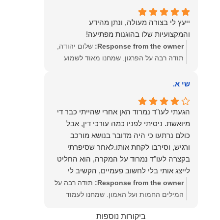
שמעון האן – משרד עורכי דין ונוטריון
ייעץ לי בצורה מעולה, ונתן מהידע
והמקצועיות שלו בהוגנות מפתיעה!
Response from the owner:
שלום יהודה,
תודה רבה על הפרגון. שמחנו מאוד לשמוע
שהייעוץ עזר לך ושהיית מרוצה. מבחינתנו
הוגנות ומקצועיות הן מעל הכל. נשמח תמיד
שי א.
לעמוד לרשותך בהמשך הדרך.
הגעתי לעו"ד נמרוד האן אחרי שהייתי כבר די
מיואשת. ניסיתי לפניו כמה עורכי דין, אבל
כולם נרתעו כי היה מדובר בנושא מורכב
ורגיש, וסירבו לקחת אותו.לאחר שסיפרתי
בקצרה לעו"ד נמרוד על המקרה, הוא החליט
לייצג אותי בלי לחשוב פעמיים, הקשיב לי
ולקח את התיק שלי פרו בונו מכל הלב.
Response from the owner:
תודה רבה על
המילים החמות ועל האמון. שמחנו לעמוד
לצידך, במיוחד בתיק לא פשוט, ומאחלים לך
ביקורות נוספות
המון הצלחה בהמשך. תמיד כאן בשבילך.