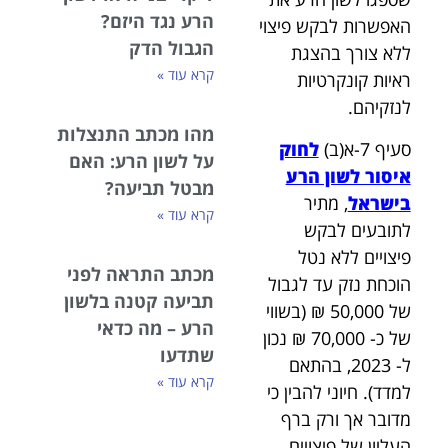
הרע נגד היזם?
האפשרות לבקש פיצוי
הגבול הדק
ללא צורך בהצגת
קרא עוד »
ראיות קונקרטיות
לנזקיהם.
מהו מכתב התנצלות
סעיף 7-א(ב)
לחוק
על לשון הרע: האם
איסור לשון הרע
מבטל תביעה?
בישראל
, מתיר
קרא עוד »
לתובעים לבקש
פיצויים ללא נטל
מכתב התראה לפני
הוכחת נזק עד לגבול
תביעה קטנה בלשון
של 50,000 ₪ (בשווי
הרע – מה כדאי
של כ- 70,000 ₪ נכון
שתדעו
ל- 2023, בהתאם
קרא עוד »
למדד). חיוני להבין כי
מדובר אך ורק ברף
העליון של פיצויים