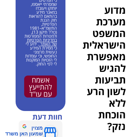
כי הפרטים
שמסרתי ייאספו,
מדוע
יוחזקו ויעובדו
במאגר מידע
בהתאם להוראות
מערכת
חוק הגנת
הפרטיות,
התשמ"א–1981
המשפט
(כולל תיקון 13),
ולמטרות המפורטות
במדיניות הפרטיות
הישראלית
של האתר
. ידוע לי
כי מסירת המידע
נעשית מרצוני
מאפשרת
החופשי, וכי עומדות
לי הזכויות המוקנות
לי לפי החוק.
להגיש
תביעות
אשמח
להתייעץ
לשון הרע
עם עו"ד
ללא
הוכחת
חוות דעת
נזק?
מצוין
שמעון האן משרד