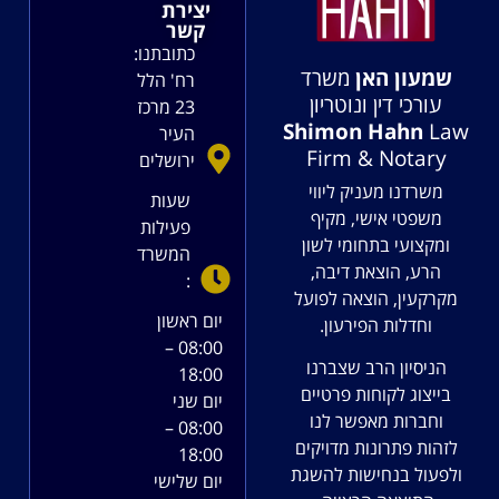
יצירת
קשר
כתובתנו:
שמעון האן
משרד
רח' הלל
עורכי דין ונוטריון
23 מרכז
Shimon Hahn
Law
העיר
Firm & Notary
ירושלים
משרדנו מעניק ליווי
שעות
משפטי אישי, מקיף
פעילות
ומקצועי בתחומי לשון
המשרד
הרע, הוצאת דיבה,
:
מקרקעין, הוצאה לפועל
יום ראשון
וחדלות הפירעון.
08:00 –
הניסיון הרב שצברנו
18:00
בייצוג לקוחות פרטיים
יום שני
וחברות מאפשר לנו
08:00 –
לזהות פתרונות מדויקים
18:00
ולפעול בנחישות להשגת
יום שלישי