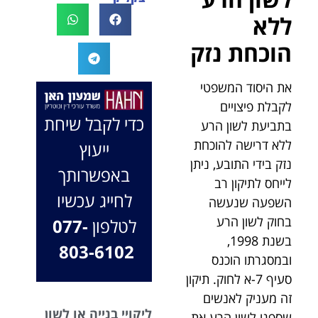
לעו"ד נמרוד על
לעמוד לצידך,
ללא
המקרה, הוא
במיוחד בתיק לא
הוכחת נזק
החליט לייצג אותי
פשוט, ומאחלים
בלי לחשוב
לך המון הצלחה
פעמיים, הקשיב
בהמשך. תמיד
את היסוד המשפטי
לי ולקח את התיק
כאן בשבילך.
לקבלת פיצויים
שלי פרו בונו מכל
בברכה, משרד
כדי לקבל שיחת
בתביעת לשון הרע
הלב.
עו"ד שמעון האן
ללא דרישה להוכחת
ייעוץ
ונוטריון
נזק בידי התובע, ניתן
באפשרותך
לייחס לתיקון רב
לחייג עכשיו
השפעה שנעשה
בחוק לשון הרע
לטלפון
077-
בשנת 1998,
803-6102
ובמסגרתו הוכנס
סעיף 7-א לחוק. תיקון
זה מעניק לאנשים
ליקויי בנייה או לשון
שספגו לשון הרע את