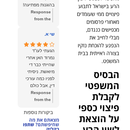
הצוות שלנו זה
בהוגנות מפתיעה!
הרע בישראל לתבוע
שווה את הכל.
Response
פיצויים ממי שעומדים
נשמח תמיד
from the
מאחורי פרסומים
לעמוד לרשותך!
owner:
שלום
מכפישים כנגדם,
שמעון האן –
יהודה, תודה
שי א.
משרד עורכי דין
מבלי לחייב את
רבה על הפרגון.
ונוטריון
הנפגע להוכחת נזקיו
שמחנו מאוד
הגעתי לעו"ד
בצורה ראייתית בבית
לשמוע שהייעוץ
נמרוד האן אחרי
המשפט.
עזר לך ושהיית
שהייתי כבר די
מרוצה.
הבסיס
מיואשת. ניסיתי
מבחינתנו הוגנות
לפניו כמה עורכי
ומקצועיות הן
המשפטי
דין, אבל כולם
מעל הכל. נשמח
נרתעו כי היה
Response
לקבלת
תמיד לעמוד
מדובר בנושא
from the
לרשותך בהמשך
פיצוי כספי
מורכב ורגיש,
owner:
תודה
הדרך.
ביקורות נוספות
וסירבו לקחת
רבה על המילים
על הוצאת
מצאתם את מה
אותו.לאחר
החמות ועל
שחיפשתם?
שתפו
לשון הרע
שסיפרתי בקצרה
האמון. שמחנו
בקליק