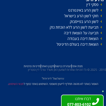
פסקי דין
לשון הרע באינטרנט
חוקי לשון הרע בישראל
לשון הרע בפייסבוק
תביעת לשון הרע ללא הוכחת נזק
תביעה על הוצאת דיבה
הוצאת דיבה בעבודה
הוצאת דיבה בעולם הדיגיטל
מפת אתר
הצהרת נגישות
תקנון האתר
מדיניות פרטיות
2010 - 2025 © כל הזכויות שמורות לשמעון האן משרד עורכי דין ונוטריון
עשהאל דיגיטל
האמור באתר לא מהווה תחליף לייעוץ משפטי. השימוש באתר כפוף ל
תנאי השימוש
.
דברו איתנו
דברו איתנו
077-803-6102
077-803-6102