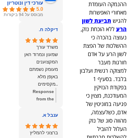
ההנמקה העומדת
עורכי דין ונוטריון
5.0
מאחורי האפשרות
מבוסס על 94 ביקורות
להגיש
תביעת לשון
הרע
ללא הוכחת נזק,
דיקלה ח.
נעוצה בהכרה כי
ההשלכות של הפצת
משרד עורך
לשון הרע על אדם
שמעון ונמרוד האן
חורגות מעבר
המקצוענים
מעומק נשמתם
למצוקה רגשית ועלבון
באןפן מלא
בלבד. בסעיף 1
..מקסימים
בפקודת הנזיקין
ונעימים אוזן
Response
המעודכנת, מצוין כי
קשבת, ונונתנים
from the
פגיעה במוניטין של
מליבם באופן
owner:
תודה
אדם, כשלעצמה,
מלא ואמיתי..שפו
רבה על המילים
ענבל א.
מהווה סוג של נזק
לכם ותודה
החמות
העלול להוביל
עליכם..אני
והמרגשות.
ברצוני להמליץ
שמחה שאתם
להשלכות חברתיות,
שמחנו מאוד