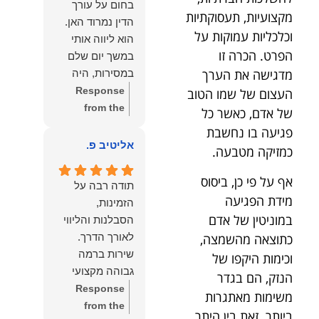
בחום על עורך
איתי ותזכו לטוב
לקרוא את
מקצועיות, תעסוקתיות
הדין נמרוד האן.
כפי
דברייך. אנו
וכלכליות עמוקות על
הוא ליווה אותי
שאתם....תבורכו
מעריכים את
הפרט. הכרה זו
במשך יום שלם
ברכה והצלחה
האמון שנתת בנו
מדגישה את הערך
במסירות, היה
וחיבוק ממני🙂😘
ונמשיך לעמוד
זמין לכל שאלה,
Response
העצום של שמו הטוב
💓
לצידך וללוות
הכווין אותי בכל
from the
של אדם, כאשר כל
אותך במסירות.
שלב והעניק לי
owner:
הכבוד
פגיעה בו נחשבת
מאחלים לך מכל
תחושת ביטחון
הוא שלנו, נעמוד
אליטיב פ.
כמזיקה מטבעה.
הלב הרבה
לאורך כל
לרשותך
הצלחה, ברכה
התהליך.
ולשירותך בכל
אף על פי כן, ביסוס
ובשורות טובות.
תודה רבה על
המקצועיות,
עת גם בהמשך.
מידת הפגיעה
שמעון האן
הזמינות,
הסבלנות,
שמעון האן
במוניטין של אדם
משרד עורכי דין
הסבלנות והליווי
היסודיות
משרד עורכי דין
ונוטריון
כתוצאה מהשמצה,
והאכפתיות שלו
ונוטריון
שירות ברמה
וכימות היקפו של
בלטו מהרגע
גבוהה מקצועי
הנזק, הם בגדר
הראשון. הרגשתי
ואמין.
Response
משימות מאתגרות
שיש לי על מי
from the
לסמוך, ואני
ביותר. זאת בין היתר