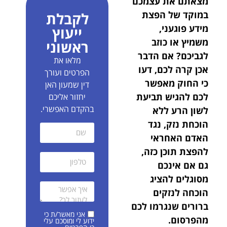
מצאתם את עצמכם
במוקד של הפצת
לקבלת
מידע פוגעני,
ייעוץ
משמיץ או כוזב
ראשוני
לגביכם?
אם הדבר
מלאו את
אכן קרה לכם, דעו
הפרטים ועורך
כי החוק מאפשר
דין שמעון האן
לכם להגיש תביעת
יחזור אליכם
בהקדם האפשרי.
לשון הרע ללא
הוכחת נזק, נגד
האדם האחראי
להפצת תוכן כזה,
גם אם אינכם
מסוגלים להציג
הוכחה לנזקים
ברורים שנגרמו לכם
אני מאשר/ת כי
מהפרסום.
ידוע לי ומוסכם עלי