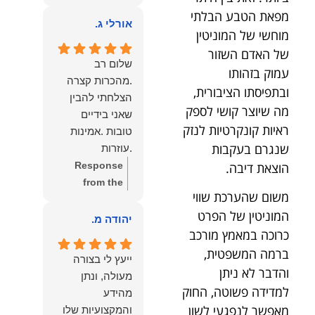
owner:
הכבוד
ממליצה עליו מכל
מפאת הטבע הבלתי
הוא שלנו.
אורלי ג.
הלב לכל מי
מוחשי של המוניטין
שמחפש עורך דין
של האדם השזור
מקצועי, אמין
שלום רב
עמוק בזהותו
ומסור.
.מהכרות קצרה
ובתפיסתו הציבורית,
הצלחתי להבין
מה שיוצר קושי לספק
שאני בידיים
ראיות קונקרטיות לנזק
טובות .אמינות
שנגרם בעקבות
.עוזרות
.ומקשיבות .אין לי
הוצאת דיבה.
Response
מילים להודות
from the
משום שהערכת שווי
לנמרוד בעל
owner:
תודה
המוניטין של הפרט
העוצמות
רבה על המילים
יהודה מ.
כרוכה במאמץ מורכב
.הוורבליות
המרגשות
.והצגת אמת
והחמות! כיף
ברמה המשפטית,
ייעץ לי בצורה
.תודה לכם תמיד
גדול לשמוע
והדבר לא ניתן
מעולה, ונתן
תשאירו לי אור
שהרגשת בידיים
למדידה פשוטה, החוק
מהידע
בעניים .
טובות. בשביל
מאפשר לנפגעי לשון
והמקצועיות שלו