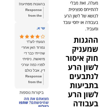
הצוות שלנו זה
מעלה. זאת מבלי
בהוגנות מפתיעה!
שווה את הכל.
להתייחס ספציפית
Response
נשמח תמיד
לנושא של לשון הרע
from the
לעמוד לרשותך!
בעבודה או יחסי עובד
owner:
שלום
שמעון האן –
יהודה, תודה
ומעביד.
שי א.
משרד עורכי דין
רבה על הפרגון.
ונוטריון
ההגנות
שמחנו מאוד
הגעתי לעו"ד
לשמוע שהייעוץ
שמעניק
נמרוד האן אחרי
עזר לך ושהיית
שהייתי כבר די
חוק איסור
מרוצה.
מיואשת. ניסיתי
מבחינתנו הוגנות
לשון הרע
לפניו כמה עורכי
ומקצועיות הן
דין, אבל כולם
לנתבעים
מעל הכל. נשמח
נרתעו כי היה
Response
תמיד לעמוד
מדובר בנושא
בתביעות
from the
לרשותך בהמשך
מורכב ורגיש,
owner:
תודה
הדרך.
לשון הרע
ביקורות נוספות
וסירבו לקחת
רבה על המילים
מצאתם את מה
אותו.לאחר
החמות ועל
בעבודה
שחיפשתם?
שתפו
שסיפרתי בקצרה
האמון. שמחנו
בקליק