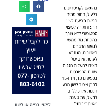
לעו"ד נמרוד על
לעמוד לצידך,
בהתאם לקריטריונים
המקרה, הוא
במיוחד בתיק לא
דלעיל, החוק מתיר
החליט לייצג אותי
פשוט, ומאחלים
הגשת תביעת לשון
בלי לחשוב
לך המון הצלחה
הרע וחתירה לפיצוי
פעמיים, הקשיב
בהמשך. תמיד
לי ולקח את התיק
כאן בשבילך.
סטטוטורי ללא צורך
שלי פרו בונו מכל
בברכה, משרד
בהוכחת נזק ממשי
כדי לקבל שיחת
הלב.
עו"ד שמעון האן
לנשוא הדברים
ייעוץ
ונוטריון
האמורים. הנתבע,
באפשרותך
לעומת זאת, יכול
מצידו להעלות הגנות
לחייג עכשיו
שונות המפורטות
לטלפון
077-
בסעיפים 13, 14 ו-15
803-6102
לחוק איסור לשון הרע.
הגנות אלו כוללות,
למשל, את טענת
"אמת דיברתי"
ליקויי בנייה או לשון