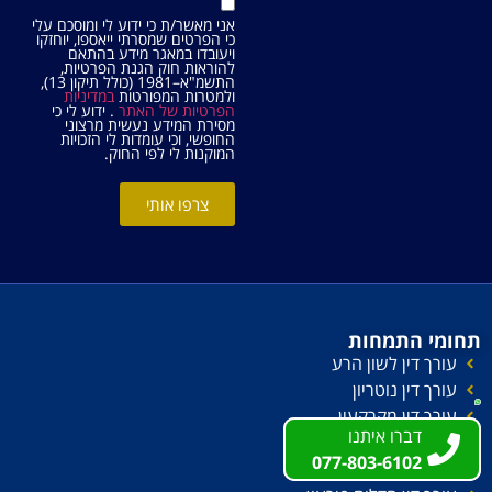
אני מאשר/ת כי ידוע לי ומוסכם עלי
כי הפרטים שמסרתי ייאספו, יוחזקו
ויעובדו במאגר מידע בהתאם
להוראות חוק הגנת הפרטיות,
התשמ"א–1981 (כולל תיקון 13),
ולמטרות המפורטות
במדיניות
הפרטיות של האתר
. ידוע לי כי
מסירת המידע נעשית מרצוני
החופשי, וכי עומדות לי הזכויות
המוקנות לי לפי החוק.
צרפו אותי
תחומי התמחות
עורך דין לשון הרע
עורך דין נוטריון
עורך דין מקרקעין
דברו איתנו
דברו איתנו
עורך דין ליטיגציה
077-803-6102
077-803-6102
עורך דין הוצאה לפועל