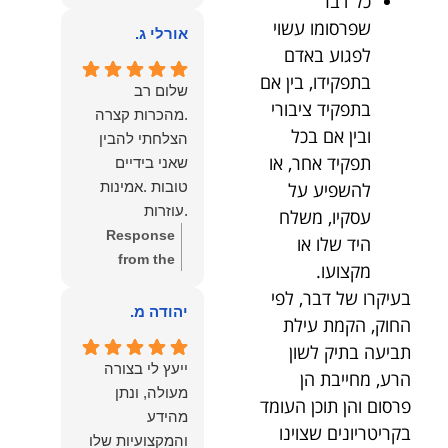
כל דבר
owner:
הכבוד
ממליצה עליו מכל
שפרסומו עשוי
הוא שלנו.
אורלי ג.
הלב לכל מי
לפגוע באדם
שמחפש עורך דין
בתפקידו, בין אם
מקצועי, אמין
שלום רב
בתפקיד ציבורי
ומסור.
.מהכרות קצרה
ובין אם בכל
הצלחתי להבין
תפקיד אחר, או
שאני בידיים
להשפיע על
טובות .אמינות
.עוזרות
עסקיו, משלח
.ומקשיבות .אין לי
Response
היד שלו או
מילים להודות
from the
מקצועו.
לנמרוד בעל
owner:
תודה
בעיקרו של דבר, לפי
העוצמות
רבה על המילים
יהודה מ.
החוק, הקמת עילת
.הוורבליות
המרגשות
תביעה בתיק לשון
.והצגת אמת
והחמות! כיף
ייעץ לי בצורה
הרע, מחייבת הן
.תודה לכם תמיד
גדול לשמוע
מעולה, ונתן
פרסום והן תוכן העומד
תשאירו לי אור
שהרגשת בידיים
מהידע
בעניים .
טובות. בשביל
בקריטריונים שצוינו
והמקצועיות שלו