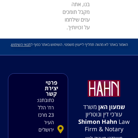
בנו, אתה
מקבל תומכים
עזים שילחמו
על זכויותיך.
האמור באתר לא מהווה תחליף לייעוץ משפטי. השימוש באתר כפוף ל
תנאי השימוש
.
פרטי
יצירת
קשר
כתובתנו:
שמעון האן
משרד
רח' הלל
עורכי דין ונוטריון
23 מרכז
Shimon Hahn
Law
העיר
Firm & Notary
ירושלים