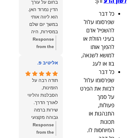
לשון הרע
והן:
בחום על עורך
איתי ותזכו לטוב
לקרוא את
הדין נמרוד האן.
כל דבר
כפי
דברייך. אנו
הוא ליווה אותי
שאתם....תבורכו
מעריכים את
שפרסומו עלול
במשך יום שלם
ברכה והצלחה
האמון שנתת בנו
להשפיל אדם
במסירות, היה
וחיבוק ממני🙂😘
ונמשיך לעמוד
בעיני הזולת או
זמין לכל שאלה,
Response
💓
לצידך וללוות
להפוך אותו
הכווין אותי בכל
from the
אותך במסירות.
שלב והעניק לי
למושא לשנאה,
owner:
הכבוד
מאחלים לך מכל
תחושת ביטחון
הוא שלנו, נעמוד
בוז או לעג
אליטיב פ.
הלב הרבה
לאורך כל
לרשותך
כל דבר
הצלחה, ברכה
התהליך.
ולשירותך בכל
שפרסומו עלול
ובשורות טובות.
תודה רבה על
המקצועיות,
עת גם בהמשך.
שמעון האן
לבזות את הפרט
הזמינות,
הסבלנות,
שמעון האן
משרד עורכי דין
הסבלנות והליווי
על סמך
היסודיות
משרד עורכי דין
ונוטריון
פעולות,
והאכפתיות שלו
ונוטריון
שירות ברמה
התנהגות או
בלטו מהרגע
גבוהה מקצועי
הראשון. הרגשתי
תכונות
ואמין.
Response
שיש לי על מי
המיוחסות לו.
from the
לסמוך, ואני