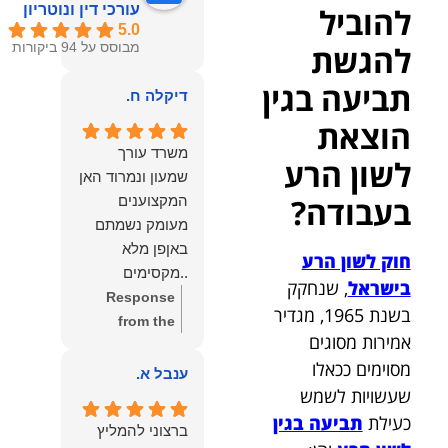
להוביל
עורכי דין ונוטריון
5.0
להגשת
מבוסס על 94 ביקורות
תביעה בגין
דיקלה ח.
הוצאת
משרד עורך
לשון הרע
שמעון ונמרוד האן
בעבודה?
המקצוענים
מעומק נשמתם
באןפן מלא
חוק לשון הרע
..מקסימים
בישראל
, שנחקק
ונעימים אוזן
Response
בשנת 1965, מגדיר
קשבת, ונונתנים
from the
אמירות מסוגים
מליבם באופן
owner:
תודה
מסוימים ככאלו
מלא ואמיתי..שפו
רבה על המילים
ענבל א.
שעשויות לשמש
לכם ותודה
החמות
עליכם..אני
והמרגשות.
כעילת
תביעה בגין
ברצוני להמליץ
שמחה שאתם
שמחנו מאוד