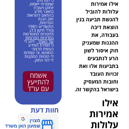
כי הפרטים
אילו אמירות
שמסרתי ייאספו,
יוחזקו ויעובדו
עלולות להוביל
במאגר מידע
בהתאם להוראות
להגשת תביעה בגין
חוק הגנת
הפרטיות,
הוצאת דיבה
התשמ"א–1981
(כולל תיקון 13),
ולמטרות המפורטות
בעבודה, את
במדיניות הפרטיות
של האתר
. ידוע לי
ההגנות שמעניק
כי מסירת המידע
נעשית מרצוני
חוק איסור לשון
החופשי, וכי עומדות
לי הזכויות המוקנות
הרע לנתבעים
לי לפי החוק.
בתביעות אלו ואת
זכויות העובד
אשמח
להתייעץ
וחובות המעסיק
עם עו"ד
בישראל בהקשר זה.
אילו
חוות דעת
אמירות
מצוין
עלולות
שמעון האן משרד