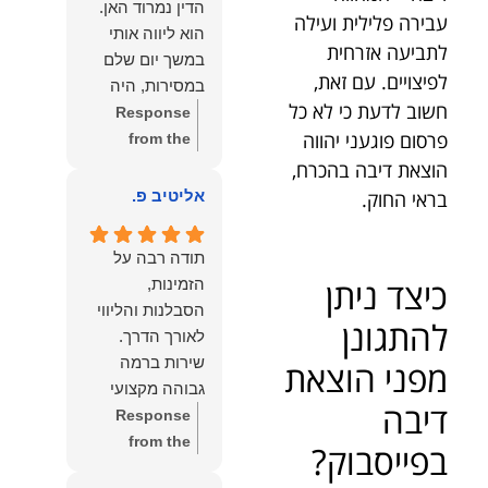
הדין נמרוד האן.
כפי
דברייך. אנו
עבירה פלילית ועילה
הוא ליווה אותי
שאתם....תבורכו
מעריכים את
לתביעה אזרחית
במשך יום שלם
ברכה והצלחה
האמון שנתת בנו
לפיצויים. עם זאת,
במסירות, היה
וחיבוק ממני🙂😘
ונמשיך לעמוד
חשוב לדעת כי לא כל
זמין לכל שאלה,
Response
💓
לצידך וללוות
פרסום פוגעני יהווה
הכווין אותי בכל
from the
אותך במסירות.
שלב והעניק לי
owner:
הכבוד
הוצאת דיבה בהכרח,
מאחלים לך מכל
תחושת ביטחון
הוא שלנו, נעמוד
אליטיב פ.
בראי החוק.
הלב הרבה
לאורך כל
לרשותך
הצלחה, ברכה
התהליך.
ולשירותך בכל
ובשורות טובות.
תודה רבה על
המקצועיות,
עת גם בהמשך.
שמעון האן
כיצד ניתן
הזמינות,
הסבלנות,
שמעון האן
משרד עורכי דין
הסבלנות והליווי
היסודיות
משרד עורכי דין
להתגונן
ונוטריון
והאכפתיות שלו
ונוטריון
שירות ברמה
מפני הוצאת
בלטו מהרגע
גבוהה מקצועי
הראשון. הרגשתי
דיבה
ואמין.
Response
שיש לי על מי
from the
בפייסבוק?
לסמוך, ואני
owner:
הכבוד
ממליצה עליו מכל