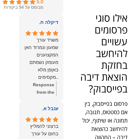
5.0
מבוסס על 94 ביקורות
אילו סוגי
דיקלה ח.
פרסומים
עשויים
משרד עורך
שמעון ונמרוד האן
להיחשב
המקצוענים
בחזקת
מעומק נשמתם
באןפן מלא
הוצאת דיבה
..מקסימים
ונעימים אוזן
בפייסבוק?
Response
קשבת, ונונתנים
from the
מליבם באופן
owner:
תודה
פרסום בפייסבוק, בין
מלא ואמיתי..שפו
רבה על המילים
ענבל א.
אם כסטטוס, תגובה,
לכם ותודה
החמות
תמונה או שיתוף, יכול
עליכם..אני
והמרגשות.
ברצוני להמליץ
להיחשב כהוצאת
שמחה שאתם
שמחנו מאוד
בחום על עורך
דיבה – המהווה
איתי ותזכו לטוב
לקרוא את