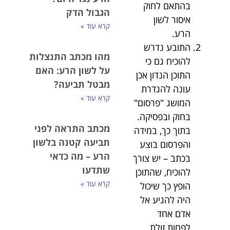
בהתאם לחוק
הגבול הדק
איסור לשון
קרא עוד »
הרע.
התובע נדרש
מהו מכתב התנצלות
להוכיח גם כי
על לשון הרע: האם
התוכן הנדון אכן
מבטל תביעה?
עונה להגדרת
קרא עוד »
המושג "פרסום"
בחוק ובפסיקה.
מכתב התראה לפני
בתוך כך, במידה
תביעה קטנה בלשון
והפרסום בוצע
הרע – מה כדאי
בכתב – יש צורך
שתדעו
להוכיח, שהתוכן
קרא עוד »
הופץ כך שיכול
היה להגיע אל
אדם אחד
לפחות זולת