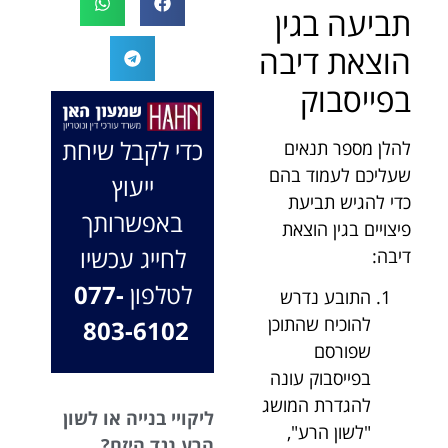
תביעה בגין
המקרה, הוא
במיוחד בתיק לא
החליט לייצג אותי
פשוט, ומאחלים
הוצאת דיבה
בלי לחשוב
לך המון הצלחה
בפייסבוק
פעמיים, הקשיב
בהמשך. תמיד
לי ולקח את התיק
כאן בשבילך.
שלי פרו בונו מכל
בברכה, משרד
כדי לקבל שיחת
להלן מספר תנאים
הלב.
עו"ד שמעון האן
שעליכם לעמוד בהם
ייעוץ
ונוטריון
כדי להגיש תביעת
באפשרותך
פיצויים בגין הוצאת
לחייג עכשיו
דיבה:
לטלפון
077-
התובע נדרש
להוכיח שהתוכן
803-6102
שפורסם
בפייסבוק עונה
להגדרת המושג
ליקויי בנייה או לשון
"לשון הרע",
הרע נגד היזם?