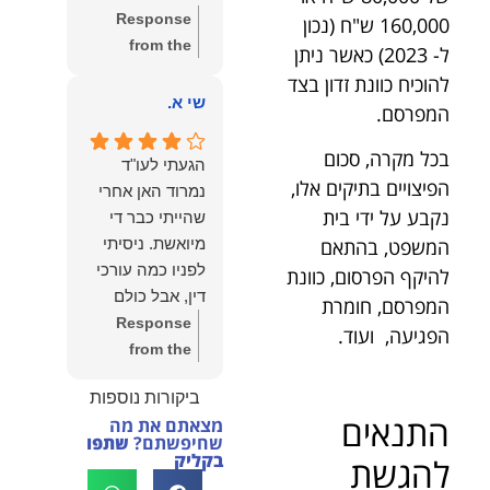
שווה את הכל.
Response
160,000 ש"ח (נכון
נשמח תמיד
from the
ל- 2023) כאשר ניתן
לעמוד לרשותך!
owner:
שלום
להוכיח כוונת זדון בצד
שמעון האן –
יהודה, תודה
שי א.
משרד עורכי דין
המפרסם.
רבה על הפרגון.
ונוטריון
שמחנו מאוד
בכל מקרה, סכום
הגעתי לעו"ד
לשמוע שהייעוץ
הפיצויים בתיקים אלו,
נמרוד האן אחרי
עזר לך ושהיית
נקבע על ידי בית
שהייתי כבר די
מרוצה.
המשפט, בהתאם
מיואשת. ניסיתי
מבחינתנו הוגנות
לפניו כמה עורכי
להיקף הפרסום, כוונת
ומקצועיות הן
דין, אבל כולם
המפרסם, חומרת
מעל הכל. נשמח
נרתעו כי היה
Response
הפגיעה, ועוד.
תמיד לעמוד
מדובר בנושא
from the
לרשותך בהמשך
מורכב ורגיש,
owner:
תודה
הדרך.
ביקורות נוספות
וסירבו לקחת
רבה על המילים
התנאים
מצאתם את מה
אותו.לאחר
החמות ועל
שחיפשתם?
שתפו
שסיפרתי בקצרה
האמון. שמחנו
בקליק
להגשת
לעו"ד נמרוד על
לעמוד לצידך,