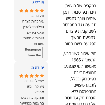
הוא שלנו.
אורלי ג.
הלב לכל מי
במקרים של הוצאת
שמחפש עורך דין
דיבה בפייסבוק, ייתכן
מקצועי, אמין
שלום רב
שיהיה צורך להגיש
ומסור.
.מהכרות קצרה
תביעה נגד המפרסם
הצלחתי להבין
לשם קבלת פיצויים
שאני בידיים
ולמניעת המשך
טובות .אמינות
הפגיעה בשם הטוב.
.עוזרות
.ומקשיבות .אין לי
Response
חוק איסור לשון הרע,
מילים להודות
from the
התשכ"ה 1965,
לנמרוד בעל
owner:
תודה
מאפשר למי שנפגע
העוצמות
רבה על המילים
יהודה מ.
מהוצאת דיבה
.הוורבליות
המרגשות
.והצגת אמת
והחמות! כיף
בפייסבוק ובכלל,
ייעץ לי בצורה
.תודה לכם תמיד
גדול לשמוע
לתבוע פיצויים
מעולה, ונתן
תשאירו לי אור
שהרגשת בידיים
מהמפרסם ללא
מהידע
בעניים .
טובות. בשביל
הוכחת נזק עד סכום
והמקצועיות שלו
הצוות שלנו זה
של 80,000 ש"ח או
בהוגנות מפתיעה!