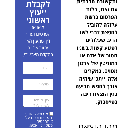
ותקשורת חברתית.
לקבלת
עם זאת, קלות
ייעוץ
הפרסום ברשת
ראשוני
עלולה להוביל
מלאו את
להפצת דברי לשון
הפרטים ועורך
הרע, שעלולים
דין שמעון האן
לפגוע קשות בשמו
יחזור אליכם
בהקדם האפשרי.
הטוב של אדם או
במוניטין של ארגון
מסוים. במקרים
אלה, ייתכן שיהיה
צורך להגיש תביעה
בגין הוצאת דיבה
בפייסבוק.
אני מאשר/ת כי
ידוע לי ומוסכם עלי
כי הפרטים
מהי הוצאת
שמסרתי ייאספו,