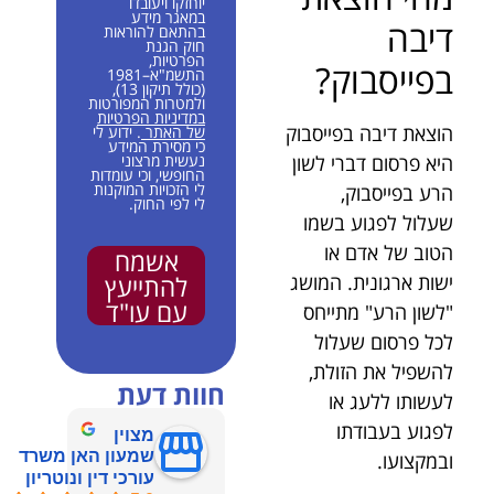
יוחזקו ויעובדו
במאגר מידע
דיבה
בהתאם להוראות
חוק הגנת
הפרטיות,
בפייסבוק?
התשמ"א–1981
(כולל תיקון 13),
ולמטרות המפורטות
במדיניות הפרטיות
הוצאת דיבה בפייסבוק
של האתר
. ידוע לי
כי מסירת המידע
היא פרסום דברי לשון
נעשית מרצוני
החופשי, וכי עומדות
לי הזכויות המוקנות
הרע בפייסבוק,
לי לפי החוק.
שעלול לפגוע בשמו
הטוב של אדם או
אשמח
ישות ארגונית. המושג
להתייעץ
עם עו"ד
"לשון הרע" מתייחס
לכל פרסום שעלול
להשפיל את הזולת,
חוות דעת
לעשותו ללעג או
לפגוע בעבודתו
מצוין
שמעון האן משרד
ובמקצועו.
עורכי דין ונוטריון