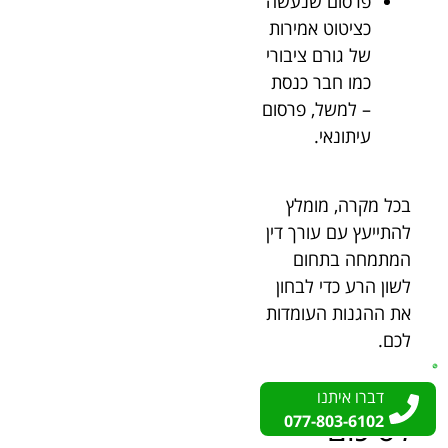
פרסום שנעשה
כציטוט אמירות
של גורם ציבורי
כמו חבר כנסת
– למשל, פרסום
עיתונאי.
בכל מקרה, מומלץ
להתייעץ עם עורך דין
המתמחה בתחום
לשון הרע כדי לבחון
את ההגנות העומדות
לכם.
דברו איתנו
דברו איתנו
לסיכום
077-803-6102
077-803-6102