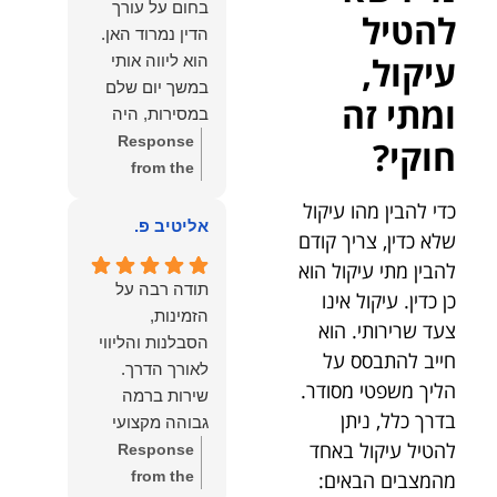
בחום על עורך
להטיל
איתי ותזכו לטוב
לקרוא את
הדין נמרוד האן.
כפי
דברייך. אנו
עיקול,
הוא ליווה אותי
שאתם....תבורכו
מעריכים את
במשך יום שלם
ברכה והצלחה
האמון שנתת בנו
ומתי זה
במסירות, היה
וחיבוק ממני🙂😘
ונמשיך לעמוד
זמין לכל שאלה,
Response
חוקי?
💓
לצידך וללוות
הכווין אותי בכל
from the
אותך במסירות.
שלב והעניק לי
owner:
הכבוד
מאחלים לך מכל
כדי להבין מהו עיקול
תחושת ביטחון
הוא שלנו, נעמוד
אליטיב פ.
הלב הרבה
שלא כדין, צריך קודם
לאורך כל
לרשותך
הצלחה, ברכה
להבין מתי עיקול הוא
התהליך.
ולשירותך בכל
ובשורות טובות.
תודה רבה על
כן כדין. עיקול אינו
המקצועיות,
עת גם בהמשך.
שמעון האן
הזמינות,
הסבלנות,
צעד שרירותי. הוא
שמעון האן
משרד עורכי דין
הסבלנות והליווי
היסודיות
משרד עורכי דין
חייב להתבסס על
ונוטריון
והאכפתיות שלו
ונוטריון
הליך משפטי מסודר.
שירות ברמה
בלטו מהרגע
בדרך כלל, ניתן
גבוהה מקצועי
הראשון. הרגשתי
להטיל עיקול באחד
ואמין.
Response
שיש לי על מי
from the
מהמצבים הבאים:
לסמוך, ואני