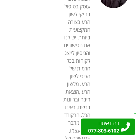
עוסק בטיפול
בתיקי לשון
הרע בצורה
המקצועית
ביותר. יש לנו
את הכישורים
והניסיון לייצג
לקוחות בכל
הרמות של
הליכי לשון
הרע. מלשון
הרע ,הוצאת
דיבה ובריונות
ברשת, ראינו
הכל. הרקורד
שלנו מדבר
דברו איתנו
דברו איתנו
בעד עצמו,
077-803-6102
077-803-6102
עם שורה של