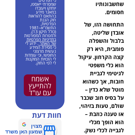
כי הפרטים
שחשבונותיו
שמסרתי ייאספו,
יוחזקו ויעובדו
חסומים.
במאגר מידע
בהתאם להוראות
חוק הגנת
הפרטיות,
התחושה הזו, של
התשמ"א–1981
(כולל תיקון 13),
אובדן שליטה,
ולמטרות המפורטות
במדיניות הפרטיות
בלבול והשפלה
של האתר
. ידוע לי
כי מסירת המידע
פומבית, היא רק
נעשית מרצוני
החופשי, וכי עומדות
קצה הקרחון. עיקול
לי הזכויות המוקנות
לי לפי החוק.
הוא כלי משפטי
לגיטימי לגביית
אשמח
חובות, אך כשהוא
להתייעץ
מוטל שלא כדין –
עם עו"ד
על בסיס חוב שכבר
שולם, טעות בזיהוי,
חוות דעת
או טענה כוזבת –
הוא הופך מכלי
מצוין
לגבייה לכלי נשק.
שמעון האן משרד