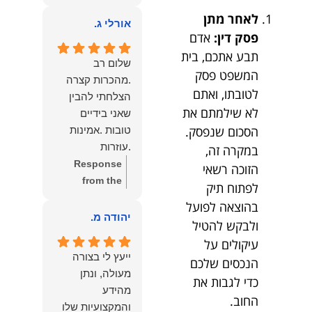
owner:
הכבוד
ממליצה עליו מכל
לאחר מתן
הוא שלנו.
אורלי ג.
הלב לכל מי
פסק דין:
אדם
שמחפש עורך דין
תבע אתכם, בית
מקצועי, אמין
שלום רב
המשפט פסק
ומסור.
.מהכרות קצרה
לטובתו, ואתם
הצלחתי להבין
לא שילמתם את
שאני בידיים
הסכום שנפסק.
טובות .אמינות
.עוזרות
במקרה זה,
.ומקשיבות .אין לי
Response
הזוכה רשאי
מילים להודות
from the
לפתוח תיק
לנמרוד בעל
owner:
תודה
בהוצאה לפועל
העוצמות
רבה על המילים
יהודה מ.
ולבקש להטיל
.הוורבליות
המרגשות
עיקולים על
.והצגת אמת
והחמות! כיף
ייעץ לי בצורה
הנכסים שלכם
.תודה לכם תמיד
גדול לשמוע
מעולה, ונתן
כדי לגבות את
תשאירו לי אור
שהרגשת בידיים
מהידע
בעניים .
טובות. בשביל
החוב.
והמקצועיות שלו