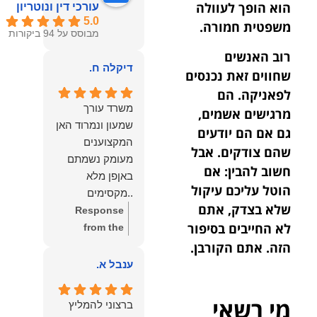
הוא הופך לעוולה
עורכי דין ונוטריון
5.0
משפטית חמורה.
מבוסס על 94 ביקורות
רוב האנשים
דיקלה ח.
שחווים זאת נכנסים
לפאניקה. הם
משרד עורך
מרגישים אשמים,
שמעון ונמרוד האן
גם אם הם יודעים
המקצוענים
שהם צודקים. אבל
מעומק נשמתם
חשוב להבין: אם
באןפן מלא
הוטל עליכם עיקול
..מקסימים
שלא בצדק, אתם
ונעימים אוזן
Response
לא החייבים בסיפור
קשבת, ונונתנים
from the
מליבם באופן
owner:
תודה
הזה. אתם הקורבן.
מלא ואמיתי..שפו
רבה על המילים
ענבל א.
לכם ותודה
החמות
עליכם..אני
והמרגשות.
מי רשאי
ברצוני להמליץ
שמחה שאתם
שמחנו מאוד