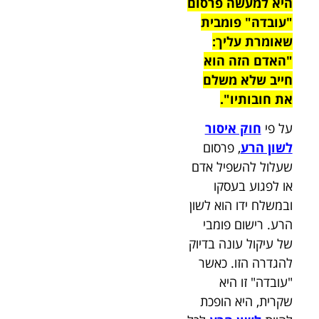
היא למעשה פרסום
"עובדה" פומבית
שאומרת עליך:
"האדם הזה הוא
חייב שלא משלם
את חובותיו".
על פי
חוק איסור
לשון הרע
, פרסום
שעלול להשפיל אדם
או לפגוע בעסקו
ובמשלח ידו הוא לשון
הרע. רישום פומבי
של עיקול עונה בדיוק
להגדרה הזו. כאשר
"עובדה" זו היא
שקרית, היא הופכת