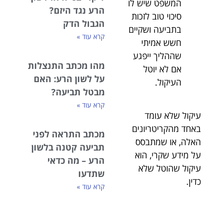
המשפט שיש לו
הרע נגד היזם?
סיכוי טוב לזכות
הגבול הדק
בתביעה ושקיים
קרא עוד »
חשש אמיתי
שההליך ייפגע
מהו מכתב התנצלות
אם לא יוטל
על לשון הרע: האם
העיקול.
מבטל תביעה?
קרא עוד »
עיקול שלא עומד
באחד מהקריטריונים
מכתב התראה לפני
האלה, או שמתבסס
תביעה קטנה בלשון
על מידע שקרי, הוא
הרע – מה כדאי
עיקול שהוטל שלא
שתדעו
כדין.
קרא עוד »