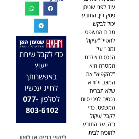
לעו"ד נמרוד על
לעמוד לצידך,
עוד לפני שניתן
המקרה, הוא
במיוחד בתיק לא
פסק דין, התובע
החליט לייצג אותי
פשוט, ומאחלים
יכול לבקש
בלי לחשוב
לך המון הצלחה
מבית המשפט
פעמיים, הקשיב
בהמשך. תמיד
להטיל "עיקול
לי ולקח את התיק
כאן בשבילך.
זמני" על
שלי פרו בונו מכל
בברכה, משרד
כדי לקבל שיחת
הנכסים שלכם.
הלב.
עו"ד שמעון האן
ייעוץ
המטרה היא
ונוטריון
"להקפיא" את
באפשרותך
המצב ולוודא
לחייג עכשיו
שלא תבריחו
לטלפון
077-
נכסים לפני סיום
המשפט. כדי
803-6102
לקבל עיקול
כזה, על התובע
להוכיח לבית
ליקויי בנייה או לשון