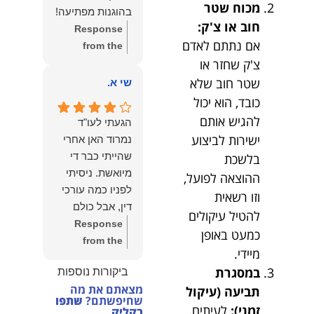
הצוות שלנו זה
מכוח שטר
בהוגנות מפתיעה!
שווה את הכל.
חוב או צ'ק:
Response
נשמח תמיד
אם נתתם לאדם
from the
לעמוד לרשותך!
צ'ק שחזר או
owner:
שלום
שמעון האן –
יהודה, תודה
שטר חוב שלא
שי א.
משרד עורכי דין
רבה על הפרגון.
כובד, הוא יכול
ונוטריון
שמחנו מאוד
להגיש אותם
הגעתי לעו"ד
לשמוע שהייעוץ
ישירות לביצוע
נמרוד האן אחרי
עזר לך ושהיית
שהייתי כבר די
בלשכת
מרוצה.
מיואשת. ניסיתי
ההוצאה לפועל,
מבחינתנו הוגנות
לפניו כמה עורכי
וזו רשאית
ומקצועיות הן
דין, אבל כולם
להטיל עיקולים
מעל הכל. נשמח
נרתעו כי היה
Response
תמיד לעמוד
כמעט באופן
מדובר בנושא
from the
לרשותך בהמשך
מיידי.
מורכב ורגיש,
owner:
תודה
הדרך.
במסגרת
ביקורות נוספות
וסירבו לקחת
רבה על המילים
מצאתם את מה
תביעה (עיקול
אותו.לאחר
החמות ועל
שחיפשתם?
שתפו
שסיפרתי בקצרה
זמני):
לעיתים,
האמון. שמחנו
בקליק