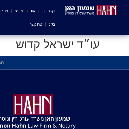
לתוכן
דף הבית
אודות
מה קר
בלוג
צרו קשר
עו״ד ישראל קדוש
הא
שמעון האן
משרד עורכי דין ונוטרי
mon Hahn
Law Firm & Notary