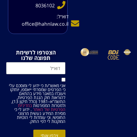
8036102
דוא׳׳ל:
office@hahnlaw.co.il
הצטרפו לרשימת
תפוצה שלנו
אני מאשר/ת כי ידוע לי ומוסכם עלי
כי הפרטים שמסרתי ייאספו, יוחזקו
ויעובדו במאגר מידע בהתאם
להוראות חוק הגנת הפרטיות,
התשמ"א–1981 (כולל תיקון 13),
ולמטרות המפורטות
במדיניות
הפרטיות של האתר
. ידוע לי כי
מסירת המידע נעשית מרצוני
החופשי, וכי עומדות לי הזכויות
המוקנות לי לפי החוק.
צרפו אותי