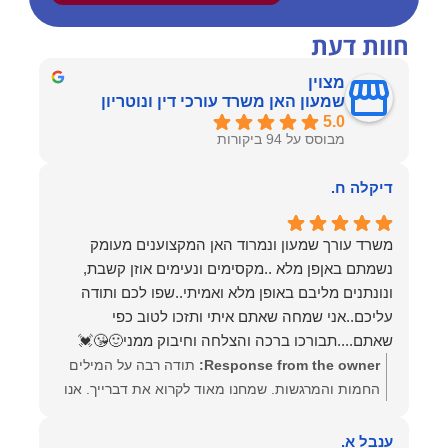
חוות דעת
מצוין
שמעון האן משרד עורכי דין ונוטריון
5.0
מבוסס על 94 ביקורות
דיקלה ח.
משרד עורך שמעון ונמרוד האן המקצוענים מעומק
נשמתם באןפן מלא ..מקסימים ונעימים אוזן קשבת,
ונונתנים מליבם באופן מלא ואמיתי..שפו לכם ותודה
עליכם..אני שמחה שאתם איתי ותזכו לטוב כפי
שאתם....תבורכו ברכה והצלחה וחיבוק ממני🙂😘💓
Response from the owner:
תודה רבה על המילים
החמות והמרגשות. שמחנו מאוד לקרוא את דברייך. אנו
מעריכים את האמון שנתת בנו ונמשיך לעמוד לצידך
וללוות אותך במסירות. מאחלים לך מכל הלב הרבה
ענבל א.