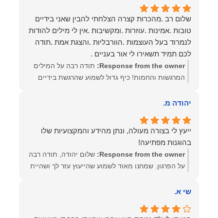
שלום רב .מהכרות קצרה הצלחתי להבין שאני בידיים
טובות .אמינות .עוזרות .ומקשיבות .אין לי מילים להודות
לנמרוד בעל העוצמות .הוורבליות .והצגת אמת .תודה
לכם תמיד תשאירו לי אור בעניים .
Response from the owner:
תודה רבה על המילים
המרגשות והחמות! כיף גדול לשמוע שהרגשת בידיים
טובות. בשביל הצוות שלנו זה שווה את הכל. נשמח
תמיד לעמוד לרשותך! שמעון האן – משרד עורכי דין
יהודה מ.
ונוטריון
ייעץ לי בצורה מעולה, ונתן מהידע והמקצועיות שלו
בהוגנות מפתיעה!
Response from the owner:
שלום יהודה, תודה רבה
על הפרגון. שמחנו מאוד לשמוע שהייעוץ עזר לך ושהיית
מרוצה. מבחינתנו הוגנות ומקצועיות הן מעל הכל. נשמח
תמיד לעמוד לרשותך בהמשך הדרך.
שי א.