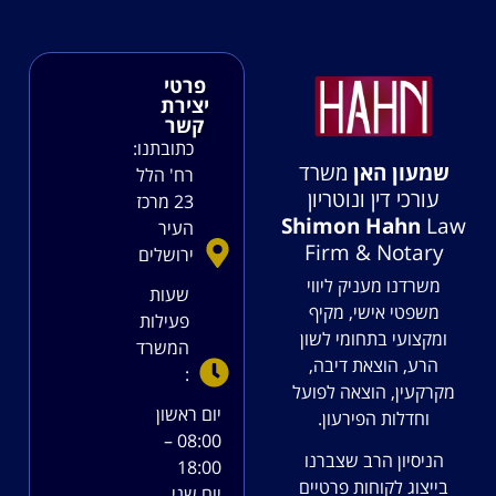
פרטי
יצירת
קשר
כתובתנו:
שמעון האן
משרד
רח' הלל
עורכי דין ונוטריון
23 מרכז
Shimon Hahn
Law
העיר
Firm & Notary
ירושלים
משרדנו מעניק ליווי
שעות
משפטי אישי, מקיף
פעילות
ומקצועי בתחומי לשון
המשרד
הרע, הוצאת דיבה,
:
מקרקעין, הוצאה לפועל
יום ראשון
וחדלות הפירעון.
08:00 –
הניסיון הרב שצברנו
18:00
בייצוג לקוחות פרטיים
יום שני