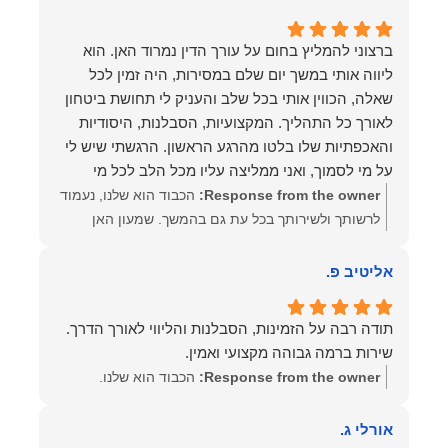
הצלחה, ברכה ובשורות טובות. שמעון האן משרד עורכי
דין ונוטריון
ברצוני להמליץ בחום על עורך הדין נמרוד האן. הוא
ליווה אותי במשך יום שלם במסירות, היה זמין לכל
שאלה, הכווין אותי בכל שלב והעניק לי תחושת ביטחון
לאורך כל התהליך. המקצועיות, הסבלנות, היסודיות
והאכפתיות שלו בלטו מהרגע הראשון. הרגשתי שיש לי
על מי לסמוך, ואני ממליצה עליו מכל הלב לכל מי
שמחפש עורך דין מקצועי, אמין ומסור.
Response from the owner:
הכבוד הוא שלנו, נעמוד
לרשותך ולשירותך בכל עת גם בהמשך. שמעון האן
משרד עורכי דין ונוטריון
אליטיב פ.
שירות ברמה גבוהה מקצועי ואמין.
Response from the owner:
הכבוד הוא שלנו.
אורלי ג.