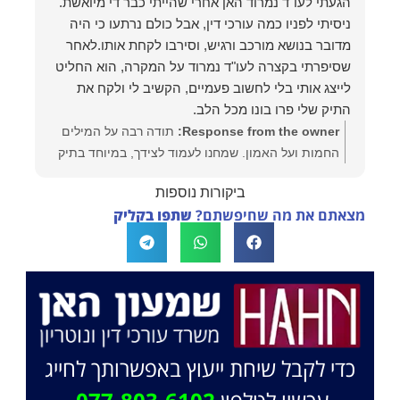
הגעתי לעו"ד נמרוד האן אחרי שהייתי כבר די מיואשת.
ניסיתי לפניו כמה עורכי דין, אבל כולם נרתעו כי היה
מדובר בנושא מורכב ורגיש, וסירבו לקחת אותו.לאחר
שסיפרתי בקצרה לעו"ד נמרוד על המקרה, הוא החליט
לייצג אותי בלי לחשוב פעמיים, הקשיב לי ולקח את
התיק שלי פרו בונו מכל הלב.
Response from the owner:
תודה רבה על המילים
החמות ועל האמון. שמחנו לעמוד לצידך, במיוחד בתיק
לא פשוט, ומאחלים לך המון הצלחה בהמשך. תמיד כאן
ביקורות נוספות
בשבילך. בברכה, משרד עו"ד שמעון האן ונוטריון
מצאתם את מה שחיפשתם?
שתפו בקליק
כדי לקבל שיחת ייעוץ באפשרותך לחייג