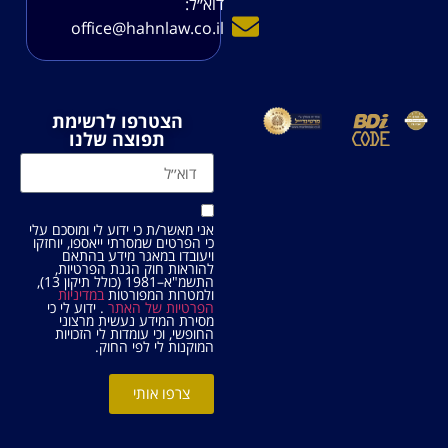
דוא׳׳ל:
office@hahnlaw.co.il
הצטרפו לרשימת
תפוצה שלנו
אני מאשר/ת כי ידוע לי ומוסכם עלי
כי הפרטים שמסרתי ייאספו, יוחזקו
ויעובדו במאגר מידע בהתאם
להוראות חוק הגנת הפרטיות,
התשמ"א–1981 (כולל תיקון 13),
ולמטרות המפורטות
במדיניות
הפרטיות של האתר
. ידוע לי כי
מסירת המידע נעשית מרצוני
החופשי, וכי עומדות לי הזכויות
המוקנות לי לפי החוק.
צרפו אותי