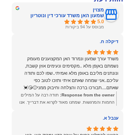
מצוין
שמעון האן משרד עורכי דין ונוטריון
5.0
מבוסס על 94 ביקורות
דיקלה ח.
משרד עורך שמעון ונמרוד האן המקצוענים מעומק
נשמתם באןפן מלא ..מקסימים ונעימים אוזן קשבת,
ונונתנים מליבם באופן מלא ואמיתי..שפו לכם ותודה
עליכם..אני שמחה שאתם איתי ותזכו לטוב כפי
שאתם....תבורכו ברכה והצלחה וחיבוק ממני🙂😘💓
Response from the owner:
תודה רבה על המילים
החמות והמרגשות. שמחנו מאוד לקרוא את דברייך. אנו
מעריכים את האמון שנתת בנו ונמשיך לעמוד לצידך
וללוות אותך במסירות. מאחלים לך מכל הלב הרבה
ענבל א.
הצלחה, ברכה ובשורות טובות. שמעון האן משרד עורכי
דין ונוטריון