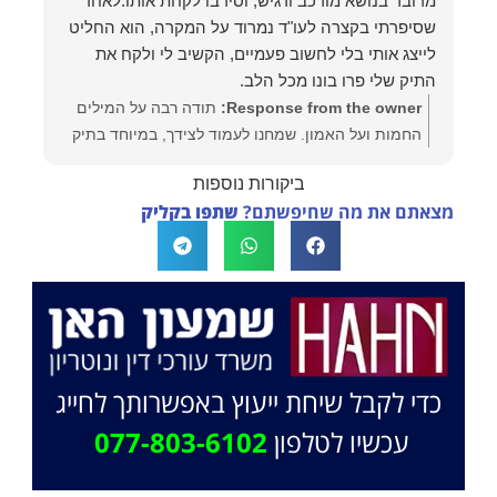
מדובר בנושא מורכב ורגיש, וסירבו לקחת אותו.לאחר
שסיפרתי בקצרה לעו"ד נמרוד על המקרה, הוא החליט
לייצג אותי בלי לחשוב פעמיים, הקשיב לי ולקח את
התיק שלי פרו בונו מכל הלב.
Response from the owner:
תודה רבה על המילים
החמות ועל האמון. שמחנו לעמוד לצידך, במיוחד בתיק
לא פשוט, ומאחלים לך המון הצלחה בהמשך. תמיד כאן
ביקורות נוספות
בשבילך. בברכה, משרד עו"ד שמעון האן ונוטריון
מצאתם את מה שחיפשתם?
שתפו בקליק
כדי לקבל שיחת ייעוץ באפשרותך לחייג
עכשיו לטלפון
077-803-6102