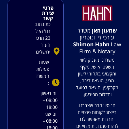
פרטי
יצירת
קשר
כתובתנו:
שמעון האן
משרד
רח' הלל
עורכי דין ונוטריון
23 מרכז
Shimon Hahn
Law
העיר
Firm & Notary
ירושלים
משרדנו מעניק ליווי
שעות
משפטי אישי, מקיף
פעילות
ומקצועי בתחומי לשון
המשרד
הרע, הוצאת דיבה,
:
מקרקעין, הוצאה לפועל
יום ראשון
וחדלות הפירעון.
08:00 –
הניסיון הרב שצברנו
18:00
בייצוג לקוחות פרטיים
יום שני
וחברות מאפשר לנו
08:00 –
לזהות פתרונות מדויקים
18:00