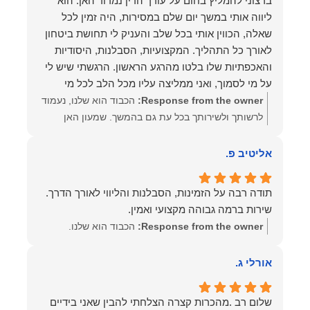
ברצוני להמליץ בחום על עורך הדין נמרוד האן. הוא
ליווה אותי במשך יום שלם במסירות, היה זמין לכל
שאלה, הכווין אותי בכל שלב והעניק לי תחושת ביטחון
לאורך כל התהליך. המקצועיות, הסבלנות, היסודיות
והאכפתיות שלו בלטו מהרגע הראשון. הרגשתי שיש לי
על מי לסמוך, ואני ממליצה עליו מכל הלב לכל מי
שמחפש עורך דין מקצועי, אמין ומסור.
Response from the owner:
הכבוד הוא שלנו, נעמוד
לרשותך ולשירותך בכל עת גם בהמשך. שמעון האן
משרד עורכי דין ונוטריון
אליטיב פ.
שירות ברמה גבוהה מקצועי ואמין.
Response from the owner:
הכבוד הוא שלנו.
אורלי ג.
שלום רב .מהכרות קצרה הצלחתי להבין שאני בידיים