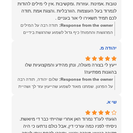
טובות .אמינות .עוזרות .ומקשיבות .אין לי מילים להודות
לנמרוד בעל העוצמות .הוורבליות .והצגת אמת .תודה
לכם תמיד תשאירו לי אור בעניים .
Response from the owner:
תודה רבה על המילים
המרגשות והחמות! כיף גדול לשמוע שהרגשת בידיים
טובות. בשביל הצוות שלנו זה שווה את הכל. נשמח
תמיד לעמוד לרשותך! שמעון האן – משרד עורכי דין
יהודה מ.
ונוטריון
ייעץ לי בצורה מעולה, ונתן מהידע והמקצועיות שלו
בהוגנות מפתיעה!
Response from the owner:
שלום יהודה, תודה רבה
על הפרגון. שמחנו מאוד לשמוע שהייעוץ עזר לך ושהיית
מרוצה. מבחינתנו הוגנות ומקצועיות הן מעל הכל. נשמח
תמיד לעמוד לרשותך בהמשך הדרך.
שי א.
הגעתי לעו"ד נמרוד האן אחרי שהייתי כבר די מיואשת.
ניסיתי לפניו כמה עורכי דין, אבל כולם נרתעו כי היה