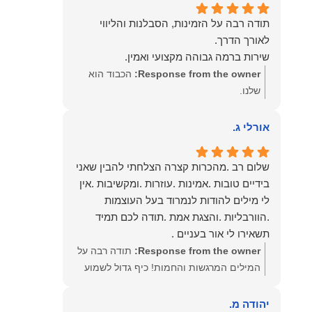
תודה רבה על הזמינות, הסבלנות והליווי
שירות ברמה גבוהה מקצועי ואמין.
Response from the owner:
הכבוד הוא
שלנו.
אורלי ג.
שלום רב .מהכרות קצרה הצלחתי להבין שאני
בידיים טובות .אמינות .עוזרות .ומקשיבות .אין
לי מילים להודות לנמרוד בעל העוצמות
.הוורבליות .והצגת אמת .תודה לכם תמיד
תשאירו לי אור בעניים .
Response from the owner:
תודה רבה על
המילים המרגשות והחמות! כיף גדול לשמוע
שהרגשת בידיים טובות. בשביל הצוות שלנו זה
שווה את הכל. נשמח תמיד לעמוד לרשותך!
יהודה מ.