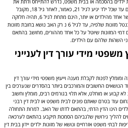
ת ילדים בהסכמה או בבית משפט, נדרש להתייחס ולתת את
הדעת לסכום של דמי המזונות לילדים לאורך כל השנים עד שכל ילד יגיע לגיל 21, כאמור, לאחר גיל 18, מקובל
להפחית בשליש את גובה דמי המזונות. יש לציין שכאשר אחד מהילדים או יותר, הינם מתחת לגיל 6, תהיה חלוקה
לשלוש תקופות תשלום שונות וזאת עקב הלכת שוויון בנטל מזונות שלפיה, עד לגיל 6 נ רק האב נושא בחובת מזונות
 סכום דמי המזונות שיוטל על כל אחד מההורים, מחושב בהתאם
ני השהות שלהם עם הילדים.
 משפטי מידי עורך דין לענייני
 ומומלץ לפנות לקבלת מענה וייעוץ משפטי מידי עורך דין
ד הנושאים החשובים והמורכבים ביותר בהסדרים שנערכים בין
 לא קבוע או מוחלט, אלא תלוי בגורמים רבים, מומלץ וחשוב
בתחום עוד בטרם שאתם פונים לבית משפט או לבית דין רבני
ילדים הינו הדין הדתי, בהתאם לדתו של האב. למרות התחולה
וים להליך גירושין שלגביהם הסמכות תיקבע בהתאם לערכאה
 לבתי משפט אזרחיים ונושא של מזונות ילדים יידון בבית דין