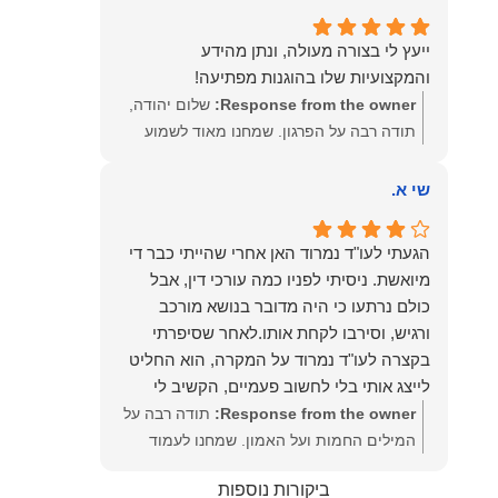
שמעון האן – משרד עורכי דין ונוטריון
ייעץ לי בצורה מעולה, ונתן מהידע
והמקצועיות שלו בהוגנות מפתיעה!
Response from the owner:
שלום יהודה,
תודה רבה על הפרגון. שמחנו מאוד לשמוע
שהייעוץ עזר לך ושהיית מרוצה. מבחינתנו
הוגנות ומקצועיות הן מעל הכל. נשמח תמיד
שי א.
לעמוד לרשותך בהמשך הדרך.
הגעתי לעו"ד נמרוד האן אחרי שהייתי כבר די
מיואשת. ניסיתי לפניו כמה עורכי דין, אבל
כולם נרתעו כי היה מדובר בנושא מורכב
ורגיש, וסירבו לקחת אותו.לאחר שסיפרתי
בקצרה לעו"ד נמרוד על המקרה, הוא החליט
לייצג אותי בלי לחשוב פעמיים, הקשיב לי
ולקח את התיק שלי פרו בונו מכל הלב.
Response from the owner:
תודה רבה על
המילים החמות ועל האמון. שמחנו לעמוד
לצידך, במיוחד בתיק לא פשוט, ומאחלים לך
ביקורות נוספות
המון הצלחה בהמשך. תמיד כאן בשבילך.