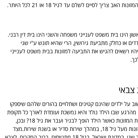
ון הינו בית משפט לענייני משפחה והשני הינו בית דין רבני.
 או כחלק מתביעת גירושין, הרי שהיא תוגש ע"י שני
ם יהיו רשאים להגיש את התביעה למזונות בבית משפט לענייני
כך.
שוב על ילדים שהינם קטינים ושתלויים בהורים שלהם שיספקו
ה מהרגע שבו הילד נולד והיא נמשכת ועומדת לאורך כל תקופת
ההתבגרות שלו.השאלה המורכבת יותר הינה מהי חבות המזונות כאשר הילד הופך לבגיר ועבר את גיל 18? ובכן,
חובת תשלום מזונות עד לגיוס שונה מחובת תשלום מזונות מעל גיל 18, במהלך שירות סדיר או בשנת שירות.מצד
אחד, כבר לא מדובר בילד, אלא באדם בגיר, אולם מצד שני, במדינת ישראל, בגיל 18 מתגייסים, ברוב המקרים, לצבא