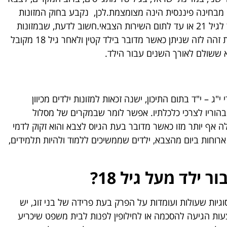
מבחינה פיננסית הינה מצומצמת.לכן, נקבע בחוק המזונות
שקיימת זכאות למזונות גם מעל לגיל 18 שנמשכת עד לגיל 21 או עד לתום השירות הצבאי.חשוב לדעת, שבמזונות
עבור ילד שהינו מעל לגיל 18, לא מדובר בסכום מזונות זהה לזה שניתן כאשר מדובר בילד קטין ולאחר גיל 18 מקובל
 ששולם לאורך השנים עבור הילד.
 – י"ד בתום התיכון, ישנה זכאות למזונות ילדים מכיוון
הוריו לצרכי כלכלתיו. אפשר לומר שבמקרים של מסלול
לה אף יותר מזו כאשר מדובר בעת הגיוס לצבא והוא זקוק לדמי
רוחות ביום מהצבא, ילדים שממשיכים ללמוד ולהיות תלמידים,
 ילד מעל גיל 18?
יות שעולות ועומדות על הפרק בעת פרידה של בני זוג, יש
ות הגיעה להסכמה או לחילופין לפנות לבית משפט שיכריע