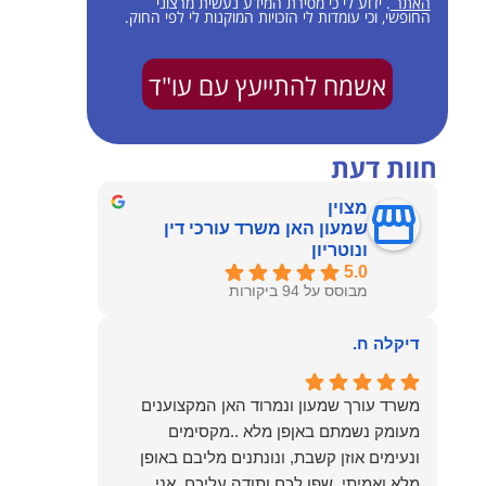
האתר
. ידוע לי כי מסירת המידע נעשית מרצוני
החופשי, וכי עומדות לי הזכויות המוקנות לי לפי החוק.
אשמח להתייעץ עם עו"ד
חוות דעת
מצוין
שמעון האן משרד עורכי דין
ונוטריון
5.0
מבוסס על 94 ביקורות
דיקלה ח.
משרד עורך שמעון ונמרוד האן המקצוענים
מעומק נשמתם באןפן מלא ..מקסימים
ונעימים אוזן קשבת, ונונתנים מליבם באופן
מלא ואמיתי..שפו לכם ותודה עליכם..אני