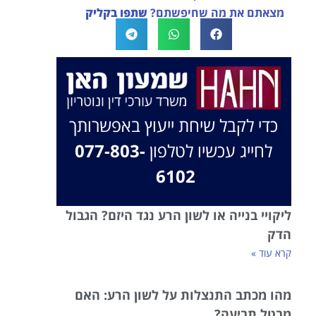
מצאתם את מה שחיפשתם?
שתפו בקליק
בברכה, משרד עו"ד שמעון האן ונוטריון
כדי לקבל שיחת ייעוץ באפשרותך
לחייג עכשיו לטלפון
077-803-
6102
ליקויי בנייה או לשון הרע נגד היזם? הגבול
הדק
קרא עוד »
מהו מכתב התנצלות על לשון הרע: האם
מבטל תביעה?