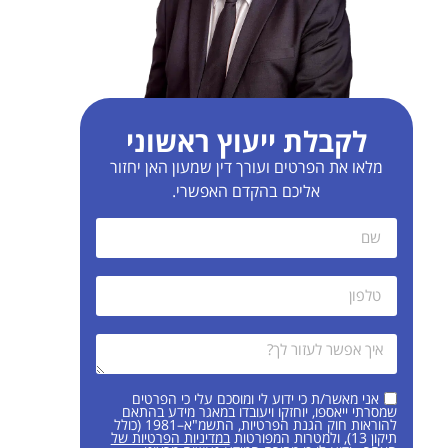
לקבלת ייעוץ ראשוני
מלאו את הפרטים ועורך דין שמעון האן יחזור
אליכם בהקדם האפשרי.
אני מאשר/ת כי ידוע לי ומוסכם עלי כי הפרטים
שמסרתי ייאספו, יוחזקו ויעובדו במאגר מידע בהתאם
להוראות חוק הגנת הפרטיות, התשמ"א–1981 (כולל
תיקון 13), ולמטרות המפורטות
במדיניות הפרטיות של