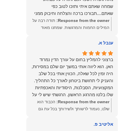
שמחה שאתם איתי ותזכו לטוב כפי
שאתם....תבורכו ברכה והצלחה וחיבוק ממני
🙂😘💓
Response from the owner:
תודה רבה על
המילים החמות והמרגשות. שמחנו מאוד
לקרוא את דברייך. אנו מעריכים את האמון
שנתת בנו ונמשיך לעמוד לצידך וללוות אותך
ענבל א.
במסירות. מאחלים לך מכל הלב הרבה
הצלחה, ברכה ובשורות טובות. שמעון האן
ברצוני להמליץ בחום על עורך הדין נמרוד
משרד עורכי דין ונוטריון
האן. הוא ליווה אותי במשך יום שלם במסירות,
היה זמין לכל שאלה, הכווין אותי בכל שלב
והעניק לי תחושת ביטחון לאורך כל התהליך.
המקצועיות, הסבלנות, היסודיות והאכפתיות
שלו בלטו מהרגע הראשון. הרגשתי שיש לי על
מי לסמוך, ואני ממליצה עליו מכל הלב לכל מי
Response from the owner:
הכבוד הוא
שמחפש עורך דין מקצועי, אמין ומסור.
שלנו, נעמוד לרשותך ולשירותך בכל עת גם
בהמשך. שמעון האן משרד עורכי דין ונוטריון
אליטיב פ.