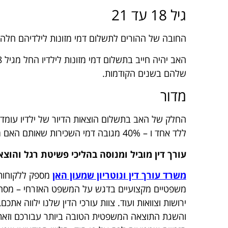
גיל 18 עד 21
החובה של ההורים לתשלום דמי מזונות לילדיהם חלה עד לגיל 18 או עד תום הלימודים בכיתה יב'
שלהם בשנים הקודמות.
מדור
ללד אחד ו – 40% מגובה דמי השכירות שאותם האם משלמת עבור שני ילדים וכך הלאה.
עורך דין מוביל ומנוסה בהליכי פשיטת רגל והוצ
משרד עורך דין ונוטריון שמעון האן
מספק ללקוחותיו
משפטיים מקצועיים בדגש על המשפט האזרחי – מסחרי, 
ירושות וצוואות ועוד. צוות עורכי הדין שלנו ילווה א
והשגת התוצאה המשפטית הטובה ביותר עבורכם וזאת 