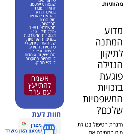
כי הפרטים
מהותיות.
שמסרתי ייאספו,
יוחזקו ויעובדו
במאגר מידע
בהתאם להוראות
חוק הגנת
הפרטיות,
מדוע
התשמ"א–1981
(כולל תיקון 13),
ולמטרות המפורטות
המתנה
במדיניות הפרטיות
של האתר
. ידוע לי
כי מסירת המידע
לתיקון
נעשית מרצוני
החופשי, וכי עומדות
לי הזכויות המוקנות
הנזילה
לי לפי החוק.
פוגעת
אשמח
להתייעץ
בזכויות
עם עו"ד
המשפטיות
שלכם?
חוות דעת
הזנחת הטיפול בנזילת
מצוין
שמעון האן משרד
מים מחמירה את