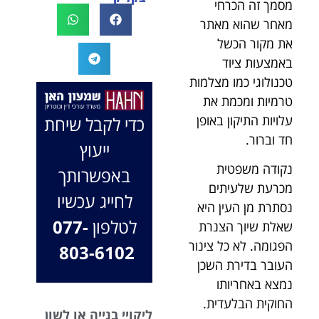
מסמך זה הכרחי
לעו"ד נמרוד על
לעמוד לצידך,
מאחר שהוא מאתר
המקרה, הוא
במיוחד בתיק לא
את מקור הכשל
החליט לייצג אותי
פשוט, ומאחלים
באמצעות ציוד
בלי לחשוב
לך המון הצלחה
פעמיים, הקשיב
טכנולוגי כמו מצלמות
בהמשך. תמיד
לי ולקח את התיק
כאן בשבילך.
טרמיות ומכמת את
שלי פרו בונו מכל
בברכה, משרד
עלויות התיקון באופן
כדי לקבל שיחת
הלב.
עו"ד שמעון האן
חד וברור.
ייעוץ
ונוטריון
נקודה משפטית
באפשרותך
מכרעת שלעיתים
לחייג עכשיו
נסתרת מן העין היא
לטלפון
077-
שאלת שיוך הצנרת
הפגומה. לא כל צינור
803-6102
העובר בדירת השכן
נמצא באחריותו
החוקית הבלעדית.
ליקויי בנייה או לשון