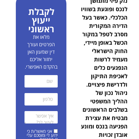
נזק פיזי מתמשך
לנכס ופוגעת בשוויו
לקבלת
הכלכלי. כאשר בעל
ייעוץ
הדירה המקורית
ראשוני
מסרב לטפל במקור
מלאו את
הכשל באופן מיידי,
הפרטים ועורך
החוק הישראלי
דין שמעון האן
מעמיד לרשות
יחזור אליכם
בהקדם האפשרי.
הנפגעים כלים
לאכיפת התיקון
ולדרישת פיצויים.
ניהול נכון של
ההליך המשפטי
בשלבים הראשונים
מבטיח את עצירת
הפגיעה בנכס ומונע
אני מאשר/ת כי
אובדן זכויות
ידוע לי ומוסכם עלי