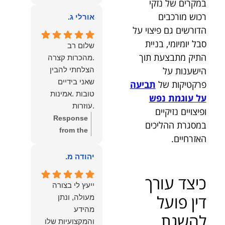
במקרים של נזקי
owner:
הכבוד
ממליצה עליו מכל
רכוש מורכבים
הוא שלנו.
אורלי ג.
הלב לכל מי
הדורשים גם פיצוי על
שמחפש עורך דין
סבל יומיומי, בניית
מקצועי, אמין
שלום רב
התיק מתבצעת תוך
ומסור.
.מהכרות קצרה
הישענות על
הצלחתי להבין
שאני בידיים
פרקטיקות של
תביעה
טובות .אמינות
על עוגמת נפש
.עוזרות
ופיצויים נזיקיים
.ומקשיבות .אין לי
Response
במסגרת ההליכים
מילים להודות
from the
האזרחיים.
לנמרוד בעל
owner:
תודה
העוצמות
רבה על המילים
יהודה מ.
.הוורבליות
המרגשות
כיצד עורך
.והצגת אמת
והחמות! כיף
ייעץ לי בצורה
.תודה לכם תמיד
גדול לשמוע
דין פועל
מעולה, ונתן
תשאירו לי אור
שהרגשת בידיים
מהידע
בעניים .
להשגת
טובות. בשביל
והמקצועיות שלו