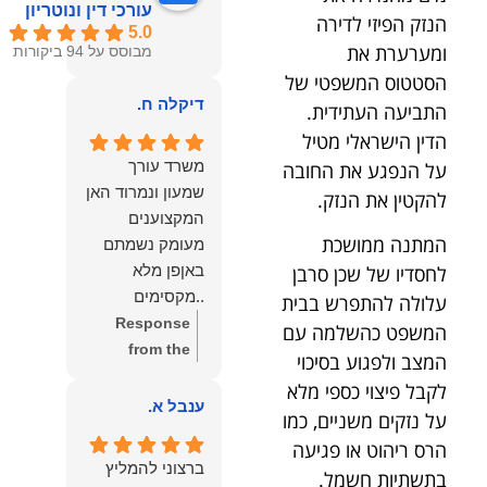
עורכי דין ונוטריון
הנזק הפיזי לדירה
5.0
ומערערת את
מבוסס על 94 ביקורות
הסטטוס המשפטי של
דיקלה ח.
התביעה העתידית.
הדין הישראלי מטיל
משרד עורך
על הנפגע את החובה
שמעון ונמרוד האן
להקטין את הנזק.
המקצוענים
המתנה ממושכת
מעומק נשמתם
לחסדיו של שכן סרבן
באןפן מלא
..מקסימים
עלולה להתפרש בבית
ונעימים אוזן
Response
המשפט כהשלמה עם
קשבת, ונונתנים
from the
המצב ולפגוע בסיכוי
מליבם באופן
owner:
תודה
לקבל פיצוי כספי מלא
מלא ואמיתי..שפו
רבה על המילים
ענבל א.
על נזקים משניים, כמו
לכם ותודה
החמות
הרס ריהוט או פגיעה
עליכם..אני
והמרגשות.
ברצוני להמליץ
בתשתיות חשמל.
שמחה שאתם
שמחנו מאוד