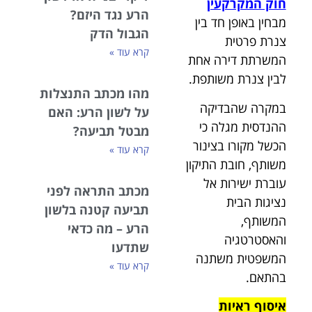
חוק המקרקעין
הרע נגד היזם?
מבחין באופן חד בין
הגבול הדק
צנרת פרטית
קרא עוד »
המשרתת דירה אחת
לבין צנרת משותפת.
מהו מכתב התנצלות
במקרה שהבדיקה
על לשון הרע: האם
ההנדסית מגלה כי
מבטל תביעה?
הכשל מקורו בצינור
קרא עוד »
משותף, חובת התיקון
עוברת ישירות אל
מכתב התראה לפני
נציגות הבית
תביעה קטנה בלשון
המשותף,
הרע – מה כדאי
והאסטרטגיה
שתדעו
המשפטית משתנה
קרא עוד »
בהתאם.
איסוף ראיות