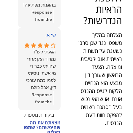
הצוות שלנו זה
בהוגנות מפתיעה!
הראיות
שווה את הכל.
Response
נשמח תמיד
הנדרשות?
from the
לעמוד לרשותך!
owner:
שלום
שמעון האן –
הצלחה בהליך
יהודה, תודה
שי א.
משרד עורכי דין
רבה על הפרגון.
משפטי נגד שכן סרבן
ונוטריון
שמחנו מאוד
נשענת על תשתית
הגעתי לעו"ד
לשמוע שהייעוץ
ראייתית אובייקטיבית
נמרוד האן אחרי
עזר לך ושהיית
ומוצקה. הצעד
שהייתי כבר די
מרוצה.
מיואשת. ניסיתי
הראשון שעורך דין
מבחינתנו הוגנות
לפניו כמה עורכי
מבצע הוא הנחיית
ומקצועיות הן
דין, אבל כולם
הלקוח לגייס מהנדס
מעל הכל. נשמח
נרתעו כי היה
Response
אזרחי או שמאי רכוש
תמיד לעמוד
מדובר בנושא
from the
לרשותך בהמשך
בעל הסמכה רשמית
מורכב ורגיש,
owner:
תודה
הדרך.
להפקת חוות דעת
ביקורות נוספות
וסירבו לקחת
רבה על המילים
הנדסית.
מצאתם את מה
אותו.לאחר
החמות ועל
שחיפשתם?
שתפו
שסיפרתי בקצרה
האמון. שמחנו
בקליק