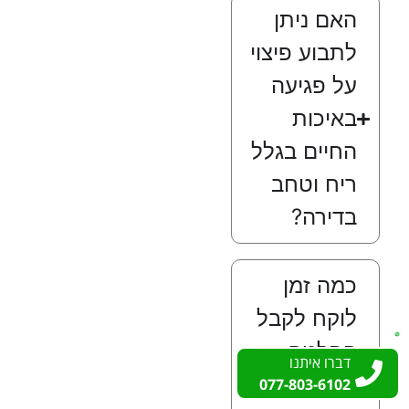
האם ניתן
לתבוע פיצוי
על פגיעה
באיכות
החיים בגלל
ריח וטחב
בדירה?
כמה זמן
לוקח לקבל
החלטה
דברו איתנו
דברו איתנו
משפטית
077-803-6102
077-803-6102