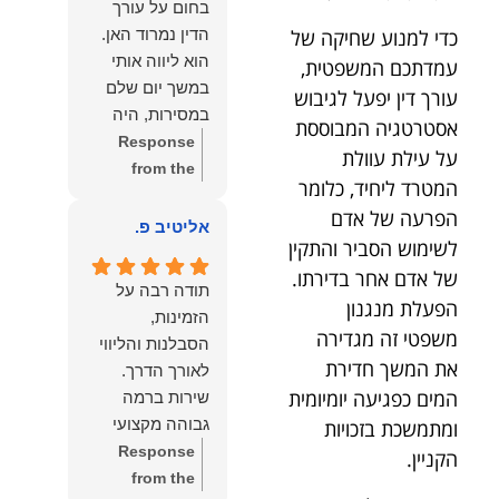
בחום על עורך
איתי ותזכו לטוב
לקרוא את
הדין נמרוד האן.
כדי למנוע שחיקה של
כפי
דברייך. אנו
הוא ליווה אותי
עמדתכם המשפטית,
שאתם....תבורכו
מעריכים את
במשך יום שלם
עורך דין יפעל לגיבוש
ברכה והצלחה
האמון שנתת בנו
במסירות, היה
אסטרטגיה המבוססת
וחיבוק ממני🙂😘
ונמשיך לעמוד
זמין לכל שאלה,
Response
💓
לצידך וללוות
על עילת עוולת
הכווין אותי בכל
from the
אותך במסירות.
המטרד ליחיד, כלומר
שלב והעניק לי
owner:
הכבוד
מאחלים לך מכל
הפרעה של אדם
תחושת ביטחון
הוא שלנו, נעמוד
אליטיב פ.
הלב הרבה
לשימוש הסביר והתקין
לאורך כל
לרשותך
הצלחה, ברכה
התהליך.
של אדם אחר בדירתו.
ולשירותך בכל
ובשורות טובות.
תודה רבה על
המקצועיות,
עת גם בהמשך.
הפעלת מנגנון
שמעון האן
הזמינות,
הסבלנות,
שמעון האן
משפטי זה מגדירה
משרד עורכי דין
הסבלנות והליווי
היסודיות
משרד עורכי דין
את המשך חדירת
ונוטריון
והאכפתיות שלו
ונוטריון
המים כפגיעה יומיומית
שירות ברמה
בלטו מהרגע
גבוהה מקצועי
ומתמשכת בזכויות
הראשון. הרגשתי
ואמין.
Response
הקניין.
שיש לי על מי
from the
לסמוך, ואני