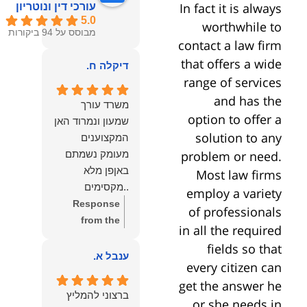
In fact it is always
עורכי דין ונוטריון
5.0
worthwhile to
מבוסס על 94 ביקורות
contact a law firm
that offers a wide
דיקלה ח.
range of services
and has the
משרד עורך
option to offer a
שמעון ונמרוד האן
solution to any
המקצוענים
problem or need.
מעומק נשמתם
באןפן מלא
Most law firms
..מקסימים
employ a variety
ונעימים אוזן
Response
of professionals
קשבת, ונונתנים
from the
in all the required
מליבם באופן
owner:
תודה
fields so that
מלא ואמיתי..שפו
רבה על המילים
ענבל א.
every citizen can
לכם ותודה
החמות
get the answer he
עליכם..אני
והמרגשות.
ברצוני להמליץ
or she needs in
שמחה שאתם
שמחנו מאוד