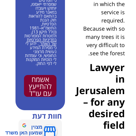
כי הפרטים
in which the
שמסרתי ייאספו,
יוחזקו ויעובדו
service is
במאגר מידע
בהתאם להוראות
required.
חוק הגנת
הפרטיות,
Because with so
התשמ"א–1981
(כולל תיקון 13),
ולמטרות המפורטות
many trees it is
במדיניות הפרטיות
של האתר
. ידוע לי
very difficult to
כי מסירת המידע
נעשית מרצוני
see the forest.
החופשי, וכי עומדות
לי הזכויות המוקנות
לי לפי החוק.
Lawyer
in
אשמח
להתייעץ
Jerusalem
עם עו"ד
– for any
desired
חוות דעת
field
מצוין
שמעון האן משרד