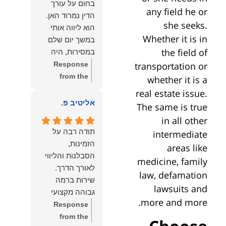
בחום על עורך
איתי ותזכו לטוב
לקרוא את
any field he or
הדין נמרוד האן.
כפי
דברייך. אנו
she seeks.
הוא ליווה אותי
שאתם....תבורכו
מעריכים את
Whether it is in
במשך יום שלם
ברכה והצלחה
האמון שנתת בנו
the field of
במסירות, היה
וחיבוק ממני🙂😘
ונמשיך לעמוד
זמין לכל שאלה,
Response
transportation or
💓
לצידך וללוות
הכווין אותי בכל
from the
whether it is a
אותך במסירות.
שלב והעניק לי
owner:
הכבוד
real estate issue.
מאחלים לך מכל
תחושת ביטחון
הוא שלנו, נעמוד
אליטיב פ.
The same is true
הלב הרבה
לאורך כל
לרשותך
הצלחה, ברכה
in all other
התהליך.
ולשירותך בכל
ובשורות טובות.
תודה רבה על
intermediate
המקצועיות,
עת גם בהמשך.
שמעון האן
הזמינות,
areas like
הסבלנות,
שמעון האן
משרד עורכי דין
הסבלנות והליווי
medicine, family
היסודיות
משרד עורכי דין
ונוטריון
והאכפתיות שלו
law, defamation
ונוטריון
שירות ברמה
בלטו מהרגע
lawsuits and
גבוהה מקצועי
הראשון. הרגשתי
more and more.
ואמין.
Response
שיש לי על מי
from the
לסמוך, ואני