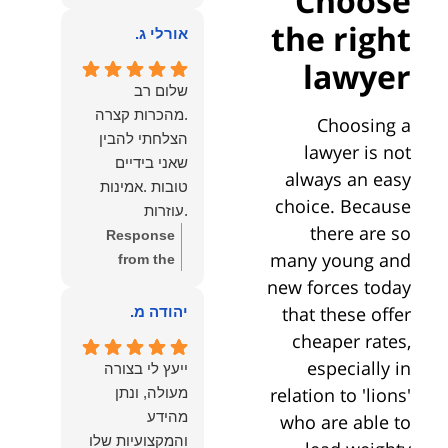
Choose
owner:
הכבוד
ממליצה עליו מכל
the right
הוא שלנו.
אורלי ג.
הלב לכל מי
שמחפש עורך דין
lawyer
מקצועי, אמין
שלום רב
ומסור.
.מהכרות קצרה
Choosing a
הצלחתי להבין
lawyer is not
שאני בידיים
always an easy
טובות .אמינות
choice. Because
.עוזרות
there are so
.ומקשיבות .אין לי
Response
many young and
מילים להודות
from the
לנמרוד בעל
new forces today
owner:
תודה
העוצמות
רבה על המילים
that these offer
יהודה מ.
.הוורבליות
המרגשות
cheaper rates,
.והצגת אמת
והחמות! כיף
especially in
ייעץ לי בצורה
.תודה לכם תמיד
גדול לשמוע
relation to 'lions'
מעולה, ונתן
תשאירו לי אור
שהרגשת בידיים
מהידע
who are able to
בעניים .
טובות. בשביל
והמקצועיות שלו