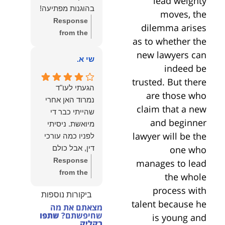
lead weighty
הצוות שלנו זה
בהוגנות מפתיעה!
moves, the
שווה את הכל.
Response
dilemma arises
נשמח תמיד
from the
לעמוד לרשותך!
as to whether the
owner:
שלום
שמעון האן –
new lawyers can
יהודה, תודה
שי א.
משרד עורכי דין
indeed be
רבה על הפרגון.
ונוטריון
trusted. But there
שמחנו מאוד
הגעתי לעו"ד
לשמוע שהייעוץ
are those who
נמרוד האן אחרי
עזר לך ושהיית
claim that a new
שהייתי כבר די
מרוצה.
and beginner
מיואשת. ניסיתי
מבחינתנו הוגנות
lawyer will be the
לפניו כמה עורכי
ומקצועיות הן
one who
דין, אבל כולם
מעל הכל. נשמח
נרתעו כי היה
Response
manages to lead
תמיד לעמוד
מדובר בנושא
from the
the whole
לרשותך בהמשך
מורכב ורגיש,
owner:
תודה
process with
הדרך.
ביקורות נוספות
וסירבו לקחת
רבה על המילים
talent because he
מצאתם את מה
אותו.לאחר
החמות ועל
שחיפשתם?
שתפו
is young and
שסיפרתי בקצרה
האמון. שמחנו
בקליק