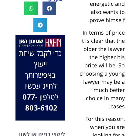
energetic and
לעו"ד נמרוד על
לעמוד לצידך,
also wants to
המקרה, הוא
במיוחד בתיק לא
prove himself.
החליט לייצג אותי
פשוט, ומאחלים
בלי לחשוב
לך המון הצלחה
In terms of price
פעמיים, הקשיב
בהמשך. תמיד
it is clear that the
לי ולקח את התיק
כאן בשבילך.
older the lawyer
שלי פרו בונו מכל
בברכה, משרד
כדי לקבל שיחת
הלב.
עו"ד שמעון האן
the higher his
ייעוץ
ונוטריון
price will be. So
באפשרותך
choosing a young
lawyer may be a
לחייג עכשיו
much better
לטלפון
077-
choice in many
803-6102
cases.
For this reason,
when you are
ליקויי בנייה או לשון
looking for a