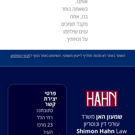
אותנו.
כשאתה בוחר
בנו, אתה
מקבל תומכים
עזים שילחמו
על זכויותיך.
האמור באתר לא מהווה תחליף לייעוץ משפטי. השימוש באתר כפוף ל
תנאי השימוש
.
פרטי
יצירת
קשר
כתובתנו:
שמעון האן
משרד
רח' הלל
עורכי דין ונוטריון
23 מרכז
Shimon Hahn
Law
העיר