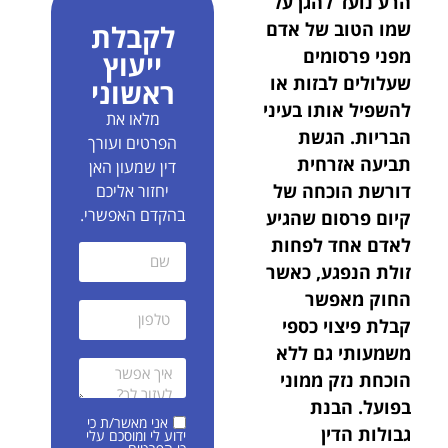
הרע נועד להגן על
שמו הטוב של אדם
לקבלת
מפני פרסומים
ייעוץ
שעלולים לבזות או
ראשוני
להשפיל אותו בעיני
מלאו את
הבריות. הגשת
הפרטים ועורך
תביעה אזרחית
דין שמעון האן
דורשת הוכחה של
יחזור אליכם
בהקדם האפשרי.
קיום פרסום שהגיע
לאדם אחד לפחות
זולת הנפגע, כאשר
החוק מאפשר
קבלת פיצוי כספי
משמעותי גם ללא
הוכחת נזק ממוני
בפועל. הבנת
אני מאשר/ת כי
גבולות הדין
ידוע לי ומוסכם עלי