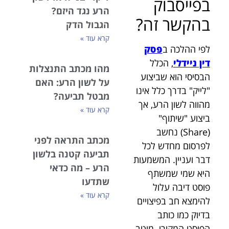
בפייסבוק
הרע נגד היזם?
בהקשר זה?
הגבול הדק
קרא עוד »
לפי ההלכה ב
פסק
דין ניידלי
, הכלל
מהו מכתב התנצלות
הבסיסי הוא שביצוע
על לשון הרע: האם
"לייק" בדרך כלל אינו
מבטל תביעה?
מהווה לשון הרע, אך
קרא עוד »
ביצוע "שיתוף"
(Share) נחשב
מכתב התראה לפני
לפרסום מחדש לכל
תביעה קטנה בלשון
דבר ועניין. המשמעות
הרע – מה כדאי
היא שמי שמשתף
שתדעו
פוסט דיבה עלול
קרא עוד »
להימצא חב בפיצויים
בדיוק כמו כותב
הפוסט המקורי. מוטב