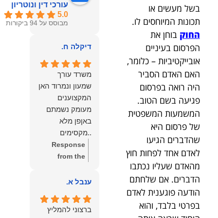
עורכי דין ונוטריון
בשל מעשים או
5.0
תכונות המיוחסים לו.
מבוסס על 94 ביקורות
החוק
בוחן את
הפרסום בעיניים
דיקלה ח.
אובייקטיביות – כלומר,
האם האדם הסביר
משרד עורך
היה רואה בפרסום
שמעון ונמרוד האן
המקצוענים
פגיעה בשם הטוב.
מעומק נשמתם
המשמעות המשפטית
באןפן מלא
של פרסום היא
..מקסימים
שהדברים הגיעו
ונעימים אוזן
Response
לאדם אחד לפחות חוץ
קשבת, ונונתנים
from the
מהאדם שעליו נכתבו
מליבם באופן
owner:
תודה
הדברים. אם שלחתם
מלא ואמיתי..שפו
רבה על המילים
ענבל א.
הודעה פוגענית לאדם
לכם ותודה
החמות
עליכם..אני
והמרגשות.
בפרטי בלבד, והוא
ברצוני להמליץ
שמחה שאתם
שמחנו מאוד