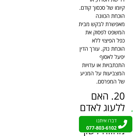
קיומו של סכסוך קודם.
הוכחת הכוונה
מאפשרת לבקש מבית
המשפט לפסוק את
כפל הפיצוי ללא
הוכחת נזק. עורך הדין
יפעל לאסוף
התכתבויות או עדויות
המצביעות על המניע
של המפרסם.
20. האם
ללעוג לאדם
בשל מראהו
דברו איתנו
דברו איתנו
מהווה לשון
077-803-6102
077-803-6102