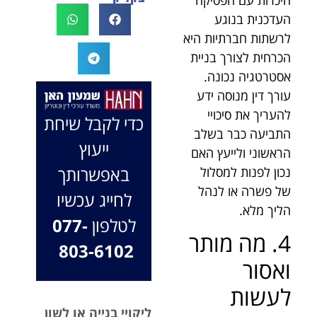
לעו"ד נמרוד על
לעמוד לצידך,
העדכנית בנוגע
המקרה, הוא
במיוחד בתיק לא
לרשתות חברתיות היא
החליט לייצג אותי
פשוט, ומאחלים
הכרחית לצורך בניית
בלי לחשוב
לך המון הצלחה
אסטרטגיה נכונה.
פעמיים, הקשיב
בהמשך. תמיד
עורך דין מנוסה ידע
לי ולקח את התיק
כאן בשבילך.
להעריך את סיכויי
שלי פרו בונו מכל
בברכה, משרד
כדי לקבל שיחת
הלב.
עו"ד שמעון האן
התביעה כבר בשלב
ייעוץ
ונוטריון
הראשוני ולייעץ האם
באפשרותך
נכון לפנות למסלול
של פשרה או לנהל
לחייג עכשיו
הליך מלא.
לטלפון
077-
4. מה מותר
803-6102
ואסור
לעשות
ליקויי בנייה או לשון