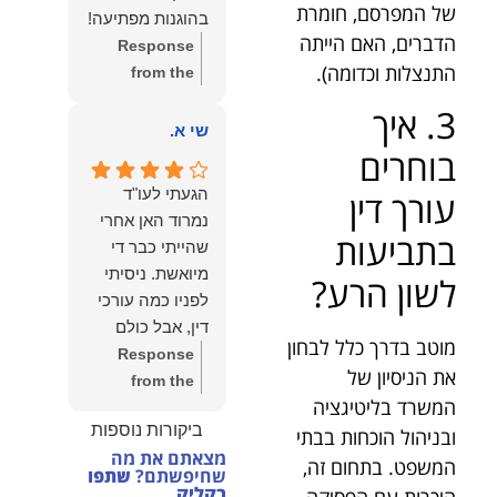
הצוות שלנו זה
של המפרסם, חומרת
בהוגנות מפתיעה!
שווה את הכל.
הדברים, האם הייתה
Response
נשמח תמיד
התנצלות וכדומה).
from the
לעמוד לרשותך!
owner:
שלום
3. איך
שמעון האן –
יהודה, תודה
שי א.
משרד עורכי דין
בוחרים
רבה על הפרגון.
ונוטריון
שמחנו מאוד
הגעתי לעו"ד
עורך דין
לשמוע שהייעוץ
נמרוד האן אחרי
עזר לך ושהיית
בתביעות
שהייתי כבר די
מרוצה.
מיואשת. ניסיתי
לשון הרע?
מבחינתנו הוגנות
לפניו כמה עורכי
ומקצועיות הן
דין, אבל כולם
מעל הכל. נשמח
מוטב בדרך כלל לבחון
נרתעו כי היה
Response
תמיד לעמוד
את הניסיון של
מדובר בנושא
from the
לרשותך בהמשך
המשרד בליטיגציה
מורכב ורגיש,
owner:
תודה
הדרך.
ביקורות נוספות
ובניהול הוכחות בבתי
וסירבו לקחת
רבה על המילים
מצאתם את מה
אותו.לאחר
החמות ועל
המשפט. בתחום זה,
שחיפשתם?
שתפו
שסיפרתי בקצרה
האמון. שמחנו
בקליק
היכרות עם הפסיקה