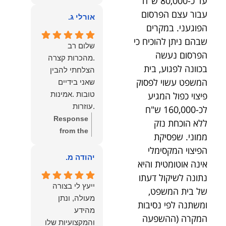
עד כ-80,000 ש"ח
owner:
הכבוד
ממליצה עליו מכל
עבור עצם הפרסום
הוא שלנו.
אורלי ג.
הלב לכל מי
הפוגעני. במקרים
שמחפש עורך דין
שבהם ניתן להוכיח כי
מקצועי, אמין
שלום רב
הפרסום נעשה
ומסור.
.מהכרות קצרה
בכוונה לפגוע, בית
הצלחתי להבין
המשפט עשוי לפסוק
שאני בידיים
פיצוי כפול המגיע
טובות .אמינות
.עוזרות
לכ-160,000 ש"ח
.ומקשיבות .אין לי
Response
ללא הוכחת נזק
מילים להודות
from the
ממוני. שפסיקת
לנמרוד בעל
owner:
תודה
הפיצוי המקסימלי
העוצמות
רבה על המילים
יהודה מ.
אינה אוטומטית והיא
.הוורבליות
המרגשות
נתונה לשיקול דעתו
.והצגת אמת
והחמות! כיף
ייעץ לי בצורה
של בית המשפט,
.תודה לכם תמיד
גדול לשמוע
מעולה, ונתן
ומשתנה לפי נסיבות
תשאירו לי אור
שהרגשת בידיים
מהידע
בעניים .
טובות. בשביל
המקרה (ההשפעה
והמקצועיות שלו