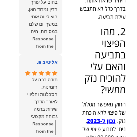
היחיד שראה אותה,
בחום על עורך
איתי ותזכו לטוב
לקרוא את
בדרך כלל לא תתגבש
הדין נמרוד האן.
כפי
דברייך. אנו
עילת תביעה.
הוא ליווה אותי
שאתם....תבורכו
מעריכים את
במשך יום שלם
ברכה והצלחה
2. מהו
האמון שנתת בנו
במסירות, היה
וחיבוק ממני🙂😘
ונמשיך לעמוד
זמין לכל שאלה,
הפיצוי
Response
💓
לצידך וללוות
הכווין אותי בכל
from the
אותך במסירות.
בתביעה
שלב והעניק לי
owner:
הכבוד
מאחלים לך מכל
תחושת ביטחון
הוא שלנו, נעמוד
והאם עלי
אליטיב פ.
הלב הרבה
לאורך כל
לרשותך
הצלחה, ברכה
להוכיח נזק
התהליך.
ולשירותך בכל
ובשורות טובות.
תודה רבה על
המקצועיות,
עת גם בהמשך.
ממשי?
שמעון האן
הזמינות,
הסבלנות,
שמעון האן
משרד עורכי דין
הסבלנות והליווי
היסודיות
משרד עורכי דין
ונוטריון
החוק מאפשר מסלול
והאכפתיות שלו
ונוטריון
שירות ברמה
של פיצוי ללא הוכחת
בלטו מהרגע
גבוהה מקצועי
הראשון. הרגשתי
נזק.
נכון ל-2023
,
ואמין.
Response
שיש לי על מי
ניתן לתבוע פיצוי של
from the
לסמוך, ואני