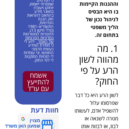
כי הפרטים
וההגנות הקיימות
שמסרתי ייאספו,
יוחזקו ויעובדו
בו היא הבסיס
במאגר מידע
בהתאם להוראות
לניהול נכון של
חוק הגנת
הפרטיות,
הליך משפטי
התשמ"א–1981
(כולל תיקון 13),
ולמטרות המפורטות
בתחום זה.
במדיניות הפרטיות
של האתר
. ידוע לי
1. מה
כי מסירת המידע
נעשית מרצוני
החופשי, וכי עומדות
מהווה לשון
לי הזכויות המוקנות
לי לפי החוק.
הרע על פי
אשמח
החוק?
להתייעץ
עם עו"ד
לשון הרע היא כל דבר
שפרסומו עלול
חוות דעת
להשפיל אדם, לעשותו
מטרה לשנאה או
מצוין
לבוז, או לבזות אותו
שמעון האן משרד