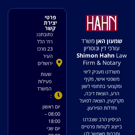
פרטי
יצירת
קשר
כתובתנו:
שמעון האן
משרד
רח' הלל
עורכי דין ונוטריון
23 מרכז
Shimon Hahn
Law
העיר
Firm & Notary
ירושלים
משרדנו מעניק ליווי
שעות
משפטי אישי, מקיף
פעילות
ומקצועי בתחומי לשון
המשרד
הרע, הוצאת דיבה,
:
מקרקעין, הוצאה לפועל
יום ראשון
וחדלות הפירעון.
08:00 –
הניסיון הרב שצברנו
18:00
בייצוג לקוחות פרטיים
יום שני
וחברות מאפשר לנו