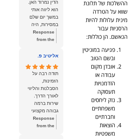
הדין נמרוד האן.
ההשלכות של תלונת
כפי
דברייך. אנו
הוא ליווה אותי
שווא על הטרדה
שאתם....תבורכו
מעריכים את
במשך יום שלם
מינית עלולות להיות
ברכה והצלחה
האמון שנתת בנו
במסירות, היה
הרסניות עבור
וחיבוק ממני🙂😘
ונמשיך לעמוד
זמין לכל שאלה,
Response
💓
לצידך וללוות
הנאשם. הן כוללות:
הכווין אותי בכל
from the
אותך במסירות.
שלב והעניק לי
owner:
הכבוד
פגיעה במוניטין
מאחלים לך מכל
תחושת ביטחון
הוא שלנו, נעמוד
אליטיב פ.
ובשם הטוב
הלב הרבה
לאורך כל
לרשותך
הצלחה, ברכה
אובדן מקום
התהליך.
ולשירותך בכל
ובשורות טובות.
תודה רבה על
עבודה או
המקצועיות,
עת גם בהמשך.
שמעון האן
הזמינות,
הזדמנויות
הסבלנות,
שמעון האן
משרד עורכי דין
הסבלנות והליווי
תעסוקה
היסודיות
משרד עורכי דין
ונוטריון
נזק ליחסים
והאכפתיות שלו
ונוטריון
שירות ברמה
בלטו מהרגע
משפחתיים
גבוהה מקצועי
הראשון. הרגשתי
וחברתיים
ואמין.
Response
שיש לי על מי
הוצאות
from the
לסמוך, ואני
משפטיות
owner:
הכבוד
ממליצה עליו מכל