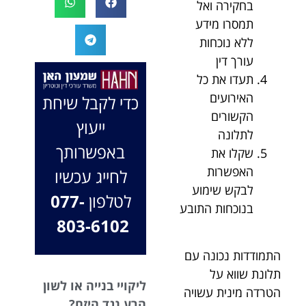
בחקירה ואל
המקרה, הוא
במיוחד בתיק לא
תמסרו מידע
החליט לייצג אותי
פשוט, ומאחלים
ללא נוכחות
בלי לחשוב
לך המון הצלחה
עורך דין
פעמיים, הקשיב
בהמשך. תמיד
לי ולקח את התיק
כאן בשבילך.
תעדו את כל
שלי פרו בונו מכל
בברכה, משרד
האירועים
כדי לקבל שיחת
הלב.
עו"ד שמעון האן
הקשורים
ייעוץ
ונוטריון
לתלונה
באפשרותך
שקלו את
האפשרות
לחייג עכשיו
לבקש שימוע
לטלפון
077-
בנוכחות התובע
803-6102
התמודדות נכונה עם
תלונת שווא על
ליקויי בנייה או לשון
הטרדה מינית עשויה
הרע נגד היזם?