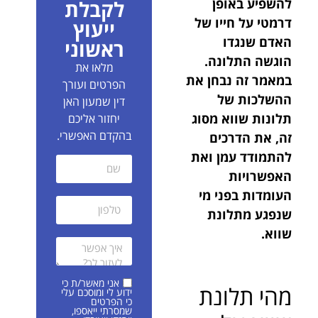
להשפיע באופן
לקבלת
דרמטי על חייו של
ייעוץ
האדם שנגדו
ראשוני
הוגשה התלונה.
מלאו את
במאמר זה נבחן את
הפרטים ועורך
ההשלכות של
דין שמעון האן
תלונות שווא מסוג
יחזור אליכם
בהקדם האפשרי.
זה, את הדרכים
להתמודד עמן ואת
האפשרויות
העומדות בפני מי
שנפגע מתלונת
שווא.
אני מאשר/ת כי
מהי תלונת
ידוע לי ומוסכם עלי
כי הפרטים
שמסרתי ייאספו,