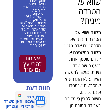
שווא על
יוחזקו ויעובדו
במאגר מידע
בהתאם להוראות
הטרדה
חוק הגנת
הפרטיות,
התשמ"א–1981
מינית?
(כולל תיקון 13),
ולמטרות המפורטות
במדיניות הפרטיות
של האתר
. ידוע לי
תלונת שווא על
כי מסירת המידע
נעשית מרצוני
הטרדה מינית היא
החופשי, וכי עומדות
לי הזכויות המוקנות
מקרה שבו אדם מגיש
לי לפי החוק.
תלונה במשטרה או
אשמח
לגורם מוסמך אחר,
להתייעץ
בטענה שהוטרד
עם עו"ד
מינית, כאשר למעשה
האירוע לא התרחש או
שהפרטים שנמסרו
חוות דעת
אינם נכונים.
מצוין
חשוב להבין כי מדובר
שמעון האן משרד
בעבירה חמורה הן
עורכי דין ונוטריון