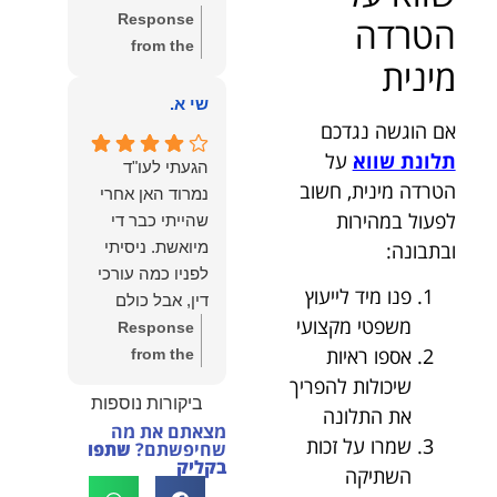
שווה את הכל.
Response
הטרדה
נשמח תמיד
from the
לעמוד לרשותך!
מינית
owner:
שלום
שמעון האן –
יהודה, תודה
שי א.
משרד עורכי דין
רבה על הפרגון.
אם הוגשה נגדכם
ונוטריון
שמחנו מאוד
תלונת שווא
על
הגעתי לעו"ד
לשמוע שהייעוץ
הטרדה מינית, חשוב
נמרוד האן אחרי
עזר לך ושהיית
לפעול במהירות
שהייתי כבר די
מרוצה.
ובתבונה:
מיואשת. ניסיתי
מבחינתנו הוגנות
לפניו כמה עורכי
ומקצועיות הן
פנו מיד לייעוץ
דין, אבל כולם
מעל הכל. נשמח
משפטי מקצועי
נרתעו כי היה
Response
תמיד לעמוד
אספו ראיות
מדובר בנושא
from the
לרשותך בהמשך
מורכב ורגיש,
owner:
תודה
שיכולות להפריך
הדרך.
ביקורות נוספות
וסירבו לקחת
רבה על המילים
את התלונה
מצאתם את מה
אותו.לאחר
החמות ועל
שמרו על זכות
שחיפשתם?
שתפו
שסיפרתי בקצרה
האמון. שמחנו
בקליק
השתיקה
לעו"ד נמרוד על
לעמוד לצידך,