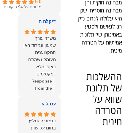
מבחינה חוקית והן
5.0
מבוסס על 94 ביקורות
מבחינה מוסרית, שכן
היא עלולה לגרום נזק
דיקלה ח.
רב לנאשם ולפגוע
באמינותן של תלונות
משרד עורך
אמיתיות על הטרדה
שמעון ונמרוד האן
מינית.
המקצוענים
מעומק נשמתם
באןפן מלא
ההשלכות
..מקסימים
ונעימים אוזן
Response
של תלונת
קשבת, ונונתנים
from the
מליבם באופן
שווא על
owner:
תודה
מלא ואמיתי..שפו
רבה על המילים
ענבל א.
הטרדה
לכם ותודה
החמות
עליכם..אני
והמרגשות.
מינית
ברצוני להמליץ
שמחה שאתם
שמחנו מאוד
בחום על עורך
איתי ותזכו לטוב
לקרוא את