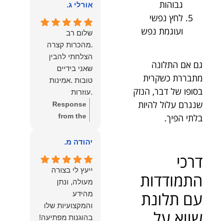
גבוהות
הוא שלנו.
אורלי ג.
הלב לכל מי
לחץ נפשי
שמחפש עורך דין
ועוגמת נפש
מקצועי, אמין
שלום רב
ומסור.
.מהכרות קצרה
הצלחתי להבין
גם אם התלונה
שאני בידיים
מתבררת כשקרית
טובות .אמינות
בסופו של דבר, הנזק
.עוזרות
שנגרם עלול להיות
.ומקשיבות .אין לי
Response
מילים להודות
בלתי הפיך.
from the
לנמרוד בעל
owner:
תודה
העוצמות
רבה על המילים
יהודה מ.
.הוורבליות
המרגשות
דרכי
.והצגת אמת
והחמות! כיף
ייעץ לי בצורה
התמודדות
.תודה לכם תמיד
גדול לשמוע
מעולה, ונתן
תשאירו לי אור
שהרגשת בידיים
עם תלונת
מהידע
בעניים .
טובות. בשביל
והמקצועיות שלו
הצוות שלנו זה
שווא על
בהוגנות מפתיעה!