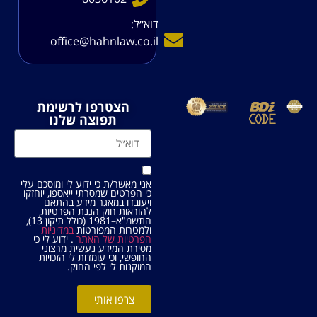
דוא׳׳ל:
office@hahnlaw.co.il
הצטרפו לרשימת
תפוצה שלנו
אני מאשר/ת כי ידוע לי ומוסכם עלי
כי הפרטים שמסרתי ייאספו, יוחזקו
ויעובדו במאגר מידע בהתאם
להוראות חוק הגנת הפרטיות,
התשמ"א–1981 (כולל תיקון 13),
ולמטרות המפורטות
במדיניות
הפרטיות של האתר
. ידוע לי כי
מסירת המידע נעשית מרצוני
החופשי, וכי עומדות לי הזכויות
המוקנות לי לפי החוק.
צרפו אותי