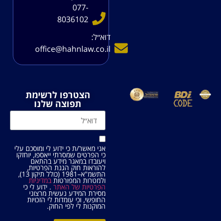
077-
8036102
דוא׳׳ל:
office@hahnlaw.co.il
הצטרפו לרשימת
תפוצה שלנו
אני מאשר/ת כי ידוע לי ומוסכם עלי
כי הפרטים שמסרתי ייאספו, יוחזקו
ויעובדו במאגר מידע בהתאם
להוראות חוק הגנת הפרטיות,
התשמ"א–1981 (כולל תיקון 13),
ולמטרות המפורטות
במדיניות
הפרטיות של האתר
. ידוע לי כי
מסירת המידע נעשית מרצוני
החופשי, וכי עומדות לי הזכויות
המוקנות לי לפי החוק.