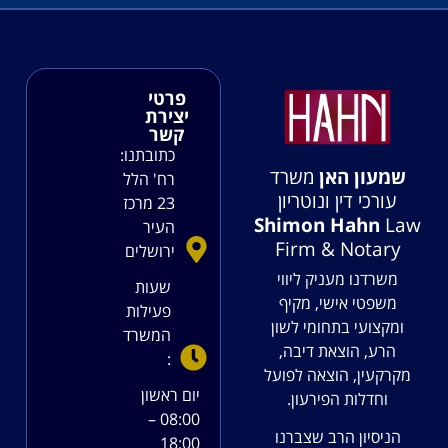
פרטי
יצירת
קשר
כתובתנו:
שמעון האן
משרד
רח' הלל
עורכי דין ונוטריון
23 מרכז
Shimon Hahn
Law
העיר
Firm & Notary
ירושלים
משרדנו מעניק ליווי
שעות
משפטי אישי, מקיף
פעילות
ומקצועי בתחומי לשון
המשרד
הרע, הוצאת דיבה,
:
מקרקעין, הוצאה לפועל
יום ראשון
וחדלות הפירעון.
08:00 –
הניסיון הרב שצברנו
18:00