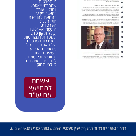
כי הפרטים
שמסרתי ייאספו,
יוחזקו ויעובדו
במאגר מידע
בהתאם להוראות
חוק הגנת
הפרטיות,
התשמ"א–1981
(כולל תיקון 13),
ולמטרות המפורטות
במדיניות הפרטיות
של האתר
. ידוע לי
כי מסירת המידע
נעשית מרצוני
החופשי, וכי עומדות
לי הזכויות המוקנות
לי לפי החוק.
אשמח
להתייעץ
עם עו"ד
האמור באתר לא מהווה תחליף לייעוץ משפטי. השימוש באתר כפוף ל
תנאי השימוש
.