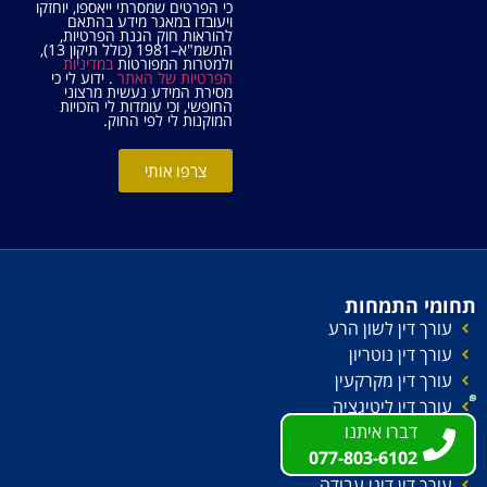
כי הפרטים שמסרתי ייאספו, יוחזקו
ויעובדו במאגר מידע בהתאם
להוראות חוק הגנת הפרטיות,
התשמ"א–1981 (כולל תיקון 13),
ולמטרות המפורטות
במדיניות
הפרטיות של האתר
. ידוע לי כי
מסירת המידע נעשית מרצוני
החופשי, וכי עומדות לי הזכויות
המוקנות לי לפי החוק.
צרפו אותי
תחומי התמחות
עורך דין לשון הרע
עורך דין נוטריון
עורך דין מקרקעין
עורך דין ליטיגציה
דברו איתנו
דברו איתנו
עורך דין הוצאה לפועל
077-803-6102
077-803-6102
עורך דין חדלות פירעון
עורך דין דיני עבודה