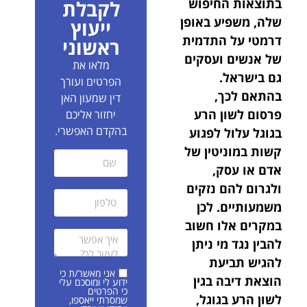
בתוצאות החיפוש
לקבלת
שלה, משפיע באופן
ייעוץ
דרמטי על התדמית
ראשוני
של אנשים ועסקים
מלאו את
גם בישראל.
הפרטים ועורך
בהתאם לכך,
דין שמעון האן
פרסום לשון הרע
יחזור אליכם
בהקדם האפשרי.
בגוגל עלול לפגוע
קשות במוניטין של
אדם או עסק,
ולגרום להם נזקים
משמעותיים. לכן
במקרים אלו חשוב
להבין נגד מי ניתן
להגיש תביעת
אני מאשר/ת כי
הוצאת דיבה בגין
ידוע לי ומוסכם עלי
כי הפרטים
לשון הרע בגוגל,
שמסרתי ייאספו,