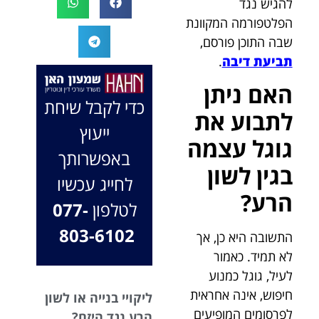
להגיש נגד
המקרה, הוא
במיוחד בתיק לא
הפלטפורמה המקוונת
החליט לייצג אותי
פשוט, ומאחלים
שבה התוכן פורסם,
בלי לחשוב
לך המון הצלחה
תביעת דיבה
.
פעמיים, הקשיב
בהמשך. תמיד
לי ולקח את התיק
כאן בשבילך.
האם ניתן
שלי פרו בונו מכל
בברכה, משרד
כדי לקבל שיחת
לתבוע את
הלב.
עו"ד שמעון האן
ייעוץ
ונוטריון
גוגל עצמה
באפשרותך
בגין לשון
לחייג עכשיו
הרע?
לטלפון
077-
803-6102
התשובה היא כן, אך
לא תמיד. כאמור
לעיל, גוגל כמנוע
חיפוש, אינה אחראית
ליקויי בנייה או לשון
לפרסומים המופיעים
הרע נגד היזם?