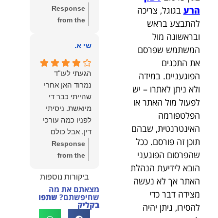
שווה את הכל.
הרע
בגוגל, צריכה
Response
נשמח תמיד
from the
להתבצע בראש
לעמוד לרשותך!
owner:
שלום
ובראשונה מול
שמעון האן –
יהודה, תודה
שי א.
המשתמש שפרסם
משרד עורכי דין
רבה על הפרגון.
ונוטריון
את התכנים
שמחנו מאוד
הגעתי לעו"ד
הפוגעניים. במידה
לשמוע שהייעוץ
נמרוד האן אחרי
ולא ניתן לאתרו – יש
עזר לך ושהיית
שהייתי כבר די
לפעול מול האתר או
מרוצה.
מיואשת. ניסיתי
הפלטפורמה
מבחינתנו הוגנות
לפניו כמה עורכי
ומקצועיות הן
האינטרנטית, שבהם
דין, אבל כולם
מעל הכל. נשמח
תוכן זה פורסם. ככל
נרתעו כי היה
Response
תמיד לעמוד
שהפרסום הפוגעני
מדובר בנושא
from the
לרשותך בהמשך
הובא לידיעת הנהלת
מורכב ורגיש,
owner:
תודה
הדרך.
ביקורות נוספות
וסירבו לקחת
רבה על המילים
האתר אך לא נעשה
מצאתם את מה
אותו.לאחר
החמות ועל
מצידה דבר כדי
שחיפשתם?
שתפו
שסיפרתי בקצרה
האמון. שמחנו
בקליק
להסירו, ניתן יהיה
לעו"ד נמרוד על
לעמוד לצידך,