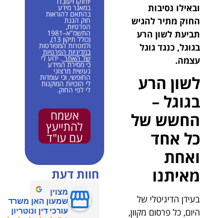
יוחזקו ויעובדו
ובאילו נסיבות
במאגר מידע
בהתאם להוראות
החוק מתיר להגיש
חוק הגנת
הפרטיות,
תביעת לשון הרע
התשמ"א–1981
(כולל תיקון 13),
ולמטרות המפורטות
בגוגל, כנגד גוגל
במדיניות הפרטיות
של האתר
. ידוע לי
עצמה.
כי מסירת המידע
נעשית מרצוני
החופשי, וכי עומדות
לשון הרע
לי הזכויות המוקנות
לי לפי החוק.
בגוגל –
אשמח
החשש של
להתייעץ
כל אחד
עם עו"ד
ואחת
מאיתנו
חוות דעת
מצוין
בעידן הדיגיטלי של
שמעון האן משרד
היום, כל פרסום מקוון,
עורכי דין ונוטריון