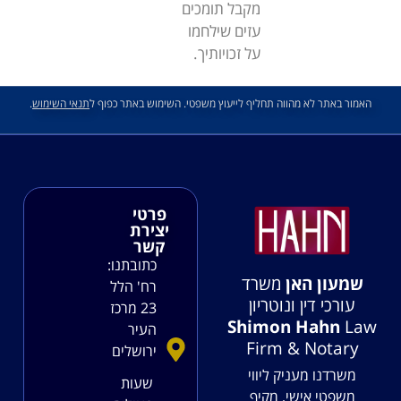
מקבל תומכים
עזים שילחמו
על זכויותיך.
האמור באתר לא מהווה תחליף לייעוץ משפטי. השימוש באתר כפוף ל
תנאי השימוש
.
פרטי
יצירת
קשר
כתובתנו:
שמעון האן
משרד
רח' הלל
עורכי דין ונוטריון
23 מרכז
Shimon Hahn
Law
העיר
Firm & Notary
ירושלים
משרדנו מעניק ליווי
שעות
משפטי אישי, מקיף