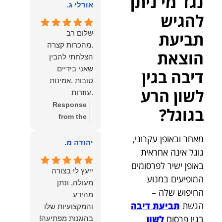
נגד מי ניתן
הוא שלנו.
אורלי ג.
הלב לכל מי
להגיש
שמחפש עורך דין
מקצועי, אמין
תביעת
שלום רב
ומסור.
.מהכרות קצרה
הוצאת
הצלחתי להבין
שאני בידיים
דיבה בגין
טובות .אמינות
לשון הרע
.עוזרות
.ומקשיבות .אין לי
Response
בגוגל?
מילים להודות
from the
לנמרוד בעל
owner:
תודה
מאחר ובאופן עקרוני,
העוצמות
רבה על המילים
יהודה מ.
גוגל אינה אחראית
.הוורבליות
המרגשות
באופן ישיר לפרסומים
.והצגת אמת
והחמות! כיף
ייעץ לי בצורה
.תודה לכם תמיד
גדול לשמוע
המופיעים במנוע
מעולה, ונתן
תשאירו לי אור
שהרגשת בידיים
החיפוש שלה –
מהידע
בעניים .
טובות. בשביל
הגשת
תביעת דיבה
והמקצועיות שלו
הצוות שלנו זה
בגין פרסום
לשון
בהוגנות מפתיעה!