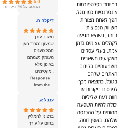
5.0
במיוחד בפלטפורמות
מבוסס על 94 ביקורות
אינטרנטיות כמו גוגל,
הפך לאחת מצורות
דיקלה ח.
השיווק הנפוצות
ביותר, כשהיא מגיעה
משרד עורך
לקהלים עצומים בזמן
שמעון ונמרוד האן
אמת. בעלי עסקים
המקצוענים
משקיעים משאבים
מעומק נשמתם
באןפן מלא
משמעותיים בקידום
..מקסימים
האתרים שלהם
ונעימים אוזן
Response
בגוגל. כתוצאה מכך,
קשבת, ונונתנים
from the
לפרסום ביקורות או
מליבם באופן
owner:
תודה
חוות דעת שליליות
מלא ואמיתי..שפו
רבה על המילים
ענבל א.
יכולה להיות השפעה
לכם ותודה
החמות
מהותית על ההכנסה
עליכם..אני
והמרגשות.
ברצוני להמליץ
שלהם. באופן דומה,
שמחה שאתם
שמחנו מאוד
בחום על עורך
איתי ותזכו לטוב
לקרוא את
לפרסום הערות גנאי