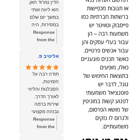
הדין נמרוד האן.
כפי
דברייך. אנו
או תגובות מכפישות
הוא ליווה אותי
שאתם....תבורכו
מעריכים את
ברשתות חברתיות כמו
במשך יום שלם
ברכה והצלחה
האמון שנתת בנו
פייסבוק וטוויטר יש
במסירות, היה
וחיבוק ממני🙂😘
ונמשיך לעמוד
זמין לכל שאלה,
משמעות רבה – הן
Response
💓
לצידך וללוות
הכווין אותי בכל
from the
עבור בעלי עסקים והן
אותך במסירות.
שלב והעניק לי
owner:
הכבוד
עבור אנשים פרטיים.
מאחלים לך מכל
תחושת ביטחון
הוא שלנו, נעמוד
אליטיב פ.
כאשר תכנים פוגעניים
הלב הרבה
לאורך כל
לרשותך
הצלחה, ברכה
כאלו, מופעים
התהליך.
ולשירותך בכל
ובשורות טובות.
תודה רבה על
בתוצאות החיפוש של
המקצועיות,
עת גם בהמשך.
שמעון האן
הזמינות,
גוגל, לדבר יש
הסבלנות,
שמעון האן
משרד עורכי דין
הסבלנות והליווי
פוטנציאל משמעותי
היסודיות
משרד עורכי דין
ונוטריון
והאכפתיות שלו
לפגוע קשות במוניטין
ונוטריון
שירות ברמה
בלטו מהרגע
של מושא הפרסום,
גבוהה מקצועי
הראשון. הרגשתי
ולגרום לו נזקים
ואמין.
Response
שיש לי על מי
משמעותיים.
from the
לסמוך, ואני
owner:
הכבוד
ממליצה עליו מכל