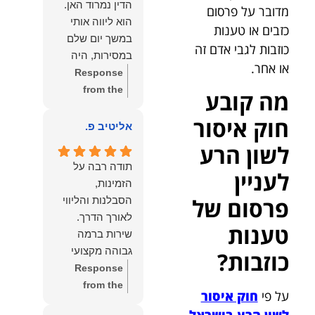
הדין נמרוד האן.
מדובר על פרסום
כפי
דברייך. אנו
הוא ליווה אותי
כזבים או טענות
שאתם....תבורכו
מעריכים את
במשך יום שלם
ברכה והצלחה
האמון שנתת בנו
כוזבות לגבי אדם זה
במסירות, היה
וחיבוק ממני🙂😘
ונמשיך לעמוד
או אחר.
זמין לכל שאלה,
Response
💓
לצידך וללוות
הכווין אותי בכל
from the
מה קובע
אותך במסירות.
שלב והעניק לי
owner:
הכבוד
מאחלים לך מכל
חוק איסור
תחושת ביטחון
הוא שלנו, נעמוד
אליטיב פ.
הלב הרבה
לאורך כל
לרשותך
לשון הרע
הצלחה, ברכה
התהליך.
ולשירותך בכל
ובשורות טובות.
תודה רבה על
לעניין
המקצועיות,
עת גם בהמשך.
שמעון האן
הזמינות,
הסבלנות,
שמעון האן
משרד עורכי דין
פרסום של
הסבלנות והליווי
היסודיות
משרד עורכי דין
ונוטריון
והאכפתיות שלו
ונוטריון
טענות
שירות ברמה
בלטו מהרגע
גבוהה מקצועי
כוזבות?
הראשון. הרגשתי
ואמין.
Response
שיש לי על מי
from the
לסמוך, ואני
על פי
חוק איסור
owner:
הכבוד
ממליצה עליו מכל
לשון הרע בישראל
,