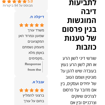
לתביעות
5.0
מבוסס על 94 ביקורות
דיבה
דיקלה ח.
המוגשות
בגין פרסום
משרד עורך
של טענות
שמעון ונמרוד האן
המקצוענים
כוזבות
מעומק נשמתם
באןפן מלא
שורשי דיני לשון הרע
..מקסימים
או חוק לשון הרע נעוץ
ונעימים אוזן
Response
קשבת, ונונתנים
from the
בעובדה שיש להגן על
מליבם באופן
owner:
תודה
מוניטין ושמם הטוב
מלא ואמיתי..שפו
רבה על המילים
ענבל א.
של יחידים ועסקים, בין
לכם ותודה
החמות
אם מדובר על פרסום
עליכם..אני
והמרגשות.
לצרכים שיווקים
ברצוני להמליץ
שמחה שאתם
שמחנו מאוד
בחום על עורך
וצרכניים ובין אם
איתי ותזכו לטוב
לקרוא את