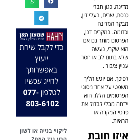
המקרה, הוא
במיוחד בתיק לא
מדינה, כגון חברי
החליט לייצג אותי
פשוט, ומאחלים
כנסת, שרים, בעלי דין,
בלי לחשוב
לך המון הצלחה
מבקר המדינה
פעמיים, הקשיב
בהמשך. תמיד
וכדומה. במקרים דנן,
לי ולקח את התיק
כאן בשבילך.
הפרסום מותר גם אם
שלי פרו בונו מכל
בברכה, משרד
כדי לקבל שיחת
הוא שקרי, נעשה
הלב.
עו"ד שמעון האן
ייעוץ
שלא בתום לב או חסר
ונוטריון
עניין ציבורי.
באפשרותך
לפיכך, אם יוגש הליך
לחייג עכשיו
משפטי על אחד מסוגי
לטלפון
077-
הפרסומים הללו, הוא
803-6102
יידחה מבלי לבדוק את
פרטי המקרה או
הראיות.
ליקויי בנייה או לשון
איזו חובת
הרע נגד היזם?