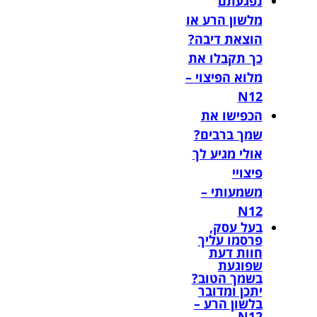
נפגעתם
מלשון הרע או
הוצאת דיבה?
כך תקבלו את
מלוא הפיצוי –
N12
הכפישו את
שמך ברבים?
אולי מגיע לך
פיצויי
משמעותי –
N12
בעל עסק,
פרסמו עליך
חוות דעת
שפוגעת
בשמך הטוב?
יתכן ומדובר
בלשון הרע –
N12