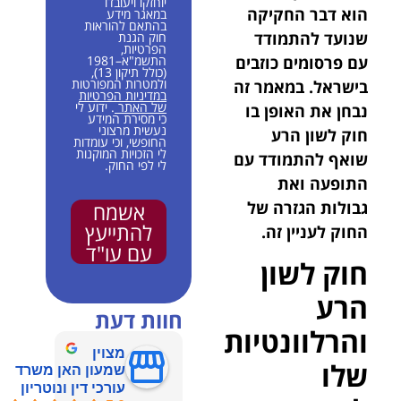
יוחזקו ויעובדו
הוא דבר החקיקה
במאגר מידע
בהתאם להוראות
שנועד להתמודד
חוק הגנת
הפרטיות,
עם פרסומים כוזבים
התשמ"א–1981
(כולל תיקון 13),
ולמטרות המפורטות
בישראל. במאמר זה
במדיניות הפרטיות
של האתר
. ידוע לי
נבחן את האופן בו
כי מסירת המידע
נעשית מרצוני
חוק לשון הרע
החופשי, וכי עומדות
לי הזכויות המוקנות
שואף להתמודד עם
לי לפי החוק.
התופעה ואת
גבולות הגזרה של
אשמח
להתייעץ
החוק לעניין זה.
עם עו"ד
חוק לשון
הרע
חוות דעת
והרלוונטיות
מצוין
שלו
שמעון האן משרד
עורכי דין ונוטריון