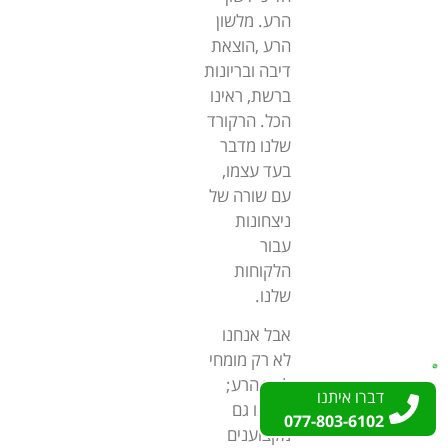
הרע. מלשון
הרע ,הוצאת
דיבה ובריונות
ברשת, ראינו
הכל. הרקורד
שלנו מדבר
בעד עצמו,
עם שורה של
ניצחונות
עבור
הלקוחות
שלנו.
אבל אנחנו
לא רק מומחי
לשון הרע;
דברו איתנו
דברו איתנו
אנחנו גם
077-803-6102
077-803-6102
מקצוענים