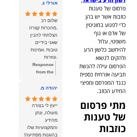
הוא שלנו.
אורלי ג.
הלב לכל מי
פרסום של טענות
שמחפש עורך דין
כוזבות אשר יש בהן
מקצועי, אמין
שלום רב
כדי לפגוע במוניטין
ומסור.
.מהכרות קצרה
של אדם או גוף
הצלחתי להבין
משפטי, עלול
שאני בידיים
להיחשב כלשון הרע
טובות .אמינות
ולהקים לנשוא
.עוזרות
.ומקשיבות .אין לי
Response
הפרסום עילה להגשת
מילים להודות
from the
תביעה אזרחית כספית
לנמרוד בעל
owner:
תודה
כנגד המפרסם ומפיצי
העוצמות
רבה על המילים
יהודה מ.
המידע הכוזב.
.הוורבליות
המרגשות
מתי פרסום
.והצגת אמת
והחמות! כיף
ייעץ לי בצורה
.תודה לכם תמיד
גדול לשמוע
של טענות
מעולה, ונתן
תשאירו לי אור
שהרגשת בידיים
מהידע
בעניים .
טובות. בשביל
כוזבות
והמקצועיות שלו
הצוות שלנו זה
בהוגנות מפתיעה!