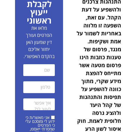
התנהגות צרכנים
לקבלת
ולהשפיע על דעת
ייעוץ
הקהל. עם זאת,
ראשוני
השפעה זו מלווה
מלאו את
באחריות לשמור על
הפרטים ועורך
אמת ושקיפות.
דין שמעון האן
מנגד, פרסום של
יחזור אליכם
בהקדם האפשרי.
טענות כוזבות הינו
פרסום מטעה אשר
מתייחס להפצת
מידע שקרי, מתוך
כוונה להשפיע על
תפיסות והתנהגות
של קהל היעד
ולהציג גרסה
אני מאשר/ת כי
חלופית לאמת. חוק
ידוע לי ומוסכם עלי
כי הפרטים
איסור לשון הרע
שמסרתי ייאספו,