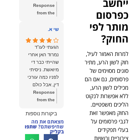
ייחשב
שווה את הכל.
Response
נשמח תמיד
כפרסום
from the
לעמוד לרשותך!
owner:
שלום
מותר לפי
שמעון האן –
יהודה, תודה
שי א.
משרד עורכי דין
החוק?
רבה על הפרגון.
ונוטריון
שמחנו מאוד
הגעתי לעו"ד
לשמוע שהייעוץ
למרות האמור לעיל,
נמרוד האן אחרי
עזר לך ושהיית
חוק לשון הרע, מתיר
שהייתי כבר די
מרוצה.
סוגים מסוימים של
מיואשת. ניסיתי
מבחינתנו הוגנות
לפניו כמה עורכי
פרסומים, גם אם הם
ומקצועיות הן
דין, אבל כולם
מכילים לשון הרע,
מעל הכל. נשמח
נרתעו כי היה
Response
ללא אפשרות לנקוט
תמיד לעמוד
מדובר בנושא
from the
לרשותך בהמשך
הליכים משפטיים.
מורכב ורגיש,
owner:
תודה
הדרך.
החוק מאפשר זאת
ביקורות נוספות
וסירבו לקחת
רבה על המילים
לגבי פרסומים על
מצאתם את מה
אותו.לאחר
החמות ועל
שחיפשתם?
שתפו
בעלי תפקידים
שסיפרתי בקצרה
האמון. שמחנו
בקליק
ציבוריים ורשויות
לעו"ד נמרוד על
לעמוד לצידך,