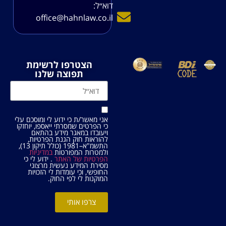
דוא׳׳ל:
office@hahnlaw.co.il
הצטרפו לרשימת
תפוצה שלנו
אני מאשר/ת כי ידוע לי ומוסכם עלי
כי הפרטים שמסרתי ייאספו, יוחזקו
ויעובדו במאגר מידע בהתאם
להוראות חוק הגנת הפרטיות,
התשמ"א–1981 (כולל תיקון 13),
ולמטרות המפורטות
במדיניות
הפרטיות של האתר
. ידוע לי כי
מסירת המידע נעשית מרצוני
החופשי, וכי עומדות לי הזכויות
המוקנות לי לפי החוק.
צרפו אותי