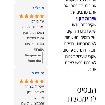
owner:
הכבוד
ממליצה עליו מכל
אמינים. לדוגמה, אם
הוא שלנו.
אורלי ג.
הלב לכל מי
אתם כותבים על
שמחפש עורך דין
שירות לקוי
מקצועי, אמין
שלום רב
שקיבלתם, ודאו
ומסור.
.מהכרות קצרה
שהפרטים מדויקים
הצלחתי להבין
ואל תוסיפו האשמות
שאני בידיים
לא מבוססות. בדיקת
טובות .אמינות
עובדות תמנע פרסום
.עוזרות
.ומקשיבות .אין לי
Response
שקרי שעלול לגרום
מילים להודות
from the
לעוגמת נפש לאדם
לנמרוד בעל
owner:
תודה
אחר.
העוצמות
רבה על המילים
יהודה מ.
.הוורבליות
המרגשות
.והצגת אמת
והחמות! כיף
ייעץ לי בצורה
הבסיס
.תודה לכם תמיד
גדול לשמוע
מעולה, ונתן
תשאירו לי אור
שהרגשת בידיים
להימנעות
מהידע
בעניים .
טובות. בשביל
והמקצועיות שלו