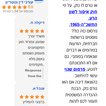
עורכי דין ונוטריון
או גורם לו נזק. על פי
5.0
חוק איסור לשון
מבוסס על 94 ביקורות
הרע,
דיקלה ח.
התשכ"ה-1965
,
פרסום כזה כולל
משרד עורך
פוסטים ברשתות
שמעון ונמרוד האן
חברתיות, הודעות
המקצוענים
בפורומים או דברים
מעומק נשמתם
שנאמרו בפומבי. גם
באןפן מלא
אם לא התכוונתם
..מקסימים
לפגוע,
פרסום שגוי
ונעימים אוזן
Response
עשוי להיחשב
קשבת, ונונתנים
from the
כהוצאת דיבה אם הוא
מליבם באופן
owner:
תודה
מלא ואמיתי..שפו
גורם נזק. הבנת
רבה על המילים
ענבל א.
לכם ותודה
החמות
ההגדרה המשפטית
עליכם..אני
והמרגשות.
תעזור לכם לזהות
ברצוני להמליץ
שמחה שאתם
שמחנו מאוד