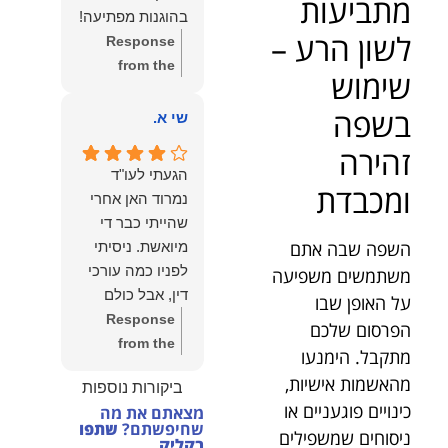
מתביעות
הצוות שלנו זה
בהוגנות מפתיעה!
שווה את הכל.
לשון הרע –
Response
נשמח תמיד
from the
שימוש
לעמוד לרשותך!
owner:
שלום
שמעון האן –
בשפה
יהודה, תודה
שי א.
משרד עורכי דין
רבה על הפרגון.
ונוטריון
זהירה
שמחנו מאוד
הגעתי לעו"ד
לשמוע שהייעוץ
ומכבדת
נמרוד האן אחרי
עזר לך ושהיית
שהייתי כבר די
מרוצה.
השפה שבה אתם
מיואשת. ניסיתי
מבחינתנו הוגנות
לפניו כמה עורכי
משתמשים משפיעה
ומקצועיות הן
דין, אבל כולם
על האופן שבו
מעל הכל. נשמח
נרתעו כי היה
Response
הפרסום שלכם
תמיד לעמוד
מדובר בנושא
from the
מתקבל. הימנעו
לרשותך בהמשך
מורכב ורגיש,
owner:
תודה
הדרך.
מהאשמות אישיות,
ביקורות נוספות
וסירבו לקחת
רבה על המילים
כינויים פוגעניים או
מצאתם את מה
אותו.לאחר
החמות ועל
שחיפשתם?
שתפו
ניסוחים שמשפילים
שסיפרתי בקצרה
האמון. שמחנו
בקליק