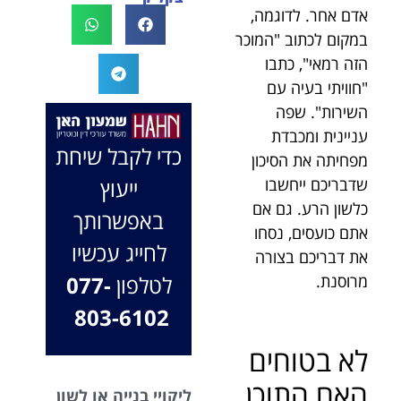
אדם אחר. לדוגמה,
לעו"ד נמרוד על
לעמוד לצידך,
המקרה, הוא
במיוחד בתיק לא
במקום לכתוב "המוכר
החליט לייצג אותי
פשוט, ומאחלים
הזה רמאי", כתבו
בלי לחשוב
לך המון הצלחה
"חוויתי בעיה עם
פעמיים, הקשיב
בהמשך. תמיד
השירות". שפה
לי ולקח את התיק
כאן בשבילך.
עניינית ומכבדת
שלי פרו בונו מכל
בברכה, משרד
כדי לקבל שיחת
מפחיתה את הסיכון
הלב.
עו"ד שמעון האן
ייעוץ
שדבריכם ייחשבו
ונוטריון
כלשון הרע. גם אם
באפשרותך
אתם כועסים, נסחו
לחייג עכשיו
את דבריכם בצורה
לטלפון
077-
מרוסנת.
803-6102
לא בטוחים
האם התוכן
ליקויי בנייה או לשון