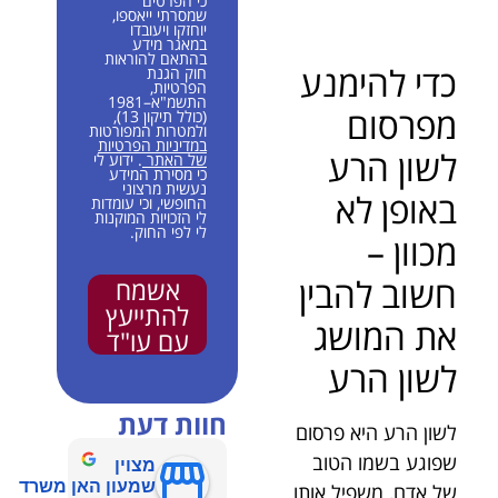
כי הפרטים
שמסרתי ייאספו,
יוחזקו ויעובדו
במאגר מידע
בהתאם להוראות
כדי להימנע
חוק הגנת
הפרטיות,
התשמ"א–1981
מפרסום
(כולל תיקון 13),
ולמטרות המפורטות
במדיניות הפרטיות
לשון הרע
של האתר
. ידוע לי
כי מסירת המידע
נעשית מרצוני
באופן לא
החופשי, וכי עומדות
לי הזכויות המוקנות
לי לפי החוק.
מכוון –
חשוב להבין
אשמח
להתייעץ
את המושג
עם עו"ד
לשון הרע
חוות דעת
לשון הרע היא פרסום
שפוגע בשמו הטוב
מצוין
שמעון האן משרד
של אדם, משפיל אותו