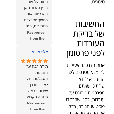
סיכונים.
בחום על עורך
איתי ותזכו לטוב
לקרוא את
הדין נמרוד האן.
כפי
דברייך. אנו
הוא ליווה אותי
שאתם....תבורכו
מעריכים את
במשך יום שלם
החשיבות
ברכה והצלחה
האמון שנתת בנו
במסירות, היה
וחיבוק ממני🙂😘
ונמשיך לעמוד
של בדיקת
זמין לכל שאלה,
Response
💓
לצידך וללוות
הכווין אותי בכל
from the
העובדות
אותך במסירות.
שלב והעניק לי
owner:
הכבוד
מאחלים לך מכל
לפני פרסומן
תחושת ביטחון
הוא שלנו, נעמוד
אליטיב פ.
הלב הרבה
לאורך כל
לרשותך
הצלחה, ברכה
התהליך.
ולשירותך בכל
אחת הדרכים היעילות
ובשורות טובות.
תודה רבה על
המקצועיות,
עת גם בהמשך.
להימנע מפרסום לשון
שמעון האן
הזמינות,
הסבלנות,
שמעון האן
משרד עורכי דין
הרע היא לוודא
הסבלנות והליווי
היסודיות
משרד עורכי דין
ונוטריון
שהתוכן שאתם
והאכפתיות שלו
ונוטריון
שירות ברמה
מפרסמים מבוסס על
בלטו מהרגע
גבוהה מקצועי
עובדות. לפני שתכתבו
הראשון. הרגשתי
ואמין.
Response
שיש לי על מי
פוסט או תגובה, בדקו
from the
לסמוך, ואני
את המידע ממקורות