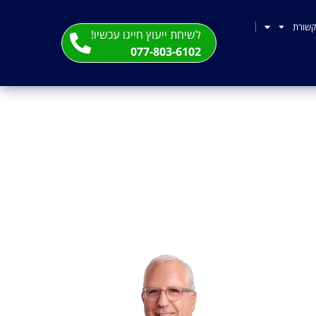
שורת
לשיחת ייעוץ חייגו עכשיו!
077-803-6102
ים בגין הפצת מידע