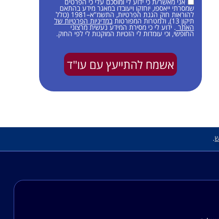
אני מאשר/ת כי ידוע לי ומוסכם עלי כי הפרטים
שמסרתי ייאספו, יוחזקו ויעובדו במאגר מידע בהתאם
להוראות חוק הגנת הפרטיות, התשמ"א–1981 (כולל
תיקון 13), ולמטרות המפורטות
במדיניות הפרטיות של
האתר
. ידוע לי כי מסירת המידע נעשית מרצוני
החופשי, וכי עומדות לי הזכויות המוקנות לי לפי החוק.
אשמח להתייעץ עם עו"ד
ש
.