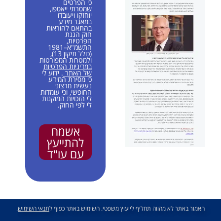
כי הפרטים
שמסרתי ייאספו,
יוחזקו ויעובדו
במאגר מידע
בהתאם להוראות
חוק הגנת
הפרטיות,
התשמ"א–1981
(כולל תיקון 13),
ולמטרות המפורטות
במדיניות הפרטיות
של האתר
. ידוע לי
כי מסירת המידע
נעשית מרצוני
החופשי, וכי עומדות
לי הזכויות המוקנות
לי לפי החוק.
אשמח
להתייעץ
עם עו"ד
האמור באתר לא מהווה תחליף לייעוץ משפטי. השימוש באתר כפוף ל
תנאי השימוש
.