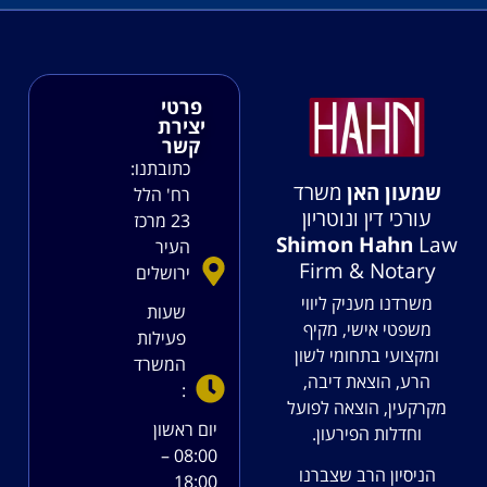
פרטי
יצירת
קשר
כתובתנו:
שמעון האן
משרד
רח' הלל
עורכי דין ונוטריון
23 מרכז
Shimon Hahn
Law
העיר
Firm & Notary
ירושלים
משרדנו מעניק ליווי
שעות
משפטי אישי, מקיף
פעילות
ומקצועי בתחומי לשון
המשרד
הרע, הוצאת דיבה,
:
מקרקעין, הוצאה לפועל
יום ראשון
וחדלות הפירעון.
08:00 –
הניסיון הרב שצברנו
18:00