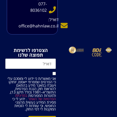
077-
8036102
דוא׳׳ל:
office@hahnlaw.co.il
הצטרפו לרשימת
תפוצה שלנו
אני מאשר/ת כי ידוע לי ומוסכם עלי
כי הפרטים שמסרתי ייאספו, יוחזקו
ויעובדו במאגר מידע בהתאם
להוראות חוק הגנת הפרטיות,
התשמ"א–1981 (כולל תיקון 13),
ולמטרות המפורטות
במדיניות
הפרטיות של האתר
. ידוע לי כי
מסירת המידע נעשית מרצוני
החופשי, וכי עומדות לי הזכויות
המוקנות לי לפי החוק.