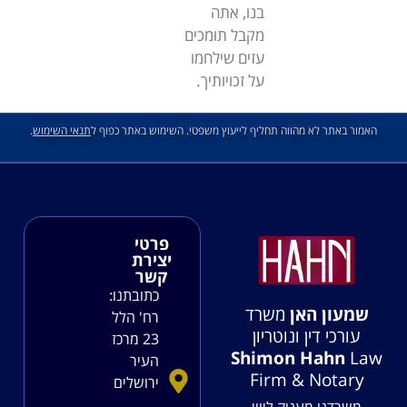
בנו, אתה
מקבל תומכים
עזים שילחמו
על זכויותיך.
האמור באתר לא מהווה תחליף לייעוץ משפטי. השימוש באתר כפוף ל
תנאי השימוש
.
פרטי
יצירת
קשר
כתובתנו:
שמעון האן
משרד
רח' הלל
עורכי דין ונוטריון
23 מרכז
Shimon Hahn
Law
העיר
Firm & Notary
ירושלים