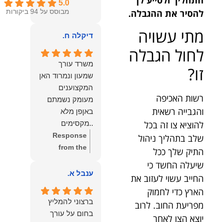
5.0
להסיר את ההגבלה.
מבוסס על 94 ביקורות
מתי עשויה
דיקלה ח.
לחול הגבלה
משרד עורך
זו?
שמעון ונמרוד האן
המקצוענים
רשות האכיפה
מעומק נשמתם
והגבייה רשאית
באןפן מלא
להוציא צו זה בכל
..מקסימים
ונעימים אוזן
Response
שלב בתהליך ניהול
קשבת, ונונתנים
from the
התיק שלך ככל
מליבם באופן
owner:
תודה
שיעלה החשד כי
מלא ואמיתי..שפו
רבה על המילים
ענבל א.
החייב עשוי לעזוב את
לכם ותודה
החמות
הארץ כדי לחמוק
עליכם..אני
והמרגשות.
ברצוני להמליץ
מפריעת החוב. לרוב
שמחה שאתם
שמחנו מאוד
בחום על עורך
יוצא הצו לאחר
איתי ותזכו לטוב
לקרוא את