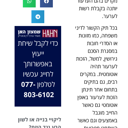
מקרים בהם הערעור
המקרה, הוא
במיוחד בתיק לא
יותנה בקבלת רשות
החליט לייצג אותי
פשוט, ומאחלים
לערער.
בלי לחשוב
לך המון הצלחה
פעמיים, הקשיב
בהמשך. תמיד
בכל תיק הקשור לדיני
לי ולקח את התיק
כאן בשבילך.
משפחה, כמו מזונות
שלי פרו בונו מכל
בברכה, משרד
כדי לקבל שיחת
או הסדרי חובות
הלב.
עו"ד שמעון האן
במסגרת הסכם
ייעוץ
ונוטריון
גירושין, למשל, הזכות
באפשרותך
לערעור תהיה
לחייג עכשיו
אוטומטית. במקרים
רבים, גם בתיקים
לטלפון
077-
בתחום אחר תינתן
803-6102
הזכות לערעור באופן
אוטומטי גם כאשר
החייב מוגבל
ליקויי בנייה או לשון
באמצעים וגם כאשר
הרע נגד היזם?