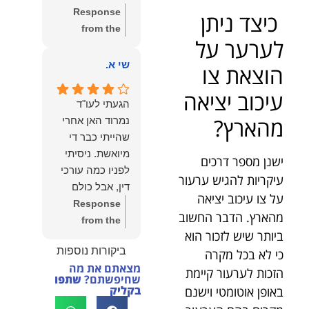
שווה את הכל.
Response
כיצד ניתן
נשמח תמיד
from the
לעמוד לרשותך!
לערער על
owner:
שלום
שמעון האן –
יהודה, תודה
שי א.
הוצאת צו
משרד עורכי דין
רבה על הפרגון.
ונוטריון
עיכוב יציאה
שמחנו מאוד
הגעתי לעו"ד
לשמוע שהייעוץ
מהארץ?
נמרוד האן אחרי
עזר לך ושהיית
שהייתי כבר די
מרוצה.
מיואשת. ניסיתי
ישנן מספר דרכים
מבחינתנו הוגנות
לפניו כמה עורכי
עיקריות להגיש ערעור
ומקצועיות הן
דין, אבל כולם
מעל הכל. נשמח
על צו עיכוב יציאה
נרתעו כי היה
Response
תמיד לעמוד
מהארץ. הדבר החשוב
מדובר בנושא
from the
לרשותך בהמשך
ביותר שיש לזכור הוא
מורכב ורגיש,
owner:
תודה
הדרך.
ביקורות נוספות
כי לא בכל מקרה
וסירבו לקחת
רבה על המילים
מצאתם את מה
אותו.לאחר
החמות ועל
הזכות לערעור קיימת
שחיפשתם?
שתפו
שסיפרתי בקצרה
האמון. שמחנו
בקליק
באופן אוטומטי וישנם
לעו"ד נמרוד על
לעמוד לצידך,