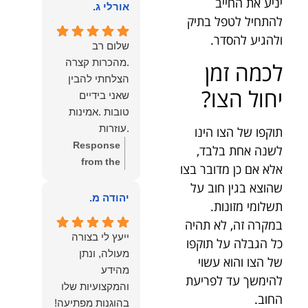
יניע את החייב
הוא שלנו.
אורלי ג.
הלב לכל מי
להתחיל לטפל בתיק
שמחפש עורך דין
ולהגיע להסדר.
מקצועי, אמין
שלום רב
ומסור.
.מהכרות קצרה
לכמה זמן
הצלחתי להבין
יחול הצו?
שאני בידיים
טובות .אמינות
.עוזרות
תוקפו של הצו הינו
.ומקשיבות .אין לי
Response
לשנה אחת בלבד,
מילים להודות
from the
אלא אם כן מדובר בצו
לנמרוד בעל
owner:
תודה
שהוצא בגין חוב על
העוצמות
רבה על המילים
יהודה מ.
תשלומי מזונות.
.הוורבליות
המרגשות
במקרה זה, לא תהיה
.והצגת אמת
והחמות! כיף
ייעץ לי בצורה
כל הגבלה על תוקפו
.תודה לכם תמיד
גדול לשמוע
מעולה, ונתן
של הצו והוא עשוי
תשאירו לי אור
שהרגשת בידיים
מהידע
בעניים .
טובות. בשביל
להימשך עד לפריעת
והמקצועיות שלו
הצוות שלנו זה
החוב.
בהוגנות מפתיעה!