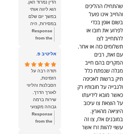
הדין נמרוד האן.
שהתחילו ההליכים
כפי
דברייך. אנו
הוא ליווה אותי
שאתם....תבורכו
מעריכים את
והחייב אינו פועל
במשך יום שלם
ברכה והצלחה
האמון שנתת בנו
בשום אופן בכדי
במסירות, היה
וחיבוק ממני🙂😘
ונמשיך לעמוד
לפרוע את חובו או
זמין לכל שאלה,
Response
💓
לצידך וללוות
להתחייב לצו
הכווין אותי בכל
from the
אותך במסירות.
שלב והעניק לי
תשלומים כזה או אחר.
owner:
הכבוד
מאחלים לך מכל
תחושת ביטחון
הוא שלנו, נעמוד
עם זאת, רבים
אליטיב פ.
הלב הרבה
לאורך כל
לרשותך
המקרים בהם חייב
הצלחה, ברכה
התהליך.
ולשירותך בכל
מגלה שנפתח כלל
ובשורות טובות.
תודה רבה על
המקצועיות,
עת גם בהמשך.
שמעון האן
תיק ברשות לאכיפה
הזמינות,
הסבלנות,
שמעון האן
משרד עורכי דין
הסבלנות והליווי
ולגבייה על חובותיו רק
היסודיות
משרד עורכי דין
ונוטריון
כאשר מובא לידיעתו
והאכפתיות שלו
ונוטריון
שירות ברמה
על הוצאת צו עיכוב
בלטו מהרגע
גבוהה מקצועי
הראשון. הרגשתי
היציאה מהארץ.
ואמין.
Response
שיש לי על מי
במובנים אלו, צו זה
from the
לסמוך, ואני
עשוי להוות זרז אשר
owner:
הכבוד
ממליצה עליו מכל