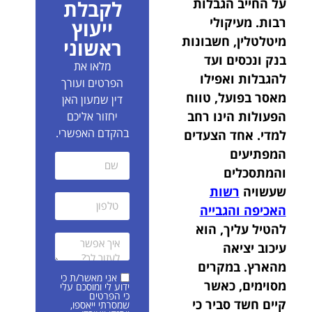
על החייב הגבלות
לקבלת
רבות. מעיקולי
ייעוץ
מיטלטלין, חשבונות
ראשוני
בנק ונכסים ועד
מלאו את
להגבלות ואפילו
הפרטים ועורך
מאסר בפועל, טווח
דין שמעון האן
הפעולות הינו רחב
יחזור אליכם
בהקדם האפשרי.
למדי. אחד הצעדים
המפתיעים
והמתסכלים
שעשויה
רשות
האכיפה והגבייה
להטיל עליך, הוא
עיכוב יציאה
מהארץ. במקרים
אני מאשר/ת כי
מסוימים, כאשר
ידוע לי ומוסכם עלי
כי הפרטים
קיים חשד סביר כי
שמסרתי ייאספו,