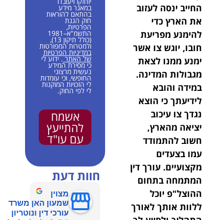
יוחזקו ויעובדו
החייב ינסה לעזוב
במאגר מידע
בהתאם להוראות
את הארץ כדי
חוק הגנת
הפרטיות,
להימנע מפריעת
התשמ"א–1981
(כולל תיקון 13),
ולמטרות המפורטות
חובו, יוגש צו אשר
במדיניות הפרטיות
של האתר
. ידוע לי
ימנע ממנו לצאת
כי מסירת המידע
נעשית מרצוני
מגבולות המדינה.
החופשי, וכי עומדות
לי הזכויות המוקנות
במידה והובא
לי לפי החוק.
לידיעתך כי הוצא
נגדך צו עיכוב
אשמח
להתייעץ
יציאה מהארץ,
עם עו"ד
חשוב להתמודד
עמו בצעדים
מקצועיים. עורך דין
חוות דעת
המתמחה בתחום
ההוצל"פ יוכל
מצוין
שמעון האן משרד
ללוות אותך לאורך
עורכי דין ונוטריון
התהליך ולסייע לך