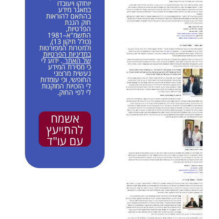
יוחזקו ויעובדו
במאגר מידע
בהתאם להוראות
חוק הגנת
הפרטיות,
התשמ"א–1981
(כולל תיקון 13),
ולמטרות המפורטות
במדיניות הפרטיות
של האתר
. ידוע לי
כי מסירת המידע
נעשית מרצוני
החופשי, וכי עומדות
לי הזכויות המוקנות
לי לפי החוק.
אשמח
להתייעץ
עם עו"ד