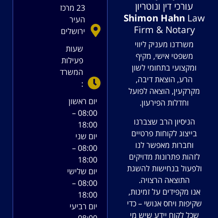
עורכי דין ונוטריון
23 מרכז
Shimon Hahn
Law
העיר
Firm & Notary
ירושלים
משרדנו מעניק ליווי
שעות
משפטי אישי, מקיף
פעילות
ומקצועי בתחומי לשון
המשרד
הרע, הוצאת דיבה,
:
מקרקעין, הוצאה לפועל
יום ראשון
וחדלות הפירעון.
08:00 –
הניסיון הרב שצברנו
18:00
בייצוג לקוחות פרטיים
יום שני
וחברות מאפשר לנו
08:00 –
לזהות פתרונות מדויקים
18:00
ולפעול בנחישות להשגת
יום שלישי
התוצאה הרצויה.
08:00 –
אנו מקפידים על זמינות,
18:00
שקיפות ויחס אנושי – כדי
יום רביעי
שכל לקוח יידע שיש מי
08:00 –