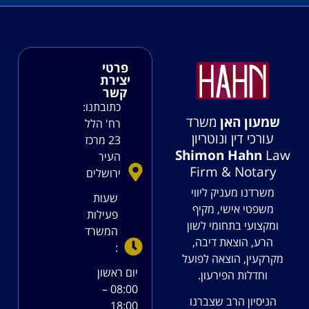
פרטי
יצירת
קשר
כתובתנו:
שמעון האן
משרד
רח' הלל
עורכי דין ונוטריון
23 מרכז
Shimon Hahn
Law
העיר
Firm & Notary
ירושלים
משרדנו מעניק ליווי
שעות
משפטי אישי, מקיף
פעילות
ומקצועי בתחומי לשון
המשרד
הרע, הוצאת דיבה,
:
מקרקעין, הוצאה לפועל
יום ראשון
וחדלות הפירעון.
08:00 –
הניסיון הרב שצברנו
18:00