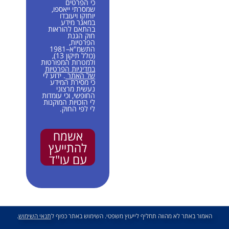
כי הפרטים
שמסרתי ייאספו,
יוחזקו ויעובדו
במאגר מידע
בהתאם להוראות
חוק הגנת
הפרטיות,
התשמ"א–1981
(כולל תיקון 13),
ולמטרות המפורטות
במדיניות הפרטיות
של האתר
. ידוע לי
כי מסירת המידע
נעשית מרצוני
החופשי, וכי עומדות
לי הזכויות המוקנות
לי לפי החוק.
אשמח
להתייעץ
עם עו"ד
האמור באתר לא מהווה תחליף לייעוץ משפטי. השימוש באתר כפוף ל
תנאי השימוש
.