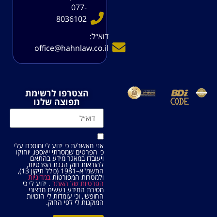
077-
8036102
דוא׳׳ל:
office@hahnlaw.co.il
הצטרפו לרשימת
תפוצה שלנו
אני מאשר/ת כי ידוע לי ומוסכם עלי
כי הפרטים שמסרתי ייאספו, יוחזקו
ויעובדו במאגר מידע בהתאם
להוראות חוק הגנת הפרטיות,
התשמ"א–1981 (כולל תיקון 13),
ולמטרות המפורטות
במדיניות
הפרטיות של האתר
. ידוע לי כי
מסירת המידע נעשית מרצוני
החופשי, וכי עומדות לי הזכויות
המוקנות לי לפי החוק.