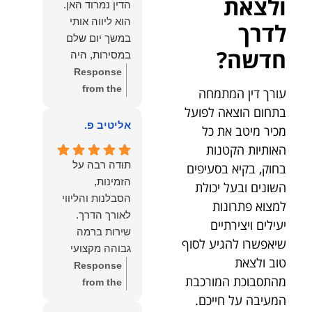
ולצאת
הדין נמרוד האן.
כפי
דברייך. אנו
הוא ליווה אותי
לדרך
שאתם....תבורכו
מעריכים את
במשך יום שלם
ברכה והצלחה
האמון שנתת בנו
חדשה?
במסירות, היה
וחיבוק ממני🙂😘
ונמשיך לעמוד
זמין לכל שאלה,
Response
💓
לצידך וללוות
הכווין אותי בכל
from the
עורך דין המתמחה
אותך במסירות.
שלב והעניק לי
owner:
הכבוד
בתחום הוצאה לפועל
מאחלים לך מכל
תחושת ביטחון
הוא שלנו, נעמוד
אליטיב פ.
מכיר מיטב את כל
הלב הרבה
לאורך כל
לרשותך
הצלחה, ברכה
האותיות הקטנות
התהליך.
ולשירותך בכל
ובשורות טובות.
תודה רבה על
בחוק, בקיא בסעיפים
המקצועיות,
עת גם בהמשך.
שמעון האן
הזמינות,
השונים ובעל יכולת
הסבלנות,
שמעון האן
משרד עורכי דין
הסבלנות והליווי
למצוא פתרונות
היסודיות
משרד עורכי דין
ונוטריון
והאכפתיות שלו
ונוטריון
יעילים ויצירתיים
שירות ברמה
בלטו מהרגע
שיאפשרו להגיע לסוף
גבוהה מקצועי
הראשון. הרגשתי
טוב ולצאת
ואמין.
Response
שיש לי על מי
מהתסבוכת המורכבת
from the
לסמוך, ואני
המעיבה על חייכם.
owner:
הכבוד
ממליצה עליו מכל