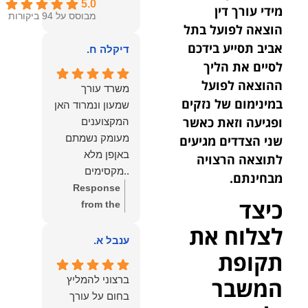
5.0
מידי עורך דין
מבוסס על 94 ביקורות
הוצאה לפועל בתל
אביב תסייע בידכם
דיקלה ח.
לסיים את הליך
ההוצאה לפועל
משרד עורך
במינימום של נזקים
שמעון ונמרוד האן
ופגיעה וזאת כאשר
המקצוענים
מעומק נשמתם
שני הצדדים מגיעים
באןפן מלא
לתוצאה הרצויה
..מקסימים
מבחינתם.
ונעימים אוזן
Response
כיצד
קשבת, ונונתנים
from the
מליבם באופן
owner:
תודה
לצלוח את
מלא ואמיתי..שפו
רבה על המילים
ענבל א.
לכם ותודה
תקופת
החמות
עליכם..אני
והמרגשות.
ברצוני להמליץ
המשבר
שמחה שאתם
שמחנו מאוד
בחום על עורך
איתי ותזכו לטוב
לקרוא את