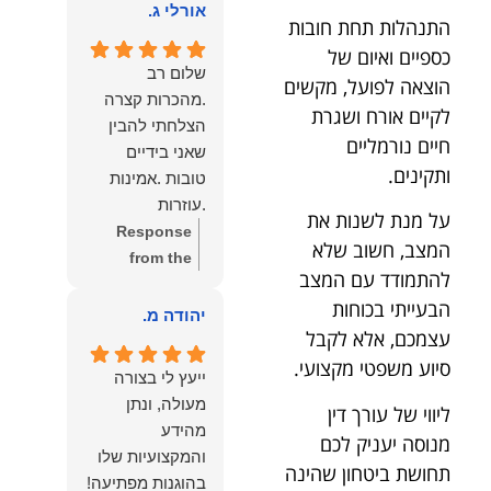
הוא שלנו.
אורלי ג.
הלב לכל מי
התנהלות תחת חובות
שמחפש עורך דין
כספיים ואיום של
מקצועי, אמין
שלום רב
הוצאה לפועל, מקשים
ומסור.
.מהכרות קצרה
לקיים אורח ושגרת
הצלחתי להבין
חיים נורמליים
שאני בידיים
ותקינים.
טובות .אמינות
.עוזרות
על מנת לשנות את
.ומקשיבות .אין לי
Response
המצב, חשוב שלא
מילים להודות
from the
להתמודד עם המצב
לנמרוד בעל
owner:
תודה
הבעייתי בכוחות
העוצמות
רבה על המילים
יהודה מ.
עצמכם, אלא לקבל
.הוורבליות
המרגשות
.והצגת אמת
והחמות! כיף
סיוע משפטי מקצועי.
ייעץ לי בצורה
.תודה לכם תמיד
גדול לשמוע
מעולה, ונתן
ליווי של עורך דין
תשאירו לי אור
שהרגשת בידיים
מהידע
מנוסה יעניק לכם
בעניים .
טובות. בשביל
והמקצועיות שלו
הצוות שלנו זה
תחושת ביטחון שהינה
בהוגנות מפתיעה!