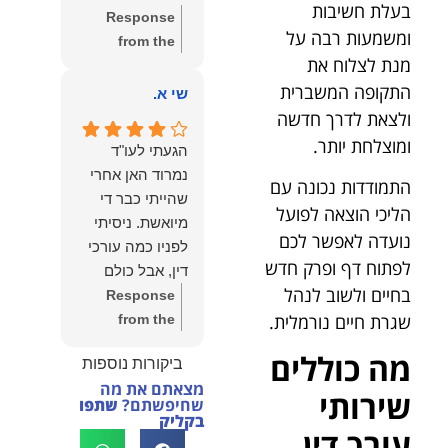
שווה את הכל.
בעלת חשיבות
Response
נשמח תמיד
ומשמעות רבה על
from the
לעמוד לרשותך!
מנת לצלוח את
owner:
שלום
שמעון האן –
התקופה המשברית
יהודה, תודה
שי א.
משרד עורכי דין
רבה על הפרגון.
ולצאת לדרך חדשה
ונוטריון
שמחנו מאוד
ומוצלחת יותר.
הגעתי לעו"ד
לשמוע שהייעוץ
נמרוד האן אחרי
התמודדות נכונה עם
עזר לך ושהיית
שהייתי כבר די
מרוצה.
הליכי הוצאה לפועל
מיואשת. ניסיתי
מבחינתנו הוגנות
נועדה לאפשר לכם
לפניו כמה עורכי
ומקצועיות הן
לפתוח דף ופרק חדש
דין, אבל כולם
מעל הכל. נשמח
בחיים ולשוב לנהל
נרתעו כי היה
Response
תמיד לעמוד
שגרת חיים נורמלית.
מדובר בנושא
from the
לרשותך בהמשך
מורכב ורגיש,
owner:
תודה
הדרך.
מה כוללים
ביקורות נוספות
וסירבו לקחת
רבה על המילים
מצאתם את מה
אותו.לאחר
החמות ועל
שירותי
שחיפשתם?
שתפו
שסיפרתי בקצרה
האמון. שמחנו
בקליק
עורך דין
לעו"ד נמרוד על
לעמוד לצידך,