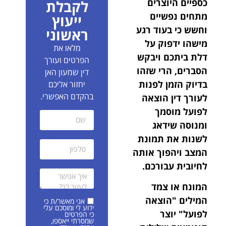
כספיים היוצרים
לקבלת
מתחים נפשיים
ייעוץ
וחשש כי בעוד רגע
ראשוני
מישהו ידפוק על
מלאו את
דלת ביתכם ויבקש
הפרטים ועורך
הסברים, הרי שזהו
דין שמעון האן
בדיוק הזמן לפנות
יחזור אליכם
בהקדם האפשרי.
לעורך דין הוצאה
לפועל מוסמך
ומנוסה שידאג
לשנות את תמונת
המצב ויהפוך אותה
לחיובית עבורכם.
המונח או צמד
המילים "הוצאה
אני מאשר/ת כי
ידוע לי ומוסכם עלי
לפועל" יוצר
כי הפרטים
שמסרתי ייאספו,