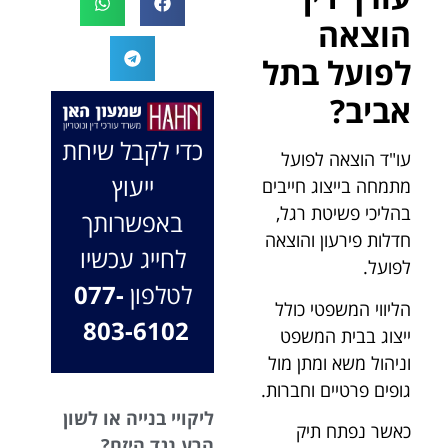
המקרה, הוא
במיוחד בתיק לא
הוצאה
החליט לייצג אותי
פשוט, ומאחלים
לפועל בתל
בלי לחשוב
לך המון הצלחה
פעמיים, הקשיב
בהמשך. תמיד
אביב?
לי ולקח את התיק
כאן בשבילך.
שלי פרו בונו מכל
בברכה, משרד
כדי לקבל שיחת
עו"ד הוצאה לפועל
הלב.
עו"ד שמעון האן
ייעוץ
מתמחה בייצוג חייבים
ונוטריון
בהליכי פשיטת רגל,
באפשרותך
חדלות פירעון והוצאה
לחייג עכשיו
לפועל.
לטלפון
077-
הליווי המשפטי כולל
803-6102
ייצוג בבית המשפט
וניהול משא ומתן מול
גופים פרטיים וחברות.
ליקויי בנייה או לשון
כאשר נפתח תיק
הרע נגד היזם?