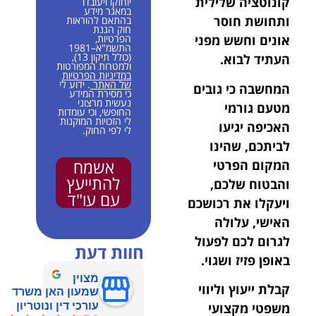
קונוטציה שלילית
יוחזקו ויעובדו
במאגר מידע
ותחושת חוסר
בהתאם להוראות
חוק הגנת
הפרטיות,
אונים וחשש מפני
התשמ"א–1981
(כולל תיקון 13),
העתיד לבוא.
ולמטרות המפורטות
במדיניות הפרטיות
של האתר
. ידוע לי
המחשבה כי גובים
כי מסירת המידע
נעשית מרצוני
מטעם גורמי
החופשי, וכי עומדות
לי הזכויות המוקנות
האכיפה יגיעו
לי לפי החוק.
לביתכם, שהינו
אשמח
המקום הפרטי
להתייעץ
והבטוח שלכם,
עם עו"ד
ויעקלו את רכושכם
האישי, עלולה
לגרום לכם לפעול
חוות דעת
באופן פזיז ושגוי.
מצוין
קבלת ייעוץ וליווי
שמעון האן משרד
משפטי מקצועי
עורכי דין ונוטריון