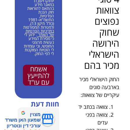
יוחזקו ויעובדו
במאגר מידע
צוואות
בהתאם להוראות
חוק הגנת
הפרטיות,
נפוצים
התשמ"א–1981
(כולל תיקון 13),
ולמטרות המפורטות
שחוק
במדיניות הפרטיות
של האתר
. ידוע לי
כי מסירת המידע
הירושה
נעשית מרצוני
החופשי, וכי עומדות
לי הזכויות המוקנות
הישראלי
לי לפי החוק.
מכיר בהם
אשמח
להתייעץ
החוק הישראלי מכיר
עם עו"ד
בארבעה סוגים
עיקריים של צוואות:
חוות דעת
צוואה בכתב יד
צוואה בפני
מצוין
שמעון האן משרד
עדים
עורכי דין ונוטריון