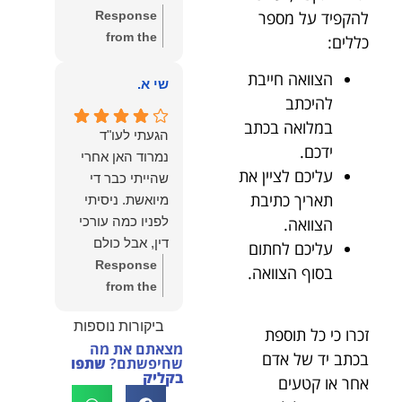
שווה את הכל.
להקפיד על מספר
Response
נשמח תמיד
from the
כללים:
לעמוד לרשותך!
owner:
שלום
שמעון האן –
הצוואה חייבת
יהודה, תודה
שי א.
משרד עורכי דין
להיכתב
רבה על הפרגון.
ונוטריון
שמחנו מאוד
במלואה בכתב
הגעתי לעו"ד
לשמוע שהייעוץ
ידכם.
נמרוד האן אחרי
עזר לך ושהיית
עליכם לציין את
שהייתי כבר די
מרוצה.
תאריך כתיבת
מיואשת. ניסיתי
מבחינתנו הוגנות
לפניו כמה עורכי
הצוואה.
ומקצועיות הן
דין, אבל כולם
עליכם לחתום
מעל הכל. נשמח
נרתעו כי היה
Response
בסוף הצוואה.
תמיד לעמוד
מדובר בנושא
from the
לרשותך בהמשך
מורכב ורגיש,
owner:
תודה
הדרך.
ביקורות נוספות
וסירבו לקחת
רבה על המילים
זכרו כי כל תוספת
מצאתם את מה
אותו.לאחר
החמות ועל
בכתב יד של אדם
שחיפשתם?
שתפו
שסיפרתי בקצרה
האמון. שמחנו
בקליק
אחר או קטעים
לעו"ד נמרוד על
לעמוד לצידך,