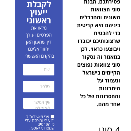
פטירתכם. הבנת
לקבלת
סוגי הצוואות
ייעוץ
השונים וההבדלים
ראשוני
ביניהם היא קריטית
מלאו את
כדי להבטיח
הפרטים ועורך
שרצונותיכם יכובדו
דין שמעון האן
ויבוצעו כראוי. לכן
יחזור אליכם
בהקדם האפשרי.
במאמר זה נסקור
סוגי צוואות נפוצים
הקיימים בישראל
ונעמוד על
היתרונות
והחסרונות של כל
אחד מהם.
אני מאשר/ת כי
ידוע לי ומוסכם עלי
כי הפרטים
4 סוגי
שמסרתי ייאספו,