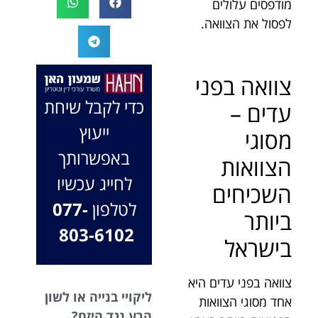
מודפסים עלולים
המקרה, הוא
במיוחד בתיק לא
לפסול את הצוואה.
החליט לייצג אותי
פשוט, ומאחלים
בלי לחשוב
לך המון הצלחה
פעמיים, הקשיב
בהמשך. תמיד
צוואה בפני
לי ולקח את התיק
כאן בשבילך.
שלי פרו בונו מכל
בברכה, משרד
כדי לקבל שיחת
עדים –
הלב.
עו"ד שמעון האן
ייעוץ
ונוטריון
מסוגי
באפשרותך
הצוואות
לחייג עכשיו
השכיחים
לטלפון
077-
ביותר
803-6102
בישראל
צוואה בפני עדים היא
ליקויי בנייה או לשון
אחד מסוגי הצוואות
הרע נגד היזם?