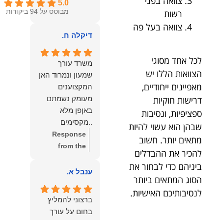
צוואה בפני
5.0
רשות
מבוסס על 94 ביקורות
צוואה בעל פה
דיקלה ח.
לכל אחד מסוגי
משרד עורך
הצוואות הללו יש
שמעון ונמרוד האן
מאפיינים ייחודיים,
המקצוענים
מעומק נשמתם
דרישות חוקיות
באןפן מלא
ספציפיות, ונסיבות
..מקסימים
שבהן הוא עשוי להיות
ונעימים אוזן
Response
מתאים יותר. חשוב
קשבת, ונונתנים
from the
להכיר את ההבדלים
מליבם באופן
owner:
תודה
ביניהם כדי לבחור את
מלא ואמיתי..שפו
רבה על המילים
ענבל א.
הסוג המתאים ביותר
לכם ותודה
החמות
לנסיבותיכם האישיות.
עליכם..אני
והמרגשות.
ברצוני להמליץ
שמחה שאתם
שמחנו מאוד
בחום על עורך
איתי ותזכו לטוב
לקרוא את