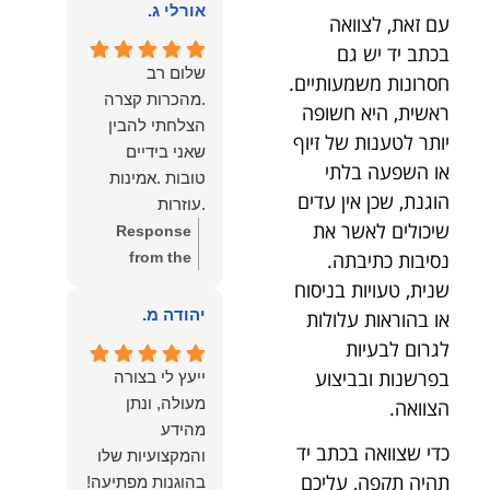
הוא שלנו.
אורלי ג.
הלב לכל מי
עם זאת, לצוואה
שמחפש עורך דין
בכתב יד יש גם
מקצועי, אמין
שלום רב
חסרונות משמעותיים.
ומסור.
.מהכרות קצרה
ראשית, היא חשופה
הצלחתי להבין
יותר לטענות של זיוף
שאני בידיים
או השפעה בלתי
טובות .אמינות
הוגנת, שכן אין עדים
.עוזרות
שיכולים לאשר את
.ומקשיבות .אין לי
Response
נסיבות כתיבתה.
מילים להודות
from the
לנמרוד בעל
owner:
תודה
שנית, טעויות בניסוח
העוצמות
רבה על המילים
יהודה מ.
או בהוראות עלולות
.הוורבליות
המרגשות
לגרום לבעיות
.והצגת אמת
והחמות! כיף
בפרשנות ובביצוע
ייעץ לי בצורה
.תודה לכם תמיד
גדול לשמוע
מעולה, ונתן
הצוואה.
תשאירו לי אור
שהרגשת בידיים
מהידע
בעניים .
טובות. בשביל
כדי שצוואה בכתב יד
והמקצועיות שלו
הצוות שלנו זה
תהיה תקפה, עליכם
בהוגנות מפתיעה!