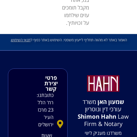
מקבל תומכים
עזים שילחמו
על זכויותיך.
האמור באתר לא מהווה תחליף לייעוץ משפטי. השימוש באתר כפוף ל
תנאי השימוש
.
פרטי
יצירת
קשר
כתובתנו:
שמעון האן
משרד
רח' הלל
עורכי דין ונוטריון
23 מרכז
Shimon Hahn
Law
העיר
Firm & Notary
ירושלים
משרדנו מעניק ליווי
שעות