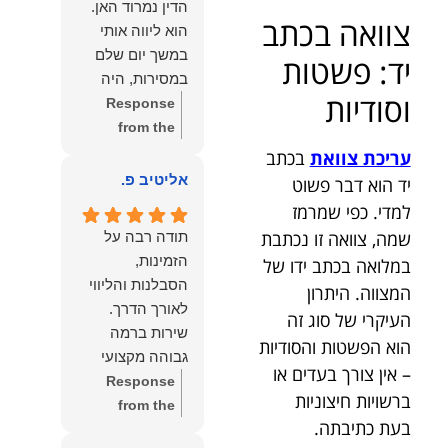
הדין נמרוד האן.
כפי
דברייך. אנו
צוואה בכתב
הוא ליווה אותי
שאתם....תבורכו
מעריכים את
במשך יום שלם
יד: פשטות
ברכה והצלחה
האמון שנתת בנו
במסירות, היה
וחיבוק ממני🙂😘
ונמשיך לעמוד
וסודיות
זמין לכל שאלה,
Response
💓
לצידך וללוות
הכווין אותי בכל
from the
אותך במסירות.
שלב והעניק לי
owner:
הכבוד
עריכת צוואת
בכתב
מאחלים לך מכל
תחושת ביטחון
הוא שלנו, נעמוד
אליטיב פ.
יד הוא דבר פשוט
הלב הרבה
לאורך כל
לרשותך
למדי. כפי שמרמז
הצלחה, ברכה
התהליך.
ולשירותך בכל
ובשורות טובות.
שמה, צוואה זו נכתבת
תודה רבה על
המקצועיות,
עת גם בהמשך.
שמעון האן
הזמינות,
במלואה בכתב ידו של
הסבלנות,
שמעון האן
משרד עורכי דין
הסבלנות והליווי
המצווה. היתרון
היסודיות
משרד עורכי דין
ונוטריון
העיקרי של סוג זה
והאכפתיות שלו
ונוטריון
שירות ברמה
בלטו מהרגע
הוא הפשטות והסודיות
גבוהה מקצועי
הראשון. הרגשתי
– אין צורך בעדים או
ואמין.
Response
שיש לי על מי
ברשויות חיצוניות
from the
לסמוך, ואני
בעת כתיבתה.
owner:
הכבוד
ממליצה עליו מכל