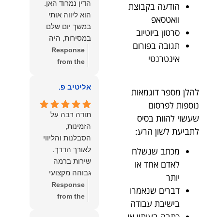
הדין נמרוד האן.
הודעה בקבוצת
כפי
דברייך. אנו
הוא ליווה אותי
וואטסאפ
שאתם....תבורכו
מעריכים את
במשך יום שלם
סרטון ביוטיוב
ברכה והצלחה
האמון שנתת בנו
במסירות, היה
וחיבוק ממני🙂😘
ונמשיך לעמוד
תגובה בפורום
זמין לכל שאלה,
Response
💓
לצידך וללוות
אינטרנטי
הכווין אותי בכל
from the
אותך במסירות.
שלב והעניק לי
owner:
הכבוד
מאחלים לך מכל
תחושת ביטחון
הוא שלנו, נעמוד
אליטיב פ.
הלב הרבה
להלן מספר דוגמאות
לאורך כל
לרשותך
הצלחה, ברכה
נוספות לפרסום
התהליך.
ולשירותך בכל
ובשורות טובות.
תודה רבה על
שעשוי להוות בסיס
המקצועיות,
עת גם בהמשך.
שמעון האן
הזמינות,
לתביעת לשון הרע:
הסבלנות,
שמעון האן
משרד עורכי דין
הסבלנות והליווי
היסודיות
משרד עורכי דין
ונוטריון
מכתב שנשלח
והאכפתיות שלו
ונוטריון
שירות ברמה
לאדם אחד או
בלטו מהרגע
גבוהה מקצועי
יותר
הראשון. הרגשתי
ואמין.
Response
דברים שנאמרו
שיש לי על מי
from the
לסמוך, ואני
בישיבת עבודה
owner:
הכבוד
ממליצה עליו מכל
כתבה בעיתון או