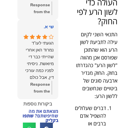
העולה כדי
שווה את הכל.
Response
נשמח תמיד
לשון הרע לפי
from the
לעמוד לרשותך!
החוק?
owner:
שלום
שמעון האן –
יהודה, תודה
שי א.
משרד עורכי דין
רבה על הפרגון.
התנאי השני לקיום
ונוטריון
שמחנו מאוד
עילה לתביעת לשון
הגעתי לעו"ד
לשמוע שהייעוץ
הרע הוא שהתוכן
נמרוד האן אחרי
עזר לך ושהיית
שפורסם אכן מהווה
שהייתי כבר די
מרוצה.
מיואשת. ניסיתי
"לשון הרע" כהגדרתו
מבחינתנו הוגנות
לפניו כמה עורכי
בחוק. החוק מגדיר
ומקצועיות הן
דין, אבל כולם
ארבעה סוגים של
מעל הכל. נשמח
נרתעו כי היה
Response
ביטויים שנחשבים
תמיד לעמוד
מדובר בנושא
from the
לרשותך בהמשך
ללשון הרע:
מורכב ורגיש,
owner:
תודה
הדרך.
ביקורות נוספות
וסירבו לקחת
רבה על המילים
דברים שעלולים
מצאתם את מה
אותו.לאחר
החמות ועל
להשפיל אדם
שחיפשתם?
שתפו
שסיפרתי בקצרה
האמון. שמחנו
בקליק
ברבים או
לעו"ד נמרוד על
לעמוד לצידך,