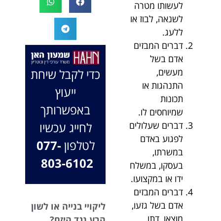
לעשותו מטרה
המקרה, הוא
במיוחד בתיק לא
לשנאה, לבוז או
החליט לייצג אותי
פשוט, ומאחלים
ללעג.
בלי לחשוב
לך המון הצלחה
פעמיים, הקשיב
בהמשך. תמיד
דברים המבזים
לי ולקח את התיק
כאן בשבילך.
אדם בשל
שלי פרו בונו מכל
בברכה, משרד
מעשים,
כדי לקבל שיחת
הלב.
עו"ד שמעון האן
התנהגות או
ייעוץ
ונוטריון
תכונות
באפשרותך
שמיוחסים לו.
דברים שעלולים
לחייג עכשיו
לפגוע באדם
לטלפון
077-
במשרתו,
803-6102
בעסקו, במשלח
ידו או במקצועו.
דברים המבזים
אדם בשל גזעו,
ליקויי בנייה או לשון
מוצאו, דתו,
הרע נגד היזם?