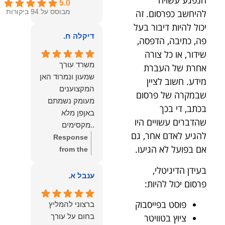
הנפגע עשויה
5.0
להיחשב כפרסום. זה
מבוסס על 94 ביקורות
יכול להיות דיבור בעל
דיקלה ח.
פה, כתיבה, הדפסה,
שידור, או כל צורה
משרד עורך
אחרת של העברת
שמעון ונמרוד האן
מידע. חשוב לציין
המקצוענים
שבמקרה של פרסום
מעומק נשמתם
בכתב, די בכך
באןפן מלא
שהדברים עשויים היו
..מקסימים
להגיע לאדם אחר, גם
ונעימים אוזן
Response
אם בפועל לא הגיעו.
קשבת, ונונתנים
from the
מליבם באופן
owner:
תודה
בעידן הדיגיטלי,
מלא ואמיתי..שפו
רבה על המילים
ענבל א.
פרסום יכול להיות:
לכם ותודה
החמות
עליכם..אני
והמרגשות.
פוסט בפייסבוק
ברצוני להמליץ
שמחה שאתם
שמחנו מאוד
ציוץ בטוויטר
בחום על עורך
איתי ותזכו לטוב
לקרוא את