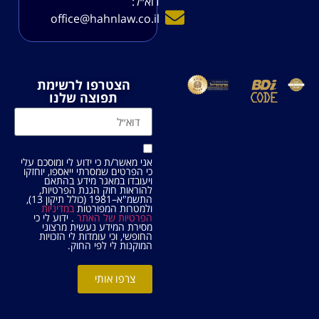
דוא׳׳ל:
office@hahnlaw.co.il
הצטרפו לרשימת
תפוצה שלנו
אני מאשר/ת כי ידוע לי ומוסכם עלי
כי הפרטים שמסרתי ייאספו, יוחזקו
ויעובדו במאגר מידע בהתאם
להוראות חוק הגנת הפרטיות,
התשמ"א–1981 (כולל תיקון 13),
ולמטרות המפורטות
במדיניות
הפרטיות של האתר
. ידוע לי כי
מסירת המידע נעשית מרצוני
החופשי, וכי עומדות לי הזכויות
המוקנות לי לפי החוק.
צרפו אותי