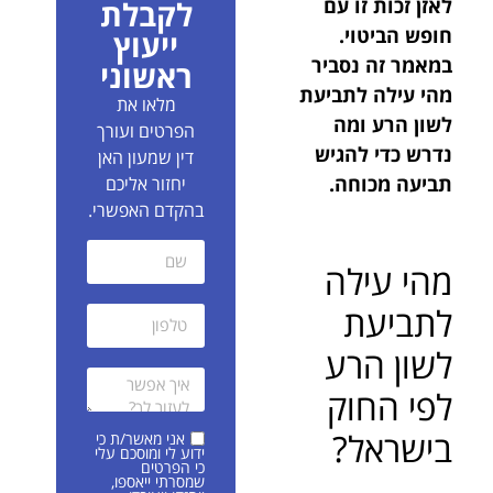
לאזן זכות זו עם
לקבלת
חופש הביטוי.
ייעוץ
במאמר זה נסביר
ראשוני
מהי עילה לתביעת
מלאו את
לשון הרע ומה
הפרטים ועורך
נדרש כדי להגיש
דין שמעון האן
תביעה מכוחה.
יחזור אליכם
בהקדם האפשרי.
מהי עילה
לתביעת
לשון הרע
לפי החוק
בישראל?
אני מאשר/ת כי
ידוע לי ומוסכם עלי
כי הפרטים
שמסרתי ייאספו,