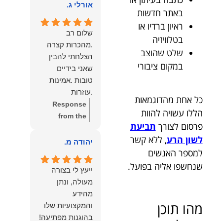
הוא שלנו.
אורלי ג.
הלב לכל מי
באתר חדשות
שמחפש עורך דין
ראיון ברדיו או
מקצועי, אמין
שלום רב
בטלוויזיה
ומסור.
.מהכרות קצרה
שלט שהוצב
הצלחתי להבין
במקום ציבורי
שאני בידיים
טובות .אמינות
.עוזרות
כל אחת מהדוגמאות
.ומקשיבות .אין לי
Response
הללו עשויה להוות
מילים להודות
from the
פרסום לצורך
תביעת
לנמרוד בעל
owner:
תודה
לשון הרע
, ללא קשר
העוצמות
רבה על המילים
יהודה מ.
.הוורבליות
למספר האנשים
המרגשות
.והצגת אמת
והחמות! כיף
שנחשפו אליה בפועל.
ייעץ לי בצורה
.תודה לכם תמיד
גדול לשמוע
מעולה, ונתן
תשאירו לי אור
שהרגשת בידיים
מהידע
בעניים .
טובות. בשביל
מהו תוכן
והמקצועיות שלו
הצוות שלנו זה
בהוגנות מפתיעה!