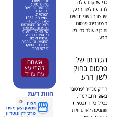
יוחזקו ויעובדו
כדי שתקום עילה
במאגר מידע
בהתאם להוראות
לתביעת לשון הרע,
חוק הגנת
הפרטיות,
יש צורך בשני תנאים
התשמ"א–1981
(כולל תיקון 13),
מצטברים: פרסום
ולמטרות המפורטות
במדיניות הפרטיות
ותוכן שעולה כדי לשון
של האתר
. ידוע לי
כי מסירת המידע
הרע.
נעשית מרצוני
החופשי, וכי עומדות
לי הזכויות המוקנות
לי לפי החוק.
הגדרתו של
אשמח
פרסום בחוק
להתייעץ
עם עו"ד
לשון הרע
החוק מגדיר "פרסום"
חוות דעת
באופן רחב למדי.
ככלל, כל התבטאות
מצוין
שמעון האן משרד
שמגיעה לאדם זולת
עורכי דין ונוטריון