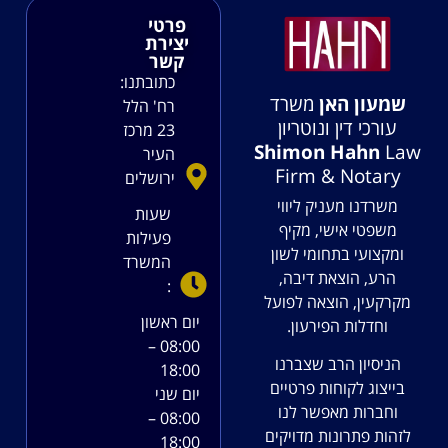
פרטי
יצירת
קשר
כתובתנו:
שמעון האן
משרד
רח' הלל
עורכי דין ונוטריון
23 מרכז
Shimon Hahn
Law
העיר
Firm & Notary
ירושלים
משרדנו מעניק ליווי
שעות
משפטי אישי, מקיף
פעילות
ומקצועי בתחומי לשון
המשרד
הרע, הוצאת דיבה,
:
מקרקעין, הוצאה לפועל
יום ראשון
וחדלות הפירעון.
08:00 –
הניסיון הרב שצברנו
18:00
בייצוג לקוחות פרטיים
יום שני
וחברות מאפשר לנו
08:00 –
לזהות פתרונות מדויקים
18:00