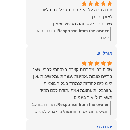
תודה רבה על הזמינות, הסבלנות והליווי
שירות ברמה גבוהה מקצועי ואמין.
Response from the owner:
הכבוד הוא
שלנו.
אורלי ג.
שלום רב .מהכרות קצרה הצלחתי להבין שאני
בידיים טובות .אמינות .עוזרות .ומקשיבות .אין
לי מילים להודות לנמרוד בעל העוצמות
.הוורבליות .והצגת אמת .תודה לכם תמיד
תשאירו לי אור בעניים .
Response from the owner:
תודה רבה על
המילים המרגשות והחמות! כיף גדול לשמוע
שהרגשת בידיים טובות. בשביל הצוות שלנו זה
שווה את הכל. נשמח תמיד לעמוד לרשותך!
יהודה מ.