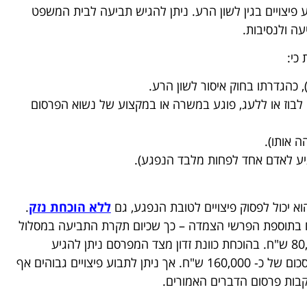
פיצויים בגין לשון הרע. ניתן להגיש תביעה לבית המשפט
ה ולנסיבות.
כי:
 כהגדרתו בחוק איסור לשון הרע.
 לבוז או ללעג, פוגע במשרה או במקצוע של נשוא הפרסום
 אותו).
יע לאדם אחד לפחות מלבד הנפגע).
 יכול לפסוק פיצויים לטובת הנפגע, גם
ללא הוכחת נזק
.
יצויים ללא הוכחת נזק מוגבל ל- 50,000 ש"ח בתוספת הפרשי הצמדה – כך שכיום תקרת התביעה במסלול
ללא הוכחת נזק, למעשה עומדת על סכום של כ- 80,000 ש"ח. בהוכחת כוונת זדון מצד המפרסם ניתן להגיע
בתביעת לשון הרע במסלול ללא הוכחת נזק, גם עד לסכום של כ- 160,000 ש"ח. אך ניתן לתבוע פיצויים גבוהים אף
עקבות פרסום הדברים האמורים.