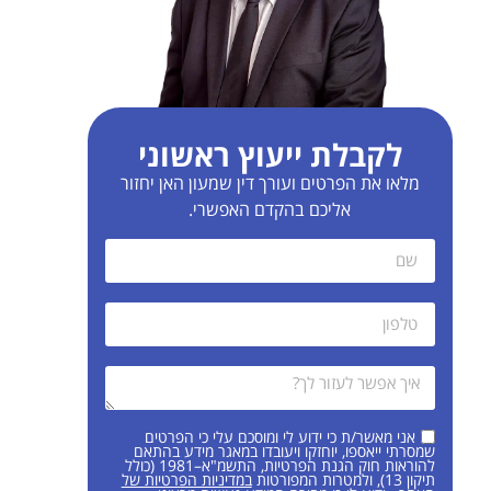
לקבלת ייעוץ ראשוני
מלאו את הפרטים ועורך דין שמעון האן יחזור
אליכם בהקדם האפשרי.
אני מאשר/ת כי ידוע לי ומוסכם עלי כי הפרטים
שמסרתי ייאספו, יוחזקו ויעובדו במאגר מידע בהתאם
להוראות חוק הגנת הפרטיות, התשמ"א–1981 (כולל
תיקון 13), ולמטרות המפורטות
במדיניות הפרטיות של