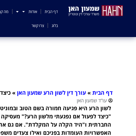
לתוכן
דף הבית
אודות
מה קר
בלוג
צרו קשר
כיצד 
דף הבית
»
עורך דין לשון הרע שמעון האן
»
כיצד
עו"ד שמעון האן
לשון הרע היא פגיעה חמורה בשם הטוב ובמוניטי
"כיצד לפעול אם נפגעתי מלשון הרע?" מעסיקה 
החברתית ו"היד הקלה על המקלדת". אם גם אתם
האפשרויות העומדות בפניכם ואילו צעדים משפטי