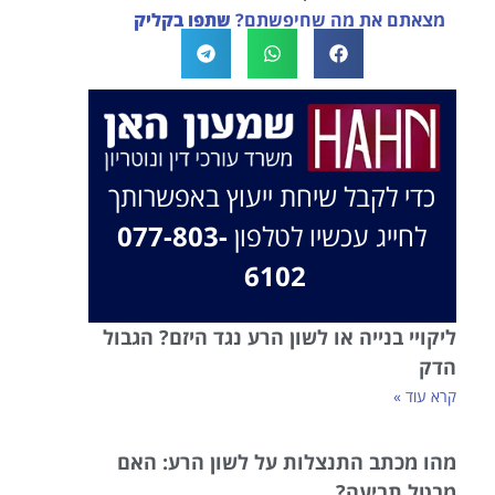
מצאתם את מה שחיפשתם?
שתפו בקליק
בברכה, משרד עו"ד שמעון האן ונוטריון
כדי לקבל שיחת ייעוץ באפשרותך
לחייג עכשיו לטלפון
077-803-
6102
ליקויי בנייה או לשון הרע נגד היזם? הגבול
הדק
קרא עוד »
מהו מכתב התנצלות על לשון הרע: האם
מבטל תביעה?