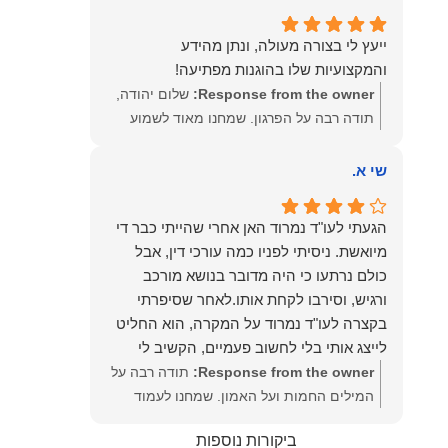
שמעון האן – משרד עורכי דין ונוטריון
ייעץ לי בצורה מעולה, ונתן מהידע
והמקצועיות שלו בהוגנות מפתיעה!
Response from the owner:
שלום יהודה,
תודה רבה על הפרגון. שמחנו מאוד לשמוע
שהייעוץ עזר לך ושהיית מרוצה. מבחינתנו
הוגנות ומקצועיות הן מעל הכל. נשמח תמיד
שי א.
לעמוד לרשותך בהמשך הדרך.
הגעתי לעו"ד נמרוד האן אחרי שהייתי כבר די
מיואשת. ניסיתי לפניו כמה עורכי דין, אבל
כולם נרתעו כי היה מדובר בנושא מורכב
ורגיש, וסירבו לקחת אותו.לאחר שסיפרתי
בקצרה לעו"ד נמרוד על המקרה, הוא החליט
לייצג אותי בלי לחשוב פעמיים, הקשיב לי
ולקח את התיק שלי פרו בונו מכל הלב.
Response from the owner:
תודה רבה על
המילים החמות ועל האמון. שמחנו לעמוד
לצידך, במיוחד בתיק לא פשוט, ומאחלים לך
ביקורות נוספות
המון הצלחה בהמשך. תמיד כאן בשבילך.