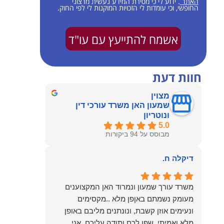
האתר
. ידוע לי כי מסירת המידע נעשית מרצוני
החופשי, וכי עומדות לי הזכויות המוקנות לי לפי החוק.
אשמח להתייעץ עם עו"ד
חוות דעת
מצוין
שמעון האן משרד עורכי דין
ונוטריון
5.0
מבוסס על 94 ביקורות
דיקלה ח.
משרד עורך שמעון ונמרוד האן המקצוענים
מעומק נשמתם באןפן מלא ..מקסימים
ונעימים אוזן קשבת, ונונתנים מליבם באופן
מלא ואמיתי..שפו לכם ותודה עליכם..אני