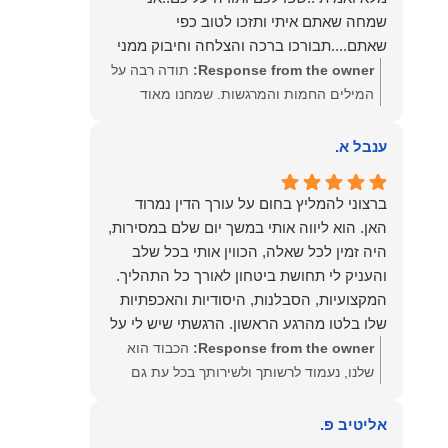
שמחה שאתם איתי ותזכו לטוב כפי
שאתם....תבורכו ברכה והצלחה וחיבוק ממני
🙂😘💓
Response from the owner:
תודה רבה על
המילים החמות והמרגשות. שמחנו מאוד
לקרוא את דברייך. אנו מעריכים את האמון
שנתת בנו ונמשיך לעמוד לצידך וללוות אותך
ענבל א.
במסירות. מאחלים לך מכל הלב הרבה
הצלחה, ברכה ובשורות טובות. שמעון האן
ברצוני להמליץ בחום על עורך הדין נמרוד
משרד עורכי דין ונוטריון
האן. הוא ליווה אותי במשך יום שלם במסירות,
היה זמין לכל שאלה, הכווין אותי בכל שלב
והעניק לי תחושת ביטחון לאורך כל התהליך.
המקצועיות, הסבלנות, היסודיות והאכפתיות
שלו בלטו מהרגע הראשון. הרגשתי שיש לי על
מי לסמוך, ואני ממליצה עליו מכל הלב לכל מי
Response from the owner:
הכבוד הוא
שמחפש עורך דין מקצועי, אמין ומסור.
שלנו, נעמוד לרשותך ולשירותך בכל עת גם
בהמשך. שמעון האן משרד עורכי דין ונוטריון
אליטיב פ.